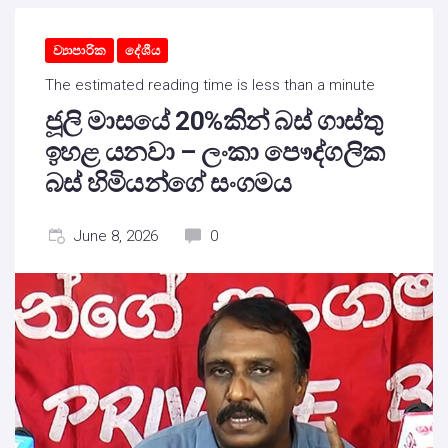
ව්‍යාපාරික
දේශීය
The estimated reading time is less than a minute
ජූලි මාසයේ 20%කින් බස් ගාස්තු
ඉහළ යනවා – ලංකා පෞද්ගලික
බස් හිමියන්ගේ සංගමය
June 8, 2026
0