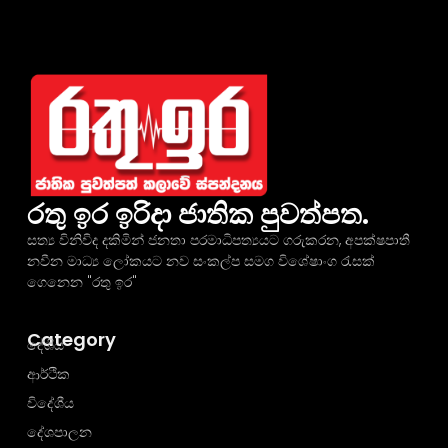
රතු ඉර ඉරිදා ජාතික පුවත්පත.
සත්‍ය විනිවිද දකිමින් ජනතා පරමාධිපත්‍යයට ගරුකරන, අපක්ෂපාතී
නවීන මාධ්‍ය ලෝකයට නව සංකල්ප සමග විශේෂාංග රැසක්
ගෙනෙන "රතු ඉර"
Category
දේශීය
ආර්ථික
විදේශීය
දේශපාලන