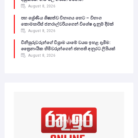
August 8, 2026
පහ ශ්‍රේණිය ශිෂ්‍යත්ව විභාගය හෙට – විභාග
කොමසාරිස් ජනරාල්වරියගෙන් විශේෂ දැනුම් දීමක්
August 8, 2026
විනිසුරුවරුන්ගේ විශ්‍රාම යාමේ වයස ඉහළ දැමීම:
ත්‍රෛනායික හිමිවරුන්ගෙන් ජනපති අනුරට ලිපියක්
August 8, 2026