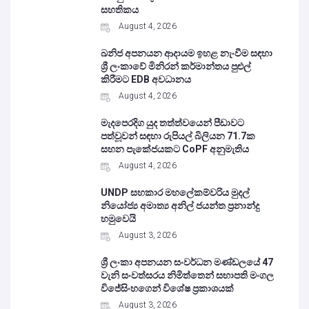
සහතිකය
August 4, 2026
ඛනිජ අපනයන ආදායම ඉහළ නැංවීම සඳහා
ශ්‍රී ලංකාවේ මිනිරන් කර්මාන්තය පුළුල්
කිරීමට EDB අවධානය
August 4, 2026
මැදපෙරදිග යුද තත්ත්වයෙන් පීඩාවට
පත්වූවන් සඳහා රුපියල් බිලියන 71.7ක
සහන පැකේජයකට CoPF අනුමැතිය
August 4, 2026
UNDP සහකාර මහලේකම්වරිය මුදල්
නියෝජ්‍ය අමාත්‍ය අනිල් ජයන්ත ප්‍රනාන්දු
හමුවෙයි
August 3, 2026
ශ්‍රී ලංකා අපනයන සංවර්ධන මණ්ඩලයේ 47
වැනි සංවත්සරය නිමිත්තෙන් සභාපති මංගල
විජේසිංහගෙන් විශේෂ ප්‍රකාශයක්
August 3, 2026