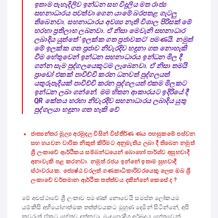
ඉතාම පැහැදිලිව ඉන්ධන සහ විදුලිය මත රාජ්‍ය
සහනාධාරය පවත්වා ගෙන යාමේ බරපතළ ගැටලු
තිබෙනවා. සහනාධාරය අවශ්‍ය නැති විශාල පිරිසක් මේ
හරහා ප්‍රතිලාභ ලබනවා. ඒ නිසා මෙවැනි සහනාධාර
ලබාදිය යුත්තේ ‘ඉලක්ක ගත ප්‍රජාවකට’ පමණයි. නමුත්
මේ ඉලක්ක ගත ප්‍රජාව නිවැරදිව හඳුනා ගත නොහැකි
වීම හේතුවෙන් ඉන්ධන සහනාධාරය ඉන්ධන මිල දී
ගන්න සෑම පුද්ගලයෙකුටම ලැබෙනවා. ඒ නිසා තමයි
ප්‍රාඩෝ එකක් පාවිච්චි කරන ධනවත් පුද්ගලයත්
යතුරුපැදියක් පාවිච්චි කරන පුද්ගලයත් එකම මිලකට
ඉන්ධන ලබා ගන්නේ. මම හිතන ආකාරයට ඉදිරියේ දී
QR කේතය හරහා නිවැරදිව සහනාධාරය ලබාදිය යුතු
පුද්ගලයා හඳුනා ගත හැකි වේ
ජාත්‍යන්තර මූල්‍ය අරමුදල විසින් විස්තීර්ණ ණය පහසුකමේ පස්වන
සහ හයවන වාරික නිකුත් කිරීමට අනුමැතිය ලබා දී තිබෙන නමුත්
ශ්‍රී ලංකාවේ ආර්ථිකය සම්බන්ධයෙන් බොහෝ පාර්ශ්ව අසුභවාදී
අනාවැකි පළ කරනවා. නමුත් රජය ඉන්නේ ඉතාම සුභවාදී
ස්ථාවරයක.
ජ්‍යෙෂ්ඨ වරලත් ගණකාධිකාරිවරයෙකු ලෙස ඔබ ශ්‍රී
ලංකාවේ වර්තමාන ආර්ථික තත්ත්වය දකින්නේ කෙසේ ද ?
මේ අවස්ථාවේ ශ්‍රී ලංකාව පමණක් නොවෙයි සමස්ත ලෝකයම
යම්කිසි අභියෝගාත්මක තත්ත්වයකට මුහුණ දෙමින් සිටින්නේ, අපි
කවුරුත් ඒකට හේතුව දන්නවා. මැදපෙරදිග අර්බුදය හේතුවෙන්