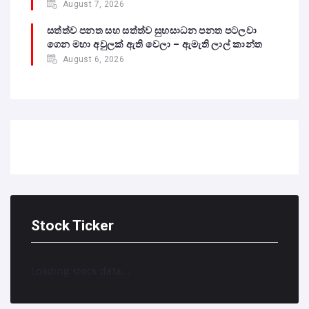
August 7, 2026
සත්ත්ව පනත සහ සත්ත්ව සුභසාධන පනත පටලවා
ගෙන මහා අවුලක් ඇති වෙලා – ඇමැති ලාල් කාන්ත
August 6, 2026
Stock Ticker
Loading stock data...