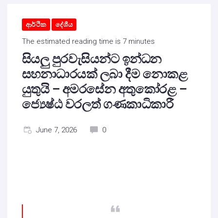
ආර්ථික
දේශීය
The estimated reading time is 7 minutes
සියලු පුරවැසියන්ට ඉන්ධන
සහනාධාරයක් ලබා දීම නොකළ
යුතුයි – අමරසේන අතුකෝරළ –
ජ්‍යෙෂ්ඨ වරලත් ගණකාධිකාරී
June 7, 2026
0