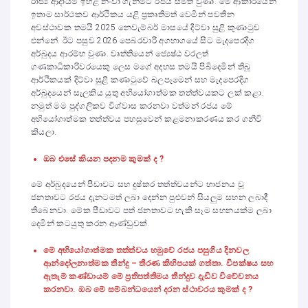
රාජ්‍ය ආදායම ඉහළ නංවා ගැනීමට රජය සමත් වුණා. මේ ආකාරයෙන්
ඉතාම සාර්ථකව ආර්ථිකය යළි ප්‍රකෘතිමත් වෙමින් පවතින
අවස්ථාවක තමයි 2025 නෙවැම්බර් මාසයේ දිට්වා සුළි කුණාටුව
එන්නේ. ඊට පසුව 2026 පෙබරවාරී අගභාගයේ සිට මැදපෙරදිග
අර්බුදය ආරම්භ වුණා. වෘත්තියෙන් ජ්‍යෙෂ්ඨ වරලත්
ගණකාධිකාරිවරයෙකු ලෙස මගේ අදහස තමයි පිබිදෙමින් තිබූ
ආර්ථිකයක් දිට්වා සුළි කණාටුවේ බලපෑමෙන් සහ මැදපෙරදිග
අර්බුදයෙන් සැලකිය යුතු අභියෝගාත්මක තත්ත්වයකට ලක් කළා.
නමුත් මම පුද්ගලිකව විශ්වාස කරනවා වත්මන් රජය මේ
අභියෝගාත්මක තත්ත්වය පහසුවෙන් කළමනාකරණය කර ගනීවි
කියලා.
ඔබ එසේ කියන පදනම කුමක් ද ?
මේ අර්බුදයෙන් පීඩාවට සහ දුෂ්කර තත්ත්වයන්ට භාජනය වූ
ජනතාවට රජය දැනටමත් ලබා දෙන්න පුළුවන් සියලුම සහන ලබාදී
තිබෙනවා. මේක පීඩාවට පත් ජනතාවට හැකි සෑම සහනයක්ම ලබා
දෙමින් කටයුතු කරන ආණ්ඩුවක්.
මේ අභියෝගාත්මක තත්ත්වය හමුවේ රජය පසුගිය දිනවල
ආන්දෝලනාත්මක තීන්දු – තීරණ කිහිපයක් ගත්තා. විපක්ෂය සහ
ඇතැම් කණ්ඩායම් මේ ප්‍රතිපත්තිමය තීන්දුව දැඩිව විවේචනය
කරනවා. ඔබ මේ සම්බන්ධයෙන් දරන ස්ථාවරය කුමක් ද ?