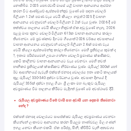
තහනම් කරලා තිබුණේ. ඒකට හේතුව වුණේ ලංකාව සතුව ඩොලර්
නොතිබීම. 2025 පෙබරවාරී මාසේ යළි වාහන ආනයනය ආරම්භ
කරන විට ආණ්ඩුවේ ඇස්තමේන්තුව වුණේ මේ සඳහා ඩොලර්
බිලියන 1.2ක් පමණ වැය වෙයි කියලා. නමුත් 2025 දී වාහන
ආනයනය වෙනුවෙන් ඩොලර් බිලියන 2.2ක් වැය වුණා. 2026 දී මේ
තත්ත්වය පාලනය වෙයි කියලා හිතුවත් ඒක අඩු වුණේ නැහැ. 2026
පළමු මාස තුනට ඩොලර් මිලියන 613ක වාහන ආනයනය කරලා
තිබෙනවා. මේ ප්‍රවණතාව දිගටම ගියොත් 2026 වර්ෂය අවසානයේ
වාහන ආනයනය වෙනුවෙන් ඩොලර් බිලියන 2.6ක් පමණ වැය
වෙයි කියලා ඇස්තමේන්තු කරලා තිබෙනවා. මෙහි ප්‍රතිඵලය කුමක් ද
?, ඉතාම පරිස්සමෙන් උපයා ගන්නා ඩොලර් ප්‍රමාණය ක්ෂණිකව,
කෙටි කාලීනව වාහන ආනයනයට වැය වෙනවා. මෙහි තවත්
හානිකර ප්‍රතිඵලයක් ක්ෂණිකව නිර්මාණය වුණා. රුපියල් 300ක් හෝ
ඊට ආසන්නයේ පැවැති එක්සත් ජනපද ඩොලරය ඉතා කෙටි කාලයක්
තුළ රුපියල් 330-340 දක්වා වර්ධනය වුණා. අවසාන දිනයේ දී
රුපියල් 355ක් දක්වා ඉහළ ගියා. ශ්‍රී ලංකා මහ බැංකුව රුපියල
අවප්‍රමාණය වීම පාලනය කිරීමට මැදිහත් වුණේ මේ අවස්ථාවේ දීයි.
රුපියල අවප්‍රමාණය වීමේ වාසි සහ අවාසි යන දෙකම තිබෙනවා
නේද ?
එක්සත් ජනපද ඩොලරයට සාපේක්ෂව රුපියල අවප්‍රමාණය වෙනවා
කියන්නේ ලංකාවට ආනයනය කරන සියලුම භාණ්ඩවල මිල ගණන්
ඉහළ යනවා කියන එකයි. ඒක පරිප්පු, සීනි, කිරිපිටි වැනි අත්‍යවශ්‍ය