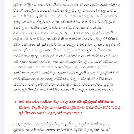
ප්‍රධාන අර්බුද ගණනාවක් නිර්මාණය වුණා. ඒ අතර ප්‍රධානතම අර්බුදය
වුණේ ගෝලීය වශයෙන් ඉන්ධන මිල විශාල වශයෙන් ඉහළ යාමයි.
මේ තත්ත්වය ලෝකයේ සෑම රටකම අභ්‍යන්තර ඉන්ධන මිල ගණන්
ඉහළ යාමට හේතු වුණා. ලංකාවේ තත්ත්වය ගත් විට මේ අර්බුදයට
පෙර ලංකා ඛනිජ තෙල් නීතිගත සංස්ථාව මාසිකව ඉන්ධන
ආනයනයට වැය කළේ ඩොලර් 150-200ක් අතර මුදලක් පමණයි.
නමුත් මේ වන විට ලංකාවේ මාසික ඉන්ධන වියදම ඩොලර් 500කට
වඩා වැඩි අගයක් දක්වා වර්ධනය වෙලා තිබෙනවා. ලංකාව අද මුහුණ
දෙන රුපියල අවප්‍රමාණය වීමේ, ගේවුම් ශේෂය දුර්වල වීමේ සහ
උද්ධමනය ඉහළ යාමේ ප්‍රවණතාව සම්පූර්ණයෙන් නිර්මාණය වුණේ
මේ ආකාරයෙන් ඉන්ධන ආනයන වියදම විශාල වශයෙන් වර්ධනය
වූ නිසයි. ඉන්ධන කියන්නේ ආර්ථිකයේ රුධිරවාහිනී පද්ධතිය.
ඉන්ධන සැපයුමට හෝ මිල ගණන්වලට සැලකිය යුතු බලපෑමක් වීම
අනිවාර්යයෙන්ම බරපතළ ආර්ථික ගැටලු ගණනාවක් නිර්මාණය
කරනවා. මම මුලින් කිව්වා වාගේ ශ්‍රී ලංකාව වර්තමානයේ මුහුණ
දෙන ආර්ථික පීඩනයේ තිඹිරිගෙය තමයි ගෝලීය ඉන්ධන අර්බුදය.
ඔබ කියනවා ඉන්ධන මිල ඉහළ යාම මේ අර්බුදයේ තිඹිරිගෙය
කියලා. නමුත් විදුලි බිල සැලකිය යුතු ලෙස ඉහළ ගියා නේද ?, එය
ආර්ථිකයට ඍජුව බලපෑමක් කළා නේද ?
ඔව්, පසුගිය මාසයේ විදුලි බිල සැලකිය යුතු ප්‍රතිශතයකින් ඉහළ
දැමීමට රජය පියවර ගත්තා. නමුත් එහි වැඩිම බලපෑමක් වුණේ