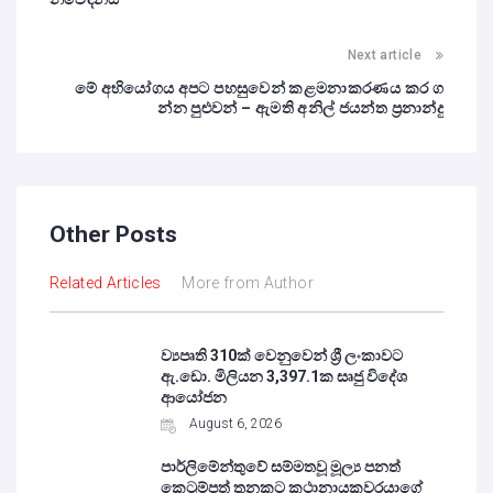
Next article
මේ අභියෝගය අපට පහසුවෙන් කළමනාකරණය කර ග
න්න පුළුවන් – ඇමති අනිල් ජයන්ත ප්‍රනාන්දු
Other Posts
Related Articles
More from Author
ව්‍යපෘති 310ක් වෙනුවෙන් ශ්‍රී ලංකාවට
ඇ.ඩො. මිලියන 3,397.1ක සෘජු විදේශ
ආයෝජන
August 6, 2026
පාර්ලිමේන්තුවේ සම්මතවූ මූල්‍ය පනත්
කෙටුම්පත් තුනකට කථානායකවරයාගේ