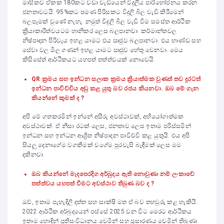
මාසිකව ඒකක 180කට වඩා වැඩියෙන් විදුලිය පාරිභෝජනය කරන
ජනතාවටයි. 95%කට පමණ පිරිසකට විදුලි බිල වැඩි කිරීමෙන්
බලපෑමක් වුණේ නැහැ. නමුත් විදුලි බිල වැඩි වීම සමස්ත ආර්ථික
ක්‍රියාකාරීත්වයටම හානිකර ලෙස බලපානවා. කර්මාන්තවල
නිෂ්පාදන පිරිවැය ඉහළ යාමට එය ඍජුව බලපානවා. එය භාණ්ඩ සහ
සේවා වල මිල ගණන් ඉහළ යාමට ඍජුව හේතු වෙනවා. මෙය
කිසිසේත් ආර්ථිකයට යහපත් තත්ත්වයක් නොවෙයි.
QR
ක්‍රමය සහ ඉන්ධන සලාක ක්‍රමය ක්‍රියාත්මක වුණත් තව දුරටත්
ඉන්ධන පාවිච්චිය අඩු කළ යුතු බව රජය කියනවා. ඔබ මේ ගැන
කියන්නේ කුමක් ද ?
අපි මේ ගතකරමින් ඉන්නේ අසීරු අවස්ථාවක්, අභියෝගාත්මක
අවස්ථාවක්. ඒ නිසා රටක් ලෙස, ජනතාව ලෙස ඉතාම පරිස්සමින්
ඉන්ධන සහ ඉන්ධන ආශ්‍රිත නිෂ්පාදන පාවිච්චි කළ යුතුයි. එය අපි
සියලු දෙනාගේම වගකීමක් වගේම පුරවැසි බැඳීමක් ලෙස මම
දකිනවා.
ඔබ කියන්නේ මැදපෙරදිග අර්බුදය ඇති නොවුණා නම් ලංකාවේ
තත්ත්වය යහපත් වීමට අවස්ථාව තිබුණ බව ද ?
ඔව්, ඉතාම පැහැදිලි දත්ත සහ සාක්ෂි මත ඒ බව තහවුරු කළ හැකියි.
2022 ආර්ථික අර්බුදයෙන් පස්සේ 2025 වන විට මෙරට ආර්ථිකය
ඉතාම හොඳින් ප්‍රතිසංවිධානය වෙමින් සහ ප්‍රසාරණය වෙමින් තිබුණා.