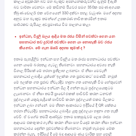
කාලය අඩුකරන බව මහ බැංකුව අපනයනකරුවන්ට දැනුම් දී ඇති
බව වාර්තා වෙනවා. මේ කඩිනම් පියවර සමග 350ක පමණ අගයක
තිබුණ ඩොලර් එක වේගයෙන් 330 දක්වා පහළ වැටුණා. මගේ අදහස
අනුව මහ බැංකුව තමන්ගේ උපකරණ භාවිත කරමින් ඉතාම
සාර්ථකව රුපියල අවප්‍රමාණය වීම පාලනය කළා.
ඉන්ධන, විදුලි බලය ආදිය මත රජය විසින් පවත්වා ගෙන යන
සහනාධාර තව දුරටත් පවත්වා ගෙන යා නොහැකි බව රජය
කියනවා. මේ ගැන ඔබේ අදහස කුමක් ද ?
ඉතාම පැහැදිලිව ඉන්ධන සහ විදුලිය මත රාජ්‍ය සහනාධාරය පවත්වා
ගෙන යාමේ බරපතළ ගැටලු තිබෙනවා. සහනාධාරය අවශ්‍ය නැති
විශාල පිරිසක් මේ හරහා ප්‍රතිලාභ ලබනවා. ඒ නිසා මෙවැනි
සහනාධාර ලබාදිය යුත්තේ ‘ඉලක්ක ගත ප්‍රජාවකට’ පමණයි. නමුත්
මේ ඉලක්ක ගත ප්‍රජාව නිවැරදිව හඳුනා ගත නොහැකි වීම හේතුවෙන්
ඉන්ධන සහනාධාරය ඉන්ධන මිල දී ගන්න සෑම පුද්ගලයෙකුටම
ලැබෙනවා. ඒ නිසා තමයි ප්‍රාඩෝ එකක් පාවිච්චි කරන ධනවත්
පුද්ගලයත් යතුරුපැදියක් පාවිච්චි කරන පුද්ගලයත් එකම මිලකට
ඉන්ධන ලබා ගන්නේ. මම හිතන ආකාරයට ඉදිරියේ දී QR කේතය
හරහා නිවැරදිව සහනාධාරය ලබාදිය යුතු පුද්ගලයා හඳුනා ගත හැකි
වේවි. ඒ වගේම තමයි ආණ්ඩුව ඉතාම සකසුරුවම් ලෙස රාජ්‍ය
ආදායම එකතු කර ගැනීම කරන නිසා සහ වියදම් කරන නිසා ඉන්ධන
සහනාධාරය දෙන්න පුළුවන්කම තිබෙනවා. නමුත් හැමදාම මේක
කරන්න බැහැ. ඉදිරියේ දී මේ බදු ආදායම ණය වාරික සහ පොළී