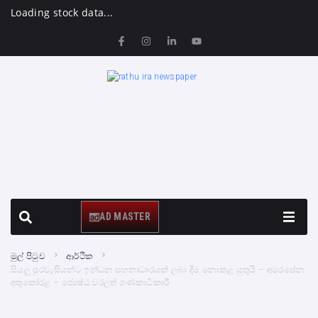
Loading stock data...
AD MASTER
මුල් පිටුව
ආර්ථික
සියලු පුරවැසියන්ට ඉන්ධන සහනාධාරයක් ලබා දීම නොකළ යුතුයි – අමරසේන
අතුකෝරළ – ජ්‍යෙෂ්ඨ වරලත් ගණකාධිකාරී