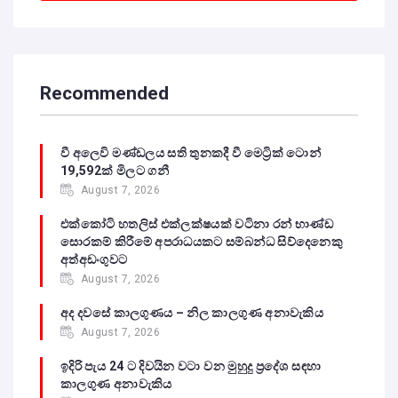
Recommended
වී අලෙවි මණ්ඩලය සති තුනකදී වී මෙට්‍රික් ටොන්
19,592ක් මිලට ගනී
August 7, 2026
එක්කෝටි හතලිස් එක්ලක්ෂයක් වටිනා රන් භාණ්ඩ
සොරකම් කිරීමේ අපරාධයකට සම්බන්ධ සිව්දෙනෙකු
අත්අඩංගුවට
August 7, 2026
අද දවසේ කාලගුණය – නිල කාලගුණ අනාවැකිය
August 7, 2026
ඉදිරි පැය 24 ට දිවයින වටා වන මුහුදු ප්‍රදේශ සඳහා
කාලගුණ අනාවැකිය