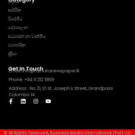
දේශීය
ආර්ථික
විදේශීය
දේශපාලන
අධ්‍යාපන හා වෘත්තීය
ව්‍යාපාරික
ක්‍රීඩා
Get In Touch
Email: info@rathuiranewspaper.lk
Phone: +94 11 212 1959
Address : No 21, 1/1 St. Joseph's Street, Grandpass
Colombo 14
© All Rights Reserved, Business Media International (Pvt) Ltd.