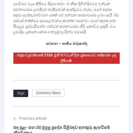
ගෙවිමට වැය කිරීමට සිදුවෙනවා. ඒ නිසා දිගින් දිගටම ඉන්ධන
සහනාධාරය ලබාදීමේ හැකියාවක් ආණ්ඩුවට නැහැ. මගේ අදහස
අනුව සැප්තැම්බර් වන තෙක් මේ ඉන්ධන සහනාධාරය ලබා දෙයි. ඊට
පස්සේ තත්ත්වය සමාලෝචනය කරන්න වෙනවා. මගේ අදහස නම්
සියලුම පුරවැසියන්ට ඉන්ධන සහනාධාරය හිමි නොවිය යුතුයි. එය
ලබාදිය යුත්තේ තෝරා ගත් පුද්ගලයින්ට පමණයි.
සටහන – භාතිය බරුකන්ද
රතුඉර පුවත්පතේ 2026 ජූනි 07 වැනි දින ප්‍රකාශයට පත්කරන ලද
ලිපියකි.
Economy News
Tags
Previous article
තද සුළං සහ රළු මුහුදු ප්‍රදේශ පිළිබඳව අනතුරු ඇඟවීමේ
නිවේදනය