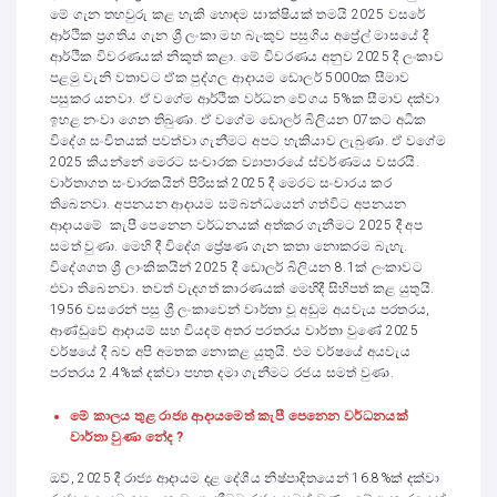
මේ ගැන තහවුරු කළ හැකි හොඳම සාක්ෂියක් තමයි 2025 වසරේ
ආර්ථික ප්‍රගතිය ගැන ශ්‍රී ලංකා මහ බැංකුව පසුගිය අප්‍රේල් මාසයේ දී
ආර්ථික විවරණයක් නිකුත් කළා. මේ විවරණය අනුව 2025 දී ලංකාව
පළමු වැනි වතාවට ඒක පුද්ගල ආදායම ඩොලර් 5000ක සීමාව
පසුකර යනවා. ඒ වගේම ආර්ථික වර්ධන වේගය 5%ක සීමාව දක්වා
ඉහළ නංවා ගෙන තිබුණා. ඒ වගේම ඩොලර් බිලියන 07කට අධික
විදේශ සංචිතයක් පවත්වා ගැනීමට අපට හැකියාව ලැබුණා. ඒ වගේම
2025 කියන්නේ මෙරට සංචාරක ව්‍යාපාරයේ ස්වර්ණමය වසරයි.
වාර්තාගත සංචාරකයින් පිරිසක් 2025 දී මෙරට සංචාරය කර
තිබෙනවා. අපනයන ආදායම සම්බන්ධයෙන් ගත්විට අපනයන
ආදායමේ කැපී පෙනෙන වර්ධනයක් අත්කර ගැනීමට 2025 දී අප
සමත් වුණා. මෙහි දී විදේශ ප්‍රේෂණ ගැන කතා නොකරම බැහැ.
විදේශගත ශ්‍රී ලාංකිකයින් 2025 දී ඩොලර් බිලියන 8.1ක් ලංකාවට
එවා තිබෙනවා. තවත් වැදගත් කාරණයක් මෙහිදී සිහිපත් කළ යුතුයි.
1956 වසරෙන් පසු ශ්‍රී ලංකාවෙන් වාර්තා වූ අඩුම අයවැය පරතරය,
ආණ්ඩුවේ ආදායම් සහ වියදම් අතර පරතරය වාර්තා වු‍ණේ 2025
වර්ෂයේ දී බව අපි අමතක නොකළ යුතුයි. එම වර්ෂයේ අයවැය
පරතරය 2.4%ක් දක්වා පහත දමා ගැනීමට රජය සමත් වුණා.
මේ කාලය තුළ රාජ්‍ය ආදායමෙත් කැපී පෙනෙන වර්ධනයක්
වාර්තා වුණා නේද ?
ඔව්, 2025 දී රාජ්‍ය ආදායම දළ දේශීය නිෂ්පාදිතයෙන් 16.8%ක් දක්වා