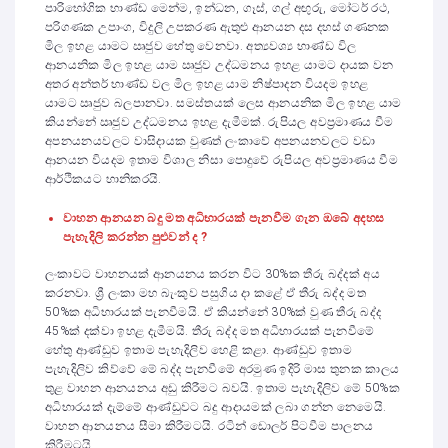
පාරිභෝගික භාණ්ඩ මෙන්ම, ඉන්ධන, ගෑස්, ගල් අඟුරු, මෝටර් රථ,
පරිගණක උපාංග, විදුලි උපකරණ ඇතුළු ආනයන දස දහස් ගණනක
මිල ඉහළ යාමට ඍජුව හේතු වෙනවා. අත්‍යවශ්‍ය භාණ්ඩ විල
ආනයනික මිල ඉහළ යාම ඍජුව උද්ධමනය ඉහළ යාමට දායක වන
අතර අන්තර් භාණ්ඩ වල මිල ඉහළ යාම නිෂ්පාදන වියදම ඉහළ
යාමට ඍජුව බලපානවා. සමස්තයක් ලෙස ආනයනික මිල ඉහළ යාම
කියන්නේ ඍජුව උද්ධමනය ඉහළ දැමීමක්. රුපියල අවප්‍රමාණය වීම
අපනයනයවලට වාසිදායක වුණත් ලංකාවේ අපනයනවලට වඩා
ආනයන වියදම ඉතාම විශාල නිසා පොදුවේ රුපියල අවප්‍රමාණය වීම
ආර්ථිකයට හානිකරයි.
වාහන ආනයන බදු මත අධිභාරයක් පැනවීම ගැන ඔබේ අදහස
පැහැදිලි කරන්න පුළුවන් ද ?
ලංකාවට වාහනයක් ආනයනය කරන විට 30%ක තීරු බද්දක් අය
කරනවා. ශ්‍රී ලංකා මහ බැංකුව පසුගිය දා කළේ ඒ තීරු බද්ද මත
50%ක අධිභාරයක් පැනවීමයි. ඒ කියන්නේ 30%ක් වුණ තීරු බද්ද
45%ක් දක්වා ඉහළ දැමීමයි. තීරු බද්ද මත අධිභාරයක් පැනවීමේ
හේතු ආණ්ඩුව ඉතාම පැහැදිලිව හෙළි කළා. ආණ්ඩුව ඉතාම
පැහැදිලිව කිව්වේ මේ බද්ද පැනවීමේ අරමුණ ඉදිරි මාස තුනක කාලය
තුළ වාහන ආනයනය අඩු කිරීමට බවයි. ඉතාම පැහැදිලිව මේ 50%ක
අධිභාරයක් දැම්මේ ආණ්ඩුවට බදු ආදායමක් ලබා ගන්න නෙමෙයි.
වාහන ආනයනය සීමා කිරීමටයි. රටින් ඩොලර් පිටවීම පාලනය
කිරීමටයි.