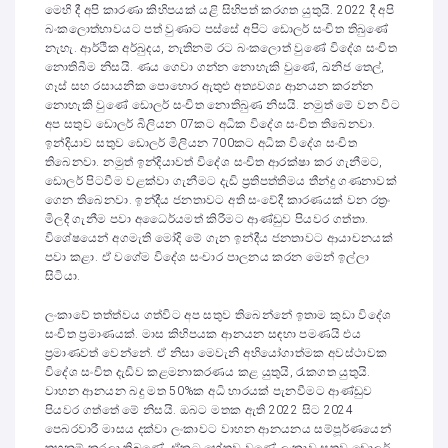
මෙහි දී අපි කාරණා කිහිපයක් යළි සිහිපත් කරගත යුතුයි. 2022 දී අපි
බංකලොත්භාවයට පත් වුණාට පස්සේ අපිට ඩොලර් සංචිත තිබුණේ
නැහැ. ආර්ථික අර්බුදය, නැතිනම් රට බංකලොත් වුණේ විදේශ සංචිත
නොතිබීම නිසයි. ණය ගෙවා ගන්න නොහැකි වුණේ, ඛනිජ තෙල්,
ගෑස් සහ රසායනික පොහොර ඇතුළු අත්‍යවශ්‍ය ආනයන කරන්න
නොහැකි වුණේ ඩොලර් සංචිත නොතිබුණ නිසයි. නමුත් මේ වන විට
අප සතුව ඩොලර් බිලියන 07කට අධික විදේශ සංචිත තිබෙනවා.
ඉන්දියාව සතුව ඩොලර් මිලියන 700කට අධික විදේශ සංචිත
තිබෙනවා. නමුත් ඉන්දියාවත් විදේශ සංචිත ආරක්ෂා කර ගැනීමට,
ඩොලර් පිටවීම වළක්වා ගැනීමට දැඩි ප්‍රතිපත්තිමය තීන්දු ගණනාවක්
ගෙන තිබෙනවා. ඉන්දීය ජනතාවට අති සංවේදී කාරණයක් වන රත්‍රං
මිලදී ගැනීම පවා අධෛර්යමත් කිරීමට ආණ්ඩුව පියවර ගත්තා.
විශේෂයෙන් අගමැති මෝදි මේ ගැන ඉන්දීය ජනතාවට ආයාචනයක්
පවා කළා. ඒ වගේම විදේශ සංචාර පාලනය කරන මෙන් ඉල්ලා
සිටියා.
ලංකාවේ තත්ත්වය ගත්විට අප සතුව තිබෙන්නේ ඉතාම කුඩා විදේශ
සංචිත ප්‍රමාණයක්. මාස කිහිපයක ආනයන සඳහා පමණයි එය
ප්‍රමාණවත් වෙන්නේ. ඒ නිසා මෙවැනි අභියෝගාත්මක අවස්ථාවක
විදේශ සංචිත දැඩිව කළමනාකරණය කළ යුතුයි, රැකගත යුතුයි.
වාහන ආනයන බදු මත 50%ක අධි භාරයක් පැනවීමට ආණ්ඩුව
පියවර ගත්තේ මේ නිසයි. ඔබට මතක ඇති 2022 සිට 2024
පෙබරවාරී මාසය දක්වා ලංකාවට වාහන ආනයනය සම්පූර්ණයෙන්