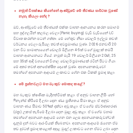
නමුත් විපක්ෂය කියන්නේ ආණ්ඩුවේ මේ තීරණය සාර්ථක වුණේ
නැහැ කියලා නේද ?
ඔව්, ආණ්ඩුවේ මේ තීරණයත් එක්ක වාහන ආනයනය කරන සමාගම්
සහ පුද්ගලයින් කලබල වෙලා (Panic buying) වැඩි වැඩියෙන් LC
විවෘත කරන්න පටන් ගත්තා. මේ හේතුව නිසා ඩොලර් ඉල්ලුම තවත්
වර්ධනය වෙලා රුපියල තවත් අවප්‍රමාණය වුණා. 2026 ජනවාරී 20
වන විට සාමාන්‍යයෙන් ඩොලර් මිලියන 4-5ක් වගේ මුදලක් තමයි
වාහන ආනයනයට ගියේ. නමුත් මැයි 19 ඩොලර් මිලියන 20ක්, 25
සහ 35ක් ආදි වශයෙන් විශාල ඩොලර් ප්‍රමාණයක් රටින් පිටට ගියා.
මේ අතර තවත් අනපේක්ෂිත දෙයක් වුණා. අපනයනකරුවෝ
තමන්ගේ අපනයන ආදායම් ලංකාවට ගේන එක ටිකක් ප්‍රමාද කළා.
මේ ප්‍රශ්නවලට මහ බැංකුව මොකද කළේ ?
මහ බැංකුව ක්ෂණික මැදිහත්වීමක් කළා. ඒ අනුව වාහන ලීසිං හෝ
ෆිනෑන්ස් කිරීමේ දී ලබා දෙන ණය ප්‍රතිශතය සීමා කළා. ඒ අනුව
වාහන ණය සීමාව 50%ක් දක්වා අඩු කළා. ඒ වගේම ස්වර්ණාභරණ
(රත්‍රං) උකස් තැබීමේ දී ලබා දෙන මුදල අඩු කළා. ඒ වගේම වහාම
තමන්ගේ අපනයන ආදායම් ගෙන එන ලෙස අපනයනකරුවන්ටත්
දැනුම් දුන් බවට ආරංචියක් තිබෙනවා. අපනයන ආදායම් රැගෙන ඒම
තව දුරටත් ප්‍රමාද කළොත් අදාළ මුදල් ලංකාවට ගෙන ඒමට ලබා දෙන