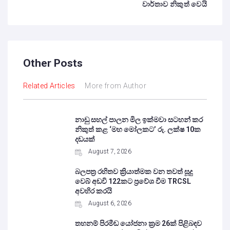
වාර්තාව නිකුත් වෙයි
Other Posts
Related Articles
More from Author
නාඩු සහල් පාලන මිල ඉක්මවා සටහන් කර
නිකුත් කළ ‘මහ මෝලකට’ රු. ලක්ෂ 10ක
දඩයක්
August 7, 2026
බලපත්‍ර රහිතව ක්‍රියාත්මක වන තවත් සූදු
වෙබ් අඩවි 122කට ප්‍රවේශ වීම TRCSL
අවහිර කරයි
August 6, 2026
තහනම් පිරමීඩ යෝජනා ක්‍රම 26ක් පිළිබඳව