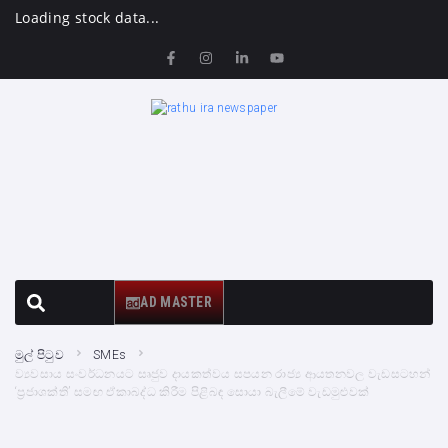
Loading stock data...
AD MASTER
මුල් පිටුව
SMEs
ව්‍යවසාය සංවර්ධනයට සෘජුව දායකත්වය සපයන රාජ්‍ය ආයතනවල වැඩසටහන්
‘ප්‍රජාශක්ති’ සමඟ ඒකාබද්ධ කිරීම පිළිබඳ සොයා බැලීමේ වැඩමුළුවක්