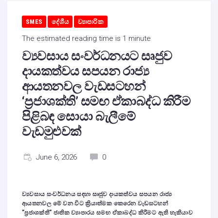
SMES
දේශීය
ව්‍යාපාරික
The estimated reading time is 1 minute
ව්‍යවසාය සංවර්ධනයට සෘජුව
දායකත්වය සපයන රාජ්‍ය
ආයතනවල වැඩසටහන්
‘ප්‍රජාශක්ති’ සමඟ ඒකාබද්ධ කිරීම
පිළිබඳ සොයා බැලීමේ
වැඩමුළුවක්
June 6, 2026
0
ව්‍යවසාය සංවර්ධනය සඳහා සෘජුව දායකත්වය සපයන රාජ්‍ය
ආයතනවල මේ වන විට ක්‍රියාත්මක කෙරෙන වැඩසටහන්
”ප්‍රජාශක්ති” ජාතික ව්‍යාපාරය සමඟ ඒකාබද්ධ කිරීමට ඇති හැකියාව