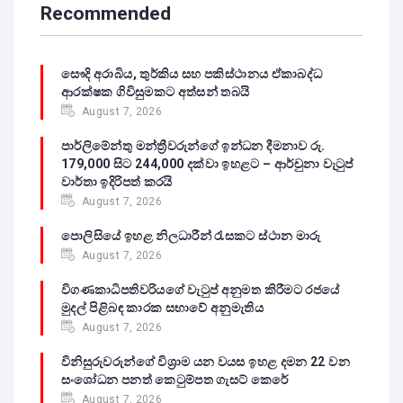
Recommended
සෞදි අරාබිය, තුර්කිය සහ පකිස්ථානය ඒකාබද්ධ
ආරක්ෂක ගිවිසුමකට අත්සන් තබයි
August 7, 2026
පාර්ලිමේන්තු මන්ත්‍රීවරුන්ගේ ඉන්ධන දීමනාව රු.
179,000 සිට 244,000 දක්වා ඉහළට – ආර්චුනා වැටුප්
වාර්තා ඉදිරිපත් කරයි
August 7, 2026
පොලිසියේ ඉහළ නිලධාරීන් රැසකට ස්ථාන මාරු
August 7, 2026
විගණකාධිපතිවරියගේ වැටුප් අනුමත කිරීමට රජයේ
මුදල් පිළිබඳ කාරක සභාවේ අනුමැතිය
August 7, 2026
විනිසුරුවරුන්ගේ විශ්‍රාම යන වයස ඉහළ දමන 22 වන
සංශෝධන පනත් කෙටුම්පත ගැසට් කෙරේ
August 7, 2026