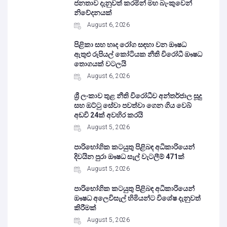
ජනතාව දැනුවත් කරමින් මහ බැංකුවෙන්
නිවේදනයක්
August 6, 2026
පිළිකා සහ හෘද රෝග සඳහා වන ඖෂධ
ඇතුළු රුපියල් කෝටියක නීති විරෝධී ඖෂධ
තොගයක් වටලයි
August 6, 2026
ශ්‍රී ලංකාව තුළ නීති විරෝධීව අන්තර්ජාල සූදු
සහ ඔට්ටු සේවා පවත්වා ගෙන ගිය වෙබ්
අඩවි 24ක් අවහිර කරයි
August 5, 2026
පාරිභෝගික කටයුතු පිළිබඳ අධිකාරියෙන්
දිවයින පුරා ඖෂධ සැල් වැටලීම් 471ක්
August 5, 2026
පාරිභෝගික කටයුතු පිළිබඳ අධිකාරියෙන්
ඖෂධ අලෙවිසැල් හිමියන්ට විශේෂ දැනුවත්
කිරීමක්
August 5, 2026