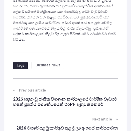
ජනාධිපති ජ්‍යෙෂ්ඨ අතිරේක ලේකම් කපිල ජනක බණ්ඩාර, ග්‍රාමීය
සංවර්ධන, සමාජ ආරක්ෂණ සහ ප්‍රජා සවිබලගැන්වීම් අමාත්‍යංශයේ
ලේකම් සම්පත් මන්ත්‍රීනායක යන මහත්වරුද, මෙම වැඩමුළුවේ
සම්පත්දායකයන් වන කැලුම් ජයවීර, මාධව මුතුකුඩආරච්චි යන
මහත්වරු සහ ග්‍රාමීය සංවර්ධන, සමාජ ආරක්ෂණ සහ ප්‍රජා සවිබල
ගැන්වීමේ අමාත්‍යාංශයේ නිලධාරීහු, රාජ්‍ය නිලධාරීහු, ‘ප්‍රජාශක්ති’
ලේකම් කාර්යාලයේ නිලධාරීහු ඇතුළු පිරිසක් මෙම අවස්ථාවට එක්ව
සිටියහ.
Business News
Tags
Previous article
2026 සඳහා වූ ජාතික විගණන කාර්යාලයේ වාර්ෂික වැඩසට
හනේ ප්‍රගතිය සම්බන්ධයෙන් CoPF දැනුවත් කෙරේ
Next article
2026 වසරේ පළමු කාර්තුව තුළ මූල්‍ය අංශයේ කාර්යසාධන