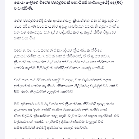
සොයා බැලීමේ විශේෂ වැඩමුළුවක් ජනාධිපති කාර්යාලයේදී අද (06)
පැවැත්විණි.
මෙම වැඩමුළුවේදී රාජ්‍ය ආයතනවල ක්‍රියාත්මක වන ක්ෂුද්‍ර, සුළු හා
මධ්‍ය පරිමාණ ව්‍යවසායන්ට අදාළ සංවර්ධන ව්‍යාපෘති හඳුනා ගැනීම
සහ එම තොරතුරු එක් දත්ත පද්ධතියකට ඇතුළත් කිරීම පිළිබඳව
සාකච්ඡා විය.
එසේම, එම වැඩසටහන් ඒකාබද්ධව ක්‍රියාත්මක කිරීමේ
උපායමාර්ගික සැලැස්මක් සකස් කිරීමටත්, ඒ ඒ ආයතනවල
ක්‍රියාත්මක කෙරෙන වැඩසටහන්වල ස්වභාවය සහ නිර්නායක
තෝරා ගැනීම පිළිබඳවත් මෙහිදී අවධානය යොමු කෙරිණි.
ව්‍යවසාය සංවර්ධනයට සෘජුවම අදාළ වන වැඩසටහන් සඳහා
ප්‍රතිලාභීන් තෝරා ගැනීමේ නිර්නායක පිළිබඳවද වැඩමුළුවට එක්ව
සිටි රාජ්‍ය නිලධාරීන් දැනුවත් කෙරිණි.
‌මීට අමතරව මෙම වැඩසටහන් ක්‍රියාත්මක කිරීමේදී අදාළ රාජ්‍ය
ආයතන හා ”ප්‍රජාශක්ති” ජාතික ව්‍යාපාරයට තනි තනිව හෝ
ඒකාබද්ධව ක්‍රියාත්මක කළ හැකි වැඩසටහන් හඳුනා ගැනීමත්, එම
වැඩසටහන් තෝරා ගැනීමේදී ද්විකරණයවීම වැළැක්වීම
සම්බන්ධවත් මෙහිදී අවධානය යොමු කෙරිණි.