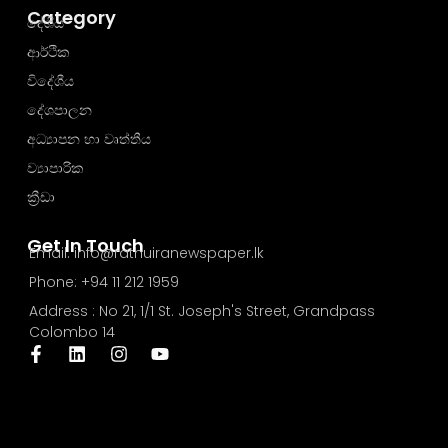
Category
දේශීය
ආර්ථික
විදේශීය
දේශපාලන
අධ්‍යාපන හා වෘත්තීය
ව්‍යාපාරික
ක්‍රීඩා
Get In Touch
Email: info@rathuiranewspaper.lk
Phone: +94 11 212 1959
Address : No 21, 1/1 St. Joseph's Street, Grandpass
Colombo 14