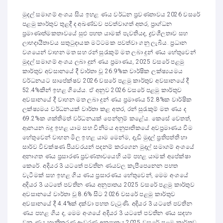
මුදල් සමාගම් අංශය සිය ඉහළ ණය වර්ධන ප්‍රවණතාවය 2026 වසරේ
පළමු කාර්තුව තුළදී ද අඛණ්ඩව පවත්වාගත් අතර, ප්‍රාග්ධන
ප්‍රමාණාත්මකතාවයේ සුළු පහත යාමක් පැවතියද, ද්‍රවශීලතාව සහ
ලාභදායීතාවය සතුටුදායක මට්ටමක පවත්වා ගනු ලැබීය. ප්‍රධාන
වශයෙන් වාහන මත සහ රන් සුරැකුම් මත ලබා දුන් ණය හේතුවෙන්
මුදල් සමාගම් අංශය ලබා දුන් ණය ප්‍රමාණය, 2025 වසරේ පළමු
කාර්තුව අවසානයේ දී වාර්තා වූ 26.9%ක වාර්ෂික ලක්ෂ්‍යයමය
වර්ධනයට සාපේක්ෂව 2026 වසරේ පළමු කාර්තුව අවසානයේ දී
52.4%කින් ඉහළ ගියේය. ඒ අනුව 2026 වසරේ පළමු කාර්තුව
අවසානයේ දී වාහන මත ලබා දුන් ණය ප්‍රමාණය 52.8%ක වාර්ෂික
ලක්ෂ්‍යමය වර්ධනයක් වාර්තා කළ අතර, රන් සුරැකුම් මත ණය ද
69.2%ක ශක්තිමත් වර්ධනයක් පෙන්නුම් කළේය. කෙසේ වෙතත්,
ආනයන බදු ඉහළ යාම සහ විනිමය අනුපාතිකයේ අවප්‍රමාණය වීම
හේතුවෙන් වාහන මිල ඉහළ යාම මෙන්ම, දැඩි මුදල් ප්‍රතිපත්ති හා
සාර්ව විචක්ෂණ පියවරයන් පදනම් කරගෙන මුදල් සමාගම් අංශයේ
අනාගත ණය ප්‍රසාරණ ප්‍රවණතාවයෙහි යම් පහළ යාමක් අපේක්ෂා
කෙරේ. අදියර 3 යටතේ පවතින ණයවල කැපීපෙනෙන පහත
වැටීමක් සහ ඉහළ ගිය ණය ප්‍රසාරණය හේතුවෙන්, මෙම අංශයේ
අදියර 3 යටතේ පවතින ණය අනුපාතය 2025 වසරේ පළමු කාර්තුව
අවසානයේ වාර්තා වූ 8.6% සිට 2026 වසරේ පළමු කාර්තුව
අවසානයේ දී 4.4%ක් දක්වා පහත වැටුණි. අදියර 3 යටතේ පවතින
ණය පහළ ගිය ද, මෙම අංශයේ අදියර 3 යටතේ පවතින ණය සඳහා
වන ණය හානිකරණ ආවරණ අනුපාතය 2025 වසරේ පළමු කාර්තුව