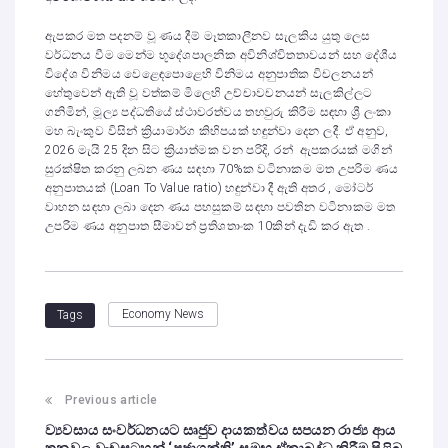
ඇපකර මත පදනම් වූ ණය දීම් මෑතකාලීනව සැලකිය යුතු ලෙස
වර්ධනය වීම මෙන්ම භූදේශපාලනික අවිනිශ්චිතතාවයන් සහ දේශීය
විදේශ විනිමය වෙළෙඳපොළෙහි විනිමය අනුපාතික විචලනයන්
හේතුවෙන් ඇති වූ වත්කම් මිලෙහි උච්චාවචනයන් සැලකිල්ලට
ගනිමින්, මූල්‍ය පද්ධතියේ ස්ථාවරත්වය තහවුරු කිරීම සඳහා ශ්‍රී ලංකා
මහ බැංකුව විසින් ක්‍රියාමාර්ග කිහිපයක් හඳුන්වා දෙන ලදී. ඒ අනුව,
2026 මැයි 25 දින සිට ක්‍රියාත්මක වන පරිදි, රන් ඇපකරයක් මගින්
සුරක්ෂිත කරනු ලබන ණය සඳහා 70%ක වටිනාකම මත උපරිම ණය
අනුපාතයක් (Loan To Value ratio) හඳුන්වා දී ඇති අතර , මෝටර්
වාහන සඳහා ලබා දෙන ණය පහසුකම් සඳහා පවතින වටිනාකම මත
උපරිම ණය අනුපාත සීමාවන් ප්‍රතිශතාංක 10කින් දැඩි කර ඇත .
Economy News
Tags
Previous article
ව්‍යවසාය සංවර්ධනයට සෘජුව දායකත්වය සපයන රාජ්‍ය ආය