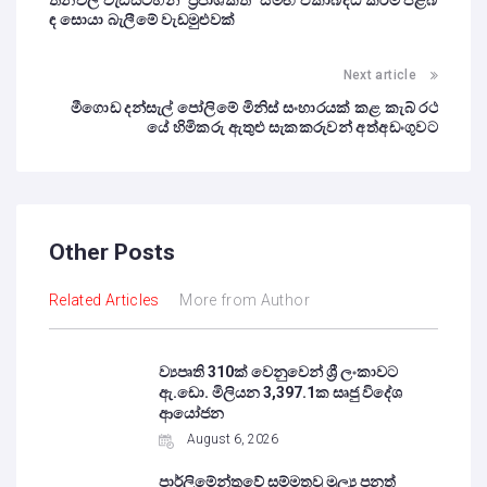
තනවල වැඩසටහන් ‘ප්‍රජාශක්ති’ සමඟ ඒකාබද්ධ කිරීම පිළිබ
ඳ සොයා බැලීමේ වැඩමුළුවක්
Next article
මීගොඩ දන්සැල් පෝලිමේ මිනිස් සංහාරයක් කළ කැබ් රථ
යේ හිමිකරු ඇතුළු සැකකරුවන් අත්අඩංගුවට
Other Posts
Related Articles
More from Author
ව්‍යපෘති 310ක් වෙනුවෙන් ශ්‍රී ලංකාවට
ඇ.ඩො. මිලියන 3,397.1ක සෘජු විදේශ
ආයෝජන
August 6, 2026
පාර්ලිමේන්තුවේ සම්මතවූ මූල්‍ය පනත්