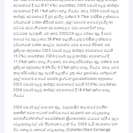
අවසානයේ දී පැවති 47.4%ට සාපේක්ෂව 2026 වසරේ පළමු කාර්තුව
අවසානයේ දී 45.1%ක් දක්වා පහළ ගියේය. තවද, 2026 වසරේ පළමු
කාර්තුව අවසානයේ දී මුළු ද්‍රවශීල වත්කම් 9.7%ක වාර්ෂික ලක්ෂ්‍යමය
වර්ධනයක් වාර්තා කිරීමත් සමඟ, මුදල් සමාගම් අංශයේ ද්‍රවශීලතා
මට්ටම අවම නියාමන අවශ්‍යතාවලට වඩා බෙහෙවින් ඉහළ
මට්ටමක පැවතුණි. මේ අතර, 2025/26 මූල්‍ය වර්ෂය තුළ දී මෙම
අංශයේ බදු පසු ලාභය 28.8%ක සැලකිය යුතු වාර්ෂික ලක්ෂ්‍යමය
වර්ධනයක් වාර්තා කළේය. එමෙන්ම මෙම අංශයේ හිමිකම් මත
ප්‍රතිලාභ අනුපාතය 2025 වසරේ පළමු කාර්තුව අවසානයේ පැවති
15.2%ට සාපේක්ෂව 2026 වසරේ පළමු කාර්තුව අවසානයේ දී
17.2%ක් දක්වා ඉහළ ගිය අතර, එම කාලපරිච්ඡේදය තුළ වත්කම් මත
ප්‍රතිලාභ අනුපාතය 6.6% සිට 6.2%ක් දක්වා පහළ ගියේය. තවද, මෙම
කාලපරිච්ඡේදය තුළ පැවති සැලකිය යුතු ණය ප්‍රසාරණය හේතුවෙන්
මුදල් සමාගම් අංශයේ සමස්ත ප්‍රාග්ධන ප්‍රමාණාත්මකතා අනුපාතය
2025 වසරේ පළමු කාර්තුව අවසානයේ පැවති 20.9%ට සාපේක්ෂව
2026 වසරේ පළමු කාර්තුව අවසානයේ දී 18.4%ක් දක්වා පහළ
ගියේය.
2026 වසරේ මුල් මාස පහ තුළ, මැදපෙරදිග කලාපයේ පවතින
ආතතීන් සමඟ හටගත් බාහිර අංශයේ අවදානම් සහ වෙළඳපොළ
සහභාගීවන්නන්ගේ සමපේක්ෂණ ක්‍රියාකාරකම් මධ්‍යයේ දේශීය මූල්‍ය
වෙළඳපොළවල් යම් පීඩනයකට ලක් විය. 2026 මැයි අවසානය වන
විට කොළඹ කොටස් වෙළඳපොළ (Colombo Stock Exchange)