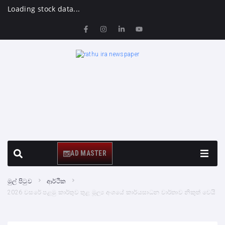
Loading stock data...
AD MASTER
මුල් පිටුව
ආර්ථික
2026 වසරේ පළමු කාර්තුව තුළ මූල්‍ය අංශයේ කාර්යසාධන වාර්තාව නිකුත් වෙයි