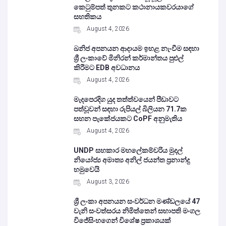
කෙටුම්පත් තුනකට කථානායකවරයාගේ
සහතිකය
August 4, 2026
ඛනිජ අපනයන ආදායම ඉහළ නැංවීම සඳහා
ශ්‍රී ලංකාවේ මිනිරන් කර්මාන්තය පුළුල්
කිරීමට EDB අවධානය
August 4, 2026
මැදපෙරදිග යුද තත්ත්වයෙන් පීඩාවට
පත්වූවන් සඳහා රුපියල් බිලියන 71.7ක
සහන පැකේජයකට CoPF අනුමැතිය
August 4, 2026
UNDP සහකාර මහලේකම්වරිය මුදල්
නියෝජ්‍ය අමාත්‍ය අනිල් ජයන්ත ප්‍රනාන්දු
හමුවෙයි
August 3, 2026
ශ්‍රී ලංකා අපනයන සංවර්ධන මණ්ඩලයේ 47
වැනි සංවත්සරය නිමිත්තෙන් සභාපති මංගල
විජේසිංහගෙන් විශේෂ ප්‍රකාශයක්