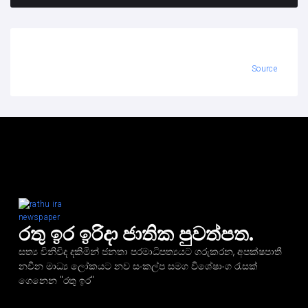
Source
රතු ඉර ඉරිදා ජාතික පුවත්පත.
සත්‍ය විනිවිද දකිමින් ජනතා පරමාධිපත්‍යයට ගරුකරන, අපක්ෂපාතී
නවීන මාධ්‍ය ලෝකයට නව සංකල්ප සමග විශේෂාංග රැසක්
ගෙනෙන "රතු ඉර"