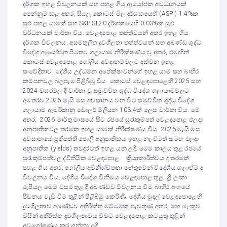
දර්ශක ඉහළ විචලනයක් සහ පහළ ගිය ආයෝජක අවධානයක්
පෙන්නුම් කළ අතර, සියලු කොටස් මිල දර්ශකයෙහි (ASPI) 1.4%ක
සුළු පහළ යාමක් සහ S&P SL20 දර්ශකයෙහි 0.03%ක සුළු
වර්ධනයක් වාර්තා විය. වෙළඳපොළ තත්ත්වයන් අතර ඉහළ ගිය
දර්ශක විචලනය, අසමතුලිත ද්‍රවශීලතා තත්ත්වයන් සහ අඛණ්ඩ ශුද්ධ
විදේශ ආයෝජන පිටතට ගලායාම නිරීක්ෂණය වූ අතර, එමඟින්
කොටස් වෙළඳපොළ ගෝලීය අවදානම්වලට දක්වන ඉහළ
සංවේදීතාව, දේශීය උද්ධමන අපේක්ෂාවන්ගේ ඉහළ යාම සහ බාහිර
කම්පනවල බලපෑම පිළිබිඹු විය. කොටස් වෙළඳපොළෙහි 2025 සහ
2024 වසරවල දී වාර්තා වූ සමුච්චිත ශුද්ධ විදේශ ගලායාම්වලට
අමතරව 2026 මැයි මස අවසානය වන විට සමුච්චිත ශුද්ධ විදේශ
ගලායාම් ඇමරිකානු ඩොලර් මිලියන 103.4ක් ලෙස වාර්තා විය. මේ
අතර, 2026 මාර්තු මාසයේ සිට රජයේ සුරැකුම්පත් වෙළඳපොළ ඵලදා
අනුපාතිකවල තරමක ඉහළ යාමක් නිරීක්ෂණය විය. 2026 මැයි මස
අවසානයේ ප්‍රතිපත්ති පොලී අනුපාතිකය ඉහළ නැංවීමත් සමඟ ඵලදා
අනුපාතික (yields) තවදුරටත් ඉහළ යන ලදී. මෙම කාලය තුළ රජයේ
සුරැකුම්පත්වල ද්විතීයික වෙළඳපොළ ක්‍රියාකාරිත්වය ද තරමක්
පහළ ගිය අතර, ගෝලීය අවිනිශ්චිතතා හේතුවෙන් විදේශීය ගලාඒම් ද
විචලනය විය. දේශීය විදේශ විනිමය වෙළඳපොළ තුළ, ශ්‍රී ලංකා
රුපියල මෙම වසර තුළ දී අඛණ්ඩව විචලනය වීම බාහිර අංශයේ
පීඩනය වැඩි වීම තුළින් පිළිබිඹු කෙරිණි. දේශීය මුදල් වෙළඳපොළෙහි
ද්‍රවශීලතාව අඛණ්ඩව අතිරික්ත මට්ටමක පැවතුණ අතර, මහ බැංකුව
විසින් අතිරික්ත ද්‍රවශීලතාවය විවට වෙළඳපොළ කටයුතු තුළින්
අවශෝෂණය කර ගන්නා ලදී.