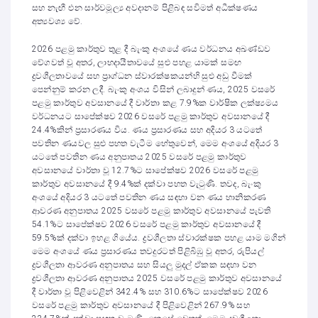
සහ නැඟී එන සාර්වමූල්‍ය අවදානම් පිළිබඳ සවිමත් අධීක්ෂණය
අත්‍යවශ්‍ය වේ.
2026 පළමු කාර්තුව තුළ දී බැංකු අංශයේ ණය වර්ධනය අඛණ්ඩව
වේගවත් වූ අතර, ලාභදායීතාවයේ සුළු පහළ යාමක් සමඟ
ද්‍රවශීලතාවයේ සහ ප්‍රාග්ධන ස්වාරක්ෂකයන්හි සුළු අඩු වීමක්
පෙන්නුම් කරන ලදී. බැංකු අංශය විසින් ලබාදුන් ණය, 2025 වසරේ
පළමු කාර්තුව අවසානයේ දී වාර්තා කළ 7.9%ක වාර්ෂික ලක්ෂ්‍යමය
වර්ධනයට සාපේක්ෂව 2026 වසරේ පළමු කාර්තුව අවසානයේ දී
24.4%කින් ප්‍රසාරණය විය. ණය ප්‍රසාරණය සහ අදියර 3 යටතේ
පවතින ණයවල සුළු පහත වැටීම හේතුවෙන්, මෙම අංශයේ අදියර 3
යටතේ පවතින ණය අනුපාතය 2025 වසරේ පළමු කාර්තුව
අවසානයේ වාර්තා වූ 12.7%ට සාපේක්ෂව 2026 වසරේ පළමු
කාර්තුව අවසානයේ දී 9.4%ක් දක්වා පහත වැටුණි. තවද, බැංකු
අංශයේ අදියර 3 යටතේ පවතින ණය සඳහා වන ණය හානිකරණ
ආවරණ අනුපාතය 2025 වසරේ පළමු කාර්තුව අවසානයේ පැවති
54.1%ට සාපේක්ෂව 2026 වසරේ පළමු කාර්තුව අවසානයේ දී
59.5%ක් දක්වා ඉහළ ගියේය. ද්‍රවශීලතා ස්වාරක්ෂක පහළ යාම මගින්
මෙම අංශයේ ණය ප්‍රසාරණය තවදුරටත් පිළිබිඹු වූ අතර, රුපියල්
ද්‍රවශීලතා ආවරණ අනුපාතය සහ සියලු මුදල් ඒකක සඳහා වන
ද්‍රවශීලතා ආවරණ අනුපාතය 2025 වසරේ පළමු කාර්තුව අවසානයේ
දී වාර්තා වූ පිළිවෙළින් 342.4% සහ 310.6%ට සාපේක්ෂව 2026
වසරේ පළමු කාර්තුව අවසානයේ දී පිළිවෙළින් 267.9% සහ