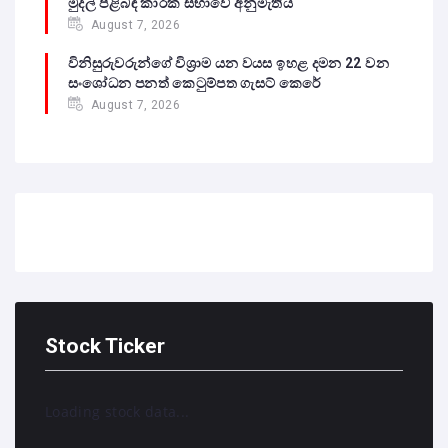
මුදල් පිළිබඳ කාරක සභාවේ අනුමැතිය
August 7, 2026
විනිසුරුවරුන්ගේ විශ්‍රාම යන වයස ඉහළ දමන 22 වන
සංශෝධන පනත් කෙටුම්පත ගැසට් කෙරේ
August 7, 2026
Stock Ticker
Loading stock data...