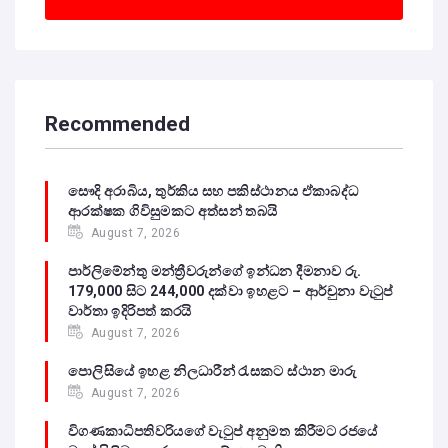
Recommended
සෞදි අරාබිය, තුර්කිය සහ පකිස්ථානය ඒකාබද්ධ
ආරක්ෂක ගිවිසුමකට අත්සන් තබයි
August 7, 2026
පාර්ලිමේන්තු මන්ත්‍රීවරුන්ගේ ඉන්ධන දීමනාව රු.
179,000 සිට 244,000 දක්වා ඉහළට – ආර්චුනා වැටුප්
වාර්තා ඉදිරිපත් කරයි
August 7, 2026
පොලිසියේ ඉහළ නිලධාරීන් රැසකට ස්ථාන මාරු
August 7, 2026
විගණකාධිපතිවරියගේ වැටුප් අනුමත කිරීමට රජයේ