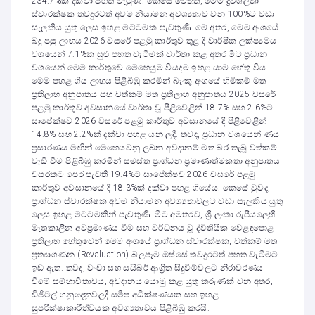
234.7%ක් දක්වා පහත වැටුණි. කෙසේ වෙතත්, මෙම ද්‍රවශීලතා
ස්වාරක්ෂක තවදුරටත් අවම නියාමන අවශ්‍යතාව වන 100%ට වඩා
සැලකිය යුතු ලෙස ඉහළ මට්ටමක පැවතුණි. මේ අතර, මෙම අංශයේ
බදු පසු ලාභය 2026 වසරේ පළමු කාර්තුව තුළ දී වාර්ෂික ලක්ෂ්‍යමය
වශයෙන් 7.1%ක සුළු පහත වැටීමක් වාර්තා කළ අතර මීට ප්‍රධාන
වශයෙන් මෙම කාර්තුවේ මෙහෙයුම් වියදම් ඉහළ යාම හේතු විය.
මෙම පහළ ගිය ලාභය පිළිබිඹු කරමින් බැංකු අංශයේ හිමිකම් මත
ප්‍රතිලාභ අනුපාතය සහ වත්කම් මත ප්‍රතිලාභ අනුපාතය 2025 වසරේ
පළමු කාර්තුව අවසානයේ වාර්තා වූ පිළිවෙළින් 18.7% සහ 2.6%ට
සාපේක්ෂව 2026 වසරේ පළමු කාර්තුව අවසානයේ දී පිළිවෙළින්
14.8% සහ 2.2%ක් දක්වා පහළ යන ලදී. තවද, ප්‍රධාන වශයෙන් ණය
ප්‍රසාරණය මඟින් මෙහෙයවනු ලබන අවදානම් මත බර තැබූ වත්කම්
වැඩි වීම පිළිබිඹු කරමින් සමස්ත ප්‍රාග්ධන ප්‍රමාණාත්මකතා අනුපාතය
වසරකට පෙර පැවති 19.4%ට සාපේක්ෂව 2026 වසරේ පළමු
කාර්තුව අවසානයේ දී 18.3%ක් දක්වා පහළ ගියේය. කෙසේ වුවද,
ප්‍රාග්ධන ස්වාරක්ෂක අවම නියාමන අවශ්‍යතාවලට වඩා සැලකිය යුතු
ලෙස ඉහළ මට්ටමකින් පැවතුණි. මීට අමතරව, ශ්‍රී ලංකා රුපියලෙහි
මෑතකාලීන අවප්‍රමාණය වීම සහ වර්ධනය වූ ද්විතියීක වෙළඳපොළ
ප්‍රතිලාභ හේතුවෙන් මෙම අංශයේ ප්‍රාග්ධන ස්වාරක්ෂක, වත්කම් මත
ප්‍රත්‍යාගණන (Revaluation) බලපෑම ඔස්සේ තවදුරටත් පහත වැටීමට
ඉඩ ඇත. තවද, වංචා සහ සයිබර් ආශ්‍රිත සිදුවීම්වලට නිරාවරණය
වීමේ සම්භාවිතාවය, අවදානය යොමු කළ යුතු කරුණක් වන අතර,
ඩිජිටල් ගනුදෙනුවලදී සමීප අධීක්ෂණයක සහ ඉහළ
සුපරීක්ෂාකාරීත්වයක අවශ්‍යතාවය පිළිබිඹු කරයි.