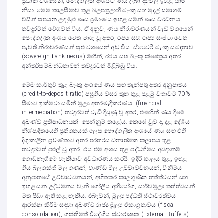
ප්‍රධාන වශයෙන්, පෞද්ගලික අංශයට ණය ලබා දීම්වල ඉහළ යාම
නිසා, මෙම කාලසීමාව තුළ බලපත්‍රලාභී බැංකු සහ මුදල් සමාගම්
විසින් සපයන ලද මුළු ණය ප්‍රමාණය ඉහළ යමින් ණය වර්ධනය
තවදුරටත් වේගවත් විය. ඒ අනුව, ණය නිරාවරණයන් වැඩි වශයෙන්
පෞද්ගලික අංශය වෙත මාරු වූ අතර, රජය සහ රාජ්‍ය සංස්ථා වෙත
පැවති නිරාවරණයන් සුළු වශයෙන් අඩු විය. ස්වෛරී-බැංකු සබඳතාව
(sovereign-bank nexus) මඟින්, රජය සහ බැංකු ක්ෂේත්‍රය අතර
අන්තර්සම්බන්ධතාවන් තවදුරටත් පිළිබිඹු විය.
මෙම කාර්තුව තුළ බැංකු අංශයේ ණය සහ තැන්පතු අතර අනුපාතය
(credit-to-deposit ratio) පසුගිය වසර තුන තුළ පළමු වතාවට 70%
සීමාව ඉක්මවා යමින් මූල්‍ය අතරමැදිකරණය (financial
intermediation) තවදුරටත් වැඩි දියුණු වූ අතර, එමඟින් ණය දීමේ
අඛණ්ඩ ප්‍රතිසාධනයක් පෙන්නුම් කළේය. කෙසේ වුව ද, දළ දේශිය
නිශ්පාදිතයෙහි ප්‍රතිශතයක් ලෙස පෞද්ගලික අංශයේ ණය සහ එහි
දිගුකාලීන ප්‍රවණතාව අතර පරතරය ධනාත්මක කලාපය තුළ
තවදුරටත් පුළුල් වූ අතර, එය එම අංශය තුළ පද්ධතිමය අවදානම්
ගොඩනැගීමේ හැකියාව අවධාරණය කරයි. ඉදිරි කාලය තුළ, ඉහළ
ගිය බලශක්ති මිල ගණන්, භාණ්ඩ මිල උච්චාවචනයන්, විනිමය
අනුපාතයේ උච්චාවචනයන්, අහිතකර කාලගුණික තත්ත්වයන් සහ
ඉහළ යන උද්ධමනය වැනි ගෝලීය අභියෝග, සාර්වමූල්‍ය තත්ත්වයන්
මත පීඩා ඇති කළ හැකිය. එබැවින්, මූල්‍ය පද්ධති ස්ථාවරත්වය
ආරක්ෂා කිරීම සඳහා අඛණ්ඩ රාජ්‍ය මූල්‍ය ඒකාග්‍රතාවය (fiscal
consolidation), ශක්තිමත් විදේශීය ස්වාරක්‍ෂක (External Buffers)