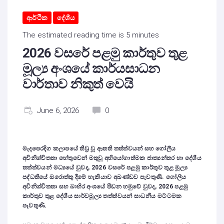
ආර්ථික
දේශීය
The estimated reading time is 5 minutes
2026 වසරේ පළමු කාර්තුව තුළ
මූල්‍ය අංශයේ කාර්යසාධන
වාර්තාව නිකුත් වෙයි
June 6, 2026
0
මැදපෙරදිග කලාපයේ තීව්‍ර වූ ආතති තත්ත්වයන් සහ ගෝලීය
අවිනිශ්චිතතා හේතුවෙන් මතුවූ අභියෝගාත්මක ජාත්‍යන්තර හා දේශීය
තත්ත්වයන් මධ්‍යයේ වුවද, 2026 වසරේ පළමු කාර්තුව තුළ මූල්‍ය
පද්ධතියේ ඔරොත්තු දීමේ හැකියාව අඛණ්ඩව පැවතුණි. ගෝලීය
අවිනිශ්චිතතා සහ බාහිර අංශයේ පීඩන හමුවේ වුවද, 2026 පළමු
කාර්තුව තුළ දේශීය සාර්වමූල්‍ය තත්ත්වයන් සාධනීය මට්ටමක
පැවතුණි.