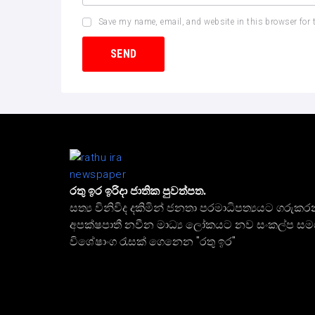
Save my name, email, and website in this browser for 
රතු ඉර ඉරිදා ජාතික පුවත්පත.
සත්‍ය විනිවිද දකිමින් ජනතා පරමාධිපත්‍යයට ගරුකර
අපක්ෂපාතී නවීන මාධ්‍ය ලෝකයට නව සංකල්ප ස
විශේෂාංග රැසක් ගෙනෙන "රතු ඉර"