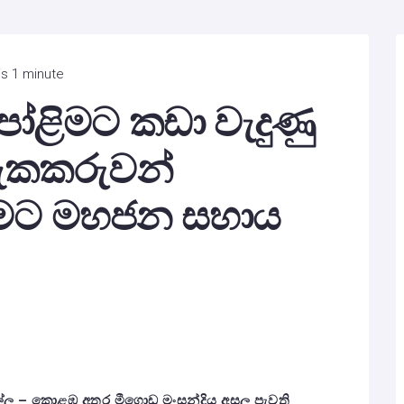
is 1 minute
ෝළිමට කඩා වැදුණු
සැකකරුවන්
නීමට මහජන සහාය
වේල්ල – කොළඹ අතර මීගොඩ මංසන්දිය අසල පැවති