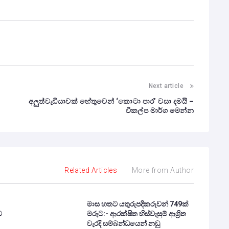
Next article
අලුත්වැඩියාවක් හේතුවෙන් ‘කොටා පාර’ වසා දමයි –
විකල්ප මාර්ග මෙන්න
Related Articles
More from Author
මාස හතට යතුරුපදිකරුවන් 749ක්
ව
මරුට:- ආරක්ෂිත හිස්වැසුම් ආශ්‍රිත
වැරදි සම්බන්ධයෙන් නඩු