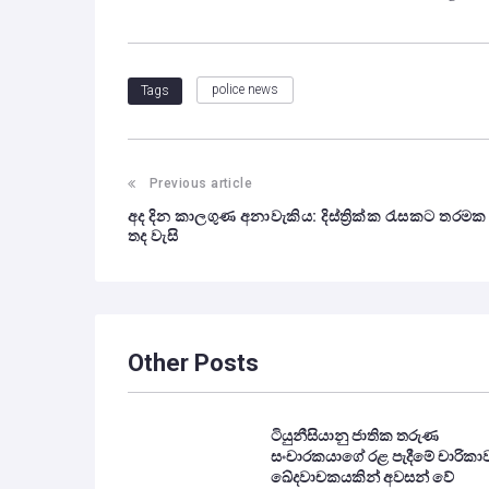
police news
Tags
Previous article
අද දින කාලගුණ අනාවැකිය: දිස්ත්‍රික්ක රැසකට තරමක
තද වැසි
Other Posts
ටියුනීසියානු ජාතික තරුණ
සංචාරකයාගේ රළ පැදීමේ චාරිකා
ඛේදවාචකයකින් අවසන් වේ‍