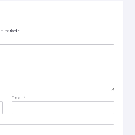
 are marked
*
E-mail
*