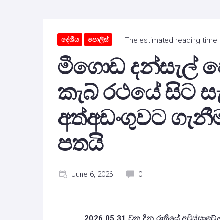
දේශීය
පොලිස්
The estimated reading time 
මීගොඩ දන්සැල් ප
කැබ් රථයේ සිට 
අත්අඩංගුවට ගැ
පතයි
June 6, 2026
0
2026.05.31 වන දින රාත්‍රියේ අවිස්සා