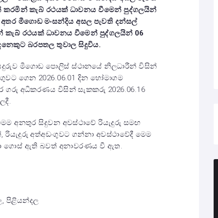
් කරමින් කැබ් රථයක් ධාවනය වීමෙන් පුද්ගලයින්
ඹ අතර මීගොඩ මංසන්දිය අසල පැවති දන්සල්
් කැබ් රථයක් ධාවනය වීමෙන් පුද්ගලයින් 06
ෙනෙකුට බරපතල තුවාල සිදුවිය.
දුරුව මීගොඩ පොලිස් ස්ථානයේ නිලධාරීන් විසින්
ඩංගුවට ගෙන 2026.06.01 දින හෝමාගම
තර ගරු අධිකරණය විසින් සැකකරු 2026.06.16
දී.
 මෙම අනතුර සිදුවන අවස්ථාවේ රියැදුරු සමඟ
, රියැදුරු අත්අඩංගුවට ගන්නා අවස්ථාවේදී මෙම
පලා ගොස් ඇති බවත් අනාවරණය වී ඇත.
ල, පිළියන්දල