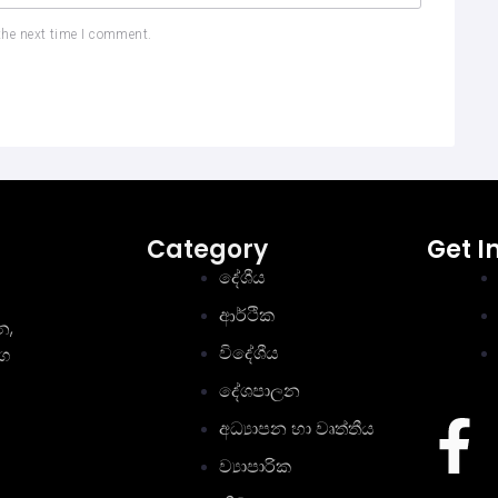
the next time I comment.
Category
Get I
දේශීය
ආර්ථික
න,
විදේශීය
මග
දේශපාලන
අධ්‍යාපන හා වෘත්තීය
ව්‍යාපාරික