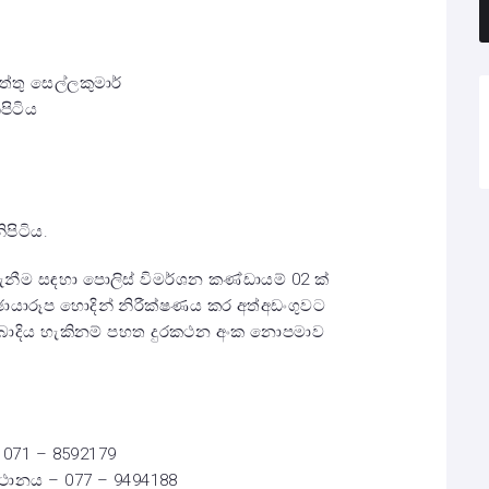
්තු සෙල්ලකුමාර්
පිටිය
ිපිටිය.
නීම සඳහා පොලිස් විමර්ශන කණ්ඩායම් 02 ක්
 ඡායාරූප හොදින් නිරීක්ෂණය කර අත්අඩංගුවට
බාදිය හැකිනම් පහත දුරකථන අංක නොපමාව
 071 – 8592179
්ථානය – 077 – 9494188