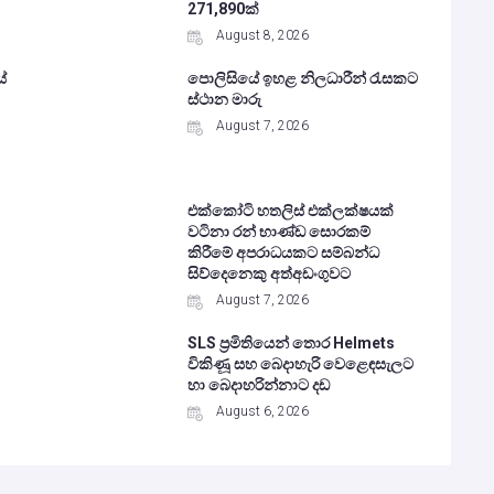
271,890ක්
August 8, 2026
ේ
පොලිසියේ ඉහළ නිලධාරීන් රැසකට
ස්ථාන මාරු
August 7, 2026
එක්කෝටි හතලිස් එක්ලක්ෂයක්
වටිනා රන් භාණ්ඩ සොරකම්
කිරීමේ අපරාධයකට සම්බන්ධ
සිව්දෙනෙකු අත්අඩංගුවට
August 7, 2026
SLS ප්‍රමිතියෙන් තොර Helmets
විකිණූ සහ බෙදාහැරි වෙළෙඳසැලට
හා බෙදාහරින්නාට දඩ
August 6, 2026