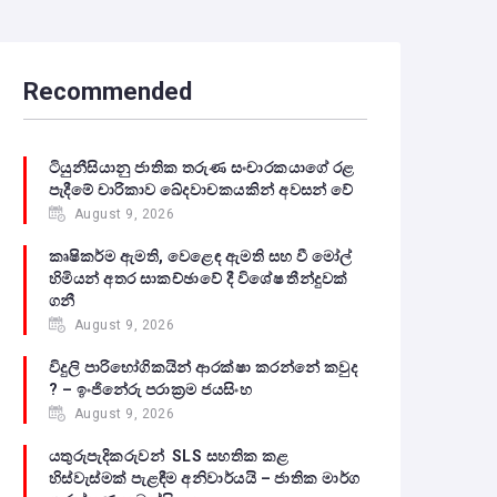
Recommended
ටියුනීසියානු ජාතික තරුණ සංචාරකයාගේ රළ
පැදීමේ චාරිකාව ඛේදවාචකයකින් අවසන් වේ‍
August 9, 2026
කෘෂිකර්ම ඇමති, වෙළෙඳ ඇමති සහ වී මෝල්
හිමියන් අතර සාකච්ඡාවේ දී විශේෂ තීන්දුවක්
ගනී
August 9, 2026
විදුලි පාරිභෝගිකයින් ආරක්ෂා කරන්නේ කවුද
? – ඉංජිනේරු පරාක්‍රම ජයසිංහ
August 9, 2026
යතුරුපැදිකරුවන් SLS සහතික කළ
හිස්වැස්මක් පැළඳීම අනිවාර්යයි – ජාතික මාර්ග