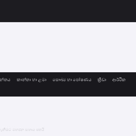
ාන්තය
කාන්තා හා ළමා
සෞඛ්‍ය හා පෝෂණය
ක්‍රීඩා
ආර්ථික
ට ගැනීමට මහජන සහාය පතයි