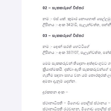
02 – සැකකරුගේ විස්තර
නම :- එස්.කේ. කුමාර නොහොත් සෙල්ලමුත
ලිපිනය :- අංක 342/ඩි, පැලැන්වත්ත, පන්නි
03 – සැකකරුගේ විස්තර
නම :- දොන් සරත් හෙට්ටිගේ
ලිපිනය :- අංක 337/07, පැලැන්වත්ත, පන්න
මෙම සැකකරුවන් තිදෙනා අත්අඩංගුවට ගැ
ක්‍රියාත්මකයි. දක්වා ඇති සැකකරුවන්ගේ
ගැනීම සඳහා සහය වන යම් තොරතුරක් ල
අමතා දැනුම් දෙන්න.
දුරකතන අංක –
ස්ථානාධිපති – මීගොඩ පොලිස් ස්ථානය –
ස්ථානාධිපති රථවාහන, මීගොඩ පොලිස් ස