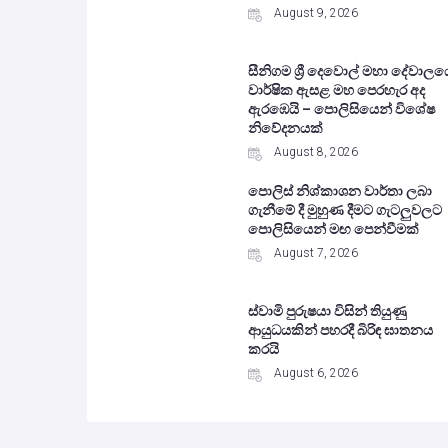
August 9, 2026
සීනිගම ශ්‍රී දෙවොල් මහා දේවාලය
වාර්ෂික ඇසළ මහ පෙරහැර අද
ඇරඹෙයි – පොලිසියෙන් විශේෂ
නිවේදනයක්
August 8, 2026
පොලිස් නිශ්කාශන වාර්තා ලබා
ගැනීමේ දී මුහුණ දීමට ගැටලුවලට
පොලිසියෙන් මඟ පෙන්වීමක්
August 7, 2026
ස්වාමි පුරුෂයා විසින් තියුණු
ආයුධයකින් පහරදී බිරිඳ ඝාතනය
කරයි
August 6, 2026