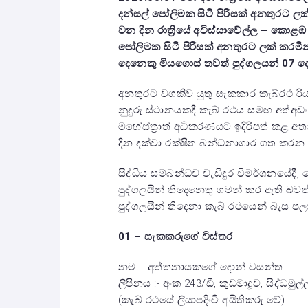
දන්සල් පෝලිමක සිටි පිරිසක් අනතුරට ලක
වන දින රාත්‍රියේ අවිස්සාවේල්ල – කොළ
පෝලිමක සිටි පිරිසක් අනතුරට ලක් කරමින
දෙනෙකු මියගොස් තවත් පුද්ගලයන් 07 ද
අනතුරට වගකිව යුතු සැකකාර කැබ්රථ රිය
නුදුරු ස්ථානයකදී කැබ් රථය සමඟ අත්අ
මහේස්ත්‍රාත් අධිකරණයට ඉදිරිපත් කළ අ
දින දක්වා රක්ෂිත බන්ධනාගාර ගත කරන ල
සිද්ධිය සම්බන්ධව වැඩිදුර විමර්ශනයේදී,
පුද්ගලයින් තිදෙනෙතු ගමන් කර ඇති බවත්
පුද්ගලයින් තිදෙනා කැබ් රථයෙන් බැස 
01 – සැකකරුගේ විස්තර
නම :- අත්තනායකගේ දොන් වසන්ත
ලිපිනය :- අංක 243/ඩී, කුඩමාදූව, සිද්ධමුල්
(කැබ් රථයේ ලියාපදිංචි අයිතිකරු වේ)