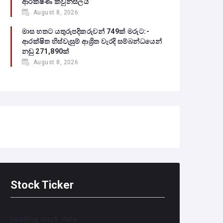
ආරක්ෂණ කවුන්සිලය
August 8, 2026
මාස හතට යතුරුපදිකරුවන් 749ක් මරුට:-
ආරක්ෂිත හිස්වැසුම් ආශ්‍රිත වැරදි සම්බන්ධයෙන්
නඩු 271,890ක්
August 8, 2026
Stock Ticker
Loading stock data...