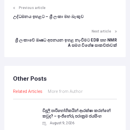
Previous article
උද්ධමනය ඉහළට – ශ්‍රී ලංකා මහ බැංකුව
Next article
ශ්‍රී ලංකාවේ ඖෂධ අපනයන ඉහළ නැංවීමට EDB සහ NMR
A සමග විශේෂ සාකච්ජාවක්
Other Posts
Related Articles
More from Author
විදුලි පාරිභෝගිකයින් ආරක්ෂා කරන්නේ
කවුද? – ඉංජිනේරු පරාක්‍රම ජයසිංහ
August 9, 2026