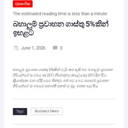
ව්‍යාපාරික
The estimated reading time is less than a minute
බහාලුම් ප්‍රවාහන ගාස්තු 5%කින්
ඉහළට
June 1, 2026
0
බහාලුම් ප්‍රවාහන ගාස්තු 5%කින් වැඩි කර ඇති බව බහාලුම් ප්‍රවාහන
හිමියන්ගේ සංගමය අද (01) නිවේදනය කළේය.අද (01) දින සිට
ක්‍රියාත්මක වන පරිදි මෙම තීන්දුව ගත් බව ද බව බහාළුම් ප්‍රවාහන
හිමියන්ගේ සංගමයේ සභාපති සනත් මංජුල මහතා පැවසීය
Business News
Tags