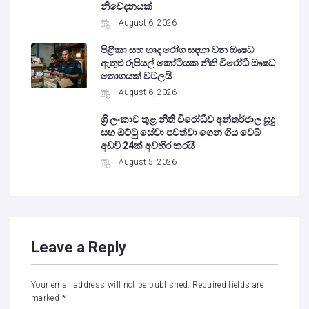
නිවේදනයක්
August 6, 2026
පිළිකා සහ හෘද රෝග සඳහා වන ඖෂධ
ඇතුළු රුපියල් කෝටියක නීති විරෝධී ඖෂධ
තොගයක් වටලයි
August 6, 2026
ශ්‍රී ලංකාව තුළ නීති විරෝධීව අන්තර්ජාල සූදු
සහ ඔට්ටු සේවා පවත්වා ගෙන ගිය වෙබ්
අඩවි 24ක් අවහිර කරයි
August 5, 2026
Leave a Reply
Your email address will not be published.
Required fields are
marked
*