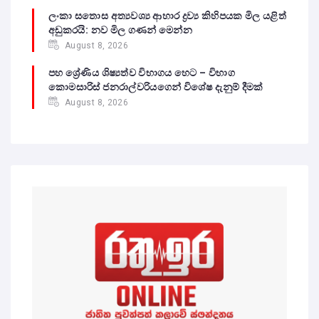
ලංකා සතොස අත්‍යවශ්‍ය ආහාර ද්‍රව්‍ය කිහිපයක මිල යළිත්
අඩුකරයි: නව මිල ගණන් මෙන්න
August 8, 2026
පහ ශ්‍රේණිය ශිෂ්‍යත්ව විභාගය හෙට – විභාග
කොමසාරිස් ජනරාල්වරියගෙන් විශේෂ දැනුම් දීමක්
August 8, 2026