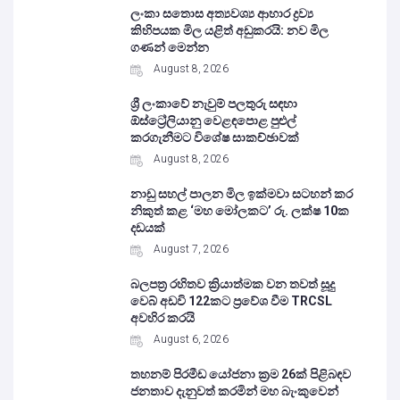
ලංකා සතොස අත්‍යවශ්‍ය ආහාර ද්‍රව්‍ය
කිහිපයක මිල යළිත් අඩුකරයි: නව මිල
ගණන් මෙන්න
August 8, 2026
ශ්‍රී ලංකාවේ නැවුම් පලතුරු සඳහා
ඕස්ට්‍රේලියානු වෙළඳපොළ පුළුල්
කරගැනීමට විශේෂ සාකච්ඡාවක්
August 8, 2026
නාඩු සහල් පාලන මිල ඉක්මවා සටහන් කර
නිකුත් කළ ‘මහ මෝලකට’ රු. ලක්ෂ 10ක
දඩයක්
August 7, 2026
බලපත්‍ර රහිතව ක්‍රියාත්මක වන තවත් සූදු
වෙබ් අඩවි 122කට ප්‍රවේශ වීම TRCSL
අවහිර කරයි
August 6, 2026
තහනම් පිරමීඩ යෝජනා ක්‍රම 26ක් පිළිබඳව
ජනතාව දැනුවත් කරමින් මහ බැංකුවෙන්