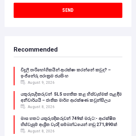
Recommended
විදුලි පාරිභෝගිකයින් ආරක්ෂා කරන්නේ කවුද? –
ඉංජිනේරු පරාක්‍රම ජයසිංහ
August 9, 2026
යතුරුපැදිකරුවන් SLS සහතික කළ හිස්වැස්මක් පැළඳීම
අනිවාර්යයි – ජාතික මාර්ග ආරක්ෂණ කවුන්සිලය
August 8, 2026
මාස හතට යතුරුපදිකරුවන් 749ක් මරුට:- ආරක්ෂිත
හිස්වැසුම් ආශ්‍රිත වැරදි සම්බන්ධයෙන් නඩු 271,890ක්
August 8, 2026