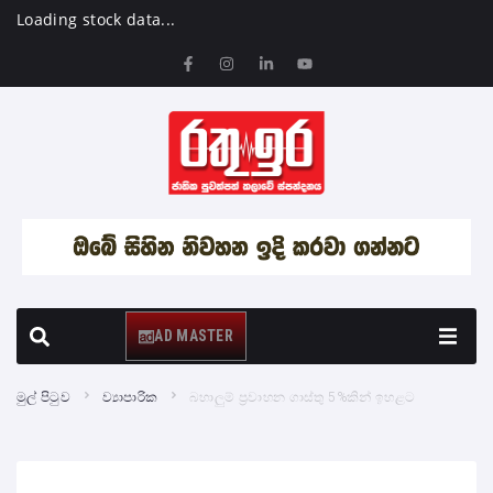
Loading stock data...
AD MASTER
මුල් පිටුව
ව්‍යාපාරික
බහාලුම් ප්‍රවාහන ගාස්තු 5%කින් ඉහළට