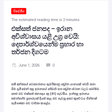
විදේශීය
The estimated reading time is 2 minutes
එක්සත් ජනපද – ඉරාන
අවිශ්වාසය යළි උග්‍ර වෙයි:
දෙපාර්ශ්වයෙන්ම ප්‍රහාර හා
තර්ජන දිගටම
June 1, 2026
0
සති අන්තයේ ටෙහෙරානය ඇමරිකානු ඩ්‍රෝන යානයක් වෙඩි තබා
බිම දැමීමෙන් පසු ඉරානයේ රේඩාර් සහ ඩ්‍රෝන ස්ථාන වලට බෝම්බ
හෙළු බව එක්සත් ජනපදය අද (01) පැවසීය. ඉන්පසු ඉරානය
තමන්ගේම ප්‍රහාරයක් දියත් කළ බව පැවසූ අතර කුවේටය ගින්නක්
පැමිණෙන බව වාර්තා කළේය.