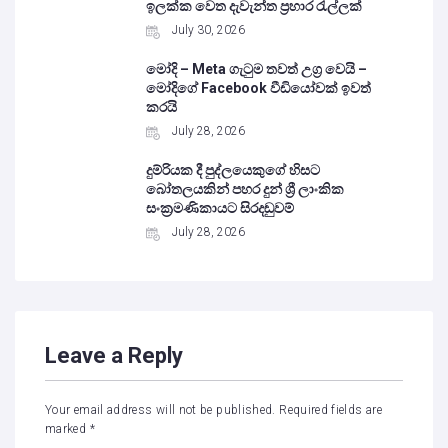
ඉලක්ක වෙත දැවැන්ත ප්‍රහාර රැල්ලක්
July 30, 2026
මෝදි – Meta ගැටුම තවත් උග්‍ර වෙයි –
මෝදිගේ Facebook වීඩියෝවක් ඉවත්
කරයි
July 28, 2026
දුම්රියක දී පුද්ලයෙකුගේ හිසට
බෝතලයකින් පහර දුන් ශ්‍රී ලාංකික
සංක්‍රමණිකායට සිරදඬුවම්
July 28, 2026
Leave a Reply
Your email address will not be published.
Required fields are
marked
*