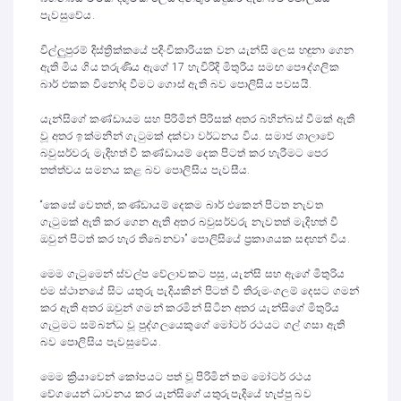
පැවසුවේය.
විල්ලුපුරම් දිස්ත්‍රික්කයේ පදිංචිකාරියක වන යැන්සි ලෙස හඳුනා ගෙන
ඇති මිය ගිය තරුණිය ඇගේ 17 හැවිරිදි මිතුරිය සමඟ පෞද්ගලික
බාර් එකක විනෝද වීමට ගොස් ඇති බව පොලිසිය පවසයි.
යැන්සිගේ කණ්ඩායම සහ පිරිමින් පිරිසක් අතර බහින්බස් වීමක් ඇති
වූ අතර ඉක්මනින් ගැටුමක් දක්වා වර්ධනය විය. සමාජ ශාලාවේ
බවුසර්වරු මැදිහත් වී කණ්ඩායම් දෙක පිටත් කර හැරීමට පෙර
තත්ත්වය සමනය කළ බව පොලිසිය පැවසීය.
“කෙසේ වෙතත්, කණ්ඩායම් දෙකම බාර් එකෙන් පිටත නැවත
ගැටුමක් ඇති කර ගෙන ඇති අතර බවුසර්වරු නැවතත් මැදිහත් වී
ඔවුන් පිටත් කර හැර තිබෙනවා” පොලිසියේ ප්‍රකාශයක සඳහන් විය.
මෙම ගැටුමෙන් ස්වල්ප වේලාවකට පසු, යැන්සි සහ ඇගේ මිතුරිය
එම ස්ථානයේ සිට යතුරු පැදියකින් පිටත් වී තිරුමංගලම් දෙසට ගමන්
කර ඇති අතර ඔවුන් ගමන් කරමින් සිටින අතර යැන්සිගේ මිතුරිය
ගැටුමට සම්බන්ධ වූ පුද්ගලයෙකුගේ මෝටර් රථයට ගල් ගසා ඇති
බව පොලිසිය පැවසුවේය.
මෙම ක්‍රියාවෙන් කෝපයට පත් වූ පිරිමින් තම මෝටර් රථය
වේගයෙන් ධාවනය කර යැන්සිගේ යතුරුපැදියේ හැප්පු බව