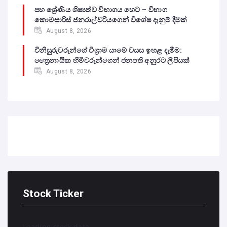
පහ ශ්‍රේණිය ශිෂ්‍යත්ව විභාගය හෙට – විභාග
කොමසාරිස් ජනරාල්වරියගෙන් විශේෂ දැනුම් දීමක්
August 8, 2026
විනිසුරුවරුන්ගේ විශ්‍රාම යාමේ වයස ඉහළ දැමීම:
ත්‍රෛනායික හිමිවරුන්ගෙන් ජනපති අනුරට ලිපියක්
August 8, 2026
Stock Ticker
Loading stock data...