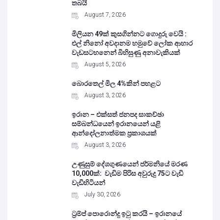
තබයි
August 7, 2026
මිලියන 49ක් කුසගින්නට ගොදුරු වෙයි :
එල් නිනෝ අවදානම හමුවේ ලෝක ආහාර
වැඩසටහනෙන් බිහිසුණු අනාවැකියක්
August 5, 2026
බොරතෙල් මිල 4%කින් පහළට
August 3, 2026
ඉරාන – එක්සත් ජනපද සාකච්ඡා
සම්බන්ධයෙන් ඉරානයෙන් යළි
ආන්දෝලනාත්මක ප්‍රකාශයක්
August 3, 2026
උණුසුම් දේශගුණයෙන් ජර්මනියේ මරණ
10,000ක්: වැඩිම පිරිස අවුරුදු 75ට වැඩි
වැඩිහිටියන්
July 30, 2026
ට්‍රම්ප් පොරොන්දු ඉටු කරයි – ඉරානයේ