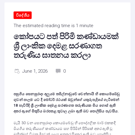
විදේශීය
The estimated reading time is 1 minute
කෝපයට පත් පිරිමි කණ්ඩායමක්
ශ්‍රී ලාංකික දෙමළ සරණාගත
තරුණිය ඝාතනය කරලා
June 1, 2026
0
පසුගිය සෙනසුරාදා අලුයම තමිල්නාඩුවේ චෙන්නායි හි කොයම්බේඩු
ගුවන් පාලම යට දී මෝටර් රථයක් ඔවුන්ගේ යතුරුපැදියේ ගැටීමෙන්
18
හැවිරිදි ශ්‍රී ලාංකික දෙමළ සරණාගත තරුණියක මිය ගොස් ඇති
අතර ඇගේ මිතුරිය බරපතළ තුවාල ලබා ඇති බව පොලිසිය පැවසීය.
මැයි 30 වන සෙනසුරාදා කොයම්බේඩු හි පෞද්ගලික බාර් එකකදී
මියගිය තරුණියගේ කණ්ඩායම සහ පිරිමින් පිරිසක් අතර ඇති වූ
බහින්බස් වීමක දිගුවක් ලෙස අනතුර සිදුකර ඇති බව පොලිසිය