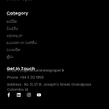
Category
දේශීය
ආර්ථික
විදේශීය
දේශපාලන
අධ්‍යාපන හා වෘත්තීය
ව්‍යාපාරික
ක්‍රීඩා
Get In Touch
Email: info@rathuiranewspaper.lk
Phone: +94 11 212 1959
Address : No 21, 1/1 St. Joseph's Street, Grandpass
Colombo 14