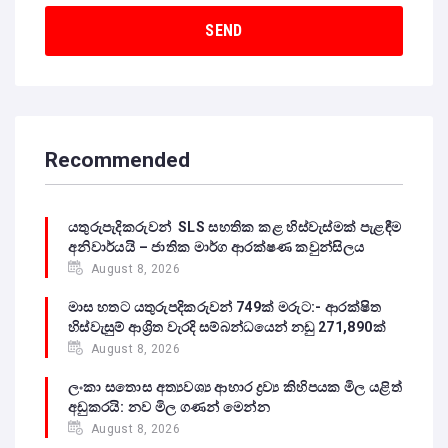
Recommended
යතුරුපැදිකරුවන් SLS සහතික කළ හිස්වැස්මක් පැළඳීම
අනිවාර්යයි – ජාතික මාර්ග ආරක්ෂණ කවුන්සිලය
August 8, 2026
මාස හතට යතුරුපදිකරුවන් 749ක් මරුට:- ආරක්ෂිත
හිස්වැසුම් ආශ්‍රිත වැරදි සම්බන්ධයෙන් නඩු 271,890ක්
August 8, 2026
ලංකා සතොස අත්‍යවශ්‍ය ආහාර ද්‍රව්‍ය කිහිපයක මිල යළිත්
අඩුකරයි: නව මිල ගණන් මෙන්න
August 8, 2026