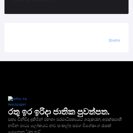
Source
රතු ඉර ඉරිදා ජාතික පුවත්පත.
සත්‍ය විනිවිද දකිමින් ජනතා පරමාධිපත්‍යයට ගරුකරන, අපක්ෂපාතී
නවීන මාධ්‍ය ලෝකයට නව සංකල්ප සමග විශේෂාංග රැසක්
ගෙනෙන "රතු ඉර"