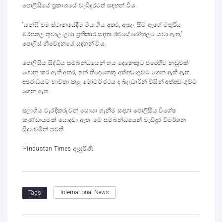
පොලිසියේ ප්‍රකාශයේ වැඩිදුරටත් සඳහන් විය.
“යන්සි එම ස්ථානයේදීම මිය ගිය අතර, අසල සිටි ඇගේ මිතුරිය
බරපතල තුවාල ලබා ප්‍රතිකාර සඳහා රජයේ රෝහලට යවා ඇත,”
පොලිස් නිවේදනයේ සඳහන් විය.
පොලිසිය සිද්ධිය සම්බන්ධයෙන් හය දෙනෙකුට එරෙහිව නඩුවක්
ගොනු කර ඇති අතර, ඉන් තිදෙනෙකු අත්අඩංගුවට ගෙන ඇති ඇත.
අපරාධයට භාවිතා කළ මෝටර් රථය ද බලධාරීන් විසින් අත්අඩංගුවට
ගෙන ඇත.
පලාගිය වැරදිකරුවන් සොයා ගැනීම සඳහා පොලිසිය විශේෂ
කණ්ඩායමක් යොදවා ඇත. මේ සම්බන්ධයෙන් වැඩිදුර විමර්ශන
සිදුවෙමින් පවතී.
Hindustan Times ඇසුරිණි
International News
Tags