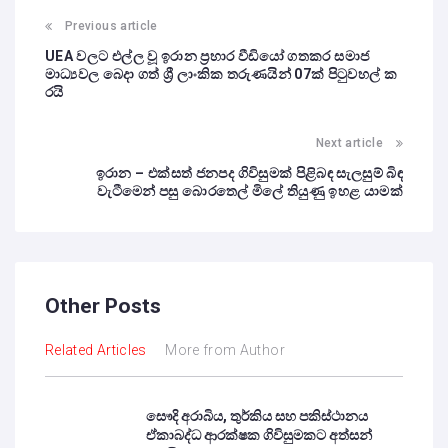
Previous article
UEA වලට එල්ල වූ ඉරාන ප්‍රහාර වීඩියෝ ගතකර සමාජ
මාධ්‍යවල බෙදා ගත් ශ්‍රී ලාංකික තරුණයින් 07ක් පිටුවහල් ක
රයි
Next article
ඉරාන – එක්සත් ජනපද ගිවිසුමක් පිළිබඳ සැලසුම් බිඳ
වැටීමෙන් පසු බොරතෙල් මිලේ තියුණු ඉහළ යාමක්
Other Posts
Related Articles
More from Author
සෞදි අරාබිය, තුර්කිය සහ පකිස්ථානය
ඒකාබද්ධ ආරක්ෂක ගිවිසුමකට අත්සන්