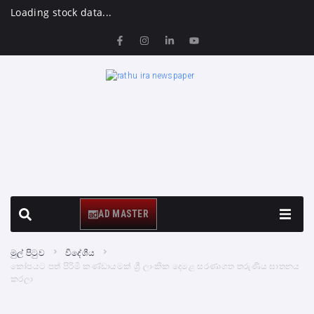
Loading stock data...
AD MASTER
මුල් පිටුව
විදේශීය
කෝපයට පත් පිරිමි කණ්ඩායමක් ශ්‍රී ලාංකික දෙමළ සරණාගත තරුණිය ඝාතනය
කරලා