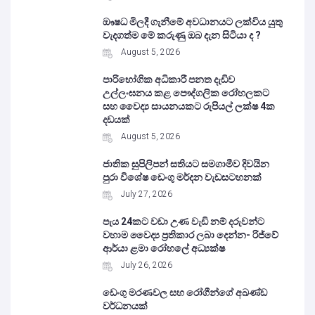
ඖෂධ මිලදී ගැනීමේ අවධානයට ලක්විය යුතු
වැදගත්ම මේ කරුණු ඔබ දැන සිටියා ද ?
August 5, 2026
පාරිභෝගික අධිකාරී පනත දැඩිව
උල්ලංඝනය කළ පෞද්ගලික රෝහලකට
සහ වෛද්‍ය සායනයකට රුපියල් ලක්ෂ 4ක
දඩයක්
August 5, 2026
ජාතික සුපිලිපන් සතියට සමගාමීව දිවයින
පුරා විශේෂ ඩෙංගු මර්දන වැඩසටහනක්
July 27, 2026
පැය 24කට වඩා උණ වැඩි නම් දරුවන්ට
වහාම වෛද්‍ය ප්‍රතිකාර ලබා දෙන්න- රිජ්වේ
ආර්යා ළමා රෝහලේ අධ්‍යක්ෂ
July 26, 2026
ඩෙංගු මරණවල සහ රෝගීන්ගේ අඛණ්ඩ
වර්ධනයක්