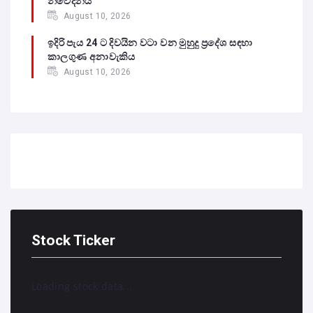
නිවේදනය
August 10, 2026
ඉදිරි පැය 24 ට දිවයින වටා වන මුහුදු ප්‍රදේශ සඳහා
කාලගුණ අනාවැකිය
August 10, 2026
Stock Ticker
Loading stock data...