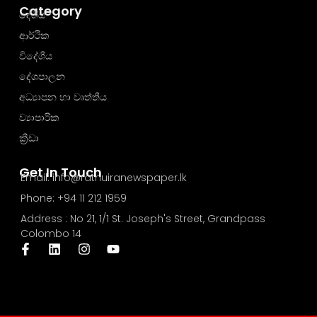
Category
දේශීය
ආර්ථික
විදේශීය
දේශපාලන
අධ්‍යාපන හා වෘත්තීය
ව්‍යාපාරික
ක්‍රීඩා
Get In Touch
Email: info@rathuiranewspaper.lk
Phone: +94 11 212 1959
Address : No 21, 1/1 St. Joseph's Street, Grandpass
Colombo 14