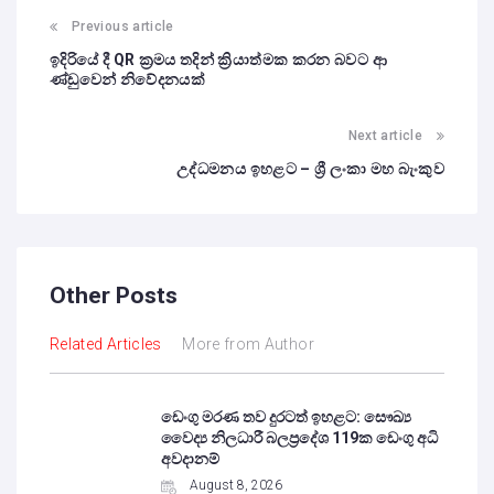
Previous article
ඉදිරියේ දී QR ක්‍රමය තදින් ක්‍රියාත්මක කරන බවට ආ
ණ්ඩුවෙන් නිවේදනයක්
Next article
උද්ධමනය ඉහළට – ශ්‍රී ලංකා මහ බැංකුව
Other Posts
Related Articles
More from Author
ඩෙංගු මරණ තව දුරටත් ඉහළට: සෞඛ්‍ය
වෛද්‍ය නිලධාරී බලප්‍රදේශ 119ක ඩෙංගු අධි
අවදානම්
August 8, 2026