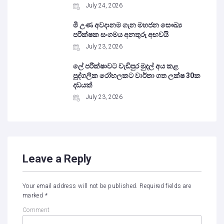
July 24, 2026
මී උණ අවදානම ගැන මහජන සෞඛ්‍ය
පරීක්ෂක සංගමය අනතුරු අඟවයි
July 23, 2026
ලේ පරීක්ෂාවට වැඩිපුර මුදල් අය කළ
පුද්ගලික රෝහලකට වාර්තා ගත ලක්ෂ 30ක
දඩයක්
July 23, 2026
Leave a Reply
Your email address will not be published.
Required fields are
marked
*
Comment