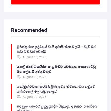
Recommended
ට්‍රම්ප් ඉරාන යුද්ධයේ වාසි අවාසි කිරා බලයි – වැඩි බර
තමාට බවත් පවසයි
August 10, 2026
පොලිස්පතිට තර්ජන කළ බවට චෝදනා: පොහොට්ටු
මහ ලේකම් අත්අඩංගුව
August 10, 2026
හෝමුස් විවෘත කිරීම පිළිබඳ අවිනිශ්චිතභාවය හමුවේ
බොරතෙල් මිල යළි ඉහළට
August 10, 2026
තද සුළං සහ රළු මුහුදු ප්‍රදේශ පිළිබඳව අනතුරු ඇඟවීමේ