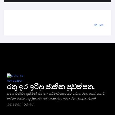
Source
රතු ඉර ඉරිදා ජාතික පුවත්පත.
සත්‍ය විනිවිද දකිමින් ජනතා පරමාධිපත්‍යයට ගරුකරන, අපක්ෂපාතී
නවීන මාධ්‍ය ලෝකයට නව සංකල්ප සමග විශේෂාංග රැසක්
ගෙනෙන "රතු ඉර"