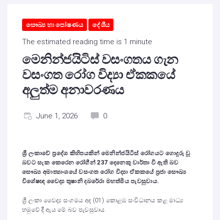
සෞඛ්‍ය හා පෝෂණය
දේශීය
The estimated reading time is 1 minute
මෙනින්ජයිටිස් වසංගතය ගැන
වසංගත රෝග විද්‍යා ඒකකයේ
අලුත්ම අනාවරණය
June 1, 2026
0
ශ්‍රී ලංකාවේ ප්‍රදේශ කිහිපයකින් මෙනින්ජයිටිස් රෝගයට ගොදුරු වූ
බවට සැක කෙරෙන රෝගීන් 237 දෙනෙකු වාර්තා වී ඇති බව
සෞඛ්‍ය අමාත්‍යාංශයේ වසංගත රෝග විද්‍යා ඒකකයේ ප්‍රජා සෞඛ්‍ය
විශේෂඥ වෛද්‍ය තුෂානි දබරේරා මහත්මිය පැවසුවාය.
ශ්‍රී ලංකා වෛද්‍ය සංගමය අද (01) කොළඹ සංවිධානය කළ මාධ්‍ය
හමුවේ දී ඇය මේ බව පැවසුවාය.