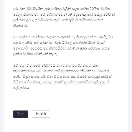
මේ වන විට දිවයින පුරා රෝහල්වලින් සැක සහිත 237ක් වාර්තා
වෙලා තිබෙනවා. මේ රෝගීන්ගෙන් 59 දෙනෙකු හැර සෙසු රෝගීන්
ප්‍රතිකාර ලබා, සුවවීමෙන් පසුව රෝහල්වලින් පිටත්ව ගොස්
තිබෙනවා.
මේ රෝගය පවතින්නේ දවසක් තුනක් වැනි කාලයක් පමණයි, ඊට
පසුව ඉබේම සුව වෙනවා. බැක්ටීරියල් මෙනින්ජයිටිස් වගේ
නොවෙයි වෛරස් මෙනින්ජයිටිස් රෝගීන් අතර බරපතළ රෝග
ලක්ෂ වාර්තා වෙන්නේ නැහැ.
මේ වන විට මෙනින්ජයිටිස් වසංගතය විමර්ශනයට සහ
කළමනාකරණයට වෙනම කටිමු පත්කරලා තිබෙනවා. වසංගත
රෝග විද්‍යා අංශය මේ වන විට අවශ්‍ය පසු විපරම් කටයුතු කරමින්
සිටිනවා“විශේෂඥ වෛද්‍ය තුෂානි දබරේරා මහත්මිය වැඩි දුරටත්
පැවසුවාය.
Health
Tags