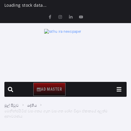
Loading stock data...
AD MASTER
මුල් පිටුව
දේශීය
මෙනින්ජයිටිස් වසංගතය ගැන වසංගත රෝග විද්‍යා ඒකකයේ අලුත්ම
අනාවරණය