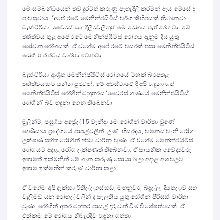
මේ සම්බන්ධයෙන් තව දුරටත් කරුණු පැහැදිලි කරමින් ඇය මෙසේ ද
පැවසුවාය. “අපේ රටේ මෙනින්ජයිටිස් වර්ග කිහිපයක් තිබෙනවා.
බැක්ටීරියා, වෛරස් සහ දිලීරවලිනුත් මේ රෝගය පැතිරෙනවා. මේ
තත්ත්වය තුළ අපේ රටේ මෙනින්ජයිටිස් රෝගය දැනුම් දිය යුතු
බෝවන රෝගයක්. ඒ වගේම අපේ රටේ වසරක් පසා මෙනින්ජයිටිස්
රෝගී තත්ත්වය වාර්තා වෙනවා.
බැක්ටීරියා ආශ්‍රිත මෙනින්ජයිටිස් රෝගයේ ටිකක් බරපතළ
තත්ත්වයකට යන්න පුළුවන්. මේ අවස්ථාවේ දී අපි හඳුනා ගත්
මෙනින්ජයිටිස් රෝගීන් බහුතරය ‘වෛරස් ගණයේ මෙනින්ජයිටිස්
රෝගීන්’ බව හඳුනා ගෙන තිබෙනවා
මුලින්ම, පසුගිය අප්‍රේල් 15 වැනිදා මේ රෝගීන් වාර්තා වුණේ
දෙණියාය ප්‍රදේශයේ පාසල්වලින්. උණ, හිසරදය, වමනය වැනි රෝග
ලක්ෂණ සහිත රෝගීන් අපිට වාර්තා වුණා. ඒ වගේම මෙනින්ජයිටිස්
රෝගයට අදාළ රෝග ලක්ෂණත් තිබෙනවා. ඒ සායනික වෛද්‍යවරු
ඉතාමත් ඉක්මනින් මේ ගැන කරුණු සොයා බලා අදාළ අංශවලට
ඉතාම ඉක්මනින් කරුණු වාර්තා කළා.
ඒ වගේම අපි දැක්කා රිකිල්ලගස්කඩ, මහනුවර, බදුල්ල, දියතලාව සහ
වැලිමඩ යන රෝහල් වලින් ද සැලකිය යුතු රෝගීන් පිරිසක් වාර්තා
වුණා. රෝගීන් අතර බහුතර පාසල් දරුවන් වීම විශේෂත්වයක්. ඒ
එක්කම මේ රෝගය නිවැරදිව හඳුනා ගත්තා.