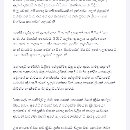
අදහස් දක්වමින් කමිඳු පවසා සිටියේ, “කණ්ඩායමක් විදියට
බැලුවොත්, අපි හොඳ මානසිකත්වයකින් ඉන්නවා. අලුත් මුහුණුත්
එක්ක මේ සංචාරය හොඳට කරගෙන යන්න පුළුවන් කියලා මම
විශ්වාස කරනවා” යනුවෙනි.
මෙහිදී වැඩිදුරටත් අදහස් දකවමින් කමිදු සඳහන් කර සිටියේ “මේ
සංචාරය විතරක් නෙවෙයි, 2027 ලෝක කුසලානය දක්වා යන
ගමනක්. ඒ සඳහා සෑම ක්‍රීඩකයෙක්ම උපරිම කැපවීමෙන්
කණ්ඩායමට දායක වෙන්න ඕන. පියවරෙන් පියවර අපේ ඉලක්කයට
යාම තමයි අපේ සැලැස්ම” යනුවෙනි.
කොදෙව් තණතීරු පිළිබඳ අත්දැකීම්ද ඔහු සතුව ඇත. කමිඳු සඳහන්
කරන ආකාරයට ඔහු අවස්ථා ද්විතවයකදී බටහිර ඉන්දීය කොදෙව්
දේශයේ සංචාරය කර ඇත්තේය. එම අත්දැකීම් සමග කණ්ඩායමේ
ජ්‍යෙෂ්ඨ ක්‍රීඩකයින්ගේ දැනුම එක්කරමින් හොඳ තරගාවලියක් අවසන්
කිරීමට හැකිවේ යැයි ඔහු විශ්වාස කරයි.
“කොදෙව් තණතීරුවල මම එක පාරක් දෙපාරක් වගේ ක්‍රීඩා කරලා
තියෙනවා. අපේ ටීම් එකේ තවත් අත්දැකීම් තියෙන ක්‍රීඩකයෝ
ඉන්නවා. ඒ අත්දැකීම් එක්ක හොඳ තරගාවලියක් කරලා සංචාරය
අවසන් කරන්න තමයි අපේ බලාපොරොත්තුව” යි කමිදු පවසයි
උප නායකත්වය තම ක්‍රීඩා දක්ෂතාවයට බලපෑමක් නොවන බවද