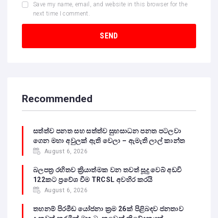
Save my name, email, and website in this browser for the
next time I comment.
Recommended
සත්ත්ව පනත සහ සත්ත්ව සුභසාධන පනත පටලවා
ගෙන මහා අවුලක් ඇති වෙලා – ඇමැති ලාල් කාන්ත
August 6, 2026
බලපත්‍ර රහිතව ක්‍රියාත්මක වන තවත් සූදු වෙබ් අඩවි
122කට ප්‍රවේශ වීම TRCSL අවහිර කරයි
August 6, 2026
තහනම් පිරමීඩ යෝජනා ක්‍රම 26ක් පිළිබඳව ජනතාව