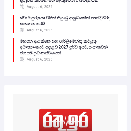
දැනුවත් කරමින් මහ බැංකුවෙන් නිවේදනයක්
August 6, 2026
ස්වාමි පුරුෂයා විසින් තියුණු ආයුධයකින් පහරදී බිරිඳ
ඝාතනය කරයි
August 6, 2026
මහජන ආරක්ෂක සහ පාර්ලිමේන්තු කටයුතු
අමාත්‍යාංශයට අදාළව 2027 පූර්ව අයවැය සාකච්ඡා
ජනපති ප්‍රධානත්වයෙන්
August 6, 2026