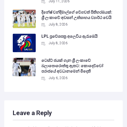
July 11, 2026
දිනේෂ් චන්දිමාල්ගේ වේගවත් පිතිහරඹයක්:
ශ්‍රී ලංකාවේ අවසන් උත්සාහය ව්‍යාර්ථ වෙයි
July 8, 2026
LPL ප්‍රවේශපත්‍ර අලෙවිය ඇරැඹෙයි
July 8, 2026
ටෙස්ට් ජයක් ගැන ශ්‍රී ලංකාවේ
බලාපොරොත්තු ඈතට: කොදෙව්වෝ
පරාජයේ අවධානමෙන් මිදෙති
July 6, 2026
Leave a Reply