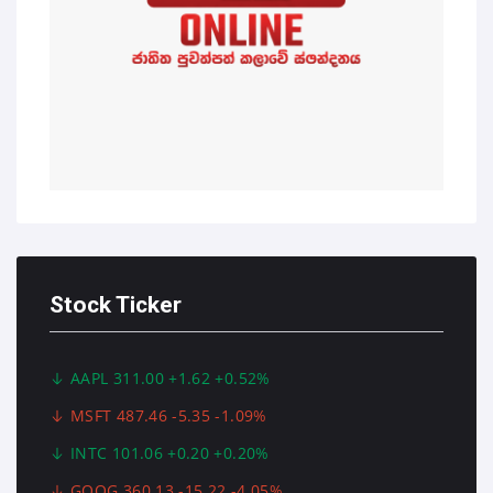
Stock Ticker
AAPL 311.00 +1.62 +0.52%
MSFT 487.46 -5.35 -1.09%
INTC 101.06 +0.20 +0.20%
GOOG 360.13 -15.22 -4.05%