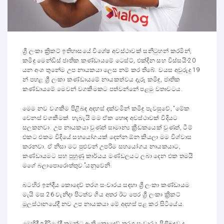
ශ්‍රී ලංකා ක්‍රිකට් ඉතිහාසයේ විශේෂ අවස්ථාවක් සනිටුහන් කරමින්,
කමිඳු මෙන්ඩිස් ජාතික කණ්ඩායමේ ටෙස්ට්, එක්දින සහ විස්සයි-20
යන අංශ තුනේම උප නායකයා ලෙස නම් කර තිබේ. වයස අවුරුදු 19
න් පහළ ශ්‍රී ලංකා කණ්ඩායමේ නායකත්වය දැරූ කමිඳු, ජාතික
කණ්ඩායමේ මෙවන් වගකීමකට පත්වන්නේ පළමු වතාවටය.
මෙම නව වගකීම පිළිබඳ අදහස් දක්වමින් කමිඳු පැවසුවේ, “මේක
වෙනස් වගකීමක්. හැබැයි මම ඒක හොඳ අවස්ථාවක් විදියට
සලකනවා. උප නායකයා වුණත් සාමාන්‍ය ක්‍රීඩකයෙක් වුණත්, ටීම්
එකට එකම විදියේ සහයෝගයක් දෙන්න ඕන කියලා මම විශ්වාස
කරනවා. ඒ නිසා මට පුළුවන් උපරිම සහයෝගය නායකයාට,
කණ්ඩායමට සහ පුහුණු කාර්යය මණ්ඩලයට ලබා දෙන එක තමයි
මගේ බලාපොරොත්තුව.”යනුවෙනි.
බටහිර ඉන්දීය කොදෙව් තරග සංචාරය සඳහා ශ්‍රී ලංකා කණ්ඩායම
මැයි මස 26 වැනිදා පිටත්ව ගිය අතර ඊට පෙර ශ්‍රී ලංකා ක්‍රිකට්
මූලස්ථානයේදී නව උප නායකයා මේ අදහස් පළ කර සිටියේය.
මෙහිදී ඉදිරියේදී තමන්ට ඇති කොදෙව් තරග සංචාරය පිලිබඳව ද