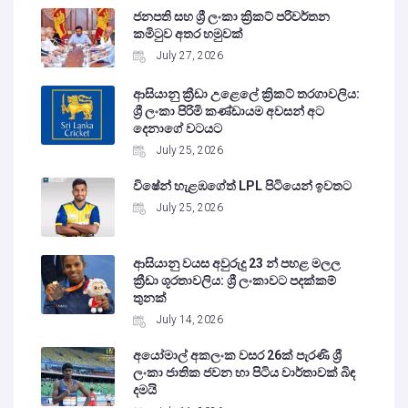
ජනපති සහ ශ්‍රී ලංකා ක්‍රිකට් පරිවර්තන
කමිටුව අතර හමුවක්
July 27, 2026
ආසියානු ක්‍රීඩා උළෙලේ ක්‍රිකට් තරගාවලිය:
ශ්‍රී ලංකා පිරිමි කණ්ඩායම අවසන් අට
දෙනාගේ වටයට
July 25, 2026
විෂේන් හැළඹගේත් LPL පිටියෙන් ඉවතට
July 25, 2026
ආසියානු වයස අවුරුදු 23 න් පහළ මලල
ක්‍රීඩා ශූරතාවලිය: ශ්‍රී ලංකාවට පදක්කම්
තුනක්
July 14, 2026
අයෝමාල් අකලංක වසර 26ක් පැරණි ශ්‍රී
ලංකා ජාතික ජවන හා පිටිය වාර්තාවක් බිඳ
දමයි