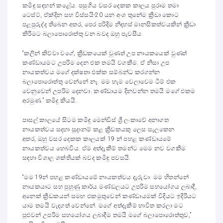
කමිඳු සඳහන් කළේය. පසුගිය වසර දෙකක කාලය පුරාම තමා
ටෙස්ට්, ඒක්දින සහ විස්සයි-20 යන අංශ තුනේම ක්‍රීඩා කොට
පළපුරුද්ද තිබෙන අතර, පෙර පරිදිම නිදහස් මානසිකත්වයකින් ක්‍රීඩා
කිරීමට බලාපොරොත්තු වන බවද ඔහු පැවසීය.
“කලින් කිව්වා වගේ, ක්‍රීඩකයෙක් වුණත් උප නායකයෙක් වුණත්
කණ්ඩායමට උපරිම දෙන එක තමයි වගකීම. ඒ නිසා උප
නායකත්වය මගේ දක්ෂතා එක්ක සම්බන්ධ කරගන්න
බලාපොරොත්තු වෙන්නේ නෑ. මම හැම වෙලාවෙම ටීම් එක
වෙනුවෙන් උපරිම දෙනවා. කණ්ඩායම දිනවන්න තමයි මගේ එකම
අරමුණ.” කමිදු කියයි.
පාසල් කාලයේ සිටම කමිඳු මෙන්ඩිස් ශ්‍රී ලංකාවේ අනාගත
නායකත්වය සදහා සූදානම් කළ ක්‍රීඩකයකු ලෙස සැලකෙන
අතර, ඔහු වසර දෙකක කාලයක් 19 න් පහළ කණ්ඩායමේ
නායකත්වය හෙබවීය. ඒම අත්දැකීම් තමන්ට මෙම නව වගකීම
සඳහා විශාල ශක්තියක් බවද කමිඳු පවසයි.
“මම 19න් පහළ කණ්ඩායමේ නායකත්වය දැරුවා. මම හිතන්නේ
නායකයාට සහ පුහුණු කාර්ය මණ්ඩලයට උපරිම සහයෝගය ලබාදී,
අනෙක් ක්‍රීඩකයන් සමඟ එකමුතුවෙන් කණ්ඩායමක් විදියට ඉදිරියට
යාම තමයි වැදගත් වෙන්නේ. මගේ අත්දැකීම් භාවිත කරලා මට
පුළුවන් උපරිම සහයෝගය ලබාදීම තමයි මගේ බලාපොරොත්තුව,”