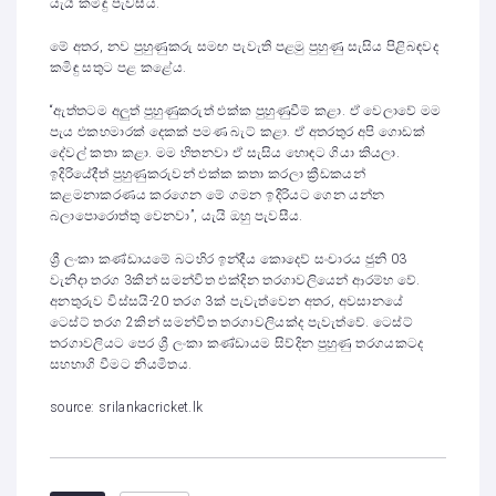
යැයි කමිඳු පැවසීය.
මේ අතර, නව පුහුණුකරු සමඟ පැවැති පළමු පුහුණු සැසිය පිළිබඳවද
කමිඳු සතුට පළ කළේය.
“ඇත්තටම අලුත් පුහුණුකරුත් එක්ක පුහුණුවීම් කළා. ඒ වෙලාවේ මම
පැය එකහමාරක් දෙකක් පමණ බැට් කළා. ඒ අතරතුර අපි ගොඩක්
දේවල් කතා කළා. මම හිතනවා ඒ සැසිය හොඳට ගියා කියලා.
ඉදිරියේදීත් පුහුණුකරුවන් එක්ක කතා කරලා ක්‍රීඩකයන්
කළමනාකරණය කරගෙන මේ ගමන ඉදිරියට ගෙන යන්න
බලාපොරොත්තු වෙනවා”, යැයි ඔහු පැවසීය.
ශ්‍රී ලංකා කණ්ඩායමේ බටහිර ඉන්දීය කොදෙව් සංචාරය ජුනි 03
වැනිදා තරග 3කින් සමන්විත එක්දින තරගාවලියෙන් ආරම්භ වේ.
අනතුරුව විස්සයි-20 තරග 3ක් පැවැත්වෙන අතර, අවසානයේ
ටෙස්ට් තරග 2කින් සමන්විත තරගාවලියක්ද පැවැත්වේ. ටෙස්ට්
තරගාවලියට පෙර ශ්‍රී ලංකා කණ්ඩායම සිව්දින පුහුණු තරගයකටද
සහභාගි වීමට නියමිතය.
source: srilankacricket.lk