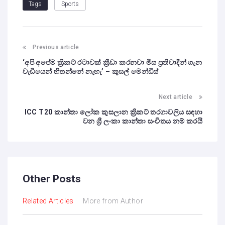
Sports
Tags
Previous article
‘අපි අපේම ක්‍රිකට් රටාවක් ක්‍රීඩා කරනවා මිස ප්‍රතිවාදීන් ගැන
වැඩියෙන් හිතන්නේ නැහැ’ – කුසල් මෙන්ඩිස්
Next article
ICC T20 කාන්තා ලෝක කුසලාන ක්‍රිකට් තරගාවලිය සඳහා
වන ශ්‍රී ලංකා කාන්තා සංචිතය නම් කරයි
Other Posts
Related Articles
More from Author