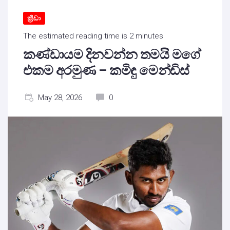
ක්‍රීඩා
The estimated reading time is 2 minutes
කණ්ඩායම දිනවන්න තමයි මගේ
එකම අරමුණ – කමිඳු මෙන්ඩිස්
May 28, 2026
0