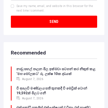
Save my name, email, and website in this browser for the
next time I comment.
Recommended
නාඩු සහල් පාලන මිල ඉක්මවා සටහන් කර නිකුත් කළ
‘මහ මෝලකට’ රු. ලක්ෂ 10ක දඩයක්
August 7, 2026
වී අලෙවි මණ්ඩලය සති තුනකදී වී මෙට්‍රික් ටොන්
19,592ක් මිලට ගනී
August 7, 2026
එක්කෝටි හතලිස් එක්ලක්ෂයක් වටිනා රන් භාණ්ඩ