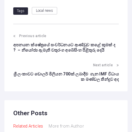
Local news
Tags
Previous article
අපනයන ක්ෂේත්‍රයේ සංවර්ධනයට ආණ්ඩුව කළේ කුමක් ද
? – නියෝජ්‍ය ඇමැති චතුරංග අබේසිංහ පිළිතුරු දෙයි
Next article
ශ්‍රී ලංකාවට ඩොලර් මිලියන 700ක් ලබාදීම ගැන IMF විධාය
ක මණ්ඩල තීන්දුව අද
Other Posts
Related Articles
More from Author