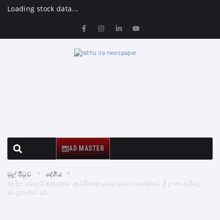
Loading stock data...
AD MASTER
මුල් පිටුව
දේශීය
අද දින ඩොලර් අනුපාතය: ඇමරිකානු ඩොලරයට සාපේක්ෂව ශ්‍රී ලංකා රුපියල
අවප්‍රමාණය වේ