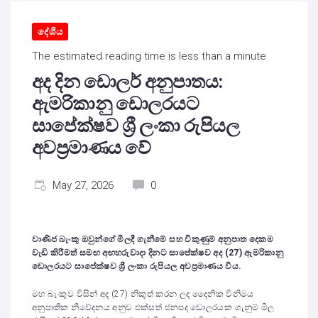
දේශීය
The estimated reading time is less than a minute
අද දින ඩොලර් අනුපාතය:
ඇමරිකානු ඩොලරයට
සාපේක්ෂව ශ්‍රී ලංකා රුපියල
අවප්‍රමාණය වේ
May 27, 2026
0
වාණිජ බැංකු ඔවුන්ගේ මිලදී ගැනීමේ සහ විකුණුම් අනුපාත දෙකම
වැඩි කිරීමත් සමඟ අඟහරුවාදා දිනට සාපේක්ෂව අද (
27)
ඇමරිකානු
ඩොලරයට සාපේක්ෂව ශ්‍රී ලංකා රුපියල අවප්‍රමාණය විය.
මහ බැංකුව විසින් අද (27) නිකුත් කරන ලද දෛනික විනිමය
අනුපාතික නිවේදනය අනුව එක්සත් ජනපද ඩොලරයක ගැනුම් මිල