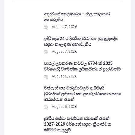
අද දවසේ කාලගුණය – නිල කාලගුණ
අනාවැකිය
August 7, 2026
ඉදිරි පැය 24 ට දිවයින වටා වන මුහුදු ප්‍රදේශ
සඳහා කාලගුණ අනාවැකිය
August 7, 2026
පාසල් උපකරණ කට්ටල 6734 ක් 2025
වර්ෂයේදී විගමනික ශ්‍රමිකයින්ගේ දූ දරුවන්ට
August 6, 2026
මත්පැන් සහ මත්ද්‍රව්‍යවලට ඇබ්බැහි
වූවන්ගේ ප්‍රතිකාර සහ පුනරුත්ථාපනය සඳහා
මධ්‍යස්ථාන රැසක්
August 6, 2026
දුම්රිය සේවා සංවර්ධන ව්‍යාපෘති රැසක්
2027-2029 වර්ෂයන් සඳහා ක්‍රියාත්මක
කිරීමට සැලසුම්