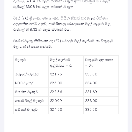
රුපියල් 320.40ක් ලෙස සටහන් වී ඇති අතර විකුණුම් මිල ලෙස
රුපියල් 330.81ක් ලෙස සටහන් වී ඇත.
ඊයේ (26) ශ්‍රී ලංකා මහ බැංකුව විසින් නිකුත් කරන ලද විනිමය
අනුපාතිකයන්ට අනුව, අමෙරිකානු ඩොලරයක මිලදී ගැණුම් මිල
රුපියල් 318.32 ක් ලෙස සටහන් විය.
වාණිජ බැංකු කිහිපයක අද (27) ඩොලර් මිලදී ගැනීමේ හා විකුණුම්
මිල ගණන් පහත දැක්වේ.
බැංකුව
මිලදී ගැනීමේ
විකුණුම් අනුපාතය
අනුපාතය – රු.
– රු.
සෙලාන් බැංකුව
321.75
335.50
NDB බැංකුව
325.00
334.00
මහජන බැංකුව
322.56
331.69
කොමර්ෂල් බැංකුව
320.99
333.00
සම්පත් බැංකුව
324.50
335.50