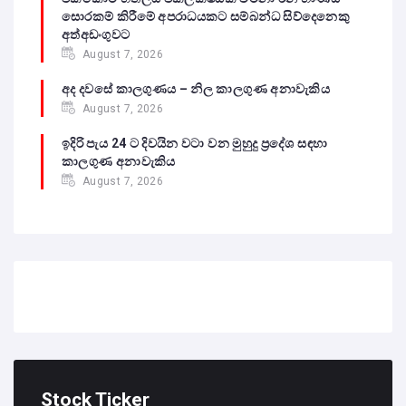
සොරකම් කිරීමේ අපරාධයකට සම්බන්ධ සිව්දෙනෙකු
අත්අඩංගුවට
August 7, 2026
අද දවසේ කාලගුණය – නිල කාලගුණ අනාවැකිය
August 7, 2026
ඉදිරි පැය 24 ට දිවයින වටා වන මුහුදු ප්‍රදේශ සඳහා
කාලගුණ අනාවැකිය
August 7, 2026
Stock Ticker