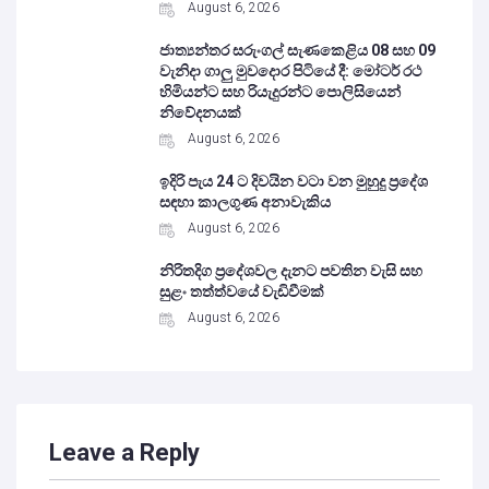
August 6, 2026
ජාත්‍යන්තර සරුංගල් සැණකෙළිය 08 සහ 09
වැනිදා ගාලු මුවදොර පිටියේ දී: මෝටර් රථ
හිමියන්ට සහ රියැදුරන්ට පොලිසියෙන්
නිවේදනයක්
August 6, 2026
ඉදිරි පැය 24 ට දිවයින වටා වන මුහුදු ප්‍රදේශ
සඳහා කාලගුණ අනාවැකිය
August 6, 2026
නිරිතදිග ප්‍රදේශවල දැනට පවතින වැසි සහ
සුළං තත්ත්වයේ වැඩිවීමක්
August 6, 2026
Leave a Reply