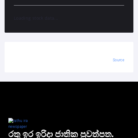
Loading stock data...
Source
රතු ඉර ඉරිදා ජාතික පුවත්පත.