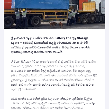
ශ්‍රී ලංකාවේ පළමු වාණිජ මට්ටමේ Battery Energy Storage
System (BESS) ව්‍යාපෘතියේ පළමු මෙගාවොට් 20 ක බැටරි
පද්ධතිය ශ්‍රී ලංකාවට රැගෙනවිත් තිබෙන බව ප්‍රවාහන නියෝජ්‍ය
අමාත්‍ය ප්‍රසන්න ගුණසේන මහතා පවසයි.
රුපියල් බිලියන 40 ක ආයෝජනයකින් ක්‍රියාත්මක වන මෙම ජාතික
ව්‍යාපෘතිය, පුනර්ජනනීය බලශක්තිය මත පදනම් වූ ස්ථාවර,
කාර්යක්ෂම සහ නවීන විදුලි පද්ධතියක් ගොඩනැගීම සඳහා ගනු
ලබන විප්ලවීය පියවරකි. පළමු අදියර යටතේ දිවයින පුරා ප්‍රධාන ග්‍රිඩ්
උපපොළවල් ආශ්‍රිතව බැටරි ගබඩා පද්ධති ස්ථාපිත කිරීමට නියමිත
අතර, නව ගාල්ල සහ මාතර උපපොළවල් පළමු සම්බන්ධක ස්ථාන
ලෙස ක්‍රියාත්මක වේ.
මෙම තාක්ෂණය මගින් සූර්ය බලයෙන් නිපදවන අතිරික්ත විදුලිය
ගබඩා කර රාත්‍රී උච්ච ඉල්ලුම් කාලයේදී භාවිතයට ගැනීමට, පොසිල
ඉන්ධන භාවිතය අවම කිරීමට සහ ජාතික විදුලි පද්ධතියේ