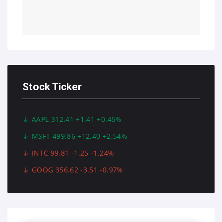
Stock Ticker
AAPL 312.41 +1.41 +0.45%
MSFT 499.86 +12.40 +2.54%
INTC 99.81 -1.25 -1.24%
GOOG 356.62 -3.51 -0.97%