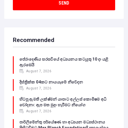
Recommended
පේරාදෙණිය සරසවියේ අධ්‍යයනය කටයුතු 10 දා යළි
ඇරඹෙයි
August 7, 2026
දිස්ත්‍රික්ක 04කට නායයෑමේ නිවේදන
August 7, 2026
හිටපු ඇමති ලක්ෂ්මන් යාපාට අල්ලස් කොමිෂම අධි
චෝදනා: ඇප මත මුදා හැරීමට නියෝග
August 7, 2026
පාර්ලිමේන්තු පර්යේෂණ හා අධ්‍යයන මධ්‍යස්ථානය
පිහිටුවීමට Max Planck Foundationහි සහයෝගය