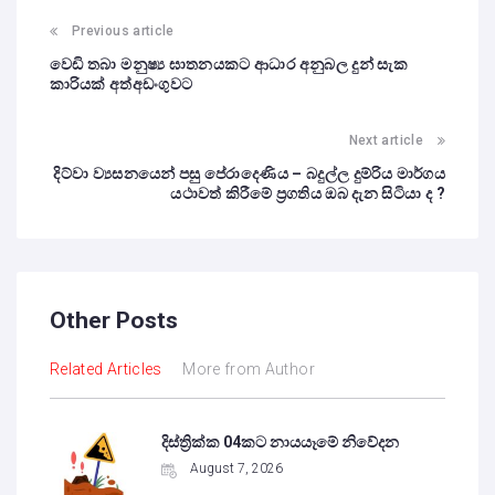
Previous article
වෙඩි තබා මනුෂ්‍ය ඝාතනයකට ආධාර අනුබල දුන් සැක
කාරියක් අත්අඩංගුවට
Next article
දිට්වා ව්‍යසනයෙන් පසු පේරාදෙණිය – බදුල්ල දුම්රිය මාර්ගය
යථාවත් කිරීමේ ප්‍රගතිය ඔබ දැන සිටියා ද ?
Other Posts
Related Articles
More from Author
දිස්ත්‍රික්ක 04කට නායයෑමේ නිවේදන
August 7, 2026