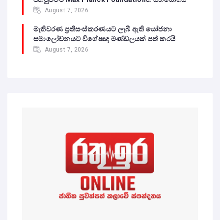
August 7, 2026
මැතිවරණ ප්‍රතිසංස්කරණයට ලැබී ඇති යෝජනා
සමාලෝචනයට විශේෂඥ මණ්ඩලයක් පත් කරයි
August 7, 2026