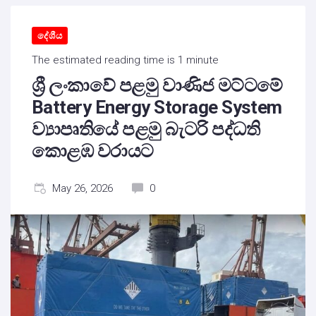
දේශීය
The estimated reading time is 1 minute
ශ්‍රී ලංකාවේ පළමු වාණිජ මට්ටමේ
Battery Energy Storage System
ව්‍යාපෘතියේ පළමු බැටරි පද්ධති
කොළඹ වරායට
May 26, 2026
0