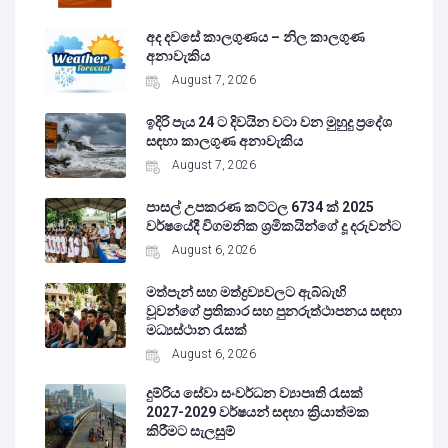
අද දවසේ කාලගුණය – නිල කාලගුණ
අනාවැකිය
August 7, 2026
ඉදිරි පැය 24 ට දිවයින වටා වන මුහුදු ප්‍රදේශ
සඳහා කාලගුණ අනාවැකිය
August 7, 2026
පාසල් උපකරණ කට්ටල 6734 ක් 2025
වර්ෂයේදී විගමනික ශ්‍රමිකයින්ගේ දූ දරුවන්ට
August 6, 2026
මත්පැන් සහ මත්ද්‍රව්‍යවලට ඇබ්බැහි
වූවන්ගේ ප්‍රතිකාර සහ පුනරුත්ථාපනය සඳහා
මධ්‍යස්ථාන රැසක්
August 6, 2026
දුම්රිය සේවා සංවර්ධන ව්‍යාපෘති රැසක්
2027-2029 වර්ෂයන් සඳහා ක්‍රියාත්මක
කිරීමට සැලසුම්