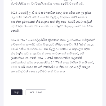
ස්ථාවරත්වය හා විශ්වසනීයතාවය ඉහළ නැංවීමට හැකි වේ.
2025 වසරේදී ලං.වි.ම.ට සම්බන්ධිත වහල මත සවිකරන ලද සූර්ය
බලශක්ති පද්ධති මගින්, සමස්ත විදුලි උත්පාදනයෙන් 9.4%කට
ආසන්න ප්‍රමාණයක් නිෂ්පාදනය කර තිබූ අතර, බැටරි ගබඩා පද්ධති
හඳුන්වාදීමත් සමඟ එම දායකත්වය තවදුරටත් ඉහළ යාමට අපේක්ෂා
කෙරේ.
එසේම, 2025 වසරේදී ආර්ථික ක්‍රියාකාරකම්වල වර්ධනය හේතුවෙන්
පාරිභෝගික කාණ්ඩ වෙත සිදුකළ විදුලිබල අලෙවිය 5.8%කින් ඉහළ
ගොස් ඇති බව වාර්තා වේ. එම විදුලි අවශ්‍යතාවය සපුරාලීම සඳහා
ජල විදුලිය ප්‍රධාන ප්‍රභවයක් ලෙස භාවිතා කර ඇති අතර, එහි
දායකත්වය 35.5%කි. තවද, 2025දී පුනර්ජනනීය බලශක්ති
ප්‍රභවයන්ගේ සමස්ත දායකත්වය 24.7%ක් ලෙස වාර්තා වී ඇති අතර,
මෙම බැටරි ගබඩා පද්ධති හඳුන්වාදීම මඟින් එම අගය ඉදිරි කාලය
තුළ තවදුරටත් ඉහළ නැංවීමට හැකි වනු ඇත.
Local news
Tags