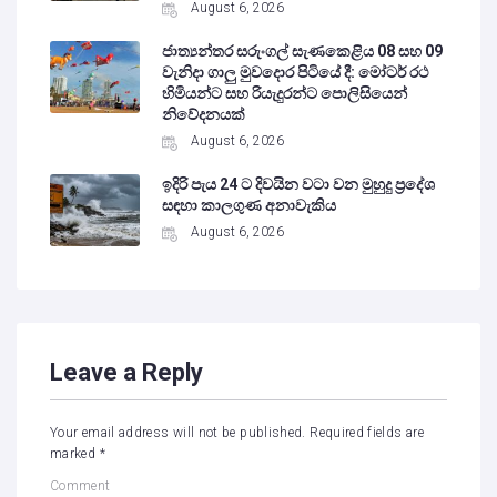
August 6, 2026
ජාත්‍යන්තර සරුංගල් සැණකෙළිය 08 සහ 09
වැනිදා ගාලු මුවදොර පිටියේ දී: මෝටර් රථ
හිමියන්ට සහ රියැදුරන්ට පොලිසියෙන්
නිවේදනයක්
August 6, 2026
ඉදිරි පැය 24 ට දිවයින වටා වන මුහුදු ප්‍රදේශ
සඳහා කාලගුණ අනාවැකිය
August 6, 2026
Leave a Reply
Your email address will not be published.
Required fields are
marked
*
Comment