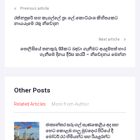
Previous article
රත්නපුරේ සහ කෑගල්ලේ ප්‍රා.ලේ.කොට්ඨාශ කිහිපයකට
නායයෑමේ රතු නිවේදන
Next article
පොලිසියේ තනතුරු 03කට බඳවා ගැනීමට අයදුම්පත් භාර
ගැනීමේ දිනය දීර්ඝ කරයි – නිවේදනය මෙන්න
Other Posts
Related Articles
More from Author
ජාත්‍යන්තර සරුංගල් සැණකෙළිය අද සහ
හෙට කොළඹ ගාලු මුවදොර පිටියේ දී:
මෝටර් රථ හිමියන්ට සහ රියැදුරන්ට