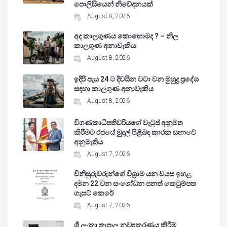
පොලිසියෙන් නිවේදනයක්
August 8, 2026
අද කාලගුණය කොහොමද ? – නිල
කාලගුණ අනාවැකිය
August 8, 2026
ඉදිරි පැය 24 ට දිවයින වටා වන මුහුදු ප්‍රදේශ
සඳහා කාලගුණ අනාවැකිය
August 8, 2026
විගණකාධිපතිවරියගේ වැටුප් අනුමත
කිරීමට රජයේ මුදල් පිළිබඳ කාරක සභාවේ
අනුමැතිය
August 7, 2026
විනිසුරුවරුන්ගේ විශ්‍රාම යන වයස ඉහළ
දමන 22 වන සංශෝධන පනත් කෙටුම්පත
ගැසට් කෙරේ
August 7, 2026
ශ්‍රී ලංකා තැපෑල නව්‍යකරණය කිරීම