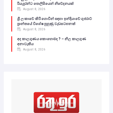
රියැදුරන්ට පොලිසියෙන් නිවේදනයක්
August 8, 2026
ශ්‍රී ලංකාවේ කිරි ගොවීන් සඳහා ඉන්දියාවේ ගුජරාට්
ප්‍රාන්තයේ විශේෂ පුහුණු වැඩසටහනක්
August 8, 2026
අද කාලගුණය කොහොමද ? – නිල කාලගුණ
අනාවැකිය
August 8, 2026