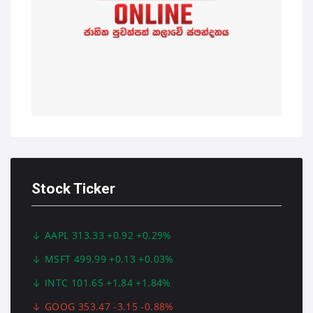
Stock Ticker
AAPL 313.33 +0.92 +0.29%
MSFT 499.99 +0.13 +0.03%
INTC 101.65 +1.84 +1.84%
GOOG 353.47 -3.15 -0.88%