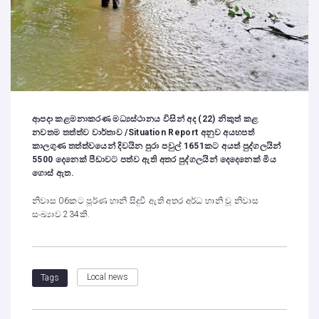
ආපදා කළමනාකරණ මධ්‍යස්ථානය විසින් අද (22) නිකුත් කළ
නවතම තත්ත්ව වාර්තාව /
Situation Report
අනුව අයහපත්
කාලගුණ තත්ත්වයෙන් දිවයින පුරා පවුල් 1651කට අයත් පුද්ගලයින්
5500 දෙනෙක් පීඩාවට පත්ව ඇති අතර පුද්ගලයින් දෙදෙනෙක් මිය
ගොස් ඇත.
නිවාස 06කට පූර්ණ හානි සිදුවී ඇති අතර අර්ධ හානි වූ නිවාස
සංඛ්‍යාව 234කි.
Local news
Tags