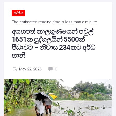
දේශීය
The estimated reading time is less than a minute
අයහපත් කාලගුණයෙන් පවුල්
1651ක පුද්ගලයින් 5500ක්
පීඩාවට – නිවාස 234කට අර්ධ
හානි
May 22, 2026
0