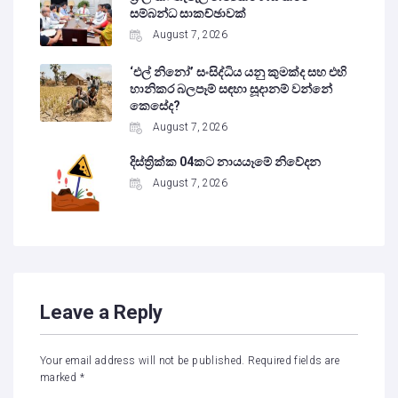
සම්බන්ධ සාකච්ඡාවක්
August 7, 2026
‘එල් නිනෝ’ සංසිද්ධිය යනු කුමක්ද සහ එහි
හානිකර බලපෑම් සඳහා සූදානම් වන්නේ
කෙසේද?
August 7, 2026
දිස්ත්‍රික්ක 04කට නායයෑමේ නිවේදන
August 7, 2026
Leave a Reply
Your email address will not be published.
Required fields are
marked
*