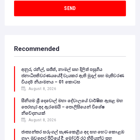
Recommended
අනුර, රනිල්, සජිත්, නාමල් සහ දිලිත් පසුගිය
ජනාධිපතිවරණයයේදී වැයකර ඇති මුදල් සහ මැතිවරණ
වියදම් නියාමනය – 01 කොටස
August 8, 2026
සීනිගම ශ්‍රී දෙවොල් මහා දේවාලයේ වාර්ෂික ඇසළ මහ
පෙරහැර අද ඇරඹෙයි – පොලිසියෙන් විශේෂ
නිවේදනයක්
August 8, 2026
ජාත්‍යන්තර සරුංගල් සැණකෙළිය අද සහ හෙට කොළඹ
ගාලු මුවදොර පිටියේ දී: මෝටර් රථ හිමියන්ට සහ