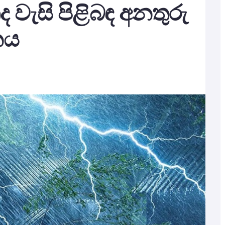
තද වැසි පිළිබඳ අනතුරු
නය