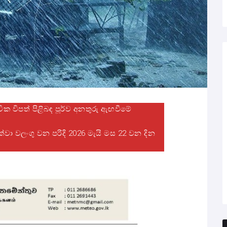
වික විපත් පිළිබඳ පූර්ව අනතුරු ඇඟවීමේ
ක්වා වලංගු වන පරිදි 2026 මැයි මස 22 වන දින