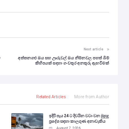
Next article
ට
අත්තනගළු ඔය සහ ඌරුවල් ඔය නිම්නවල පහත් බිම්
කිහිපයක් සඳහා ගංවතුර අනතුරු ඇඟවීමක්
Related Articles
More from Author
ඉදිරි පැය 24 ට දිවයින වටා වන මුහුදු
ප්‍රදේශ සඳහා කාලගුණ අනාවැකිය
August 7, 2026