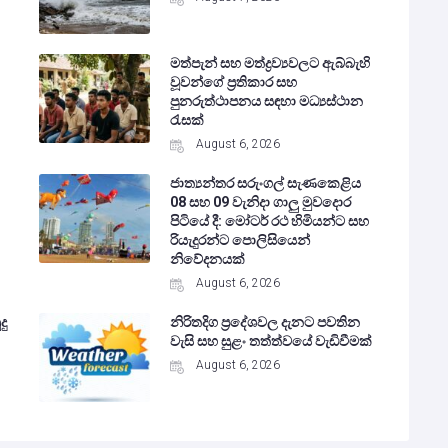
මත්පැන් සහ මත්ද්‍රව්‍යවලට ඇබ්බැහි
වූවන්ගේ ප්‍රතිකාර සහ
පුනරුත්ථාපනය සඳහා මධ්‍යස්ථාන
රැසක්
August 6, 2026
ජාත්‍යන්තර සරුංගල් සැණකෙළිය
08 සහ 09 වැනිදා ගාලු මුවදොර
පිටියේ දී: මෝටර් රථ හිමියන්ට සහ
රියැදුරන්ට පොලිසියෙන්
නිවේදනයක්
August 6, 2026
දු
නිරිතදිග ප්‍රදේශවල දැනට පවතින
වැසි සහ සුළං තත්ත්වයේ වැඩිවීමක්
August 6, 2026