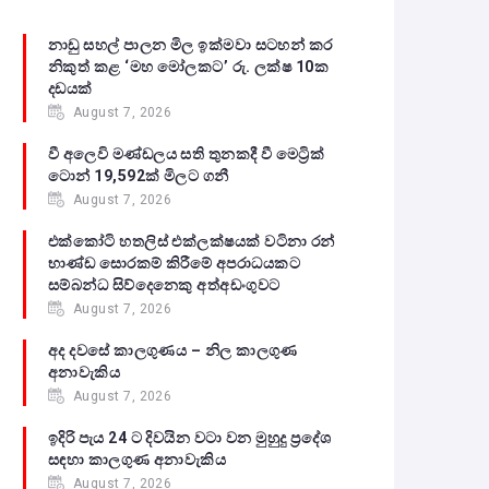
නාඩු සහල් පාලන මිල ඉක්මවා සටහන් කර
නිකුත් කළ ‘මහ මෝලකට’ රු. ලක්ෂ 10ක
දඩයක්
August 7, 2026
වී අලෙවි මණ්ඩලය සති තුනකදී වී මෙට්‍රික්
ටොන් 19,592ක් මිලට ගනී
August 7, 2026
එක්කෝටි හතලිස් එක්ලක්ෂයක් වටිනා රන්
භාණ්ඩ සොරකම් කිරීමේ අපරාධයකට
සම්බන්ධ සිව්දෙනෙකු අත්අඩංගුවට
August 7, 2026
අද දවසේ කාලගුණය – නිල කාලගුණ
අනාවැකිය
August 7, 2026
ඉදිරි පැය 24 ට දිවයින වටා වන මුහුදු ප්‍රදේශ
සඳහා කාලගුණ අනාවැකිය
August 7, 2026