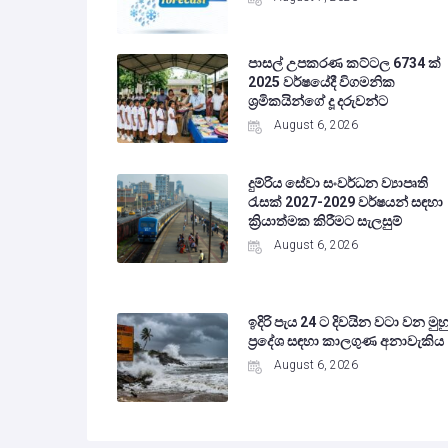
පාසල් උපකරණ කට්ටල 6734 ක්
2025 වර්ෂයේදී විගමනික
ශ්‍රමිකයින්ගේ දූ දරුවන්ට
August 6, 2026
දුම්රිය සේවා සංවර්ධන ව්‍යාපෘති
රැසක් 2027-2029 වර්ෂයන් සඳහා
ක්‍රියාත්මක කිරීමට සැලසුම්
August 6, 2026
ඉදිරි පැය 24 ට දිවයින වටා වන මුහු
ප්‍රදේශ සඳහා කාලගුණ අනාවැකිය
August 6, 2026