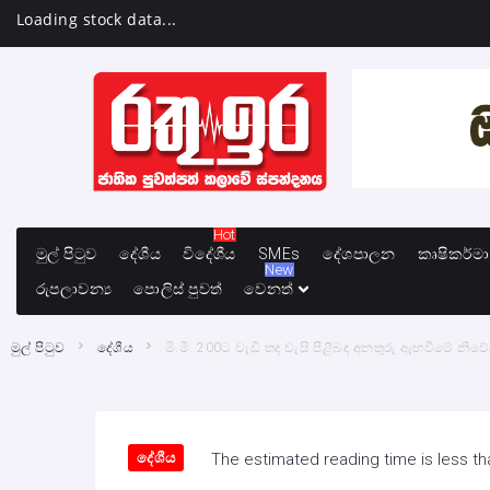
Loading stock data...
Hot
මුල් පිටුව
දේශීය
විදේශීය
SMEs
දේශපාලන
කෘෂිකර්ම
New
රුපලාවන්‍ය
පොලිස් පුවත්
වෙනත්
මුල් පිටුව
දේශීය
මි.මී. 200ට වැඩි තද වැසි පිළිබඳ අනතුරු ඇඟවීමේ නි
දේශීය
The estimated reading time is less th