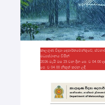
කාලගුණ විද්‍යා දෙපාර්තමේන්තුවේ, ස්වභා
මධ්‍යස්ථානය විසින්
2026 මැයි මස 23 වන දින පෙ. ව 04.00 ද
පෙ. ව 04.00 නිකුත් කරන ලදී.