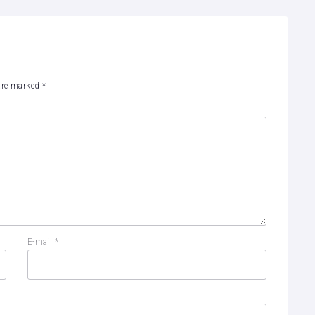
 are marked
*
E-mail
*