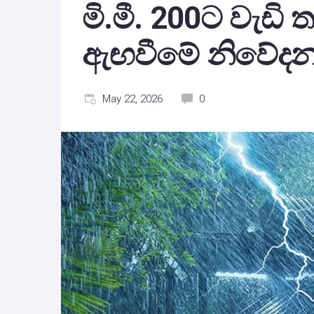
මි.මී. 200ට වැඩි 
ඇඟවීමේ නිවේද
May 22, 2026
0