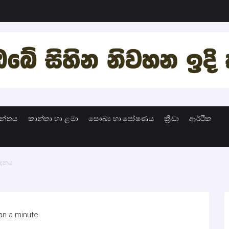
ාන්තය
කාන්තා හා ළමා
සෞඛ්‍ය හා පෝෂණය
ක්‍රීඩා
ආර්ථික
වේදනය
an a minute