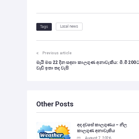
Local news
Tags
Previous article
මැයි මස 22 දින සඳහා කාලගුණ අනාවැකිය: මි.මී 200
වැඩි ඉතා තද වැසි
Other Posts
අද දවසේ කාලගුණය – නිල
කාලගුණ අනාවැකිය
August 7, 2026