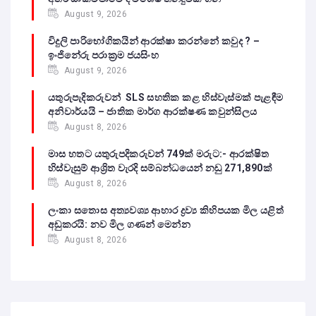
August 9, 2026
විදුලි පාරිභෝගිකයින් ආරක්ෂා කරන්නේ කවුද ? –
ඉංජිනේරු පරාක්‍රම ජයසිංහ
August 9, 2026
යතුරුපැදිකරුවන් SLS සහතික කළ හිස්වැස්මක් පැළඳීම
අනිවාර්යයි – ජාතික මාර්ග ආරක්ෂණ කවුන්සිලය
August 8, 2026
මාස හතට යතුරුපදිකරුවන් 749ක් මරුට:- ආරක්ෂිත
හිස්වැසුම් ආශ්‍රිත වැරදි සම්බන්ධයෙන් නඩු 271,890ක්
August 8, 2026
ලංකා සතොස අත්‍යවශ්‍ය ආහාර ද්‍රව්‍ය කිහිපයක මිල යළිත්
අඩුකරයි: නව මිල ගණන් මෙන්න
August 8, 2026