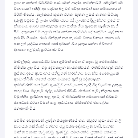
ඉගෙන ගත්තේ මව්බිමට පණ මෙන් ආදරය කරන්නටයි. එබැවින් මේ
විනාශයන් දකිද්දී අප හදවත බලවත් වේදනාවෙන් සහ කම්පනයෙන්
මිරිකී ගියේය. ලෝකයේ කුමන රටක, කුමන උසස් තැනක සිටියද
දකුණු පපුවේ ශ්‍රී ලංකා ජාතික ධජය රැඳි ලාංඡනය දිදුලන්නට වූයේ ඒ
නිසාමය. ලොව කොතැනක හෝ ජාතික ගීය ඇසෙන සැණින් නැගී
සිට, දකුණත වම් පපුවේ තබා ගන්නා තරමටම දේශප්‍රේමය ලේ නහර
පුරා දිව ගියේය. රටේ මිනිසුන් නසන, රටේ ධනය විනාශ කරන මේ
සාපලත් යුද්ධය කෙසේ හෝ අවසන් විය යුතුය යන්න ජීවිතයේ
දිනපතා දැල්වුණු ප්‍රාර්ථනාව විය.
මාවිල්ආරු සොරොව්ව වසා දැමීමත් සමඟ ඒ සඳහා වූ ඓතිහාසික
නිමිත්ත උදා විය. එදා දේශපාලන නායකත්වයත්, රණවිරුවනුත් එක්ව
ත්‍රස්තවාදයේ අවසානය සනිටුහන් කරන්නට දැවැන්ත මෙහෙයුමක්
අරඹා තිබිණි. එහෙත් සටන මධ්‍යයේ ඇති වූ දේශපාලන
අස්ථාවරත්වය හමුවේ ආණ්ඩුව අයවැයෙන් පැරදී බිඳ වැටෙන ලකුණු
පහළ විය. බලපෑම් එල්ල වෙමින් තිබිණි. ජාතියේ සැබෑ නිදහස සහ
විමුක්තිය ප්‍රාර්ථනා කළ අපට, ඒ තීරණාත්මක මොහොතේ එවකට
ජනාධිපතිවරයා විසින් කළ ආරාධනය කිසිසේත්ම මඟහැරිය
නොහැකි විය.
මව්බිම වෙනුවෙන් උපදින ජයග්‍රහණයේ මහා පවුරට කුඩා හෝ වැලි
කැටයක ශක්තියක් වන්නට පටු පක්ෂ දේශපාලන වාසි, තාන්න
මාන්න පසෙක තැබුවෙමු. ආණ්ඩුව සමඟ එක්ව යුතුකම කොටස