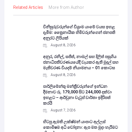
Related Articles
More from Author
විනිසුරුවරුන්ගේ විශ්‍රාම යාමේ වයස ඉහළ
දැමීම: ත්‍රෛනායික හිමිවරුන්ගෙන් ජනපති
අනුරට ලිපියක්
August 8, 2026
අනුර, රනිල්, සජිත්, නාමල් සහ දිලිත් පසුගිය
ජනාධිපතිවරණයයේදී වැයකර ඇති මුදල් සහ
මැතිවරණ වියදම් නියාමනය – 01 කොටස
August 8, 2026
පාර්ලිමේන්තු මන්ත්‍රීවරුන්ගේ ඉන්ධන
දීමනාව රු. 179,000 සිට 244,000 දක්වා
ඉහළට – ආර්චුනා වැටුප් වාර්තා ඉදිරිපත්
කරයි
August 7, 2026
හිටපු ඇමති ලක්ෂ්මන් යාපාට අල්ලස්
කොමිෂම අධි චෝදනා: ඇප මත මුදා හැරීමට