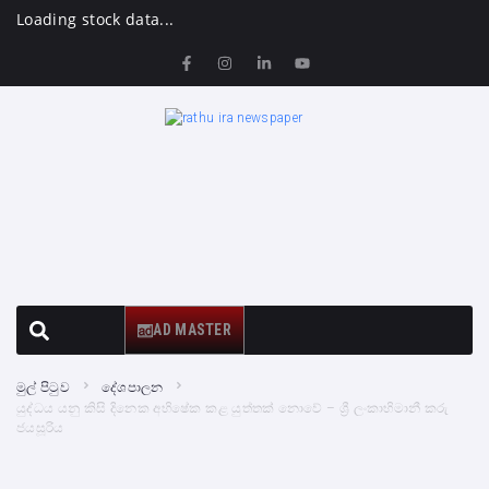
Loading stock data...
AD MASTER
මුල් පිටුව
දේශපාලන
යුද්ධය යනු කිසි දිනෙක අභිෂේක කළ යුත්තක් නොවේ – ශ්‍රී ලංකාභිමානී කරු
ජයසූරිය