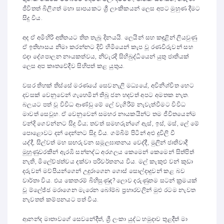
ජීවිතත් බිලිගත් මහා සාපයකට ශ්‍රී ලාංකිකයන් ලෙස අපට මුහුණ දීමට
සිදු විය.
අද ඒ අමිහිරි අතීතයට තිත තැබූ දිනයයි. ලෙයින් සහ කඳුළින් ලියවුණු
ඒ ඉතිහාසය නිමා කරන්නට දිවි හිමියෙන් කැප වූ රණවිරුවන් සහ
එදා දේශපාලන නායකත්වය, නිවැරදි සිහිබුද්ධියෙන් යුතු ජාතියක්
ලෙස අප කෘතවේදීව සිහිපත් කළ යුතුය.
වසර තිහක් තිස්සේ මරණයේ සෙවනැලි මධ්‍යයේ, අවිනිශ්චිත හෙට
දවසක් වෙනුවෙන් ගැහෙමින් තිබූ ජන හදවත් අපට අමතක නැත.
බලයට පත් වූ විවිධ ආණ්ඩු මේ ලේ වැගිරීම් නැවැත්වීමට විවිධ
මාවත් සෙවූහ. ඒ වෙනුවෙන් සමහර නායකයින්ට තම ජීවිතයෙන්ම
වන්දි ගෙවන්නට සිදු විය; තවත් සමහරුන්ගේ ඇස්, ඉස්, මස්, ලේ මේ
පොළොවට දන් දෙන්නට සිදු විය. ගම්බිම් පිටින් අළු දූවිලි වී
යද්දී, සිල්වත් මහ සඟරුවන සමූලඝාතනය වෙද්දී, මුලින් ජාතිවාදී
මුහුණුවරකින් ඇරඹි සන්නද්ධ අරගලය කෙමෙන් කෙමෙන් සිත්පිත්
නැති, මිලේච්ඡත්වය දක්වා පරිවර්තනය විය. මල් කැකුළු වන් කුඩා
දරුවන් මව්පියන්ගෙන් උදුරාගෙන ගොස් සොල්දාදුවන් කළ බව
වාර්තා විය. එය කෙතරම් බිහිසුණුද? ලොව දරුණුතම සටන් ක්‍රමයක්
වූ ම්ලේඡ්ඡ මරාගෙන මැරෙන බෝම්බ ප්‍රහාරවලින් මුළු රටම නැවත
නැවතත් කම්පනයට පත් විය.
ආනන්ද මාතාවගේ සෙවනේදීත්, ශ්‍රී ලංකා යුද්ධ හමුදාව තුළදීත් මා