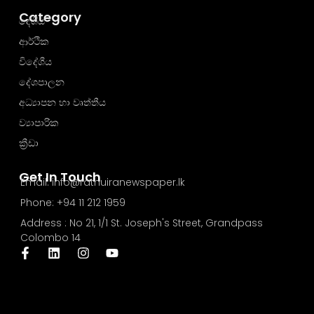
Category
දේශීය
ආර්ථික
විදේශීය
දේශපාලන
අධ්‍යාපන හා වෘත්තීය
ව්‍යාපාරික
ක්‍රීඩා
Get In Touch
Email: info@rathuiranewspaper.lk
Phone: +94 11 212 1959
Address : No 21, 1/1 St. Joseph's Street, Grandpass
Colombo 14