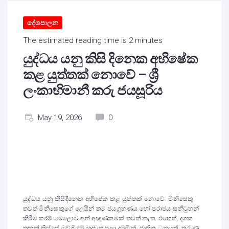
දේශපාලන
The estimated reading time is 2 minutes
යුද්ධය යනු කිසි දිනෙක අභිෂේක
කළ යුත්තක් නොවේ – ශ්‍රී
ලංකාභිමානී කරු ජයසූරිය
May 19, 2026
0
යුද්ධය යනු කිසිදිනෙක අභිෂේක කළ යුත්තක් නොවේ. මිනිසෙකු
තවත් මිනිසෙකුගේ ලෙයින් තම ජයග්‍රහණය හෝ පරාජය සනිටුහන්
කිරීම තරම් මෙලොව අන් අඥාණකමක් තවත් නැත. එහෙත්, දශක
තුනක් තිස්සේ මව්බිමේ හදවත පලා දමමින්, ජාතික ධනයත්, තරුණ