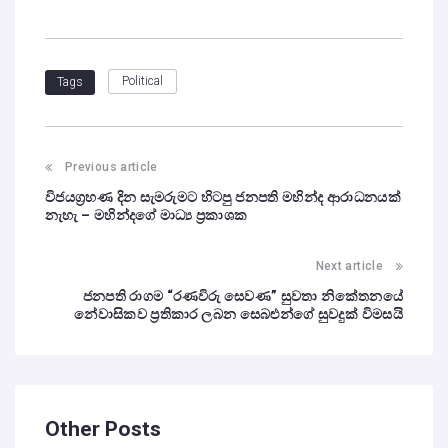
Political
Tags
Previous article
විජයග්‍රහණ දින සැමරුමට හිටපු ජනපති මහින්ද ආරාධනයක්
නැහැ – මහින්දගේ මාධ්‍ය ප්‍රකාශක
Next article
ජනපති රාගම “රණවිරු සෙවණ” සුවතා නිකේතනයේ
නේවාසිකව ප්‍රතිකාර ලබන සෙබළුන්ගේ සුවදුක් විමසයි
Other Posts