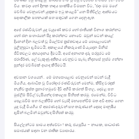
පමණක් ඉටු කළෙමු. කාර්යය නිම වූ පසු නැවතත් නිහඬව ඉන් ඉවත්
විය. කවදා හෝ දිනක හෘදය සාක්ෂිය විමසන විට, “එදා මම මගේ
මව්බිම වෙනුවෙන් යුතුකම ඉටු කළෙමි” යන සිතිවිල්ල ආත්මයට
සදාකාලික සහනයක් සහ සතුටක් ගෙන දෙනු ඇත.
අපේ රණවිරුවන් යුද වැදුණේ කවර හෝ ජාතියක් විනාශ කරන්නට
හෝ ජන සංහාරයන් සිදු කරන්නට නොවේ. ඔවුන් සටන් කළේ
දිනෙන් දින බලවත් වූ මිලේච්ඡ ත්‍රස්තවාදය මේ පොළොවෙන්
මුලිනුපුටා දැමීමටයි; අකාලයේ නිකරුණේ මියැදෙන මිනිස්
ජීවිතවලට අභයදානය දීමටයි; අපේ අනාගත දරු පරපුරට මේ
ජරාජීර්ණ, ලේ වැකුණු අතීතය වෙනුවට සැබෑ නිදහසේ හුස්ම ගන්නා
සුන්දර මව්බිමක් දායාද කිරීමටයි.
අවසාන වශයෙන්… මේ මහපොළොව වෙනුවෙන් සටන් වැදී
මියගිය, ආබාධිත වූ වීරෝදාර රණවිරුවන් මෙන්ම, කිසිදු වරදක්
නැතිව ත්‍රස්ත ප්‍රහාර හමුවේ දිවි අහිමි කරගත් සිංහල, දෙමළ සහ
මුස්ලිම් සිවිල් වැසියන්ද එකලෙස සිහිපත් කරමු. එමෙන්ම, විවිධ
පෙළඹවීම් සහ බලකිරීම් හෝ වැරදි මඟපෙන්වීම් මත අවි අතට ගෙන
යුද වැදී මියගිය ඒ අසරණ දරුවන් සහ තරුණයන් දෙසද මානුෂීය
දෑසින් බලමින් ඔවුන්වද සිහිපත් කරමු.
සියල්ලන්ටම සාමය අත්වේවා ! කරු ජයසූරිය – නායක, සාධාරණ
සමාජයක් සඳහා වන ජාතික ව්‍යාපාරය.