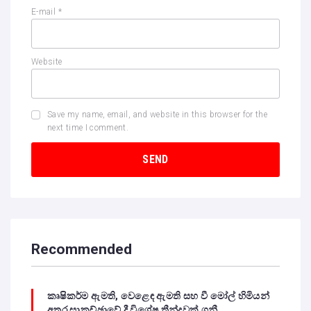
E-mail
*
Website
Save my name, email, and website in this browser for the
next time I comment.
Recommended
කෘෂිකර්ම ඇමති, වෙළෙඳ ඇමති සහ වී මෝල් හිමියන්
අතර සාකච්ඡාවේ දී විශේෂ තීන්දුවක් ගනී