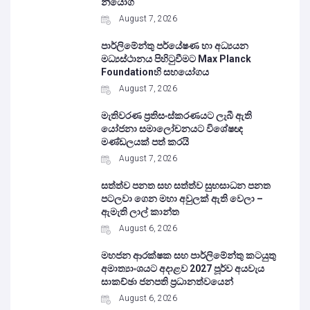
නියෝග
August 7, 2026
පාර්ලිමේන්තු පර්යේෂණ හා අධ්‍යයන
මධ්‍යස්ථානය පිහිටුවීමට Max Planck
Foundationහි සහයෝගය
August 7, 2026
මැතිවරණ ප්‍රතිසංස්කරණයට ලැබී ඇති
යෝජනා සමාලෝචනයට විශේෂඥ
මණ්ඩලයක් පත් කරයි
August 7, 2026
සත්ත්ව පනත සහ සත්ත්ව සුභසාධන පනත
පටලවා ගෙන මහා අවුලක් ඇති වෙලා –
ඇමැති ලාල් කාන්ත
August 6, 2026
මහජන ආරක්ෂක සහ පාර්ලිමේන්තු කටයුතු
අමාත්‍යාංශයට අදාළව 2027 පූර්ව අයවැය
සාකච්ඡා ජනපති ප්‍රධානත්වයෙන්
August 6, 2026