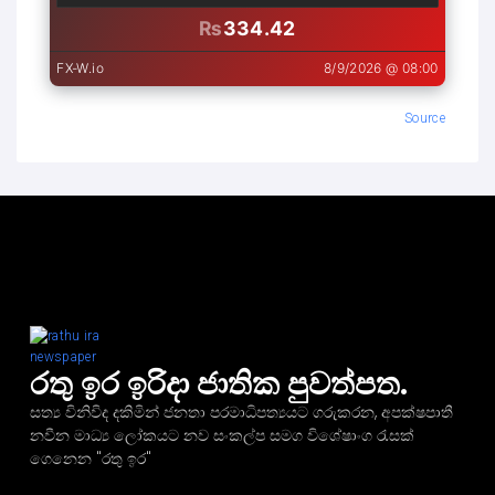
Source
රතු ඉර ඉරිදා ජාතික පුවත්පත.
සත්‍ය විනිවිද දකිමින් ජනතා පරමාධිපත්‍යයට ගරුකරන, අපක්ෂපාතී
නවීන මාධ්‍ය ලෝකයට නව සංකල්ප සමග විශේෂාංග රැසක්
ගෙනෙන "රතු ඉර"