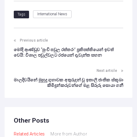
International News
Tags
Previous article
මෝදි ආණ්ඩුව ‘පුංචි පවුල රත්තරං’ ප්‍රතිපත්තියෙන් ඉවත්
වෙයි: විශාල පවුල්වලට රජයෙන් දැවැන්ත සහන
Next article
මාලදිවයිනේ මුහුදු ගුහාවක අතුරුදන් වූ ඉතාලි ජාතික ස්කූබා
කිමිදුන්කරුවන්ගේ මළ සිරුරු සොයා ගනී
Other Posts
Related Articles
More from Author