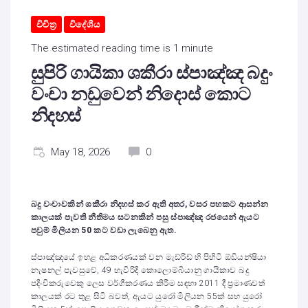
විචිත්‍ර
විදේශීය
The estimated reading time is 1 minute
සුපිරි ගායිකා ශකීරා ස්පාඤ්ඤ බදුං
වංචා නඩුවෙන් නිදොස් කොට
නිදහස්
May 18, 2026
0
බදු වංචාවකින් ශකීරා නිදහස් කර ඇති අතර
,
වසර පහකට ආසන්න
කාලයක් පැවති නීතිමය සටනකින් පසු ස්පාඤ්ඤ රජයෙන් ඇයට
පවුම් මිලියන 50 කට වඩා ලැබෙනු ඇත.
ස්පාඤ්ඤයේ ඉහළ අධිකරණයක් වන මැඩ්රිඩ් හි පිහිටි ඕඩියන්ෂියා
නැෂනල් පැවසුවේ, 49 හැවිරිදි කොලොම්බියානු ගායිකාව බදු
පදිංචිකරුවෙකු ලෙස වර්ගීකරණය කිරීම සඳහා 2011 දී ප්‍රමාණවත්
කාලයක් රට තුළ සිටි බවත්, ඇයට යුරෝ මිලියන 55ක් සහ යුරෝ