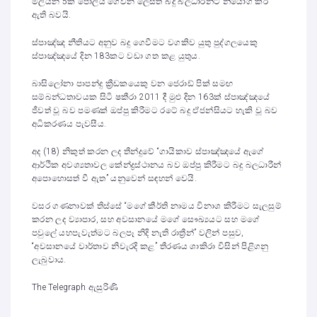
මිලියන 5ක් පොලිය ගෙවන ලෙසත් බදු බලධාරීන්ට නියෝග කර
ඇති බවයි.
ස්පාඤ්ඤ නීතියට අනුව බදු ගෙවීමට වගකිව යුතු පුද්ගලයෙකු
ස්පාඤ්ඤයේ දින 183කට වඩා ගත කළ යුතුය.
බාසිලෝනා පාපන්දු ක්‍රීඩකයෙකු වන ජෙරාඩ් පික් සමඟ
සම්බන්ධතාවයක සිටි ෂකීරා 2011 දී මුළු දින 163ක් ස්පාඤ්ඤයේ
ජීවත් වූ බව පමණක් ඔප්පු කිරීමට රටේ බදු ඒජන්සියට හැකි වූ බව
අධිකරණය පැවසීය.
අද (18) නිකුත් කරන ලද තීන්දුවේ “ගායිකාව ස්පාඤ්ඤයේ ඇගේ
ආර්ථික අවශ්‍යතාවල කේන්ද්‍රස්ථානය බව ඔප්පු කිරීමට බදු බලධාරීන්
අපොහොසත් වී ඇත” යනුවෙන් සඳහන් වෙයි.
වසර ගණනාවක් තිස්සේ “මගේ කීර්ති නාමය විනාශ කිරීමට සැලසුම්
කරන ලද ව්‍යාපාර, සහ අවසානයේ මගේ සෞඛ්‍යයට සහ මගේ
පවුලේ යහපැවැත්මට බලපෑ නිදි නැති රාත්‍රීන්” වලින් පසුව,
“අවසානයේ වාර්තාව නිවැරදි කළ” තීරණය ශාකිරා විසින් පිළිගනු
ලැබුවාය.
The Telegraph ඇසුරිණි