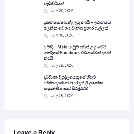
වැඩිහිටියන්
July 30, 2026
ට්‍රම්ප් පොරොන්දු ඉටු කරයි – ඉරානයේ
ඉලක්ක වෙත දැවැන්ත ප්‍රහාර රැල්ලක්
July 30, 2026
මෝදි – Meta ගැටුම තවත් උග්‍ර වෙයි –
මෝදිගේ Facebook වීඩියෝවක් ඉවත්
කරයි
July 28, 2026
දුම්රියක දී පුද්ලයෙකුගේ හිසට
බෝතලයකින් පහර දුන් ශ්‍රී ලාංකික
සංක්‍රමණිකායට සිරදඬුවම්
July 28, 2026
Leave a Reply