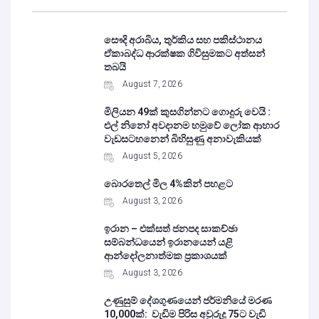
සෞදි අරාබිය, තුර්කිය සහ පකිස්ථානය
ඒකාබද්ධ ආරක්ෂක ගිවිසුමකට අත්සන්
තබයි
August 7, 2026
මිලියන 49ක් කුසගින්නට ගොදුරු වෙයි :
එල් නිනෝ අවදානම හමුවේ ලෝක ආහාර
වැඩසටහනෙන් බිහිසුණු අනාවැකියක්
August 5, 2026
බොරතෙල් මිල 4%කින් පහළට
August 3, 2026
ඉරාන – එක්සත් ජනපද සාකච්ඡා
සම්බන්ධයෙන් ඉරානයෙන් යළි
ආන්දෝලනාත්මක ප්‍රකාශයක්
August 3, 2026
උණුසුම් දේශගුණයෙන් ජර්මනියේ මරණ
10,000ක්: වැඩිම පිරිස අවුරුදු 75ට වැඩි