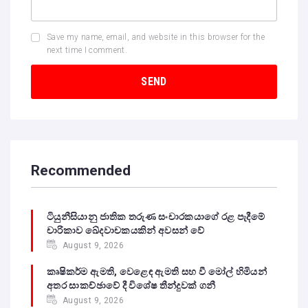
Save my name, email, and website in this browser for the
next time I comment.
Recommended
ටියුනීසියානු ජාතික තරුණ සංචාරකයාගේ රළ පැදීමේ
චාරිකාව ඛේදවාචකයකින් අවසන් වේ‍
August 9, 2026
කෘෂිකර්ම ඇමති, වෙළෙඳ ඇමති සහ වී මෝල් හිමියන්
අතර සාකච්ඡාවේ දී විශේෂ තීන්දුවක් ගනී
August 9, 2026