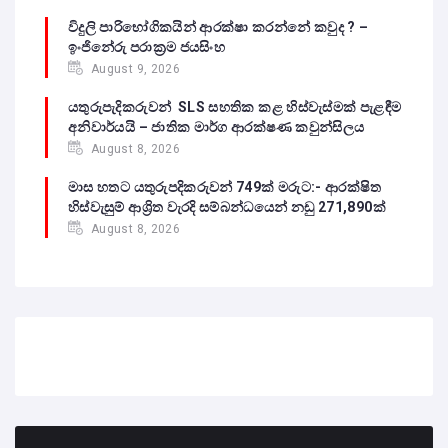
විදුලි පාරිභෝගිකයින් ආරක්ෂා කරන්නේ කවුද ? –
ඉංජිනේරු පරාක්‍රම ජයසිංහ
August 9, 2026
යතුරුපැදිකරුවන් SLS සහතික කළ හිස්වැස්මක් පැළඳීම
අනිවාර්යයි – ජාතික මාර්ග ආරක්ෂණ කවුන්සිලය
August 8, 2026
මාස හතට යතුරුපදිකරුවන් 749ක් මරුට:- ආරක්ෂිත
හිස්වැසුම් ආශ්‍රිත වැරදි සම්බන්ධයෙන් නඩු 271,890ක්
August 8, 2026