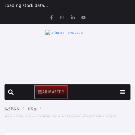
Loading stock data...
AD MASTER
මුල් පිටුව
විචිත්‍ර
සුපිරි ගායිකා ශකීරා ස්පාඤ්ඤ බදුං වංචා නඩුවෙන් නිදොස් කොට නිදහස්