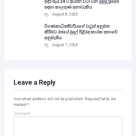
ඉදිරි පැය 24 ට දිවයින වටා වන මුහුදු ප්‍රදේශ
සඳහා කාලගුණ අනාවැකිය
August 8, 2026
විගණකාධිපතිවරියගේ වැටුප් අනුමත
කිරීමට රජයේ මුදල් පිළිබඳ කාරක සභාවේ
අනුමැතිය
August 7, 2026
Leave a Reply
Your email address will not be published.
Required fields are
marked
*
Comment