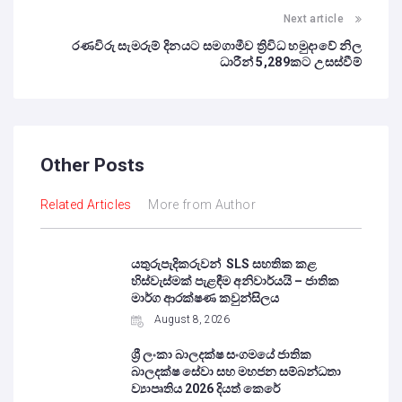
Next article
රණවිරු සැමරුම් දිනයට සමගාමීව ත්‍රිවිධ හමුදාවේ නිල
ධාරීන් 5,289කට උසස්වීම්
Other Posts
Related Articles
More from Author
යතුරුපැදිකරුවන් SLS සහතික කළ
හිස්වැස්මක් පැළඳීම අනිවාර්යයි – ජාතික
මාර්ග ආරක්ෂණ කවුන්සිලය
August 8, 2026
ශ්‍රී ලංකා බාලදක්ෂ සංගමයේ ජාතික
බාලදක්ෂ සේවා සහ මහජන සම්බන්ධතා
ව්‍යාපෘතිය 2026 දියත් කෙරේ