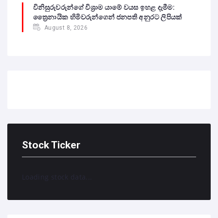
විනිසුරුවරුන්ගේ විශ්‍රාම යාමේ වයස ඉහළ දැමීම:
ත්‍රෛනායික හිමිවරුන්ගෙන් ජනපති අනුරට ලිපියක්
August 8, 2026
Stock Ticker
Loading stock data...