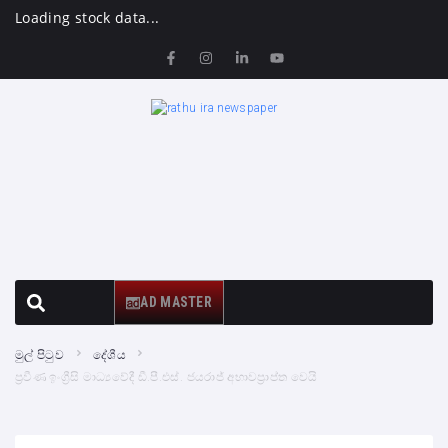
Loading stock data...
AD MASTER
මුල් පිටුව
දේශීය
ප්‍රවීණ ඉංග්‍රීසි මාධ්‍යවේදී ඩී.පී.එස්. ජයරාජ් අභාවප්‍රාප්ත වෙයි