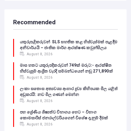
Recommended
යතුරුපැදිකරුවන් SLS සහතික කළ හිස්වැස්මක් පැළඳීම
අනිවාර්යයි – ජාතික මාර්ග ආරක්ෂණ කවුන්සිලය
August 8, 2026
මාස හතට යතුරුපදිකරුවන් 749ක් මරුට:- ආරක්ෂිත
හිස්වැසුම් ආශ්‍රිත වැරදි සම්බන්ධයෙන් නඩු 271,890ක්
August 8, 2026
ලංකා සතොස අත්‍යවශ්‍ය ආහාර ද්‍රව්‍ය කිහිපයක මිල යළිත්
අඩුකරයි: නව මිල ගණන් මෙන්න
August 8, 2026
පහ ශ්‍රේණිය ශිෂ්‍යත්ව විභාගය හෙට – විභාග
කොමසාරිස් ජනරාල්වරියගෙන් විශේෂ දැනුම් දීමක්
August 8, 2026