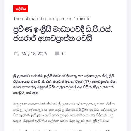
දේශීය
The estimated reading time is 1 minute
ප්‍රවීණ ඉංග්‍රීසි මාධ්‍යවේදී ඩී.පී.එස්.
ජයරාජ් අභාවප්‍රාප්ත වෙයි
May 18, 2026
0
ශ්‍රී ලංකාවේ ජ්‍යෙෂ්ඨ ඉංග්‍රීසි මාධ්‍යවේදියෙකු සහ දේශපාලන තීරු ලිපි
රචකයෙකු වන ඩී.පී.එස්. ජයරාජ්
මහතා ඊයේ (17)
අභාවප්‍රාප්ත විය.
මෙම තොරතුරු ඔහුගේ බිරිඳ ඇතුළු පවුලේ අය විසින් නිල වශයෙන්
තහවුරු කර ඇත.
ඔහු දශක ගණනාවක් තිස්සේ ශ්‍රී ලංකාවේ දේශපාලනය, ජනවාර්ගික
ගැටලු, භූ දේශපාලනය සහ දෙමළ සිනමාව පිළිබඳ ගැඹුරු දේශපාලන
විශ්ලේෂණ ලිපි ලියා ඇති අතර පුළුල් ජාත්‍යන්තර පාඨක පිරිසක් ඔහු
සතුය. ඔහුගේ අද්විතීය ලේඛන සඳහා ඔහු ලොව පුරා ප්‍රසිද්ධ විය.