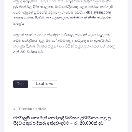
ඔහු ‘ද අයිලන්ඩ්’, ‘ඩේලි මිරර්’ සහ ‘ඩේලි එෆ්ටී’ ඇතුළු ප්‍රමුඛ ඉංග්‍රීසි
පුවත්පත්වල දීර්ඝ කාලයක් මාධ්‍යවේදියෙකු ලෙස සේවය කර ඇති
අතර, ඔහුගේ සුවිශේෂී දේශපාලන වෙබ් අඩවිය dbsjeyaraj.com
හරහා ලෝක සිදුවීම් සහ දේශපාලන තත්ත්වයන් නිතිපතා වාර්තා
කළේය .
ඔහුගේ අභාවය මාධ්‍ය ක්ෂේත්‍රයට විශාල පාඩුවක් ලෙස සැලකේ.
මෙම සන්දර්භය තුළ, ඔහුගේ අවමංගල්‍ය කටයුතු සහ අනුස්මරණ
කටයුතු පිළිබඳ විස්තර පවුලේ අය විසින් පසුව ප්‍රකාශයට පත් කරනු
ඇති බව වාර්තා වේ.
Local news
Tags
Previous article
හිස්වැසුම් නොමැති යතුරුපැදි ධාවනය ප්‍රවර්ධනය කළ ප්‍ර
සිද්ධ යතුරුපැදිකරු අත්අඩංගුවට – රු. 20,000ක් දඩ