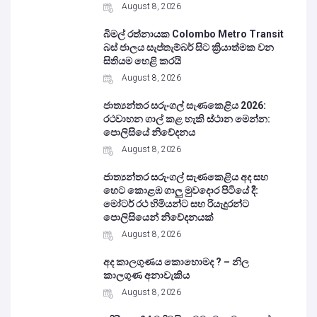
August 8, 2026
බිමල් රත්නායක Colombo Metro Transit
බස් ජාලය සැප්තැම්බර් සිට ක්‍රියාත්මක වන
සිතියම හෙළි කරයි
August 8, 2026
ජාත්‍යන්තර සරුංගල් සැණකෙළිය 2026:
රථවාහන ගාල් කළ හැකි ස්ථාන මෙන්න:
පොලිසියේ නිවේදනය
August 8, 2026
ජාත්‍යන්තර සරුංගල් සැණකෙළිය අද සහ
හෙට කොළඹ ගාලු මුවදොර පිටියේ දී:
මෝටර් රථ හිමියන්ට සහ රියැදුරන්ට
පොලිසියෙන් නිවේදනයක්
August 8, 2026
අද කාලගුණය කොහොමද ? – නිල
කාලගුණ අනාවැකිය
August 8, 2026