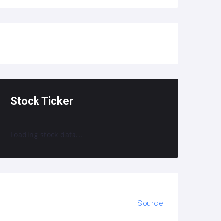
Stock Ticker
Loading stock data...
Source