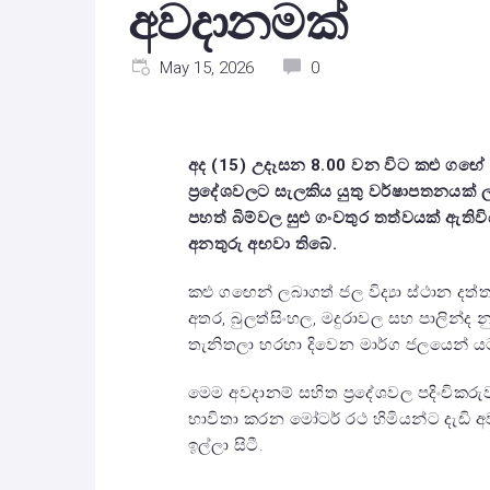
අවදානමක්
May 15, 2026
0
අද (15) උදෑසන
8.00
වන විට කළු ගඟේ 
ප්‍රදේශවලට සැලකිය යුතු වර්ෂාපතනයක් ල
පහත් බිම්වල සුළු ගංවතුර තත්වයක් ඇතිව
අනතුරු අඟවා තිබේ.
කළු ගඟෙන් ලබාගත් ජල විද්‍යා ස්ථාන ද
අතර, බුලත්සිංහල, මදුරාවල සහ පාලින්ද 
තැනිතලා හරහා දිවෙන මාර්ග ජලයෙන් 
මෙම අවදානම් සහිත ප්‍රදේශවල පදිංචිකරු
භාවිතා කරන මෝටර් රථ හිමියන්ට දැඩි අ
ඉල්ලා සිටී.