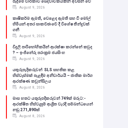
පැදීමේ චාරිකාව ඛේදවාචකයකින් අවසන් වේ‍
August 9, 2026
කෘෂිකර්ම ඇමති, වෙළෙඳ ඇමති සහ වී මෝල්
හිමියන් අතර සාකච්ඡාවේ දී විශේෂ තීන්දුවක්
ගනී
August 9, 2026
විදුලි පාරිභෝගිකයින් ආරක්ෂා කරන්නේ කවුද
? – ඉංජිනේරු පරාක්‍රම ජයසිංහ
August 9, 2026
යතුරුපැදිකරුවන් SLS සහතික කළ
හිස්වැස්මක් පැළඳීම අනිවාර්යයි – ජාතික මාර්ග
ආරක්ෂණ කවුන්සිලය
August 8, 2026
මාස හතට යතුරුපදිකරුවන් 749ක් මරුට:-
ආරක්ෂිත හිස්වැසුම් ආශ්‍රිත වැරදි සම්බන්ධයෙන්
නඩු 271,890ක්
August 8, 2026