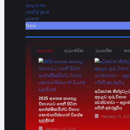
රුපලාවන්‍ය
පොලිස් පුවත්
වෙනත්
New
අධ්‍යාපන
අධ්‍යාත්මික
ව්‍යාපාරික
තා
අධිකරණ තීන්දුවල
අදාළව ගුරු විභාග
2025 අපොස සාපෙළ
පවත්වනවා – අග්‍රාමා
විභාගයට පෙනී සිටින
හරිනි අමරසූරිය
අපේක්ෂිකයින්ට විභාග
කොමසාරිස්ගෙන් විශේෂ
February 14, 20
දැනුදීමක්
February 16, 2026