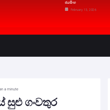
ජයසිංහ
February 13, 2026
an a minute
 සුළු ගංවතුර