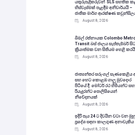
යතුරුපැදිකරුවන් SLS සහතික ක
හිස්වැස්මක් පැළඳීම අනිවාර්යයි –
ජාතික මාර්ග ආරක්ෂණ කවුන්සිල
August 8, 2026
බිමල් රත්නායක Colombo Metr
Transit බස් ජාලය සැප්තැම්බර් සි
ක්‍රියාත්මක වන සිතියම හෙළි කරය
August 8, 2026
ජාත්‍යන්තර සරුංගල් සැණකෙළිය 
සහ හෙට කොළඹ ගාලු මුවදොර
පිටියේ දී: මෝටර් රථ හිමියන්ට සහ
රියැදුරන්ට පොලිසියෙන්
නිවේදනයක්
August 8, 2026
ඉදිරි පැය 24 ට දිවයින වටා වන මුහු
ප්‍රදේශ සඳහා කාලගුණ අනාවැකිය
August 8, 2026