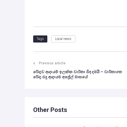
Local news
Tags
Post
Previous article
රේගුව ආදායම් ඉලක්ක වාර්තා බිඳ දමයි – වාර්තාගත
navigation
රේගු බදු ආදායම අප්‍රේල් මාසයේ
Other Posts