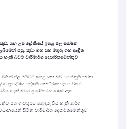
කුඩා ගඟ උප ද්‍රෝණියේ ඉහළ ජල පෝෂක
ැබීමෙන් පසු
,
කුඩා ගඟ සහ මගුරු ගඟ ආශ්‍රිත
ිය හැකි බවට වාරිමාර්ග දෙපාර්තමේන්තුව
ත්ත මගින් ජල මට්ටම ඉහළ යන බව පෙන්නුම් කරන
නුවර ප්‍රාදේශීය ලේකම් කොට්ඨාසවල ගංවතුර
යටවිය හැකි බවට පුරෝකථනය කර ඇත.
වන්ට සහ ගංවතුරට ගොදුරු විය හැකි මාර්ග
වධානයෙන් සිටින වාරිමාර්ග දෙපාර්තමේන්තුව