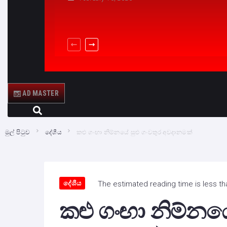
AD MASTER
මුල් පිටුව
දේශීය
කළු ගංඟා නිම්නයේ සුළු ගංවතුර අවදානමක්
දේශීය
The estimated reading time is less th
කළු ගංඟා නිම්නයේ