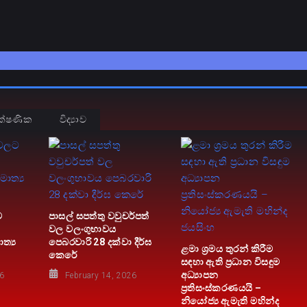
ක්ෂණික
විද්‍යාව
ට
පාසල් සපත්තු වවුචර්පත්
වල වලංගුභාවය
ත්‍ය
පෙබරවාරි 28 දක්වා දීර්ඝ
ළමා ශ්‍රමය තුරන් කිරීම
කෙරේ
සඳහා ඇති ප්‍රධාන විසඳුම
අධ්‍යාපන
26
February 14, 2026
ප්‍රතිසංස්කරණයයි –
නියෝජ්‍ය ඇමැති මහින්ද