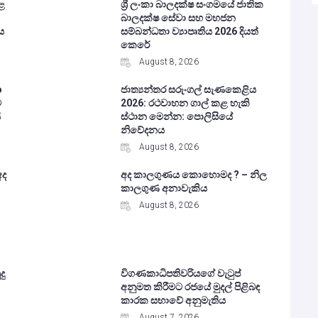
ළ
ශ්‍රී ලංකා බාලදක්ෂ සංගමයේ ජාතික
බාලදක්ෂ සේවා සහ මහජන
ය
සම්බන්ධතා ව්‍යාපෘතිය 2026 දියත්
කෙරේ
August 8, 2026
o
ජාත්‍යන්තර සරුංගල් සැණකෙළිය
ට
2026: රථවාහන ගාල් කළ හැකි
ි
ස්ථාන මෙන්න: පොලිසියේ
නිවේදනය
August 8, 2026
අද
අද කාලගුණය කොහොමද ? – නිල
කාලගුණ අනාවැකිය
August 8, 2026
දු
විගණකාධිපතිවරියගේ වැටුප්
අනුමත කිරීමට රජයේ මුදල් පිළිබඳ
කාරක සභාවේ අනුමැතිය
August 7, 2026