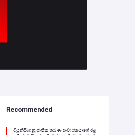
Recommended
ටියුනීසියානු ජාතික තරුණ සංචාරකයාගේ රළ