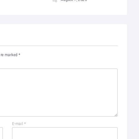
 are marked
*
E-mail
*