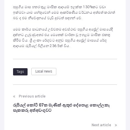
පසුගිය මාස හතර තුළ මාසික ආදායම් ඉලක්ක 130%කට වඩා
ඉක්මවා යාම හේතුවෙන් මෙම ආකර්ෂණීය වර්ධනය අත්පත් කරගත්
බව ද එම නිවේදනයේ වැඩි දුරටත් සඳහන් වේ.
මෙම කාර්ය සාධනයේ උච්චතම අවස්ථාව පසුගිය අප්‍රේල් මාසයේදී
දක්නට ලැබුණු අතර එය මෙතෙක් වාර්තා වූ ඉහළම මාසික එකතු
කිරීම විය. ශ්‍රී ලංකා රේගුවට අනුව පසුගිය අප්‍රේල් මාසයේ රේගු
ආදායම රුපියල් බිලියන 236.5ක් විය.
Local news
Tags
Previous article
රුපියල් කෝටි 07ක මැණික් ඇතුළු දේපොළ කොල්ලකෑ
සැකකරු අත්අඩංගුවට
Next article