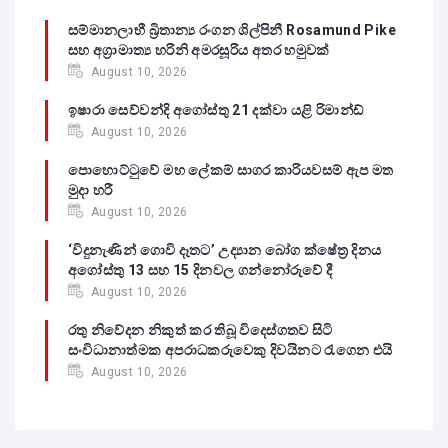
සම්මානලාභී බ්‍රිතාන්‍ය රංගන ශිල්පිනී Rosamund Pike
සහ අග්‍රාමාත්‍ය හරිනි අමරසූරිය අතර හමුවක්
August 10, 2026
ඉෂාරා සෙව්වන්දි අගෝස්තු 21 දක්වා යළි රිමාන්ඩ්
August 10, 2026
පොහොට්ටුවේ මහ ලේකම් සාගර කාරියවසම් ඇප මත
මුදා හරී
August 10, 2026
‘විදුනැණින් ගොවි දෑතට’ උද්‍යාන බෝග ක්ෂේත්‍ර දිනය
අගෝස්තු 13 සහ 15 දිනවල ගන්නෝරුවේ දී
August 10, 2026
රතු නිවේදන නිකුත් කර තිබූ විදෙස්ගතව සිටි
සංවිධානාත්මක අපරාධකරුවෙකු දිවයිනට රැගෙන එයි
August 10, 2026