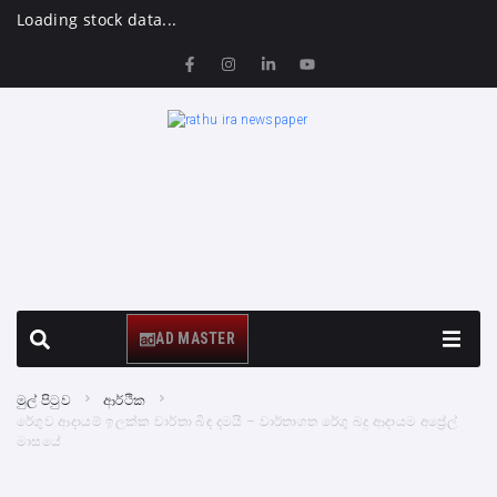
Loading stock data...
AD MASTER
මුල් පිටුව
ආර්ථික
රේගුව ආදායම් ඉලක්ක වාර්තා බිඳ දමයි – වාර්තාගත රේගු බදු ආදායම අප්‍රේල්
මාසයේ