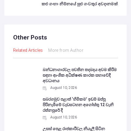
කළු ගංඟා නිම්නයේ සුළු ගංවතුර අවදානමක්
Other Posts
Related Articles
More from Author
බන්ධනාගාරවල පවතින තදබදය අවම කිරීම
සඳහා ආංශික අධීක්ෂණ කාරක සභාවේදී
අවධානය
August 10, 2026
සබරගමුව පළාත් ‘හිමිකම’ ඉඩම් ඔප්පු
පිරිනැමීමේ වැඩසටහන අගෝස්තු 12 වැනි
රත්නපුරේ දී
August 10, 2026
උසස් පෙළ රාජකාරීවල නියැලී සිටින