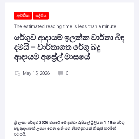
ආර්ථික
දේශීය
The estimated reading time is less than a minute
රේගුව ආදායම් ඉලක්ක වාර්තා බිඳ
දමයි – වාර්තාගත රේගු බදු
ආදායම අප්‍රේල් මාසයේ
May 15, 2026
0
ශ්‍රී ලංකා රේගුව
2026
වසරේ මේ දක්වා රුපියල් ට්‍රිලියන
1.1
8
ක රේගු
බදු ආදායමක් උපයා ගෙන ඇති බව නිවේදනයක් නිකුත් කරමින්
පවසයි.