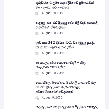
ගුරුවරුන්ට ලබා දෙන දීමනාව ප්‍රමාණවත්
නෑ – ලංකා ගුරු සංගමය
August 10, 2026
තද සුළං සහ රළු මුහුදු ප්‍රදේශ පිළිබඳව අනතුරු
ඇඟවීමේ නිවේදනය
August 10, 2026
ඉදිරි පැය 24 ට දිවයින වටා වන මුහුදු ප්‍රදේශ
සඳහා කාලගුණ අනාවැකිය
August 10, 2026
අද කාලගුණය කොහොමද ? – නිල
කාලගුණ අනාවැකිය
August 10, 2026
කොත්මලා ඔයේ සහ මහවැලි ගංඟාවේ ජල
මට්ටම ඉහළ යාම ගැන මහවැලි
අධිකාරියෙන් නිවේදනයක්
August 9, 2026
තද සුළං සහ රළු මුහුදු ප්‍රදේශ පිළිබඳව අනතුරු