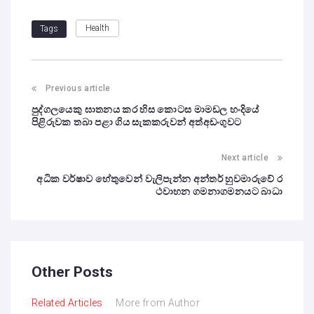
Health
Tags
Previous article
පුද්ගලයෙකු ඝාතනය කර හිස කොටස මාමඩල හංදියේ
පිළිරුවක තබා පළා ගිය සැකකරුවන් අත්අඩංගුවට
Next article
අධික වර්ෂාව හේතුවෙන් වැලිපැන්න අන්තර් හුවමාරුවේ ර
ථවාහන ගමනාගමනයට බාධා
Other Posts
Related Articles
More from Author