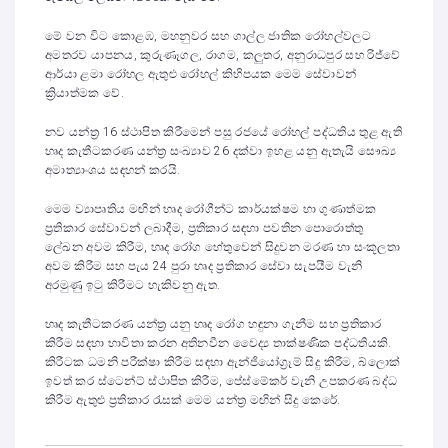
මේ වන විට කොළඹ, මහනුවර සහ ගාල්ල ජාතික රෝහල්වලට
අමතරව යාපනය, කුරුණෑගල, රාගම, කලුතර, අනුරාධපුර සහ රිජ්වේ
ආර්යා ළමා රෝහල ඇතුළු රෝහල් කිහිපයක මෙම සේවාවන්
ක්‍රියාත්මක වේ.
නව යන්ත්‍ර 16 ස්ථාපිත කිරීමෙන් පසු රජයේ රෝහල් පද්ධතිය තුළ ඇති
හෘද කැතීටකරණ යන්ත්‍ර සංඛ්‍යාව 26 දක්වා ඉහළ යනු ඇතැයි සෞඛ්‍ය
අමාත්‍යාංශය සඳහන් කරයි.
මෙම ව්‍යාපෘතිය මඟින් හෘද රෝගීන්ට කාර්යක්ෂම හා ගුණාත්මක
ප්‍රතිකාර සේවාවන් ලබාදීම, ප්‍රතිකාර සඳහා පවතින පොරොත්තු
ලේඛන අවම කිරීම, හෘද රෝග හේතුවෙන් සිදුවන මරණ හා සංකූලතා
අවම කිරීම සහ පැය 24 පුරා හෘද ප්‍රතිකාර සේවා සැපයීම වැනි
අරමුණු ඉටු කිරීමට හැකිවනු ඇත.
හෘද කැතීටකරණ යන්ත්‍ර යනු හෘද රෝග හඳුනා ගැනීම සහ ප්‍රතිකාර
කිරීම සඳහා භාවිතා කරන අතිනවීන වෛද්‍ය තාක්ෂණික පද්ධතියකි.
කිරීටක ධමනි පරීක්ෂා කිරීම සඳහා ඇන්ජියෝග්‍රෑම් සිදු කිරීම, බ්ලොක්
ඉවත් කර ස්ටෙන්ට් ස්ථාපිත කිරීම, පේස්මේකර් වැනි උපකරණ බද්ධ
කිරීම ඇතුළු ප්‍රතිකාර රැසක් මෙම යන්ත්‍ර මඟින් සිදු කෙරේ.