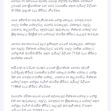
සෞඛ්‍ය හා ජනමාධ්‍ය අමාත්‍ය වෛද්‍ය නලින්ද ජයතිස්ස මහතාගේ
උපදෙස් මත ක්‍රියාත්මක වන මෙම ව්‍යාපෘතිය සඳහා රුපියල් මිලියන
3103ක මුදලක් වැය කිරීමට නියමිතය.
මෙම අතිනවීන හෘද කැතීටකරණ යන්ත්‍ර කොළඹ, මහනුවර සහ
ගාල්ල ජාතික රෝහල්වල මෙන්ම මඩකළපුව, රත්නපුර, බදුල්ල,
යාපනය, කලුබෝවිල, අනුරාධපුර, කුරුණෑගල ශික්ෂණ රෝහල් සහ
ත්‍රිකුණාමලය දිස්ත්‍රික් මහ රෝහලේ ස්ථාපිත කිරීමට සැලසුම් කර ඇත.
සෞඛ්‍ය අමාත්‍යාංශයේ මූල්‍ය ප්‍රතිපාදන යටතේ මඩකළපුව, රත්නපුර
සහ බදුල්ල ශික්ෂණ රෝහල්වලට මෙන්ම ගාල්ල ජාතික රෝහලට
යන්ත්‍ර 4ක් ස්ථාපිත කිරීම සඳහා රුපියල් මිලියන 715ක් වැය කිරීමට
අපේක්ෂා කෙරේ.
ආසියානු සංවර්ධන බැංකුව යටතේ ක්‍රියාත්මක සෞඛ්‍ය පද්ධති
වැඩිදියුණු කිරීමේ ව්‍යාපෘතිය මඟින් කොළඹ ජාතික රෝහලට යන්ත්‍ර
3ක් සහ මහනුවර ජාතික රෝහල, යාපනය හා කලුබෝවිල ශික්ෂණ
රෝහල් සඳහා යන්ත්‍රය බැගින් ස්ථාපිත කිරීමට රුපියල් මිලියන
1188ක් වැය කිරීමට නියමිතය.
එමෙන්ම ජයිකා ආධාර යටතේ අනුරාධපුර ශික්ෂණ රෝහලට යන්ත්‍ර
2ක් සහ කුරුණෑගල, බදුල්ල, මහනුවර හා ත්‍රිකුණාමලය රෝහල් සඳහා
යන්ත්‍රය බැගින් ස්ථාපිත කිරීමට සැලසුම් කර ඇති අතර, ඒ සඳහා
රුපියල් මිලියන 1200ක් වැය වේ.