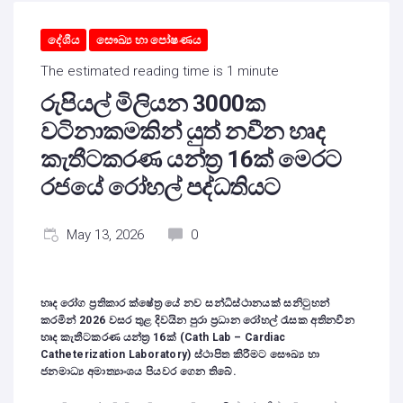
දේශීය
සෞඛ්‍ය හා පෝෂණය
The estimated reading time is 1 minute
රුපියල් මිලියන 3000ක
වටිනාකමකින් යුත් නවීන හෘද
කැතීටකරණ යන්ත්‍ර 16ක් මෙරට
රජයේ රෝහල් පද්ධතියට
May 13, 2026
0
හෘද රෝග ප්‍රතිකාර ක්ෂේත්‍ර යේ නව සන්ධිස්ථානයක් සනිටුහන්
කරමින්
2026
වසර තුළ දිවයින පුරා ප්‍රධාන රෝහල් රැසක අතිනවීන
හෘද කැතීටකරණ යන්ත්‍ර
16
ක් (
Cath Lab – Cardiac
Catheterization Laboratory)
ස්ථාපිත කිරීමට සෞඛ්‍ය හා
ජනමාධ්‍ය අමාත්‍යාංශය පියවර ගෙන තිබේ.