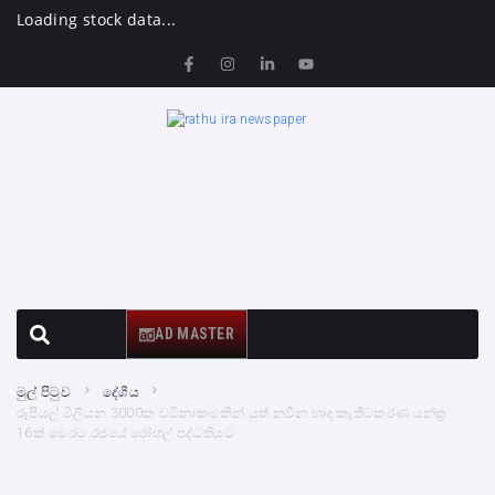
Loading stock data...
AD MASTER
මුල් පිටුව
දේශීය
රුපියල් මිලියන 3000ක වටිනාකමකින් යුත් නවීන හෘද කැතීටකරණ යන්ත්‍ර
16ක් මෙරට රජයේ රෝහල් පද්ධතියට