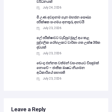
වර්ධනයක්
July 24, 2026
මී උණ අවදානම ගැන මහජන සෞඛ්‍ය
පරීක්ෂක සංගමය අනතුරු අඟවයි
July 23, 2026
ලේ පරීක්ෂාවට වැඩිපුර මුදල් අය කළ
පුද්ගලික රෝහලකට වාර්තා ගත ලක්ෂ 30ක
දඩයක්
July 23, 2026
ඩෙංගු එන්නත වත්මන් වසංගතයට විසඳුමක්
නොවේ – ජාතික ඖෂධ නියාමන
අධිකාරියේ සභාපති
July 23, 2026
Leave a Reply