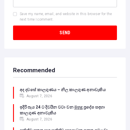
Save my name, email, and website in this browser for the
next time I comment.
Recommended
අද දවසේ කාලගුණය – නිල කාලගුණ අනාවැකිය
August 7, 2026
ඉදිරි පැය 24 ට දිවයින වටා වන මුහුදු ප්‍රදේශ සඳහා
කාලගුණ අනාවැකිය
August 7, 2026