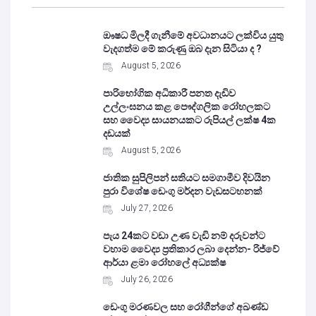
ඖෂධ මිලදී ගැනීමේ අවධානයට ලක්විය යුතු
වැදගත්ම මේ කරුණු ඔබ දැන සිටියා ද ?
August 5, 2026
පාරිභෝගික අධිකාරී පනත දැඩිව
උල්ලංඝනය කළ පෞද්ගලික රෝහලකට
සහ වෛද්‍ය සායනයකට රුපියල් ලක්ෂ 4ක
දඩයක්
August 5, 2026
ජාතික සුපිලිපන් සතියට සමගාමීව දිවයින
පුරා විශේෂ ඩෙංගු මර්දන වැඩසටහනක්
July 27, 2026
පැය 24කට වඩා උණ වැඩි නම් දරුවන්ට
වහාම වෛද්‍ය ප්‍රතිකාර ලබා දෙන්න- රිජ්වේ
ආර්යා ළමා රෝහලේ අධ්‍යක්ෂ
July 26, 2026
ඩෙංගු මරණවල සහ රෝගීන්ගේ අඛණ්ඩ