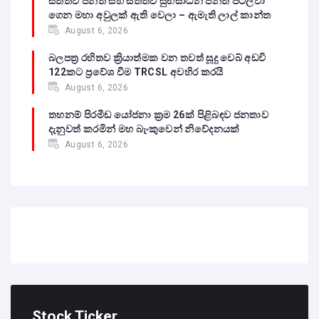
සත්ත්ව පනත සහ සත්ත්ව සුභසාධන පනත පටලවා
ගෙන මහා අවුලක් ඇති වෙලා – ඇමැති ලාල් කාන්ත
August 6, 2026
බලපත්‍ර රහිතව ක්‍රියාත්මක වන තවත් සූදු වෙබ් අඩවි
122කට ප්‍රවේශ වීම TRCSL අවහිර කරයි
August 6, 2026
තහනම් පිරමීඩ යෝජනා ක්‍රම 26ක් පිළිබඳව ජනතාව
දැනුවත් කරමින් මහ බැංකුවෙන් නිවේදනයක්
August 6, 2026
Stock Ticker