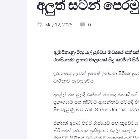
අලුත් සටන් පෙරම
May 12, 2026
0
ඇමරිකානු-ඊශ්‍රායල් යුද්ධය මධ්‍යයේ එක්සත් 
රහසිගතව ප්‍රහාර මාලාවක් සිදු කරමින් ස
ඉරානයේ ලාවන් දූපතේ ඉන්ධන පිරිපහදුව
වාර්තාව පැවසුවේය.
අප්‍රේල් මස මුලදී එක්සත් ජනපද ජනාධිපත
ප්‍රකාශයට පත් කිරීමට ආසන්නව සිටියදී එ
බිඳ වැටුණු බව Wall Street Journal වාර්
එක්සත් අරාබි එමීර් රාජ්‍යයට සහ කුවේටය
කිරීමෙන් ඉරානය ප්‍රතිප්‍රහාර එල්ල කළේය
නිහඬව පිළිගත් බව එක් මූලාශ්‍රයක් පැවසී