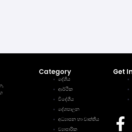
Category
Get I
දේශීය
න,
ආර්ථික
මග
විදේශීය
දේශපාලන
අධ්‍යාපන හා වෘත්තීය
ව්‍යාපාරික