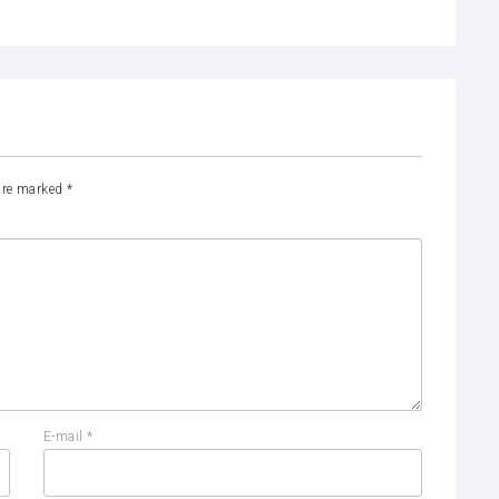
 are marked
*
E-mail
*