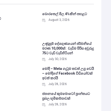
බොරතෙල් මිල 4%කින් පහළට
ේ
August 3, 2026
උණුසුම් දේශගුණයෙන් ජර්මනියේ
මරණ 10,000ක්: වැඩිම පිරිස අවුරුදු
75ට වැඩි වැඩිහිටියන්
July 30, 2026
මෝදි – Meta ගැටුම තවත් උග්‍ර වෙයි
– මෝදිගේ Facebook වීඩියෝවක්
ඉවත් කරයි
July 28, 2026
ජපානයේ කුමමොටෝ ප්‍රාන්තයට
ප්‍රබල භූමිකම්පාවක්
July 28, 2026