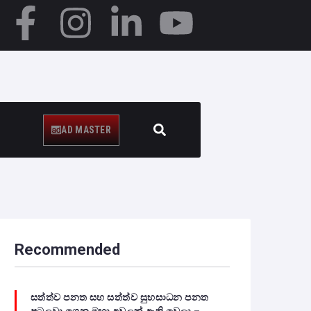
AD MASTER
Recommended
සත්ත්ව පනත සහ සත්ත්ව සුභසාධන පනත