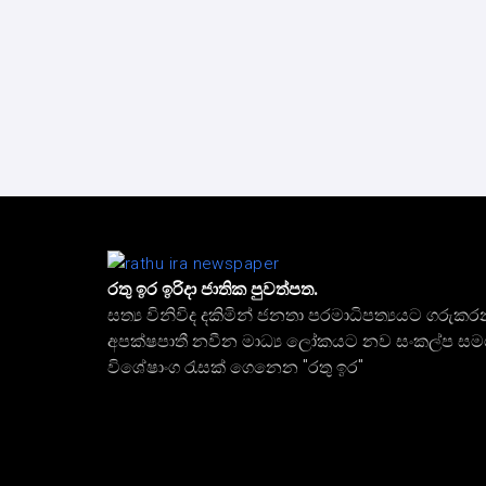
රතු ඉර ඉරිදා ජාතික පුවත්පත.
සත්‍ය විනිවිද දකිමින් ජනතා පරමාධිපත්‍යයට ගරුකර
අපක්ෂපාතී නවීන මාධ්‍ය ලෝකයට නව සංකල්ප ස
විශේෂාංග රැසක් ගෙනෙන "රතු ඉර"