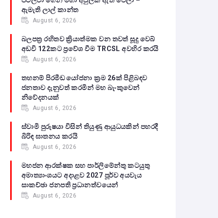
පටලවා ගෙන මහා අවුලක් ඇති වෙලා –
ඇමැති ලාල් කාන්ත
August 6, 2026
බලපත්‍ර රහිතව ක්‍රියාත්මක වන තවත් සූදු වෙබ්
අඩවි 122කට ප්‍රවේශ වීම TRCSL අවහිර කරයි
August 6, 2026
තහනම් පිරමීඩ යෝජනා ක්‍රම 26ක් පිළිබඳව
ජනතාව දැනුවත් කරමින් මහ බැංකුවෙන්
නිවේදනයක්
August 6, 2026
ස්වාමි පුරුෂයා විසින් තියුණු ආයුධයකින් පහරදී
බිරිඳ ඝාතනය කරයි
August 6, 2026
මහජන ආරක්ෂක සහ පාර්ලිමේන්තු කටයුතු
අමාත්‍යාංශයට අදාළව 2027 පූර්ව අයවැය
සාකච්ඡා ජනපති ප්‍රධානත්වයෙන්
August 6, 2026