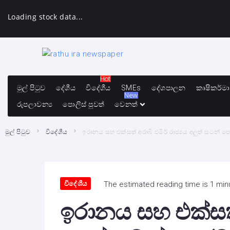
Loading stock data...
Hot
මුල් පිටුව
දේශීය
විදේශීය
SMEs
දේශපාලන
කෘෂිකර්ම
New
රුපලාවන්‍ය
පොලිස් පුවත්
වෙනත්
මුල් පිටුව
විදේශීය
ඉරානය සහ එක්සත් අරාබි එමීර් රාජ්‍යය අලුත් සටන් 
විදේශීය
The estimated reading time is 1 min
ඉරානය සහ එක්සත් 