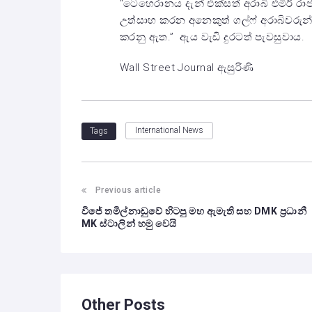
“ටෙහෙරානය දැන් එක්සත් අරාබි එමීර් රාජ
උත්සාහ කරන අනෙකුත් ගල්ෆ් අරාබිවරුන
කරනු ඇත.” ඇය වැඩි දුරටත් පැවසුවාය.
Wall Street Journal ඇසුරිණි
International News
Tags
Previous article
විජේ තමිල්නාඩුවේ හිටපු මහ ඇමැති සහ DMK ප්‍රධානී
MK ස්ටාලින් හමු වෙයි
Other Posts