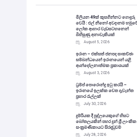
මිලියන 49ක් කුසගින්නට ගොදුරු
වෙයි : එල් නිනෝ අවදානම හමුව
ලෝක ආහාර වැඩසටහනෙන්
බිහිසුණු අනාවැකියක්
August 5, 2026
ඉරාන – එක්සත් ජනපද සාකච්ඡා
සම්බන්ධයෙන් ඉරානයෙන් යළි
ආන්දෝලනාත්මක ප්‍රකාශයක්
August 3, 2026
ට්‍රම්ප් පොරොන්දු ඉටු කරයි –
ඉරානයේ ඉලක්ක වෙත දැවැන්ත
ප්‍රහාර රැල්ලක්
July 30, 2026
දුම්රියක දී පුද්ලයෙකුගේ හිසට
බෝතලයකින් පහර දුන් ශ්‍රී ලාංකික
සංක්‍රමණිකායට සිරදඬුවම්
July 28, 2026