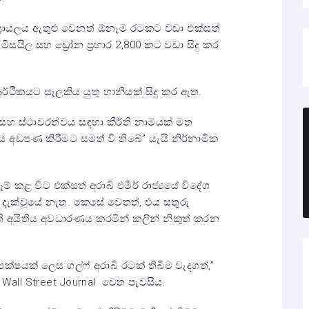
ශ්‍රායලය ඇතුළු වෙනත් ඕනෑම රටකට වඩා එක්සත්
මිසයිල සහ ඩ්‍රෝන ප්‍රහාර 2,800 කට වඩා සිදු කර
ේ ආර්ථිකයට සැලකිය යුතු හානියක් සිදු කර ඇත.
සහ ස්ථාවරත්වය සඳහා කීර්ති නාමයක් මත
ය අඩපණ කිරීමට සමත් වී තිබේ” යැයි නිර්නාමික
ම් කළ විට එක්සත් අරාබි එමීර් රාජ්‍යයේ විදේශ
හස් දැක්වූයේ නැත. කෙසේ වෙතත්, එය සතුරු
ට ඇති අයිතිය අවධාරණය කරමින් කලින් නිකුත් කරන
්ෂයක් ලෙස ගල්ෆ් අරාබි රටක් තිබීම වැදගත්,”
ි Wall Street Journal වෙත පැවසීය.