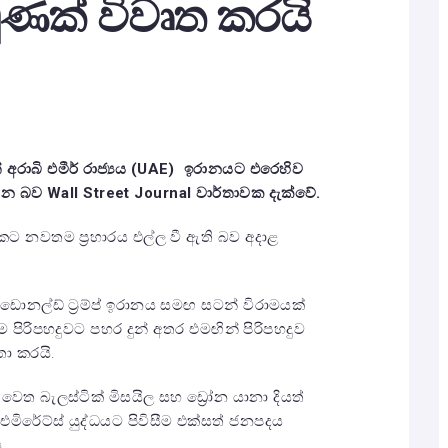
ුණක් විවෘත කරයි
අරාබි එමීර් රාජ්‍යය (
UAE)
ඉරානයට එරෙහිව
ිටින බව
Wall Street Journal
වාර්තාවක දැක්වේ.
කට නවතම ප්‍රහාරය එල්ල වී ඇති බව අදාළ
ි ඩොනල්ඩ් ට්‍රම්ප් ඉරානය සමඟ සටන් විරාමයක්
ම පිරිපහදුවට පහර දුන් අතර එමඟින් පිරිපහදුව
තා කරයි.
 වෙත බැලස්ටික් මිසයිල සහ ඩ්‍රෝන යානා දියත්
. එමිරේට්ස් යුද්ධයට පිවිසීම එක්සත් ජනපදය
ය.