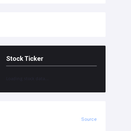
Stock Ticker
Loading stock data...
Source