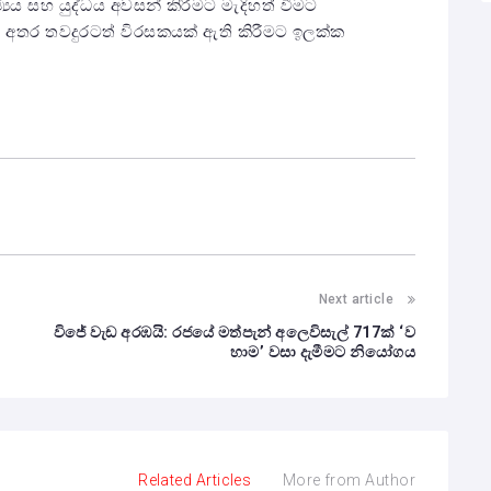
්‍යය සහ යුද්ධය අවසන් කිරීමට මැදිහත් වීමට
් අතර තවදුරටත් විරසකයක් ඇති කිරීමට ඉලක්ක
Next article
විජේ වැඩ අරඹයි: රජයේ මත්පැන් අලෙවිසැල් 717ක් ‘ව
හාම’ වසා දැමීමට නියෝගය
Related Articles
More from Author