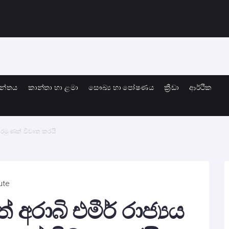
ාන්තය
කාන්තා හා ළමා
සෞඛ්‍ය හා පෝෂණය
ක්‍රීඩා
ආර්ථික
පෙරමුණක් විවෘත කරයි
ute
අරාබි එමීර් රාජ්‍යය