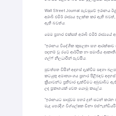
Wall Street Journal පැවසුවේ ඉරානය ඊ
අරාබි එමීර් රාජ්‍යය ඉලක්ක කර ඇති බවත්, 
ඇති බවත්ය.
මෙම ප්‍රහාර එක්සත් අරාබි එමීර් රාජ්‍යය
“ඉරානය විදේශික කුසලතා සහ ආරක්ෂාව 
පදනම් වූ රටේ ආර්ථික හා සමාජීය ආකෘති
ගල්ෆ් නිලධාරීන් පැවසීය.
පුවත්පත විසින් අදහස් දැක්වීම සඳහා බලපෑ
කටයුතු අමාත්‍යාංශය ප්‍රහාර පිළිබඳව අද
ක්‍රියාවන්ට ප්‍රතිචාර දැක්වීමට අබුඩාබි
ලද ප්‍රකාශයක් වෙත යොමු කළේය.
“ඉරානයට සෘජුවම පහර දුන් සටන් කරන පක
මැද පෙරදිග විශ්ලේෂක ඩිනා එස්ෆැන්ඩියර