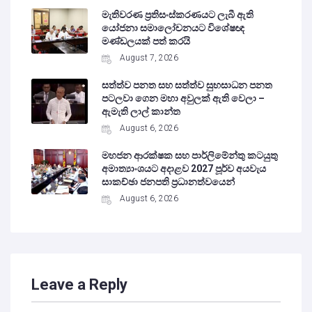
මැතිවරණ ප්‍රතිසංස්කරණයට ලැබී ඇති
යෝජනා සමාලෝචනයට විශේෂඥ
මණ්ඩලයක් පත් කරයි
August 7, 2026
සත්ත්ව පනත සහ සත්ත්ව සුභසාධන පනත
පටලවා ගෙන මහා අවුලක් ඇති වෙලා –
ඇමැති ලාල් කාන්ත
August 6, 2026
මහජන ආරක්ෂක සහ පාර්ලිමේන්තු කටයුතු
අමාත්‍යාංශයට අදාළව 2027 පූර්ව අයවැය
සාකච්ඡා ජනපති ප්‍රධානත්වයෙන්
August 6, 2026
Leave a Reply