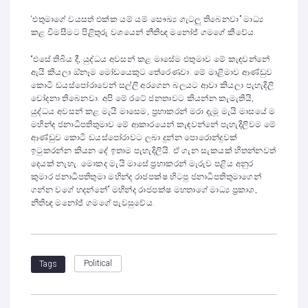
‘එතුමාගේ වයසත් එක්ක යම් යම් සෞඛ්‍ය ගැටලු තිබෙනවා” මාධ්‍ය
කළ විමසීමට පිළිතුරු වශයෙන් නීතිඥ මනෝජ් ගමගේ කීවේය.
“එසේ තිබිය දී, යුද්ධය අවසන් කළ මාසේම එතුමාව මේ කැඳවන්නේ
ඇයි කියලා ඔ්නෑම මෝඩයෙකුට තේරෙණවා. මේ මාළිමාව ආණ්ඩුව
කොටි ඩයස්පෝරාවෙන් සල්ලි අරගෙන බලයට ආවා කියලා පැහැදිලි
චෝදනා තිබෙනවා. අපි මේ රටේ ජනතාවට කියන්න කැමැතියි,
යුද්ධය අවසන් කළ මැයි මාසෙම, ප්‍රභාකරන් මරා දැමූ මැයි මාසයේ ම
මහින්ද ජනාධිපතිතුමාව මේ ආකාරයෙන් කැඳවන්නේ පැහැදිලිවම මේ
ආණ්ඩුව කොටි ඩයස්පෝරාවට ලබා දුන්න පොරොන්දුවක්
ඉටුකරන්න කියන දේ ඉතාම පැහැදිලියි. ඒ ගැන සැකයක් හිතන්නවත්
දෙයක් නැහැ. මොකද මැයි මාසේ ප්‍රභාකරන් මැරුව පළිය අනුර
කුමාර ජනාධිපතිතුමා මහින්ද රාජපක්ෂ හිටපු ජනාධිපතිතුමාගෙන්
ගන්න වගේ හදන්නේ” මහින්ද රාජපක්ෂ මහතාගේ මාධ්‍ය ප්‍රකාශ,
නීතිඥ මනෝජ් ගමගේ පැවසුවේය.
Political
Tags