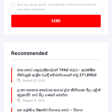
Save my name, email, and website in this browser for the
next time I comment.
Recommended
මාස හතට යතුරුපදිකරුවන් 749ක් මරුට:- ආරක්ෂිත
හිස්වැසුම් ආශ්‍රිත වැරදි සම්බන්ධයෙන් නඩු 271,890ක්
August 8, 2026
ලංකා සතොස අත්‍යවශ්‍ය ආහාර ද්‍රව්‍ය කිහිපයක මිල යළිත්
අඩුකරයි: නව මිල ගණන් මෙන්න
August 8, 2026
පහ ශ්‍රේණිය ශිෂ්‍යත්ව විභාගය හෙට – විභාග