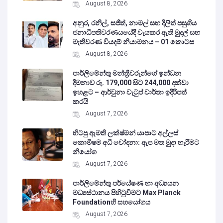
August 8, 2026
අනුර, රනිල්, සජිත්, නාමල් සහ දිලිත් පසුගිය
ජනාධිපතිවරණයයේදී වැයකර ඇති මුදල් සහ
මැතිවරණ වියදම් නියාමනය – 01 කොටස
August 8, 2026
පාර්ලිමේන්තු මන්ත්‍රීවරුන්ගේ ඉන්ධන
දීමනාව රු. 179,000 සිට 244,000 දක්වා
ඉහළට – ආර්චුනා වැටුප් වාර්තා ඉදිරිපත්
කරයි
August 7, 2026
හිටපු ඇමති ලක්ෂ්මන් යාපාට අල්ලස්
කොමිෂම අධි චෝදනා: ඇප මත මුදා හැරීමට
නියෝග
August 7, 2026
පාර්ලිමේන්තු පර්යේෂණ හා අධ්‍යයන
මධ්‍යස්ථානය පිහිටුවීමට Max Planck
Foundationහි සහයෝගය
August 7, 2026