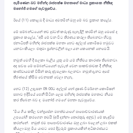
පැමිණෙන බව මහින්ද රාජපක්ෂ මහතාගේ මාධ්‍ය ප්‍රකාශක නීතිඥ
මනෝජ් ගමගේ පැවසුවේය.
ඊයේ (11) කොළඹ දී මාධ්‍ය අමතමින් ඔහු මේ බව ප්‍රකාශ කළේය.
මේ සම්බන්ධයෙන් තව දුරටත් කරුණු පැහැදිලි කරමින් ඔහු මෙසේ ද
ප්‍රකාශ කළේය, “අපි මේ වන විට තීරණය කරලා තිබෙනවා හිටපු
ජනාධිපති මහින්ද රාජපක්ෂ මහතා හෙට අල්ලස් කොමිෂම හමුවට
යනවා කියලා. එතුමා ප්‍රශ්නවලින් පළා යන කෙනෙක් නෙමෙයි.
නමුත් මෙහි දී සලකා බැලිය යුතු යම් යම් නීතිමය කාරණා තිබෙනවා.
අද සවස මේ සම්බන්ධයෙන් පැවැත් වෙන සාකච්ඡාවක දී නීතිඥ
කණ්ඩායමක් විසින් කරුණු සලකා බලනවා. නමුත් දැනට අපේ
තීරණයේ කිසිම වෙනසක් වෙලා නැහැ.
හෙට (12) උදෑසන 09.00ට අල්ලස් හෝ දූෂණ විමර්ශන කොමිෂන්
සභාව ඉදිරියේ පෙනී සිටින ලෙස මහින්ද රාජපක්ෂ මහතාට නියම
කර තිබෙන බව ද මනෝජ් ගමගේ මහතා පැවසුවේය.
“මිය ගිය කපිල චන්ද්‍රසේන මහත්මයාගේ පාපොච්චාරණයක්
උපයෝගී කරගෙන තමයි (අපි දන්නා තොරතුරු අනුව) මේ කැඳවීම
කරන්නේ. නමුත් එම පාපොච්චාරණය ඔහු ලබා බලෙන් ලබා එකක්
කියලා ඔහු මිය යාමට පෙර දිවුරුම් ප්‍රකාශයකින් අධිකරණයට