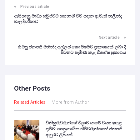
Previous article
ආසියානු මාධ්‍ය සමුළුවට සහභාගී වීම සඳහා ඇමැති නලින්ද
මාලදිවයිනට
Next article
හිටපු ජනපති මහින්ද අල්ලස් කොමිෂමට ප්‍රකාශයක් ලබා දී
පිටතට පැමිණ කළ විශේෂ ප්‍රකාශය
Other Posts
Related Articles
More from Author
විනිසුරුවරුන්ගේ විශ්‍රාම යාමේ වයස ඉහළ
දැමීම: ත්‍රෛනායික හිමිවරුන්ගෙන් ජනපති
අනුරට ලිපියක්