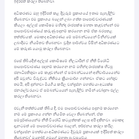
ඉදිරිපත් කරලා තිබෙනවා.
අධිකරණට ඔහු ඉදිරිපත් කළ දිවුරුම් ප්‍රකාශයේ ඉතාම පැහැදිලිව
තිබෙනවා එම ප්‍රකාශය බලෙන් ලබා ගත්ත පාපොච්චාරණයක්
කියලා. අල්ලස් කොමිෂම මහින්ද රාජපක්ෂ මහතා කැඳවන්නේ එම
පාපොච්චාරණයේ කරුණු පදනම් කරගෙන නම් ඒක බරපතළ
තත්ත්වයක්. මොකද අධිකරණය මේ සම්බන්ධයෙන් විනිශ්චයක්
ලබාදීමට නියමිතව තිබෙනවා. චූදිත පාර්ශ්වය විසින් අධිකරණයට
මේ කරුණ යොමු කරලා තිබෙනවා.
එසේ තිබියදීත් අල්ලස් කොමිෂමේ නිලධාරීන් ඒ නීති විරෝධී
පාපොච්චාරණය පදනම් කරගෙන නම් මහින්ද රාජපක්ෂ හිටපු
ජනාධිපතිතුමා මේ කැඳවන්‌නේ ඒ සම්බන්ධයෙන් අනිවාර්යයෙන්ම
අපි ඔවුන්ට විරුද්ධව නීතිමය ක්‍රියාමාර්ග ගන්නවා. ඒකට හේතුව
තමයි, අපි දන්නවා මියගිය කපිල චන්ද්‍රස්න මහත්මයා අධ්‍යක්ෂ
ජනරාල්වරයාට ඒ සම්බන්ධයෙන් පැහැදිලිව නමින් චෝදනා එල්ල
කරලා තිබෙනවා.
එවැනි තත්ත්වයක් තිබිය දී, එම පාපොච්චාරණය පදනම් කරගෙන
නම් මේ ප්‍රකාශය ගන්න නියමිත වෙලා තිබෙන්නේ, ඒක
සම්පූර්ණයෙන්ම නීති විරෝධී කටයුත්තක් ලෙස අපි දකිනවා. මොකද
දැනටමත් මේ පාපොච්චාරණය බලෙන්, තර්ජනය කරලා කපිල
චන්ද්‍රසේන මහත්මයා අධිකරණයට දිවුරුම් ප්‍රකාශයක් ඉදිරිපත් කරලා
තිබෙනවා” මනෝජ් ගමගේ මහතා පැවසුවේය.