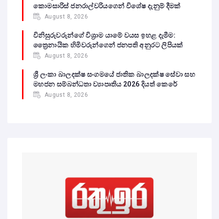
කොමසාරිස් ජනරාල්වරියගෙන් විශේෂ දැනුම් දීමක්
August 8, 2026
විනිසුරුවරුන්ගේ විශ්‍රාම යාමේ වයස ඉහළ දැමීම:
ත්‍රෛනායික හිමිවරුන්ගෙන් ජනපති අනුරට ලිපියක්
August 8, 2026
ශ්‍රී ලංකා බාලදක්ෂ සංගමයේ ජාතික බාලදක්ෂ සේවා සහ
මහජන සම්බන්ධතා ව්‍යාපෘතිය 2026 දියත් කෙරේ
August 8, 2026