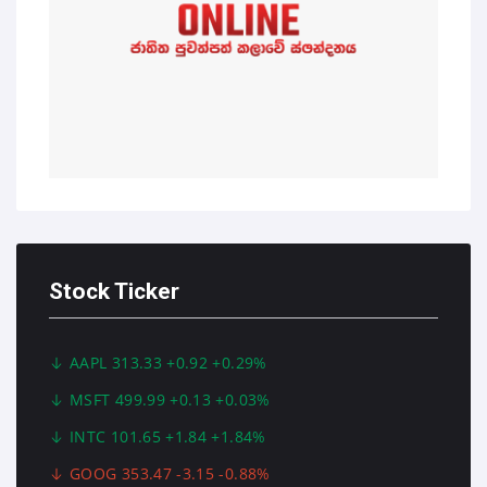
Stock Ticker
AAPL 313.33 +0.92 +0.29%
MSFT 499.99 +0.13 +0.03%
INTC 101.65 +1.84 +1.84%
GOOG 353.47 -3.15 -0.88%