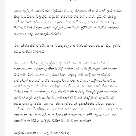
හෙට අල්ලස් කොමිෂම ඉදිරියට විශාල ජනතාවක් පැමිණේ දැයි මාධ්‍ය
කළ විමසීමට පිළිතුරු දෙමින් මනෝජ් ගමගේ මහතා ප්‍රකාශ කළේ
මහින්ද රාජපක්ෂ මහතාට ආදරය කරන විශාල ජනතාවක් රට තුළ
සිටින බවත් ඔවුන් හෙට අල්ලස් කොමිෂම ඉදිරියට පැමිණීම තමන්ට
පාලනය කළ නොහැකි බවත්ය.
‘එය කිසිසේත් විමර්ශන කටයුතුවලට බාධාවක් නොවෙයි” ඔහු දැඩිව
අවධාරණය කළේය.
“මේ රටේ තිස් අවුරුදු යුද්ධය අවසන් කළ නායකයාගෙන් මේ
ආකාරයෙන් දේශපාලනිකව පිළිගන්න යම් යම් ක්‍රියාදාමයන් කරන
විට මේ රටේ ජනතාව ඉවසන්නේ නැහැ. මේ මාළිමා ආණ්ඩුව
තමන්ගේ අවසන් හුස්ම හෙළන්න කරන අවසාන පළිගැනීම මේක
වෙන්න පුළුවන්. ඒකට හේතුව තමයි සාමාන්‍ය කතාවක් තියෙනවා
මිනිහෙක් මැරෙන්න ළං වුණාම ඒ මිනිහා මරු විකල්ලෙන් කරන්න
පුළුවන් හැම දේම කරනවා, මේකත් ඒ වගේ. මාළිමාව ආණ්ඩුවේ
අවසානය ළංවෙන කොට, ජනතාවගෙන් ප්‍රතික්ෂේප වෙන කොට
මහින්ද ජනාධිපතිතුමාට මේ කරන කරදරය මේ රටේ ජනතාව ඉවසන
එකක් නැහැ. ඒක අපි පැහැදිලිව කියන්න කැමැතියි. ආණ්ඩුවේ සුදු
කොඩිය තමයි ආණ්ඩුව විසින්ම මේ වනා ගන්නේ.
එතුමාට සෞඛ්‍ය ගැටලු තිබෙනවා ද ?