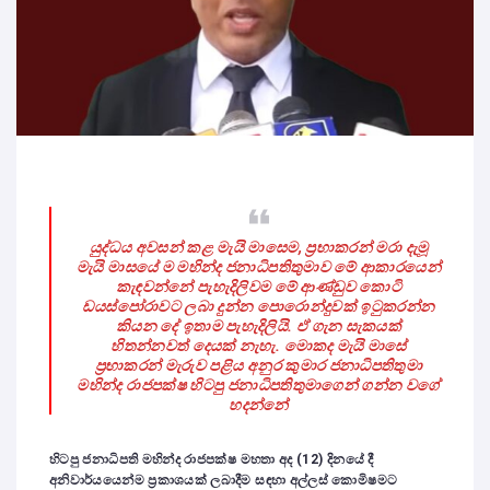
යුද්ධය අවසන් කළ මැයි මාසෙම, ප්‍රභාකරන් මරා දැමූ
මැයි මාසයේ ම මහින්ද ජනාධිපතිතුමාව මේ ආකාරයෙන්
කැඳවන්නේ පැහැදිලිවම මේ ආණ්ඩුව කොටි
ඩයස්පෝරාවට ලබා දුන්න පොරොන්දුවක් ඉටුකරන්න
කියන දේ ඉතාම පැහැදිලියි. ඒ ගැන සැකයක්
හිතන්නවත් දෙයක් නැහැ. මොකද මැයි මාසේ
ප්‍රභාකරන් මැරුව පළිය අනුර කුමාර ජනාධිපතිතුමා
මහින්ද රාජපක්ෂ හිටපු ජනාධිපතිතුමාගෙන් ගන්න වගේ
හදන්නේ
හිටපු ජනාධිපති මහින්ද රාජපක්ෂ මහතා අද (12) දිනයේ දී
අනිවාර්යයෙන්ම ප්‍රකාශයක් ලබාදීම සඳහා අල්ලස් කොමිෂමට