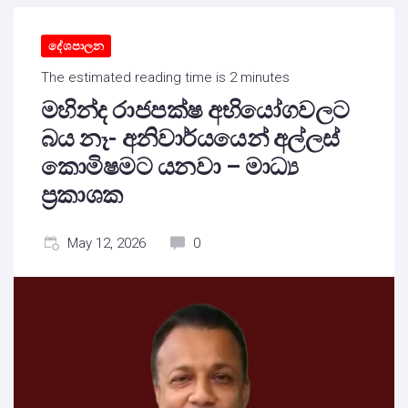
දේශපාලන
The estimated reading time is 2 minutes
මහින්ද රාජපක්ෂ අභියෝගවලට
බය නෑ- අනිවාර්යයෙන් අල්ලස්
කොමිෂමට යනවා – මාධ්‍ය
ප්‍රකාශක
May 12, 2026
0