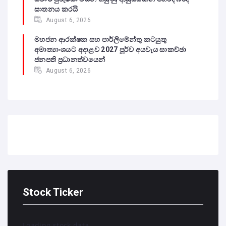
ඝාතනය කරයි
August 6, 2026
මහජන ආරක්ෂක සහ පාර්ලිමේන්තු කටයුතු
අමාත්‍යාංශයට අදාළව 2027 පූර්ව අයවැය සාකච්ඡා
ජනපති ප්‍රධානත්වයෙන්
August 6, 2026
Stock Ticker
Loading stock data...