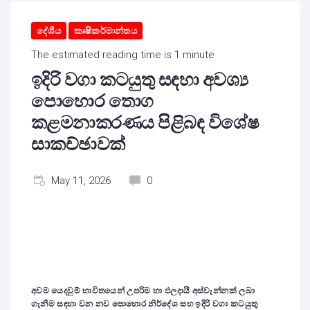
දේශීය
කෘෂිකර්මාන්තය
The estimated reading time is 1 minute
ඉදිරි වගා කටයුතු සඳහා අවශ්‍ය
පොහොර තොග
කළමනාකරණය පිළිබඳ විශේෂ
සාකච්ඡාවක්
May 11, 2026
0
අවම යෙදවුම් භාවිතයෙන් උපරිම හා ඵලදායී අස්වැන්නක් ලබා
ගැනීම සඳහා වන නව පොහොර නිර්දේශ සහ ඉදිරි වගා කටයුතු