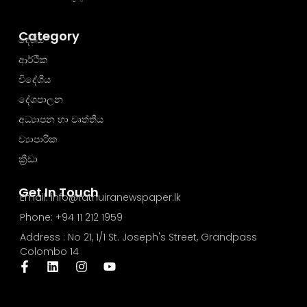
Category
දේශීය
ආර්ථික
විදේශීය
දේශපාලන
අධ්‍යාපන හා වෘත්තීය
ව්‍යාපාරික
ක්‍රීඩා
Get In Touch
Email: info@rathuiranewspaper.lk
Phone: +94 11 212 1959
Address : No 21, 1/1 St. Joseph's Street, Grandpass
Colombo 14