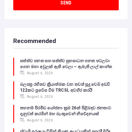
Recommended
සත්ත්ව පනත සහ සත්ත්ව සුභසාධන පනත පටලවා
ගෙන මහා අවුලක් ඇති වෙලා – ඇමැති ලාල් කාන්ත
August 6, 2026
බලපත්‍ර රහිතව ක්‍රියාත්මක වන තවත් සූදු වෙබ් අඩවි
122කට ප්‍රවේශ වීම TRCSL අවහිර කරයි
August 6, 2026
තහනම් පිරමීඩ යෝජනා ක්‍රම 26ක් පිළිබඳව ජනතාව
දැනුවත් කරමින් මහ බැංකුවෙන් නිවේදනයක්
August 6, 2026
ස්වාමි පුරුෂයා විසින් තියුණු ආයුධයකින් පහරදී බිරිඳ