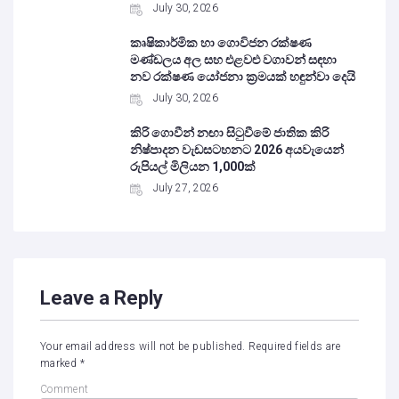
July 30, 2026
කෘෂිකාර්මික හා ගොවිජන රක්ෂණ
මණ්ඩලය අල සහ එළවළු වගාවන් සඳහා
නව රක්ෂණ යෝජනා ක්‍රමයක් හඳුන්වා දෙයි
July 30, 2026
කිරි ගොවීන් නඟා සිටුවීමේ ජාතික කිරි
නිෂ්පාදන වැඩසටහනට 2026 අයවැයෙන්
රුපියල් මිලියන 1,000ක්
July 27, 2026
Leave a Reply
Your email address will not be published.
Required fields are
marked
*
Comment