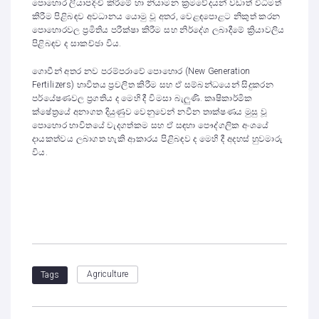
පොහොර ලියාපදිංචි කිරීමේ හා නියාමන ක්‍රමවේදයන් වඩාත් විධිමත්
කිරීම පිළිබඳව අවධානය යොමු වූ අතර, වෙළඳපොළට නිකුත් කරන
පොහොරවල ප්‍රමිතිය පරීක්ෂා කිරීම සහ නිර්දේශ ලබාදීමේ ක්‍රියාවලිය
පිළිබඳව ද සාකච්ඡා විය.
ගොවීන් අතර නව පරම්පරාවේ පොහොර (New Generation
Fertilizers) භාවිතය ප්‍රචලිත කිරීම සහ ඒ සම්බන්ධයෙන් සිදුකරන
පර්යේෂණවල ප්‍රගතිය ද මෙහි දී විමසා බැලුණි. කෘෂිකාර්මික
ක්ෂේත්‍රයේ අනාගත දියුණුව වෙනුවෙන් නවීන තාක්ෂණය මුසු වූ
පොහොර භාවිතයේ වැදගත්කම සහ ඒ සඳහා පෞද්ගලික අංශයේ
දායකත්වය ලබාගත හැකි ආකාරය පිළිබඳව ද මෙහි දී අදහස් හුවමාරු
විය.
Agriculture
Tags