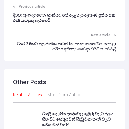
Previous article
දිට්වා කුණාටුවෙන් හානියට පත් ඇළහැර අමුණේ ප්‍රතිසංස්ක
රණ කටයුතු ඇරඹෙයි
Next article
වසර 26කට පසු ජාතික පාරිසරික පනත සංශෝධනය කළා
-පරිසර අමාත්‍ය වෛද්‍ය ධම්මික පටබැඳි
Other Posts
Related Articles
More from Author
වියළි කලාපීය ප්‍රදේශවල කුඹුරු වලට ජලය
හිඟ වීම හේතුවෙන් සිදුවූ වගා හානි වලට
කඩිනමින් වන්දි