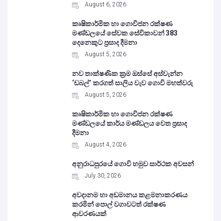
August 6, 2026
කෘෂිකාර්මික හා ගොවිජන රක්ෂණ
මණ්ඩලයේ සේවක සේවිකාවන් 383
දෙනෙකුට ප්‍රසාද දීමනා
August 5, 2026
නව තාක්ෂණික ක්‍රම ඔස්සේ අස්වැන්න
‘ඩබල්’ කරගත් සාලිය වැව ගොවි මහත්වරු
August 5, 2026
කෘෂිකාර්මික හා ගොවිජන රක්ෂණ
මණ්ඩලයේ කාර්ය මණ්ඩලය වෙත ප්‍රසාද
දීමනා
August 4, 2026
අනුරාධපුරයේ ගොවි හමුව සාර්ථක අවසන්
July 30, 2026
අවදානම හා අඩමානය කළමනාකරණය
කරමින් පොල් වගාවටත් රක්ෂණ
ආවරණයක්