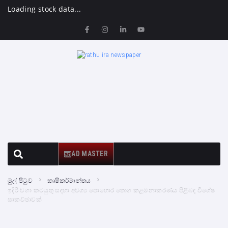
Loading stock data...
AD MASTER
මුල් පිටුව
කෘෂිකර්මාන්තය
ඉදිරි වගා කටයුතු සඳහා අවශ්‍ය පොහොර තොග කළමනාකරණය පිළිබඳ විශේෂ
සාකච්ඡාවක්