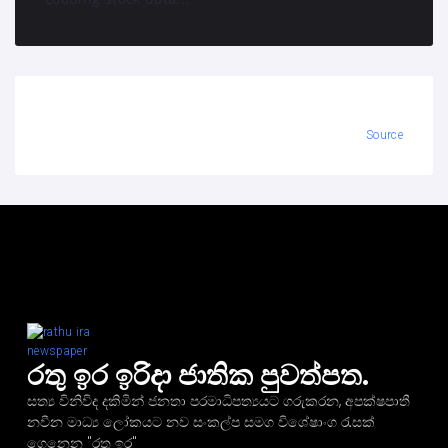
Source
රතු ඉර ඉරිදා ජාතික පුවත්පත.
සත්‍ය විනිවිද දකිමින් ජනතා පරමාධිපත්‍යයට ගරුකරන, අපක්ෂපාතී
නවීන මාධ්‍ය ලෝකයට නව සංකල්ප සමග විශේෂාංග රැසක්
ගෙනෙන "රතු ඉර"