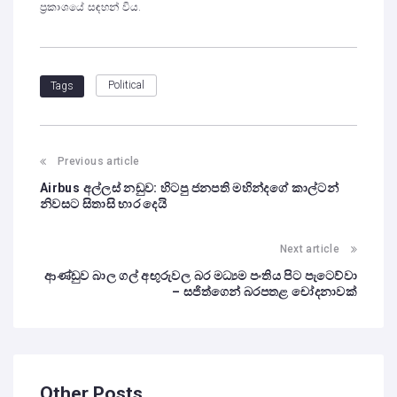
ප්‍රකාශයේ සඳහන් විය.
Political
Tags
Previous article
Airbus අල්ලස් නඩුව: හිටපු ජනපති මහින්දගේ කාල්ටන්
නිවසට සිතාසි භාර දෙයි
Next article
ආණ්ඩුව බාල ගල් අඟුරුවල බර මධ්‍යම පංතිය පිට පැටෙව්වා
– සජිත්ගෙන් බරපතළ චෝදනාවක්
Other Posts