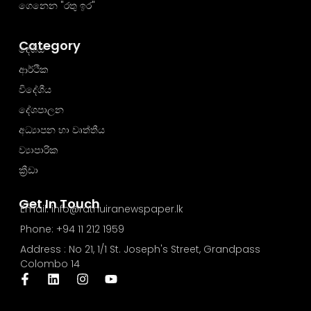
ගෙනෙන "රතු ඉර"
Category
දේශීය
ආර්ථික
විදේශීය
දේශපාලන
අධ්‍යාපන හා වෘත්තීය
ව්‍යාපාරික
ක්‍රීඩා
Get In Touch
Email: info@rathuiranewspaper.lk
Phone: +94 11 212 1959
Address : No 21, 1/1 St. Joseph's Street, Grandpass
Colombo 14