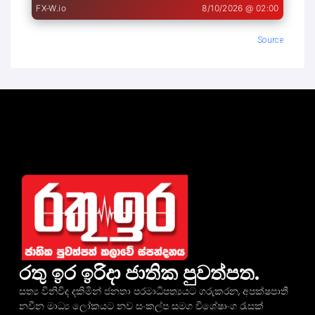
Source
රතු ඉර ඉරිදා ජාතික පුවත්පත.
සත්‍ය විනිවිද දකිමින් ජනතා පරමාධිපත්‍යයට ගරුකරන, අපක්ෂපාතී
නවීන මාධ්‍ය ලෝකයට නව සංකල්ප සමග විශේෂාංග රැසක්