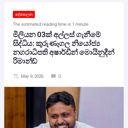
දේශපාලන
The estimated reading time is 1 minute
මිලියන 03ක් අල්ලස් ගැනීමේ
සිද්ධිය: කුරුණෑගල නියෝජ්‍ය
නගරාධිපති අෂාර්ඩීන් මොයිනුදීන්
රිමාන්ඩ්
May 9, 2026
0