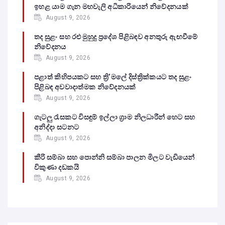
ඉහළ යාම ගැන මහවැලි අධිකාරියෙන් නිවේදනයක්
August 9, 2026
තද සුළං සහ රළු මුහුදු ප්‍රදේශ පිළිබඳව අනතුරු ඇඟවීමේ
නිවේදනය
August 9, 2026
පළාත් කිහිපයකට සහ ත්‍රි’මලේ දිස්ත්‍රික්කයට තද සුළං
පිළිබඳ අවවාදාත්මක නිවේදනයක්
August 9, 2026
ගැටලු රැසකට විසඳුම් ඉල්ලා ග්‍රාම නිලධාරීන් හෙට සහ
අනිද්දා සටනට
August 9, 2026
කීරි සම්බා සහ පොන්නි සම්බා පාලන මිලට වැඩියෙන්
විකුණා දඩකයි
August 9, 2026