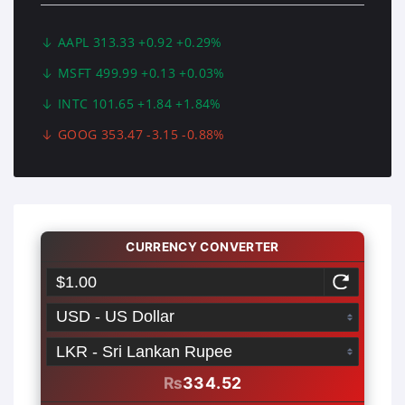
AAPL 313.33 +0.92 +0.29%
MSFT 499.99 +0.13 +0.03%
INTC 101.65 +1.84 +1.84%
GOOG 353.47 -3.15 -0.88%