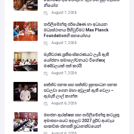
නියෝග
August 7, 2026
පාර්ලිමේන්තු පර්යේෂණ හා අධ්‍යයන
මධ්‍යස්ථානය පිහිටුවීමට Max Planck
Foundationහි සහයෝගය
August 7, 2026
මැතිවරණ ප්‍රතිසංස්කරණයට ලැබී ඇති
යෝජනා සමාලෝචනයට විශේෂඥ
මණ්ඩලයක් පත් කරයි
August 7, 2026
සත්ත්ව පනත සහ සත්ත්ව සුභසාධන පනත
පටලවා ගෙන මහා අවුලක් ඇති වෙලා –
ඇමැති ලාල් කාන්ත
August 6, 2026
මහජන ආරක්ෂක සහ පාර්ලිමේන්තු කටයුතු
අමාත්‍යාංශයට අදාළව 2027 පූර්ව අයවැය
සාකච්ඡා ජනපති ප්‍රධානත්වයෙන්
August 6, 2026