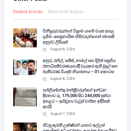
Related Articles
More from Author
විනිසුරුවරුන්ගේ විශ්‍රාම යාමේ වයස ඉහළ
දැමීම: ත්‍රෛනායික හිමිවරුන්ගෙන් ජනපති
අනුරට ලිපියක්
August 8, 2026
අනුර, රනිල්, සජිත්, නාමල් සහ දිලිත් පසුගිය
ජනාධිපතිවරණයයේදී වැයකර ඇති මුදල් සහ
මැතිවරණ වියදම් නියාමනය – 01 කොටස
August 8, 2026
පාර්ලිමේන්තු මන්ත්‍රීවරුන්ගේ ඉන්ධන
දීමනාව රු. 179,000 සිට 244,000 දක්වා
ඉහළට – ආර්චුනා වැටුප් වාර්තා ඉදිරිපත්
කරයි
August 7, 2026
හිටපු ඇමති ලක්ෂ්මන් යාපාට අල්ලස්
කොමිෂම අධි චෝදනා: ඇප මත මුදා හැරීමට