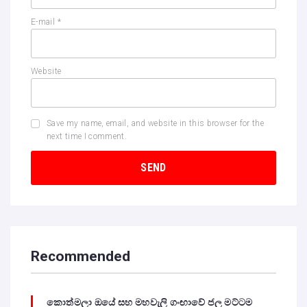
E-mail
*
Website
Save my name, email, and website in this browser for the
next time I comment.
Recommended
කොත්මලා ඔයේ සහ මහවැලි ගංඟාවේ ජල මට්ටම