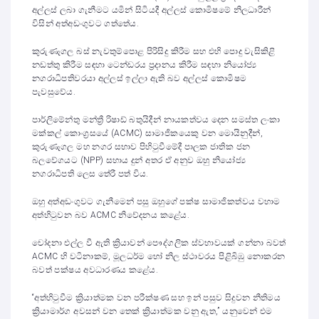
අල්ලස් ලබා ගැනීමට යමින් සිටියදී අල්ලස් කොමිෂමේ නිලධාරීන්
විසින් අත්අඩංගුවට ගත්තේය.
කුරුණෑගල බස් නැවතුම්පොළ පිරිසිදු කිරීම සහ එහි පොදු වැසිකිළි
නඩත්තු කිරීම සඳහා ටෙන්ඩරය ප්‍රදානය කිරීම සඳහා නියෝජ්‍ය
නගරාධිපතිවරයා අල්ලස් ඉල්ලා ඇති බව අල්ලස් කොමිෂම
පැවසුවේය.
පාර්ලිමේන්තු මන්ත්‍රී රිෂාඩ් බතුයිදීන් නායකත්වය දෙන සමස්ත ලංකා
මක්කල් කොංග්‍රසයේ (ACMC) සාමාජිකයෙකු වන මොයිනුදීන්,
කුරුණෑගල මහ නගර සභාව පිහිටුවීමේදී පාලක ජාතික ජන
බලවේගයට (NPP) සහාය දුන් අතර ඒ අනුව ඔහු නියෝජ්‍ය
නගරාධිපති ලෙස තේරී පත් විය.
ඔහු අත්අඩංගුවට ගැනීමෙන් පසු ඔහුගේ පක්ෂ සාමාජිකත්වය වහාම
අත්හිටුවන බව ACMC නිවේදනය කළේය.
චෝදනා එල්ල වී ඇති ක්‍රියාවන් පෞද්ගලික ස්වභාවයක් ගන්නා බවත්
ACMC හි වටිනාකම්, මූලධර්ම හෝ නිල ස්ථාවරය පිළිබිඹු නොකරන
බවත් පක්ෂය අවධාරණය කළේය.
“අත්හිටුවීම ක්‍රියාත්මක වන පරීක්ෂණ සහ ඉන් පසුව සිදුවන නීතිමය
ක්‍රියාමාර්ග අවසන් වන තෙක් ක්‍රියාත්මක වනු ඇත,” යනුවෙන් එම