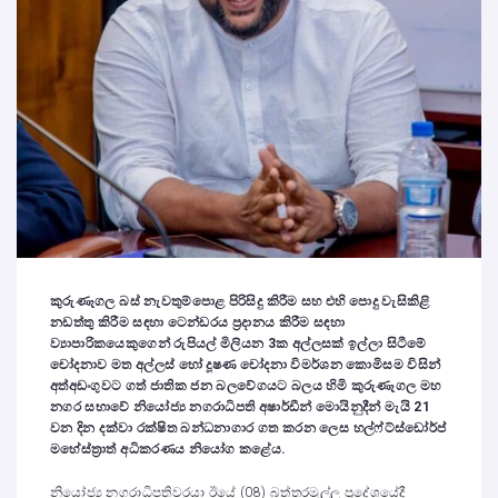
කුරුණෑගල බස් නැවතුම්පොළ පිරිසිදු කිරීම සහ එහි පොදු වැසිකිළි
නඩත්තු කිරීම සඳහා ටෙන්ඩරය ප්‍රදානය කිරීම සඳහා
ව්‍යාපාරිකයෙකුගෙන් රුපියල් මිලියන
3
ක අල්ලසක් ඉල්ලා සිටීමේ
චෝදනාව මත අල්ලස් හෝ දූෂණ චෝදනා විමර්ශන කොමිසම විසින්
අත්අඩංගුවට ගත් ජාතික ජන බලවේගයට බලය හිමි
කුරුණෑගල මහ
නගර සභාවේ නියෝජ්‍ය නගරාධිපති අෂාර්ඩීන් මොයිනුදීන් මැයි
21
වන දින දක්වා රක්ෂිත බන්ධනාගාර ගත කරන ලෙස හල්ෆ්ට්ස්ඩෝර්ප්
මහේස්ත්‍රාත් අධිකරණය නියෝග කළේය.
නියෝජ්‍ය නගරාධිපතිවරයා ඊයේ (08) බත්තරමුල්ල ප්‍රදේශයේදී