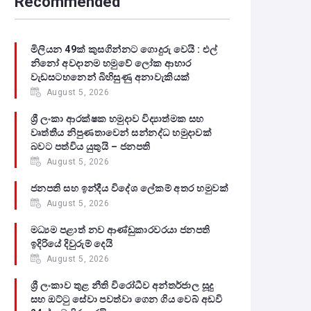
Recommended
මිලියන 49ක් කුසගින්නට ගොදුරු වෙයි : එල්
නිනෝ අවදානම හමුවේ ලෝක ආහාර
වැඩසටහනෙන් බිහිසුණු අනාවැකියක්
August 5, 2026
ශ්‍රී ලංකා ආරක්ෂක හමුදාව විද්‍යාත්මක සහ
වෘත්තීය නිපුණතාවෙන් සන්නද්ධ හමුදාවක්
බවට පත්විය යුතුයි – ජනපති
August 5, 2026
ජනපති සහ ඉන්දීය විදේශ ලේකම් අතර හමුවක්
August 5, 2026
මධ්‍යම පළාත් නව ආණ්ඩුකාරවරයා ජනපති
ඉදිරියේ දිවුරුම් දෙයි
August 5, 2026
ශ්‍රී ලංකාව තුළ නීති විරෝධීව අන්තර්ජාල සූදු
සහ ඔට්ටු සේවා පවත්වා ගෙන ගිය වෙබ් අඩවි