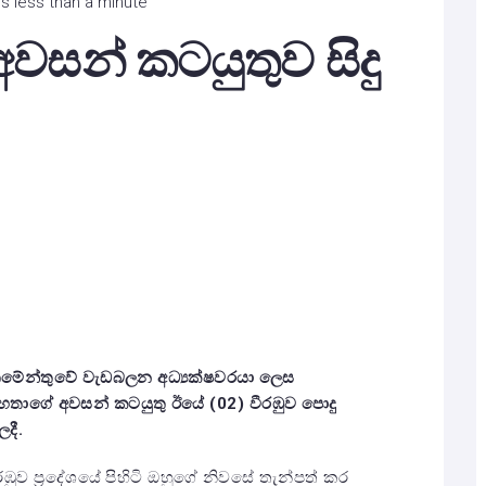
s less than a minute
වසන් කටයුතුව සිදු
ාර්තමේන්තුවේ වැඩබලන අධ්‍යක්ෂවරයා ලෙස
 මහතාගේ අවසන් කටයුතු ඊයේ (02) වීරඹුව පොදු
දී.
ුව ප්‍රදේශයේ පිහිටි ඔහුගේ නිවසේ තැන්පත් කර