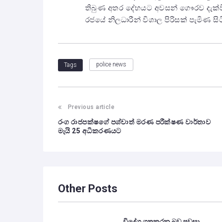
තිබුණ අතර දේහයට අවසන් ගෞරව දැක්වීම සඳ
රජයේ නිලධාරීන් විශාල පිරිසක් පැමිණ සි
police news
Tags
Previous article
රංග රාජපක්ෂගේ පශ්චාත් මරණ පරීක්ෂණ වාර්තාව
මැයි 25 අධිකරණයට
Other Posts
විදේශ ගතකරන බව පවසා