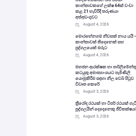
කාන්තාවකගේ ලක්ෂ 64ක් වංචා
කළ 21 හැවිරිදි තරුණයා
අත්අඩංගුවට
August 4, 2026
මොරහේනගම නිවසක් නාය යයි 
කාන්තාවක් තිදෙනෙක් සහ
පුද්ගලයෙක් මරුට
August 4, 2026
මහජන ආරක්ෂක හා පාර්ලිමේන්ත
කටයුතු අමාත්‍යාංශයට පැමිණිලි
යොමුකිරීම සඳහා නිල වෙබ් පිටුව
විවෘත කෙරේ
August 3, 2026
ත්‍රීරෝද රථයක් හා ටිපර් රථයක් ගැට
පුද්ගලයින් දෙදෙනෙකු ජීවිතක්ෂය
August 3, 2026