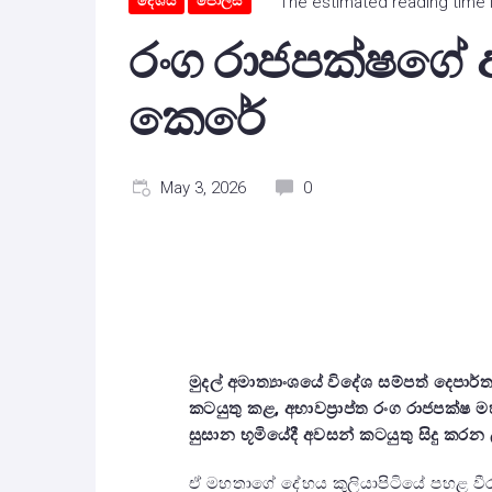
දේශීය
පොලිස්
The estimated reading time i
රංග රාජපක්ෂගේ අ
කෙරේ
May 3, 2026
0
මුදල් අමාත්‍යාංශයේ විදේශ සම්පත් දෙප
කටයුතු කළ, අභාවප්‍රාප්ත රංග රාජපක්ෂ
සුසාන භූමියේදී අවසන් කටයුතු සිදු කරන ල
ඒ මහතාගේ දේහය කුලියාපිටියේ පහළ වීරඹ