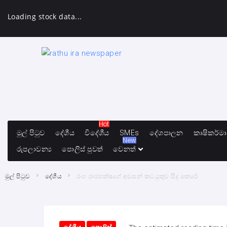
Loading stock data...
Hot
මුල් පිටුව
දේශීය
විදේශීය
SMEs
දේශපාලන
කෘෂිකර්ම
New
රුපලාවන්‍ය
පොලිස් පුවත්
වෙනත්
මුල් පිටුව
දේශීය
රංග රාජපක්ෂගේ අවසන් කටයුතුව සිදු කෙරේ