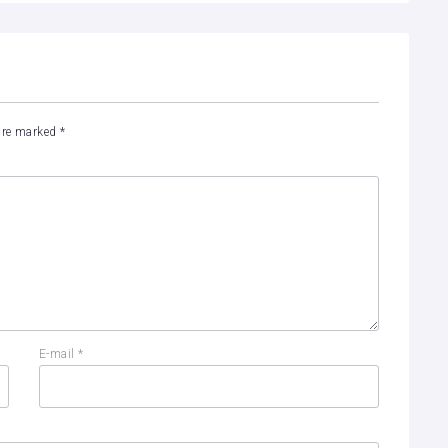
 are marked
*
E-mail
*