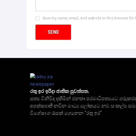
Save my name, email, and website in this browser for 
රතු ඉර ඉරිදා ජාතික පුවත්පත.
සත්‍ය විනිවිද දකිමින් ජනතා පරමාධිපත්‍යයට ගරුකර
අපක්ෂපාතී නවීන මාධ්‍ය ලෝකයට නව සංකල්ප ස
විශේෂාංග රැසක් ගෙනෙන "රතු ඉර"