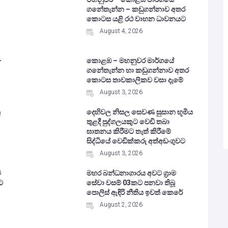
ගනේතැන්න – කඩුගන්නාව අතර
කොටස යළි රථ වාහන ධාවනයට
August 4, 2026
–
කොළඹ – මහනුවර මාර්ගයේ
ගනේතැන්න හා කඩුගන්නාව අතර
කොටස තාවකාලිකව වසා දැමේ
August 3, 2026
ු
දෙහිවල නිසල සෙවණ සුසාන භූමිය
තුළදී පුද්ගලයකුට වෙඩි තබා
ඝාතනය කිරීමට තැත් කිරීමේ
සිද්ධියේ වෙඩික්කරු අත්අඩංගුවට
August 3, 2026
ී
මහර බන්ධනාගාරය අවට ග්‍රාම
ට
සේවා වසම් 03කට පනවා තිබූ
පොලිස් ඇඳිරි නීතිය ඉවත් කෙරේ
August 2, 2026