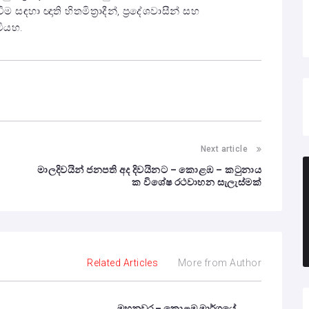
හා ඥාති හිතමිත්‍රාදීන්, ප්‍රදේශවාසීන් සහ
ටියහ.
Next article
මාලදිවයින් ජනපති අද දිවයිනට – කොළඹ – කටුනාය
ක විශේෂ රථවාහන සැලැස්මක්
Related Articles
More from Author
මහනුවර – කොළඹ මාර්ගයේ