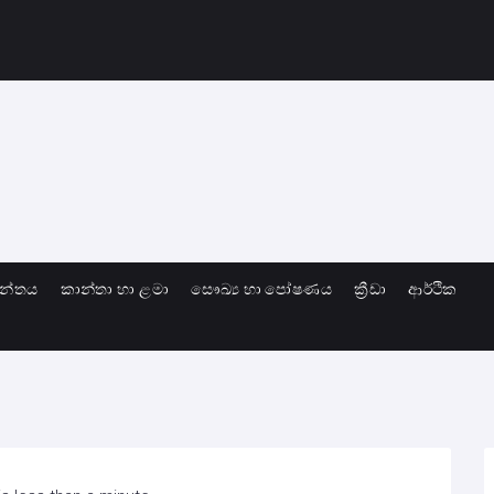
ාන්තය
කාන්තා හා ළමා
සෞඛ්‍ය හා පෝෂණය
ක්‍රීඩා
ආර්ථික