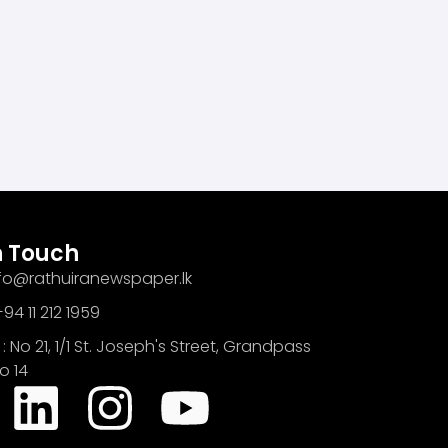
n Touch
info@rathuiranewspaper.lk
94 11 212 1959
: No 21, 1/1 St. Joseph's Street, Grandpass
o 14