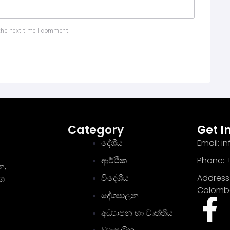
the next time I comment.
Category
Get I
දේශීය
Email: 
ආර්ථික
Phone: +
න,
විදේශීය
Address 
මග
Colomb
දේශපාලන
අධ්‍යාපන හා වෘත්තීය