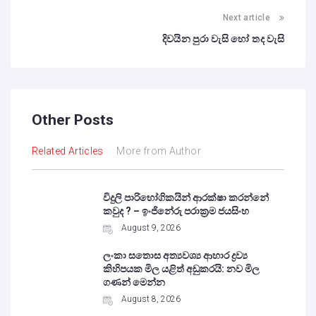
Next article
දිවයින පුරා වැසි හෝ තද වැසි
Other Posts
Related Articles
More from Author
විදුලි පාරිභෝගිකයින් ආරක්ෂා කරන්නේ
කවුද ? – ඉංජිනේරු පරාක්‍රම ජයසිංහ
August 9, 2026
ලංකා සතොස අත්‍යවශ්‍ය ආහාර ද්‍රව්‍ය
කිහිපයක මිල යළිත් අඩුකරයි: නව මිල
ගණන් මෙන්න
August 8, 2026