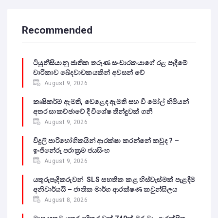
Recommended
ටියුනීසියානු ජාතික තරුණ සංචාරකයාගේ රළ පැදීමේ
චාරිකාව ඛේදවාචකයකින් අවසන් වේ‍
August 9, 2026
කෘෂිකර්ම ඇමති, වෙළෙඳ ඇමති සහ වී මෝල් හිමියන්
අතර සාකච්ඡාවේ දී විශේෂ තීන්දුවක් ගනී
August 9, 2026
විදුලි පාරිභෝගිකයින් ආරක්ෂා කරන්නේ කවුද ? –
ඉංජිනේරු පරාක්‍රම ජයසිංහ
August 9, 2026
යතුරුපැදිකරුවන් SLS සහතික කළ හිස්වැස්මක් පැළඳීම
අනිවාර්යයි – ජාතික මාර්ග ආරක්ෂණ කවුන්සිලය
August 8, 2026