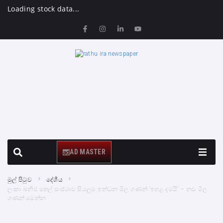
Loading stock data...
AD MASTER
මුල් පිටුව
දේශීය
ලංකා ඛනිජ තෙල් සංස්ථාව සියලුම ඉන්ධන මිල ගණන් ‘ඉහළ දමයි’ – නව මිල
ගණන් මෙන්න