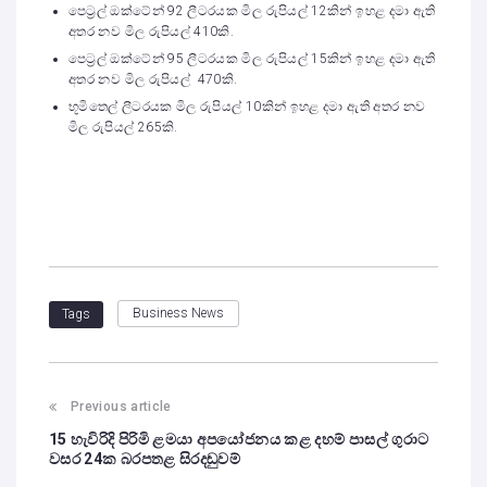
පෙට්‍රල් ඔක්ටේන් 92 ලීටරයක මිල රුපියල් 12කින් ඉහළ දමා ඇති
අතර නව මිල රුපියල් 410කි.
පෙට්‍රල් ඔක්ටේන් 95 ලීටරයක මිල රුපියල් 15කින් ඉහළ දමා ඇති
අතර නව මිල රුපියල් 470කි.
භූමිතෙල් ලීටරයක මිල රුපියල් 10කින් ඉහළ දමා ඇති අතර නව
මිල රුපියල් 265කි.
Business News
Tags
Previous article
15 හැවිරිදි පිරිමි ළමයා අපයෝජනය කළ දහම් පාසල් ගුරාට
වසර 24ක බරපතළ සිරදඬුවම්