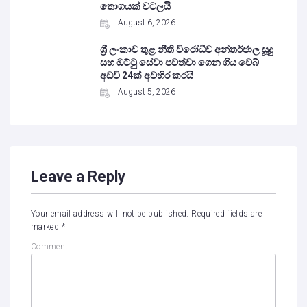
තොගයක් වටලයි
August 6, 2026
ශ්‍රී ලංකාව තුළ නීති විරෝධීව අන්තර්ජාල සූදු
සහ ඔට්ටු සේවා පවත්වා ගෙන ගිය වෙබ්
අඩවි 24ක් අවහිර කරයි
August 5, 2026
Leave a Reply
Your email address will not be published.
Required fields are
marked
*
Comment