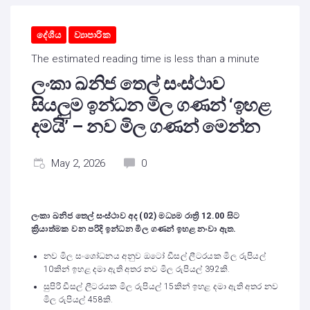
දේශීය
ව්‍යාපාරික
The estimated reading time is less than a minute
ලංකා ඛනිජ තෙල් සංස්ථාව
සියලුම ඉන්ධන මිල ගණන් ‘ඉහළ
දමයි’ – නව මිල ගණන් මෙන්න
May 2, 2026
0
‍ලංකා ඛනිජ තෙල් සංස්ථාව අද (02) මධ්‍යම රාත්‍රි 12.00 සිට
ක්‍රියාත්මක වන පරිදි ඉන්ධන මිල ගණන් ඉහළ නංවා ඇත.
නව මිල සංශෝධනය අනුව ඔටෝ ඩීසල් ලීටරයක මිල රුපියල්
10කින් ඉහළ දමා ඇති අතර නව මිල රුපියල් 392කි.
සුපිරි ඩීසල් ලීටරයක මිල රුපියල් 15කින් ඉහළ දමා ඇති අතර නව
මිල රුපියල් 458කි.