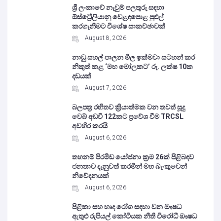
ශ්‍රී ලංකාවේ නැවුම් පලතුරු සඳහා
ඕස්ට්‍රේලියානු වෙළඳපොළ පුළුල්
කරගැනීමට විශේෂ සාකච්ඡාවක්
August 8, 2026
නාඩු සහල් පාලන මිල ඉක්මවා සටහන් කර
නිකුත් කළ ‘මහ මෝලකට’ රු. ලක්ෂ 10ක
දඩයක්
August 7, 2026
බලපත්‍ර රහිතව ක්‍රියාත්මක වන තවත් සූදු
වෙබ් අඩවි 122කට ප්‍රවේශ වීම TRCSL
අවහිර කරයි
August 6, 2026
තහනම් පිරමීඩ යෝජනා ක්‍රම 26ක් පිළිබඳව
ජනතාව දැනුවත් කරමින් මහ බැංකුවෙන්
නිවේදනයක්
August 6, 2026
පිළිකා සහ හෘද රෝග සඳහා වන ඖෂධ
ඇතුළු රුපියල් කෝටියක නීති විරෝධී ඖෂධ