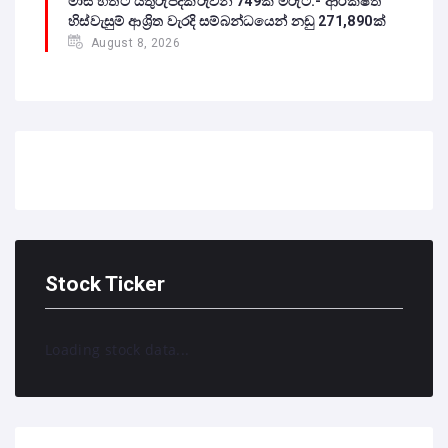
මාස හතට යතුරුපදිකරුවන් 749ක් මරුට:- ආරක්ෂිත
හිස්වැසුම් ආශ්‍රිත වැරදි සම්බන්ධයෙන් නඩු 271,890ක්
August 8, 2026
Stock Ticker
Loading stock data...