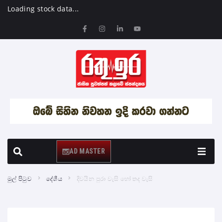
Loading stock data...
AD MASTER
මුල් පිටුව
දේශීය
දිවයින පුරා වැසි හෝ තද වැසි