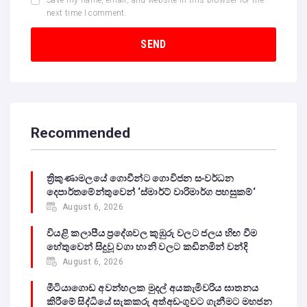
next time I comment.
Recommended
ත්‍රිකුණාමලයේ ගොවීන්ට ගොවිජන සංවර්ධන
දෙපාර්තමේන්තුවෙන් ‘ස්මාර්ට් වාරිමාර්ග පහසුකම්‘
August 6, 2026
වියළි කලාපීය ප්‍රදේශවල කුඹුරු වලට ජලය හිඟ වීම
හේතුවෙන් සිදුවූ වගා හානි වලට කඩිනමින් වන්දි
August 6, 2026
මීටියාගොඩ අවන්හලක මුදල් අයකැමිවරිය ඝාතනය
කිරීමේ සිද්ධියේ සැකකරු අත්අඩංගුවට ගැනීමට මහජන