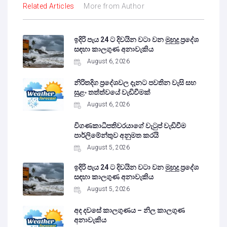
Related Articles
More from Author
ඉදිරි පැය 24 ට දිවයින වටා වන මුහුදු ප්‍රදේශ
සඳහා කාලගුණ අනාවැකිය
August 6, 2026
නිරිතදිග ප්‍රදේශවල දැනට පවතින වැසි සහ
සුළං තත්ත්වයේ වැඩිවීමක්
August 6, 2026
විගණකාධිපතිවරයාගේ වැටුප් වැඩිවීම
පාර්ලිමේන්තුව අනුමත කරයි
August 5, 2026
ඉදිරි පැය 24 ට දිවයින වටා වන මුහුදු ප්‍රදේශ
සඳහා කාලගුණ අනාවැකිය
August 5, 2026
අද දවසේ කාලගුණය – නිල කාලගුණ
අනාවැකිය