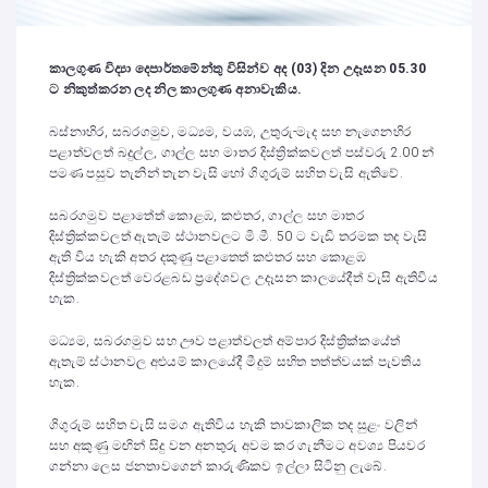
කාලගුණ විද්‍යා දෙපාර්තමේන්තු විසින්ව අද (03) දින උදෑසන 05.30
ට නිකුත්කරන ලද නිල කාලගුණ අනාවැකිය.
බස්නාහිර, සබරගමුව, මධ්‍යම, වයඹ, උතුරු-මැද සහ නැගෙනහිර
පළාත්වලත් බදුල්ල, ගාල්ල සහ මාතර දිස්ත්‍රික්කවලත් පස්වරු 2.00 න්
පමණ පසුව තැනින් තැන වැසි හෝ ගිගුරුම් සහිත වැසි ඇතිවේ.
සබරගමුව පළාතේත් කොළඹ, කළුතර, ගාල්ල සහ මාතර
දිස්ත්‍රික්කවලත් ඇතැම් ස්ථානවලට මි.මී. 50 ට වැඩි තරමක තද වැසි
ඇති විය හැකි අතර දකුණු පළාතෙත් කළුතර සහ කොළඹ
දිස්ත්‍රික්කවලත් වෙරළබඩ ප්‍රදේශවල උදෑසන කාලයේදීත් වැසි ඇතිවිය
හැක.
මධ්‍යම, සබරගමුව සහ ඌව පළාත්වලත් අම්පාර දිස්ත්‍රික්කයේත්
ඇතැම් ස්ථානවල අළුයම් කාලයේදී මීදුම් සහිත තත්ත්වයක් පැවතිය
හැක.
ගිගුරුම් සහිත වැසි සමග ඇතිවිය හැකි තාවකාලික තද සුළං වලින්
සහ අකුණු මඟින් සිදු වන අනතුරු අවම කර ගැනීමට අවශ්‍ය පියවර
ගන්නා ලෙස ජනතාවගෙන් කාරුණිකව ඉල්ලා සිටිනු ලැබේ.