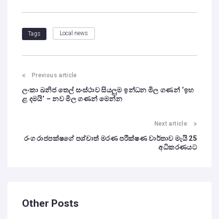
Local news
Tags
Previous article
ලංකා ඛනිජ තෙල් සංස්ථාව සියලුම ඉන්ධන මිල ගණන් ‘ඉහ
ළ දමයි’ – නව මිල ගණන් මෙන්න
Next article
රංග රාජපක්ෂගේ පශ්චාත් මරණ පරීක්ෂණ වාර්තාව මැයි 25
අධිකරණයට
Other Posts