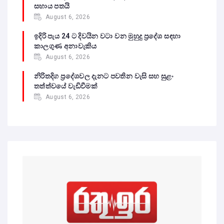
සහාය පතයි
August 6, 2026
ඉදිරි පැය 24 ට දිවයින වටා වන මුහුදු ප්‍රදේශ සඳහා
කාලගුණ අනාවැකිය
August 6, 2026
නිරිතදිග ප්‍රදේශවල දැනට පවතින වැසි සහ සුළං
තත්ත්වයේ වැඩිවීමක්
August 6, 2026