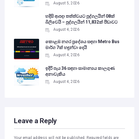
August 5, 2026
හදිසි ආපදා තත්ත්වයට පුද්ගලයින් 08ක්
බිලිවෙයි – පුද්ගලයින් 11,832ක් පීඩාවට
August 4, 2026
කොළඹ නගර ප්‍රදේශය සඳහා Metro Bus
මාර්ග 7ක් හඳුන්වා දෙයි
August 4, 2026
ඉදිරි පැය 36 සඳහා සාමාන්‍යය කාලගුණ
අනාවැකිය
August 4, 2026
Leave a Reply
Your email address will not be published.
Required fields are