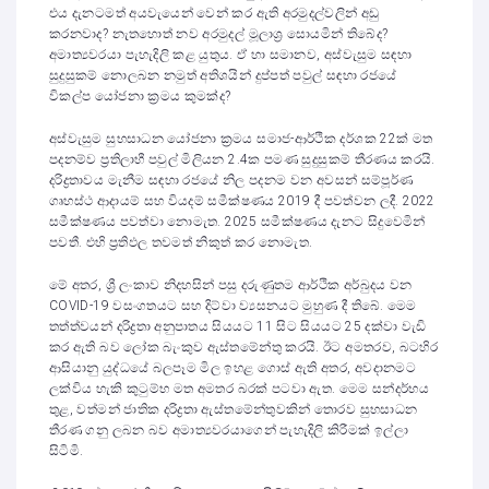
එය දැනටමත් අයවැයෙන් වෙන් කර ඇති අරමුදල්වලින් අඩු
කරනවාද? නැතහොත් නව අරමුදල් මූලාශ්‍ර සොයමින් තිබේද?
අමාත්‍යවරයා පැහැදිලි කළ යුතුය. ඒ හා සමානව, අස්වැසුම සඳහා
සුදුසුකම් නොලබන නමුත් අතිශයින් දුප්පත් පවුල් සඳහා රජයේ
විකල්ප යෝජනා ක්‍රමය කුමක්ද?
අස්වැසුම සුභසාධන යෝජනා ක්‍රමය සමාජ-ආර්ථික දර්ශක 22ක් මත
පදනම්ව ප්‍රතිලාභී පවුල් මිලියන 2.4ක පමණ සුදුසුකම් තීරණය කරයි.
දරිද්‍රතාවය මැනීම සඳහා රජයේ නිල පදනම වන අවසන් සම්පූර්ණ
ගෘහස්ථ ආදායම් සහ වියදම් සමීක්ෂණය 2019 දී පවත්වන ලදී. 2022
සමීක්ෂණය පවත්වා නොමැත. 2025 සමීක්ෂණය දැනට සිදුවෙමින්
පවතී. එහි ප්‍රතිඵල තවමත් නිකුත් කර නොමැත.
මේ අතර, ශ්‍රී ලංකාව නිදහසින් පසු දරුණුතම ආර්ථික අර්බුදය වන
COVID-19 වසංගතයට සහ දිට්වා ව්‍යසනයට මුහුණ දී තිබේ. මෙම
තත්ත්වයන් දරිද්‍රතා අනුපාතය සියයට 11 සිට සියයට 25 දක්වා වැඩි
කර ඇති බව ලෝක බැංකුව ඇස්තමේන්තු කරයි. ඊට අමතරව, බටහිර
ආසියානු යුද්ධයේ බලපෑම මිල ඉහළ ගොස් ඇති අතර, අවදානමට
ලක්විය හැකි කුටුම්භ මත අමතර බරක් පටවා ඇත. මෙම සන්දර්භය
තුළ, වත්මන් ජාතික දරිද්‍රතා ඇස්තමේන්තුවකින් තොරව සුභසාධන
තීරණ ගනු ලබන බව අමාත්‍යවරයාගෙන් පැහැදිලි කිරීමක් ඉල්ලා
සිටිමි.