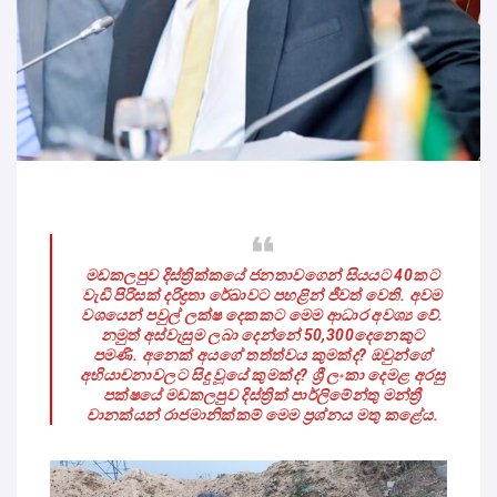
මඩකලපුව දිස්ත්‍රික්කයේ ජනතාවගෙන් සියයට 40කට
වැඩි පිරිසක් දරිද්‍රතා රේඛාවට පහළින් ජීවත් වෙති. අවම
වශයෙන් පවුල් ලක්ෂ දෙකකට මෙම ආධාර අවශ්‍ය වේ.
නමුත් අස්වැසුම ලබා දෙන්නේ 50,300දෙනෙකුට
පමණි. අනෙක් අයගේ තත්ත්වය කුමක්ද? ඔවුන්ගේ
අභියාචනාවලට සිදු වූයේ කුමක්ද? ශ්‍රී ලංකා දෙමළ අරසු
පක්ෂයේ මඩකලපුව දිස්ත්‍රික් පාර්ලිමේන්තු මන්ත්‍රී
චානක්යන් රාජමානික්කම් මෙම ප්‍රශ්නය මතු කළේය.