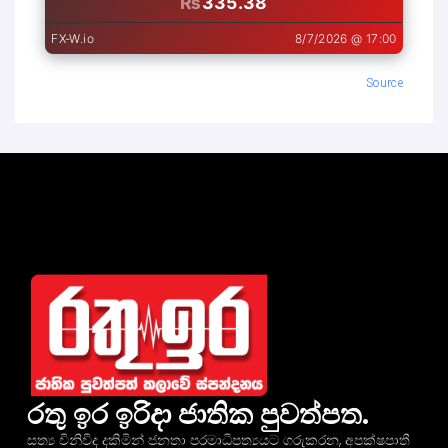
Source
රතු ඉර ඉරිදා ජාතික පුවත්පත.
සත්‍ය විනිවිද දකිමින් ජනතා පරමාධිපත්‍යයට ගරුකරන, අපක්ෂපාතී