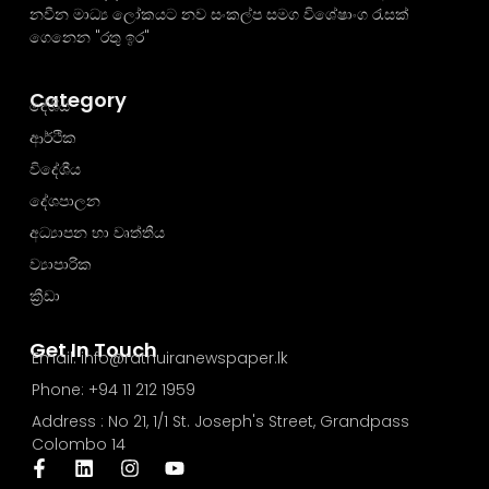
නවීන මාධ්‍ය ලෝකයට නව සංකල්ප සමග විශේෂාංග රැසක්
ගෙනෙන "රතු ඉර"
Category
දේශීය
ආර්ථික
විදේශීය
දේශපාලන
අධ්‍යාපන හා වෘත්තීය
ව්‍යාපාරික
ක්‍රීඩා
Get In Touch
Email: info@rathuiranewspaper.lk
Phone: +94 11 212 1959
Address : No 21, 1/1 St. Joseph's Street, Grandpass
Colombo 14