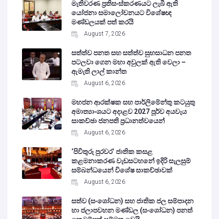
මැතිවරණ ප්‍රතිසංස්කරණයට ලැබී ඇති
යෝජනා සමාලෝචනයට විශේෂඥ
මණ්ඩලයක් පත් කරයි
August 7, 2026
සත්ත්ව පනත සහ සත්ත්ව සුභසාධන පනත
පටලවා ගෙන මහා අවුලක් ඇති වෙලා –
ඇමැති ලාල් කාන්ත
August 6, 2026
මහජන ආරක්ෂක සහ පාර්ලිමේන්තු කටයුතු
අමාත්‍යාංශයට අදාළව 2027 පූර්ව අයවැය
සාකච්ඡා ජනපති ප්‍රධානත්වයෙන්
August 6, 2026
‘පිවිතුරු පුරවර’ ජාතික කසළ
කළමනාකරණ වැඩසටහනේ ඉදිරි සැලසුම්
සම්බන්ධයෙන් විශේෂ සාකච්ඡාවක්
August 6, 2026
සත්ව (සංශෝධන) සහ ජාතික ජල සම්පාදන
හා ජලාපවහන මණ්ඩල (සංශෝධන) පනත්