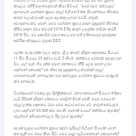
නියෝග 27/2 යටතේ ප්‍රශ්න ඉදිරිපත් කරමින් ඔහු මේ බව ප්‍රකාශ
කළේය. එහිදී ඔහු තවදුරටත් කියා සිටියේ, “අපේ රටේ ‘අස්වැසුම’
සුභසාධන යෝජනා ක්‍රමය පවුල් මිලියන 24ක ජීවනෝපාය තීරණය
කරන බලවේගයක් ලෙස සලකනු ලබන බවයි. නමුත්,
අවාසනාවකට මෙන්, මෙම යෝජනා ක්‍රමය සඳහා සුදුසුකම් තීරණය
කිරීම සඳහා රජය තවමත් 2019 දී සිදු කරන ලද දත්ත භාවිතා කරයි.
2019 සිට, රට කොවිඩ් වසංගතයට සහ එහි ඉතිහාසයේ දරුණුතම
ආර්ථික අර්බුදයට මුහුණ දී සිටී.
ලෝක බැංකු දත්ත වලට අනුව, ශ්‍රී ලංකාවේ දරිද්‍රතා අනුපාතය සියයට
11 සිට සියයට 25 දක්වා වැඩි වී තිබේ. තත්ත්වය මෙතරම් දරුණු වන
විට, යල් පැන ගිය දත්ත සමඟ ජනතාවට නිසි ලෙස සහන ලබා
දෙන්නේ කෙසේද? මේ නිසා අද සුදුසුකම් ලත් දුප්පත් පවුල්
බොහොමයක් නොසලකා හැර අස්වැසුම යෝජනා ක්‍රමයට ඇතුළත්
කර නොමැත.
විශේෂයෙන් මඩකලපුව දිස්ත්‍රික්කයේ, ජනගහනයෙන් සියයට 40කට
වැඩි පිරිසක් දරිද්‍රතා රේඛාවට පහළින් ජීවත් වෙති. අවම වශයෙන්
පවුල් ලක්ෂ දෙකකට වඩා මෙම ආධාර අවශ්‍ය වේ. නමුත් අස්වැසුම
ලබා දෙන්නේ 50,300 කට පමණි. අනෙක් අයගේ තත්ත්වය කුමක්ද?
ඔවුන්ගේ අභියාචනාවලට සිදු වූයේ කුමක්ද?
අද අස්වැසුම යෝජනා ක්‍රමය සඳහා රුපියල් බිලියන සියයක් වෙන්
කර ඇති බව රජය කියා සිටී. මෙම මුදල් පැමිණෙන්නේ කොහෙන්ද?