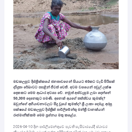
මඩකලපුව දිස්ත්‍රික්කයේ ජනතාවගෙන් සියයට
40
කට වැඩි පිරිසක්
දරිද්‍රතා රේඛාවට පහළින් ජීවත් වෙති. අවම වශයෙන් පවුල් ලක්ෂ
දෙකකට මෙම ආධාර අවශ්‍ය වේ. නමුත් අස්වැසුම ලබා දෙන්නේ
50,300
දෙනෙකුට පමණි. අනෙක් අයගේ තත්ත්වය කුමක්ද
?
ඔවුන්ගේ අභියාචනාවලට සිදු වූයේ කුමක්ද
?
ශ්‍රී ලංකා දෙමළ අරසු
පක්ෂයේ මඩකලපුව දිස්ත්‍රික් පාර්ලිමේන්තු මන්ත්‍රී චානක්යන්
රාජමානික්කම් මෙම ප්‍රශ්නය මතු කළේය.
2026-04-10 දින පාර්ලිමේන්තුවේ පැවති සැසිවාරයේදී ස්ථාවර