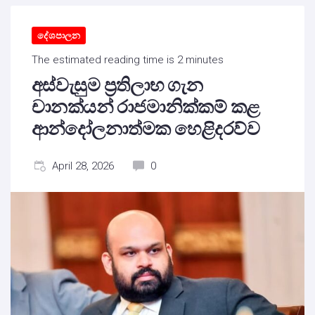
දේශපාලන
The estimated reading time is 2 minutes
අස්වැසුම ප්‍රතිලාභ ගැන
චානක්යන් රාජමානික්කම් කළ
ආන්දෝලනාත්මක හෙළිදරව්ව
April 28, 2026
0