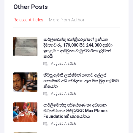
Other Posts
Related Articles
More from Author
පාර්ලිමේන්තු මන්ත්‍රීවරුන්ගේ ඉන්ධන
දීමනාව රු. 179,000 සිට 244,000 දක්වා
ඉහළට – ආර්චුනා වැටුප් වාර්තා ඉදිරිපත්
කරයි
August 7, 2026
හිටපු ඇමති ලක්ෂ්මන් යාපාට අල්ලස්
කොමිෂම අධි චෝදනා: ඇප මත මුදා හැරීමට
නියෝග
August 7, 2026
පාර්ලිමේන්තු පර්යේෂණ හා අධ්‍යයන
මධ්‍යස්ථානය පිහිටුවීමට Max Planck
Foundationහි සහයෝගය
August 7, 2026