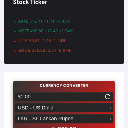
Stock Ticker
AAPL 312.41 +1.41 +0.45%
MSFT 499.86 +12.40 +2.54%
INTC 99.81 -1.25 -1.24%
GOOG 356.62 -3.51 -0.97%