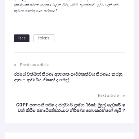
අකාර්යක්ෂමතා සලකා බලන විට, මෙම ආරක්ෂාව ලබා දෙන්නේ
කුමන යාන්ත්‍රණය හරහාද ?”.
Political
Tags
Previous article
රජයේ වත්මන් තීරණ අනාගත සාර්ථකත්වය තීරණය කරනු
ඇත – ආචාර්ය නිෂාන් ද මෙල්
Next article
COPF සභාපති හර්ෂ ද සිල්වාට ප්‍රශ්න 16ක්: මුදල් ලේකම් ඉ
වත් කිරීම ජනාධිපතිවරයාට නිර්දේශ ‍නොකරන්නේ ඇයි ?