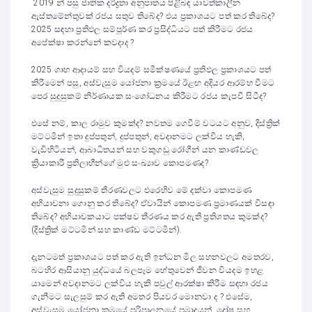
2019 න් පසු ජාතික දරිද්‍රතා අනුපාතය පිළිබඳ යාවත්කාලීන
ඇස්තමේන්තුවක් රජය සතුව තිබේද? එය ප්‍රකාශයට පත් කර තිබේද?
2025 සඳහා ප්‍රතිඵල සම්පූර්ණ කර ප්‍රසිද්ධියට පත් කිරීමට රජය
අපේක්ෂා කරන්නේ කවදාද ?
2025 ගෘහ ආදායම් සහ වියදම් සමීක්ෂණයේ ප්‍රතිඵල ප්‍රකාශයට පත්
කිරීමෙන් පසු, අස්වැසුම යෝජනා ක්‍රමයේ ඊළඟ අදියර ආරම්භ වීමට
පෙර සුදුසුකම් නිර්ණායක සංශෝධනය කිරීමට රජය කැපවී සිටීද?
එසේ නම්, කාල රාමුව කුමක්ද? නවතම ගෙවීම් වටයට අනුව, දිස්ත්‍රික්
මට්ටමින් ඉතා දුප්පතුන්, දුප්පතුන්, අවදානමට ලක්විය හැකි,
වැඩිහිටියන්, ආබාධිතයන් සහ වකුගඩු රෝගීන් යන කාණ්ඩවල
ක්‍රියාකාරී ප්‍රතිලාභීන්ගේ මුළු සංඛ්‍යාව කොපමණද?
අස්වැසුම සුදුසුකම් තීරණවලට එරෙහිව මේ දක්වා කොපමණ
අභියාචනා ගොනු කර තිබේද? ඒවායින් කොපමණ ප්‍රමාණයක් විසඳා
තිබේද? අභියාචකයාට පක්ෂව තීරණය කර ඇති ප්‍රතිශතය කුමක්ද?
(දිස්ත්‍රික් මට්ටමින් සහ කාණ්ඩ මට්ටමින්).
දැනටමත් ප්‍රකාශයට පත් කර ඇති ඉන්ධන මිල සහනවලට අමතරව,
බටහිර ආසියානු යුද්ධයේ බලපෑම හේතුවෙන් ජීවන වියදම ඉහළ
යාමෙන් අවදානමට ලක්විය හැකි පවුල් ආරක්ෂා කිරීම සඳහා රජය
ගැනීමට සැලසුම් කර ඇති අමතර පියවර මොනවා ද ? එසේම,
අස්වැසුම යෝජනා ක්‍රමයේ පරිපාලනයේ ප්‍රමාදයන්, දෝෂ සහ