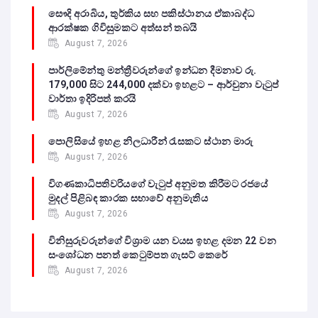
සෞදි අරාබිය, තුර්කිය සහ පකිස්ථානය ඒකාබද්ධ
ආරක්ෂක ගිවිසුමකට අත්සන් තබයි
August 7, 2026
පාර්ලිමේන්තු මන්ත්‍රීවරුන්ගේ ඉන්ධන දීමනාව රු.
179,000 සිට 244,000 දක්වා ඉහළට – ආර්චුනා වැටුප්
වාර්තා ඉදිරිපත් කරයි
August 7, 2026
පොලිසියේ ඉහළ නිලධාරීන් රැසකට ස්ථාන මාරු
August 7, 2026
විගණකාධිපතිවරියගේ වැටුප් අනුමත කිරීමට රජයේ
මුදල් පිළිබඳ කාරක සභාවේ අනුමැතිය
August 7, 2026
විනිසුරුවරුන්ගේ විශ්‍රාම යන වයස ඉහළ දමන 22 වන
සංශෝධන පනත් කෙටුම්පත ගැසට් කෙරේ
August 7, 2026