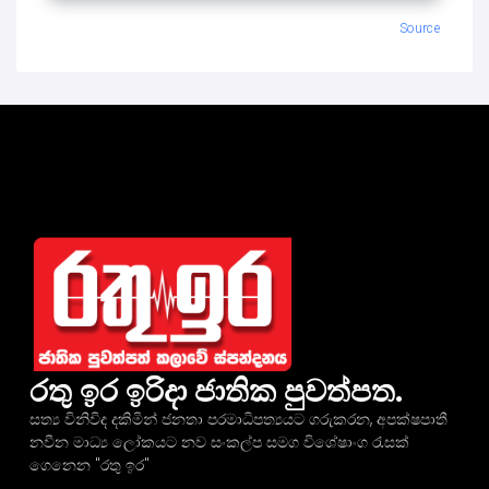
Source
රතු ඉර ඉරිදා ජාතික පුවත්පත.
සත්‍ය විනිවිද දකිමින් ජනතා පරමාධිපත්‍යයට ගරුකරන, අපක්ෂපාතී
නවීන මාධ්‍ය ලෝකයට නව සංකල්ප සමග විශේෂාංග රැසක්
ගෙනෙන "රතු ඉර"