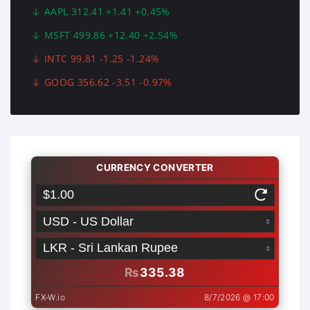
AAPL 312.41 +1.41 +0.45%
MSFT 499.86 +12.40 +2.54%
INTC 99.81 -1.25 -1.24%
GOOG 356.62 -3.51 -0.97%