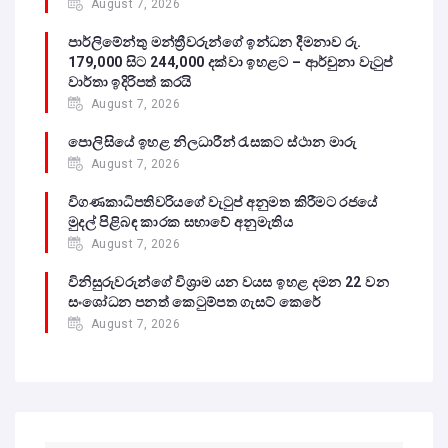
August 7, 2026
පාර්ලිමේන්තු මන්ත්‍රීවරුන්ගේ ඉන්ධන දීමනාව රු.
179,000 සිට 244,000 දක්වා ඉහළට – ආර්චුනා වැටුප්
වාර්තා ඉදිරිපත් කරයි
August 7, 2026
පොලිසියේ ඉහළ නිලධාරීන් රැසකට ස්ථාන මාරු
August 7, 2026
විගණකාධිපතිවරියගේ වැටුප් අනුමත කිරීමට රජයේ
මුදල් පිළිබඳ කාරක සභාවේ අනුමැතිය
August 7, 2026
විනිසුරුවරුන්ගේ විශ්‍රාම යන වයස ඉහළ දමන 22 වන
සංශෝධන පනත් කෙටුම්පත ගැසට් කෙරේ
August 7, 2026