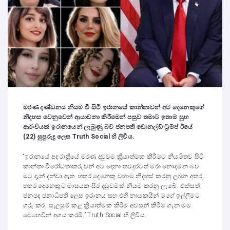
මරණ දණ්ඩනය නියම වී සිටි ඉරානයේ කාන්තාවන් අට දෙනෙකුගේ
නිදහස වෙනුවෙන් ආයාචනා කිරීමෙන් පසුව තමාට ඉතාම සුභ
ආරංචියක් ඉරානයෙන් ලැබුණු බව ජනපති ඩොනල්ඩ් ට්‍රම්ප් ඊයේ
(22) සුපුරුදු ලෙස
Truth Social
හි ලිවීය.
“ඉරානයේ අද රාත්‍රියේ මරණ දඬුවම ක්‍රියාත්මක කිරීමට නියමිතව සිටි
කාන්තා විරෝධතාකරුවන් අට දෙනා තවදුරටත් මරා නොදමන බව
මට දැන් දන්වා ඇත. හතර දෙනෙකු වහාම නිදහස් කරනු ලබන අතර,
හතර දෙනෙකුට මාසයක සිර දඬුවමක් නියම කරනු ලැබේ. එක්සත්
ජනපද ජනාධිපති ලෙස ඉරානය සහ එහි නායකයින් මගේ ඉල්ලීමට
ගරු කර, සැලසුම් කළ ක්‍රියාත්මක කිරීම අවසන් කිරීම ගැන මම
බෙහෙවින් අගය කරමි.” Truth Social හි ලිවීය.