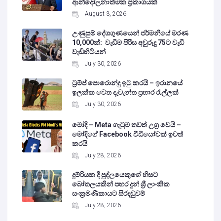
ආන්දෝලනාත්මක ප්‍රකාශයක්
August 3, 2026
උණුසුම් දේශගුණයෙන් ජර්මනියේ මරණ
10,000ක්: වැඩිම පිරිස අවුරුදු 75ට වැඩි
වැඩිහිටියන්
July 30, 2026
ට්‍රම්ප් පොරොන්දු ඉටු කරයි – ඉරානයේ
ඉලක්ක වෙත දැවැන්ත ප්‍රහාර රැල්ලක්
July 30, 2026
මෝදි – Meta ගැටුම තවත් උග්‍ර වෙයි –
මෝදිගේ Facebook වීඩියෝවක් ඉවත්
කරයි
July 28, 2026
දුම්රියක දී පුද්ලයෙකුගේ හිසට
බෝතලයකින් පහර දුන් ශ්‍රී ලාංකික
සංක්‍රමණිකායට සිරදඬුවම්
July 28, 2026