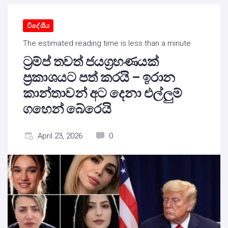
විදේශීය
The estimated reading time is less than a minute
ට්‍රම්ප් තවත් ජයග්‍රහණයක්
ප්‍රකාශයට පත් කරයි – ඉරාන
කාන්තාවන් අට දෙනා එල්ලුම්
ගහෙන් බේරෙයි
April 23, 2026
0