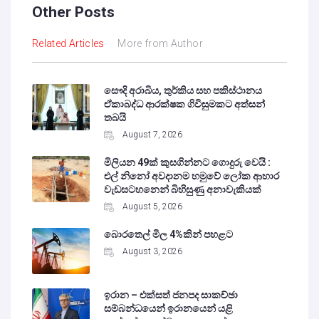
Other Posts
Related Articles
More from Author
සෞදි අරාබිය, තුර්කිය සහ පකිස්ථානය
ඒකාබද්ධ ආරක්ෂක ගිවිසුමකට අත්සන්
තබයි
August 7, 2026
මිලියන 49ක් කුසගින්නට ගොදුරු වෙයි :
එල් නිනෝ අවදානම හමුවේ ලෝක ආහාර
වැඩසටහනෙන් බිහිසුණු අනාවැකියක්
August 5, 2026
බොරතෙල් මිල 4%කින් පහළට
August 3, 2026
ඉරාන – එක්සත් ජනපද සාකච්ඡා
සම්බන්ධයෙන් ඉරානයෙන් යළි