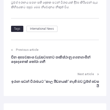
ට්‍රම්ප් ඉරානය සමඟ සති දෙකක සටන් විරාමයක් දීර්ඝ කිරීමෙන් පැය
කිහිපයකට පසුව මෙම නිවේදනය නිකුත් විය.
International News
Tags
Previous article
චීන අභ්‍යවකාශ වැඩසටහනට පාකිස්ථානු ගගනගාමීන්
දෙදෙනෙක් තෝරා ගනී
Next article
ඉරාන සටන් විරාමයට ‘කාල පීඩනයක්‘ නැති බව ට්‍රම්ප් පවස
යි