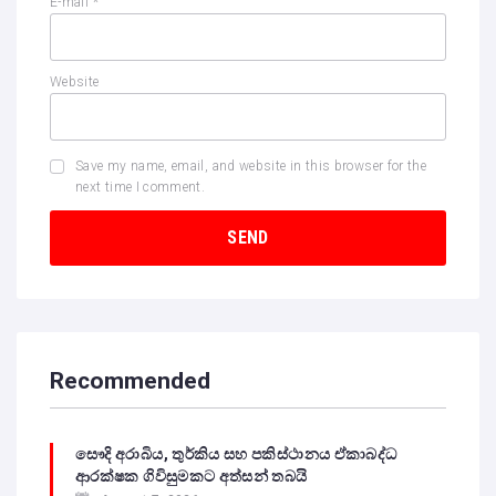
E-mail
*
Website
Save my name, email, and website in this browser for the
next time I comment.
Recommended
සෞදි අරාබිය, තුර්කිය සහ පකිස්ථානය ඒකාබද්ධ
ආරක්ෂක ගිවිසුමකට අත්සන් තබයි