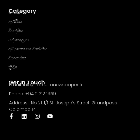
Category
දේශීය
ආර්ථික
විදේශීය
දේශපාලන
අධ්‍යාපන හා වෘත්තීය
ව්‍යාපාරික
ක්‍රීඩා
Get In Touch
Email: info@rathuiranewspaper.lk
Phone: +94 11 212 1959
Address : No 21, 1/1 St. Joseph's Street, Grandpass
Colombo 14