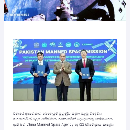
චීනයේ අභ්‍යවකාශ මෙහෙයුම් පුහුණුව සඳහා පළමු විදේශීය
ගගනගාමීන් ලෙස පකිස්ථාන ගගනගාමීන් දෙදෙනෙකු තෝරාගෙන
ඇති බව China Manned Space Agency අද (22)නිවේදනය කළේය.