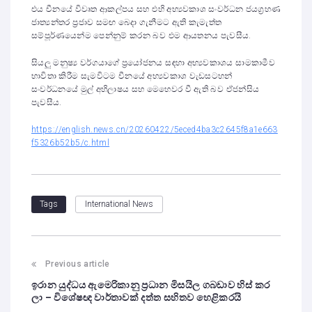
එය චීනයේ විවෘත ආකල්පය සහ එහි අභ්‍යවකාශ සංවර්ධන ජයග්‍රහණ
ජාත්‍යන්තර ප්‍රජාව සමඟ බෙදා ගැනීමට ඇති කැමැත්ත
සම්පූර්ණයෙන්ම පෙන්නුම් කරන බව එම ආයතනය පැවසීය.
සියලු මනුෂ්‍ය වර්ගයාගේ ප්‍රයෝජනය සඳහා අභ්‍යවකාශය සාමකාමීව
භාවිතා කිරීම සැමවිටම චීනයේ අභ්‍යවකාශ වැඩසටහන්
සංවර්ධනයේ මුල් අභිලාෂය සහ මෙහෙවර වී ඇති බව ඒජන්සිය
පැවසීය.
https://english.news.cn/20260422/5eced4ba3c2645f8a1e663
f5326b52b5/c.html
International News
Tags
Previous article
ඉරාන යුද්ධය ඇමෙරිකානු ප්‍රධාන මිසයිල ගබඩාව හිස් කර
ලා – විශේෂඥ වාර්තාවක් දත්ත සහිතව හෙළිකරයි