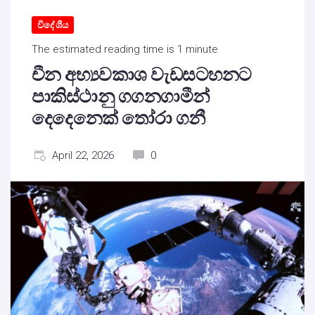
විදේශීය
The estimated reading time is 1 minute
චීන අභ්‍යවකාශ වැඩසටහනට
පාකිස්ථානු ගගනගාමීන්
දෙදෙනෙක් තෝරා ගනී
April 22, 2026
0