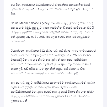
එය චීන අභ්‍යවකාශ මධ්‍යස්ථානයේ ජාත්‍යන්තර සහයෝගීතාවයේ
සුවිශේෂී ජයග්‍රහණයක් ලෙස ද එම නිවේදනයේ වැඩි දුරටත් සඳහන්
විය.
China Manned Space Agency සඳහන් කළේ, මුහම්මද් සීෂාන් අලි
සහ කුරාම් ඩවුඩ් පුහුණුව සඳහා ඉක්මනින් චීනයට පැමිණෙන බවයි.
සියලුම පුහුණුවීම් සහ ඇගයීම් සම්පූර්ණ කිරීමෙන් පසු, ඔවුන්ගෙන්
එක් අයෙකු payload specialist ලෙස අභ්‍යවකාශ මෙහෙයුමකට
සහභාගී වේ.
ටියැන්ගොං අභ්‍යවකාශ මධ්‍යස්ථානයට පකිස්ථාන ගගනගාමියෙකුගේ
අභ්‍යවකාශ ගමන පිළිබඳ සහයෝගීතා ගිවිසුමක් 2025 පෙබරවාරි
මාසයේදී චීනය සහ පකිස්ථානය අත්සන් කළ අතර, පකිස්ථාන
ගගනගාමීන් සඳහා තෝරා ගැනීමේ ක්‍රියාවලිය නිල වශයෙන් දියත්
කරන ලදී. දැඩි පරීක්ෂා වට තුනකින් පසුව, පකිස්ථාන සංචිත
ගගනගාමීන් දෙදෙනෙකු අවසානයේ තෝරා ගන්නා ලදී.
ආයතනයට අනුව, පකිස්ථානය සඳහා මෙම අභ්‍යවකාශගාමීන් තෝරා
ගැනීම සහ පුහුණුව චීනයේ අභ්‍යවකාශ වැඩසටහනේ
සන්ධිස්ථානයක් වන අතර අභ්‍යවකාශ අංශයේ චීන-පකිස්ථාන සර්ව-
කාල උපායමාර්ගික සහයෝගීතා හවුල්කාරිත්වයේ තවත් සාර්ථක
උදාහරණයකි.