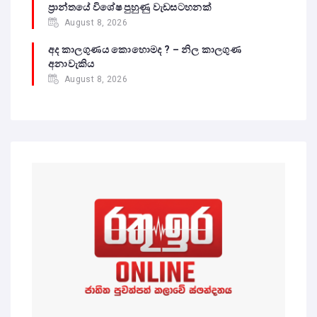
ප්‍රාන්තයේ විශේෂ පුහුණු වැඩසටහනක්
August 8, 2026
අද කාලගුණය කොහොමද ? – නිල කාලගුණ
අනාවැකිය
August 8, 2026