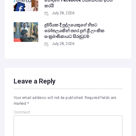
කරයි
July 28, 2026
දුම්රියක දී පුද්ලයෙකුගේ හිසට
බෝතලයකින් පහර දුන් ශ්‍රී ලාංකික
සංක්‍රමණිකායට සිරදඬුවම්
July 28, 2026
Leave a Reply
Your email address will not be published.
Required fields are
marked
*
Comment