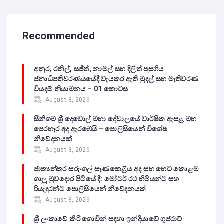
Recommended
අනුර, රනිල්, සජිත්, නාමල් සහ දිලිත් පසුගිය
ජනාධිපතිවරණයයේදී වැයකර ඇති මුදල් සහ මැතිවරණ
වියදම් නියාමනය – 01 කොටස
August 8, 2026
සීනිගම ශ්‍රී දෙවොල් මහා දේවාලයේ වාර්ෂික ඇසළ මහ
පෙරහැර අද ඇරඹෙයි – පොලිසියෙන් විශේෂ
නිවේදනයක්
August 8, 2026
ජාත්‍යන්තර සරුංගල් සැණකෙළිය අද සහ හෙට කොළඹ
ගාලු මුවදොර පිටියේ දී: මෝටර් රථ හිමියන්ට සහ
රියැදුරන්ට පොලිසියෙන් නිවේදනයක්
August 8, 2026
ශ්‍රී ලංකාවේ කිරි ගොවීන් සඳහා ඉන්දියාවේ ගුජරාට්