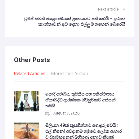
Next article
ට්‍රම්ප් තවත් ජයග්‍රහණයක් ප්‍රකාශයට පත් කරයි – ඉරාන
කාන්තාවන් අට දෙනා එල්ලුම් ගහෙන් බේරෙයි
Other Posts
Related Articles
More from Author
සෞදි අරාබිය, තුර්කිය සහ පකිස්ථානය
ඒකාබද්ධ ආරක්ෂක ගිවිසුමකට අත්සන්
තබයි
August 7, 2026
මිලියන 49ක් කුසගින්නට ගොදුරු වෙයි :
එල් නිනෝ අවදානම හමුවේ ලෝක ආහාර
වැඩසටහනෙන් බිහිසුණු අනාවැකියක්