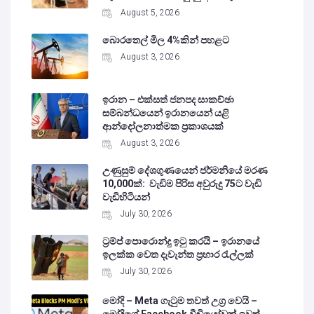
August 5, 2026
බොරතෙල් මිල 4%කින් පහළට
August 3, 2026
ඉරාන – එක්සත් ජනපද සාකච්ඡා
සම්බන්ධයෙන් ඉරානයෙන් යළි
ආන්දෝලනාත්මක ප්‍රකාශයක්
August 3, 2026
උණුසුම් දේශගුණයෙන් ජර්මනියේ මරණ
10,000ක්: වැඩිම පිරිස අවුරුදු 75ට වැඩි
වැඩිහිටියන්
July 30, 2026
ට්‍රම්ප් පොරොන්දු ඉටු කරයි – ඉරානයේ
ඉලක්ක වෙත දැවැන්ත ප්‍රහාර රැල්ලක්
July 30, 2026
මෝදි – Meta ගැටුම තවත් උග්‍ර වෙයි –
මෝදිගේ Facebook වීඩියෝවක් ඉවත්