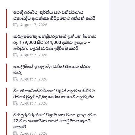
සෞදි අරාබිය, තුර්කිය සහ පකිස්ථානය
ඒකාබද්ධ ආරක්ෂක ගිවිසුමකට අත්සන් තබයි
August 7, 2026
පාර්ලිමේන්තු මන්ත්‍රීවරුන්ගේ ඉන්ධන දීමනාව
රු. 179,000 සිට 244,000 දක්වා ඉහළට –
ආර්චුනා වැටුප් වාර්තා ඉදිරිපත් කරයි
August 7, 2026
පොලිසියේ ඉහළ නිලධාරීන් රැසකට ස්ථාන
මාරු
August 7, 2026
විගණකාධිපතිවරියගේ වැටුප් අනුමත කිරීමට
රජයේ මුදල් පිළිබඳ කාරක සභාවේ අනුමැතිය
August 7, 2026
විනිසුරුවරුන්ගේ විශ්‍රාම යන වයස ඉහළ දමන
22 වන සංශෝධන පනත් කෙටුම්පත ගැසට්
කෙරේ
August 7, 2026