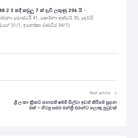
.2 3 කදී කඩුලු 7 ක් දැවී ලකුණු 206 යි
–
 සෝබනා මොස්ටරි 41, ෂොර්නා අක්ටර් 35, දෙව්මි
ා පීමගේ 31/1, ඉනෝකා රණවීර 34/1)
Next article
ශ්‍රී ලංකා ක්‍රිකට් සභාපති ෂම්මි සිල්වා ඉවත් කිරීමේ සූදාන
මක් – හිටපු සජබ මන්ත්‍රී එරාන්ට ලොකු පුටුවක්