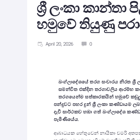
ශ්‍රී ලංකා කාන්තා
හමුවේ තියුණු පර
April 20, 2026
0
බංග්ලාදේශයේ තරග සංචාරය නිරත ශ්‍රී ල
සමන්විත එක්දින තරගාවලිය ආරම්භ කරමි
තරගයෙන්ම සත්කාරකයින් හමුවේ කඩුල
පන්දුවට පහර දුන් ශ්‍රී ලංකා කණ්ඩායම 
දැවී සාර්ථකව හඹා ගත් බංග්ලාදේශ කණ
පැමිණියේය.
ආබාධයක හේතුවෙන් නායිකා චමරි අතප