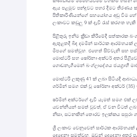
කණ්ඩායම මෙහෙයවීමේ වගකීම හසිනි පෙර
ඇය පළමුව පන්දුවට පහර දීමට තීරණය 
පිතිකාරිණියන්ගේ සහයෝගය අඩු වීම හේතුව
ලංකාවට කඩුලු 9 ක් දැවී රැස් කරගත හැකි
පිළිතුරු ඉනිම ක්‍රීඩා කිරීමේදී සත්කාරක 
ඇතුළතදී බිඳ දමමින් සාර්ථක ආරම්භයක් ලබ
මීපගේ සමත්වූහ. එහෙත් සිව්වැනි සහ පස
මොස්ටරි සහ ෂෝර්නා අක්ටර් අතර පිළිව
ගොඩනැගීමෙන් බංග්ලාදේශය ජයග්‍රාහී මා
මොස්ටරි ලකුණු 41 ක් ලබා සිටියදී ආබාධ
ශර්මින් සමග එක් වූ ෂෝර්නා අක්ටර් (35
ෂර්මින් අක්ටර්ගේ දැවී යෑමත් සමග එක් ලකු
යවන්නියන් සමත් වුවත්, ඒ වන විටත් ලබ
නිසා, සටනකින් තොරව ඉලක්කය සපුරා ගැනී
ශ්‍රී ලංකාව වෙනුවෙන් සාර්ථක ආරම්භයක්
දෙදෙනා සමත්වූහ. ඔවුන් දෙදෙනා අතර පළ