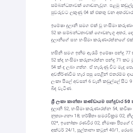
සම්බන්ධතාවක් ගොඩනැවූහ. පළමු කඩුල්ල
පුවරුවට ලකුණු 04 ක් එකතු වන අතරවාරයේද
ඉමේෂා දුලානි සමග එක් වූ හංසිමා කරුණා
52 ක සම්බන්ධතාවක් ගොඩනැගූ අතර, ද
දුලානිගේ සහ හංසිමා කරුණාරත්නගේ එක්දි
හසිනි සමග ඉනිම ඇරැමි ඉමේෂා පන්දු 77
52 ක්ද හංසිමා කරුනාරත්න පන්දු 71 කට
54 ක් ද ලබා ගත්හ. ඒ හැරුණු විට මැද පෙල
අවතීර්ණවීම හැර පසු පෙළින් එතරම්ම දායක
ලංකා පිලේ අවසන් 6 වැනි කඩුල්ලේ සිට 9 
බිඳ වැටිණ.
ශ්‍රී ලංකා කාන්තා කණ්ඩායම පන්දුවාර 50 ක
දුලානි 52, හංසිමා කරුණාරත්න 54, කවීෂා
නුත්‍යාංගනා 18, හර්ෂිතා සමරවික්‍රම 02, නි
02*, ඉනෝකා රණවීර 02, නිමාෂා පීපගේ 00*
අක්ටර් 24/1, සුල්තානා කටුන් 40/1, රෙ