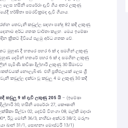
 ලෙස හසිනි පෙරේරා දැවී ගිය අතර ලකුණු
ී හර්ෂිතා සමරවික්‍රමද දැවී ගියාය.
රත්න තෙවැනි කඩුල්ල සඳහා පන්දු 82 කදී ලකුණු
ෙදෙනාම අර්ධ ශතක වාර්තා කළහ. මෙය ඉමේෂා
න ක්‍රිකට් දිවියේ පළමු අර්ධ ශතක වේ.
 කට මුහුණ දී හතරෙ පහර 6 ක් ද සමගින් ලකුණු
 මුහුණ දෙමින් හතරේ පහර 6 ක් ද සමගින ලකුණු
ින් පැමිණි කවීෂා දිල්හාරි ලකුණු 30 සීමාවට
ත්වයක් නොලැබිණ. එහි ප්‍රතිඵලයක් ලෙස ශ්‍රී
වැනි කඩුල්ල දක්වා වූ කඩුලු 4 ම ලකුණු 30 කදී
දී කඩුලු 9 ක් දැවී ලකුණු 205 යි
– (ඉමේෂා
 දිල්හාරි 30, හසිනි පෙරේරා 27, කෞෂානි
ලක්ෂිකා සිල්වා 02, දෙව්මි විහංගා 08, මල්කි මදාරා
, රිටූ මෝනි 36/3, නහිඩා අක්ටර් 38/2, මරුෆා
බෙයා ඛාන් 31/1, සොභනා මොස්ටරි 13/1)