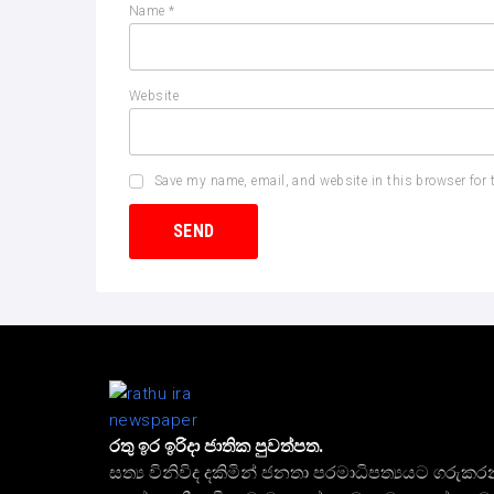
Name
*
Website
Save my name, email, and website in this browser for 
රතු ඉර ඉරිදා ජාතික පුවත්පත.
සත්‍ය විනිවිද දකිමින් ජනතා පරමාධිපත්‍යයට ගරුකර