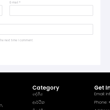
E-mail
*
the next time I comment.
Category
Get I
දේශීය
Email: 
ආර්ථික
Phone: +
න,