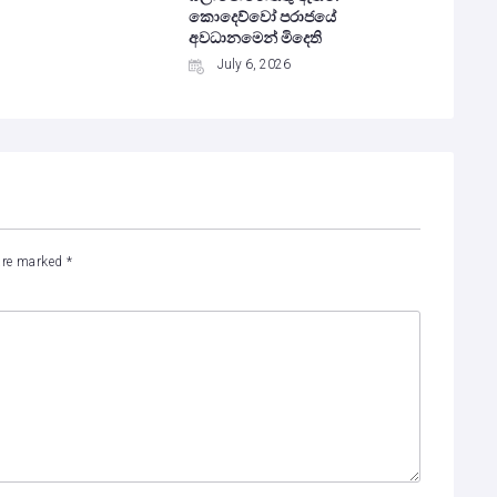
කොදෙව්වෝ පරාජයේ
අවධානමෙන් මිදෙති
July 6, 2026
 are marked
*