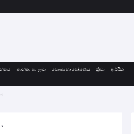
ාන්තය
කාන්තා හා ළමා
සෞඛ්‍ය හා පෝෂණය
ක්‍රීඩා
ආර්ථික
ක්
es