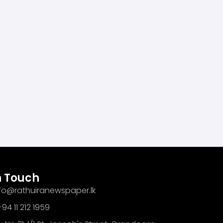
n Touch
info@rathuiranewspaper.lk
94 11 212 1959