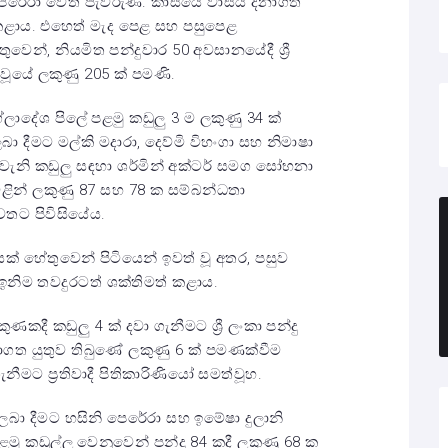
ේරා වෙත පැවරුණි. කාසියේ වාසිය දිනාගත්
කළාය. එහෙත් මැද පෙළ සහ පසුපෙළ
ෙන්, නියමිත පන්දුවාර 50 අවසානයේදී ශ්‍රී
 වූයේ ලකුණු 205 ක් පමණි.
බංග්ලාදේශ පිලේ පළමු කඩුලු 3 ම ලකුණු 34 ක්
ා දීමට මල්කි මදාරා, දෙව්මි විහංගා සහ නිමාෂා
්වැනි කඩුලු සඳහා ශර්මින් අක්ටර් සමග සෝභනා
ෙළින් ලකුණු 87 සහ 78 ක සම්බන්ධතා
වතට පිවිසියේය.
යක් හේතුවෙන් පිටියෙන් ඉවත් වූ අතර, පසුව
) ඉනිම තවදුරටත් ශක්තිමත් කළාය.
ණකදී කඩුලු 4 ක් දවා ගැනීමට ශ්‍රී ලංකා පන්දු
ාගත යුතුව තිබුණේ ලකුණු 6 ක් පමණක්වීම
මට ප්‍රතිවාදී පිතිකාරිණියෝ සමත්වූහ.
 ලබා දීමට හසිනි පෙරේරා සහ ඉමේෂා දුලානි
මු කඩුල්ල වෙනුවෙන් පන්දු 84 කදී ලකුණු 68 ක