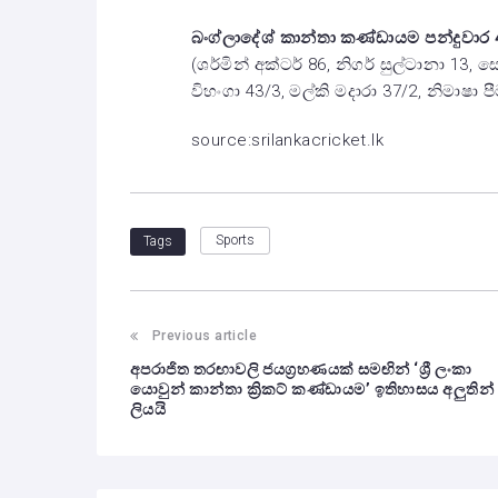
බංග්ලාදේශ් කාන්තා කණ්ඩායම පන්දුවාර 48
(ශර්මින් අක්ටර් 86, නිගර් සුල්ටානා 13,
විහංගා 43/3, මල්කි මදාරා 37/2, නිමාෂ
source:srilankacricket.lk
Sports
Tags
Previous article
අපරාජිත තරඟාවලි ජයග්‍රහණයක් සමඟින් ‘ශ්‍රී ලංකා
යොවුන් කාන්තා ක්‍රිකට් කණ්ඩායම’ ඉතිහාසය අලුතින්
ලියයි