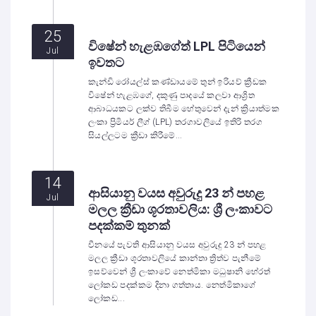
25
විෂේන් හැළඹගේත් LPL පිටියෙන්
Jul
ඉවතට
කැන්ඩි රෝයල්ස් කණ්ඩායමේ තුන් ඉරියව් ක්‍රීඩක
විෂේන් හැළඹගේ, දකුණු පාදයේ කලවා ආශ්‍රිත
ආබාධයකට ලක්ව තිබීම හේතුවෙන් දැන් ක්‍රියාත්මක
ලංකා ප්‍රිමියර් ලීග් (LPL) තරගාවලියේ ඉතිරි තරග
සියල්ලටම ක්‍රීඩා කිරීමේ...
14
ආසියානු වයස අවුරුදු 23 න් පහළ
Jul
මලල ක්‍රීඩා ශූරතාවලිය: ශ්‍රී ලංකාවට
පදක්කම් තුනක්
චීනයේ පැවති ආසියානු වයස අවුරුදු 23 න් පහළ
මලල ක්‍රීඩා ශූරතාවලියේ කාන්තා ත්‍රිත්ව පැනීමේ
ඉසව්වෙන් ශ්‍රී ලංකාවේ නෙත්මිකා මධුෂානි හේරත්
ලෝකඩ පදක්කම දිනා ගත්තාය. නෙත්මිකාගේ
ලෝකඩ...