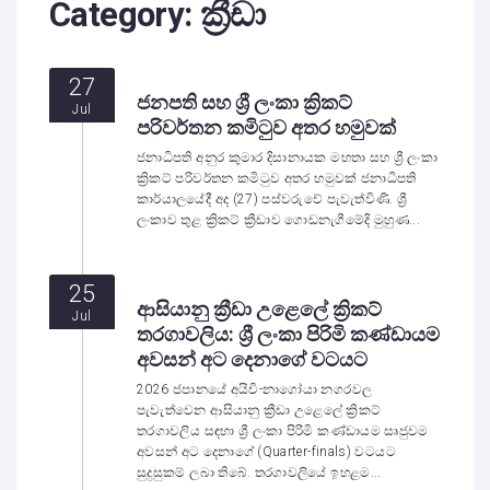
Category:
ක්‍රීඩා
27
ජනපති සහ ශ්‍රී ලංකා ක්‍රිකට්
Jul
පරිවර්තන කමිටුව අතර හමුවක්
ජනාධිපති අනුර කුමාර දිසානායක මහතා සහ ශ්‍රී ලංකා
ක්‍රිකට් පරිවර්තන කමිටුව අතර හමුවක් ජනාධිපති
කාර්යාලයේදී අද (27) පස්වරුවේ පැවැත්විණි. ශ්‍රී
ලංකාව තුළ ක්‍රිකට් ක්‍රීඩාව ගොඩනැගීමේදි මුහුණ...
25
ආසියානු ක්‍රීඩා උළෙලේ ක්‍රිකට්
Jul
තරගාවලිය: ශ්‍රී ලංකා පිරිමි කණ්ඩායම
අවසන් අට දෙනාගේ වටයට
2026 ජපානයේ අයිචි-නාගෝයා නගරවල
පැවැත්වෙන ආසියානු ක්‍රීඩා උළෙලේ ක්‍රිකට්
තරගාවලිය සඳහා ශ්‍රී ලංකා පිරිමි කණ්ඩායම සෘජුවම
අවසන් අට දෙනාගේ (Quarter-finals) වටයට
සුදුසුකම් ලබා තිබේ. තරගාවලියේ ඉහළම...