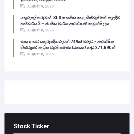
August 9, 2026
යතුරුපැදිකරුවන් SLS සහතික කළ හිස්වැස්මක් පැළඳීම
අනිවාර්යයි – ජාතික මාර්ග ආරක්ෂණ කවුන්සිලය
August 8, 2026
මාස හතට යතුරුපදිකරුවන් 749ක් මරුට:- ආරක්ෂිත
හිස්වැසුම් ආශ්‍රිත වැරදි සම්බන්ධයෙන් නඩු 271,890ක්
August 8, 2026
Stock Ticker