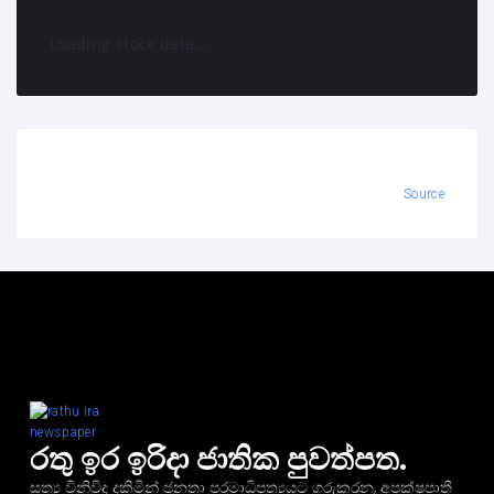
Loading stock data...
Source
රතු ඉර ඉරිදා ජාතික පුවත්පත.
සත්‍ය විනිවිද දකිමින් ජනතා පරමාධිපත්‍යයට ගරුකරන, අපක්ෂපාතී