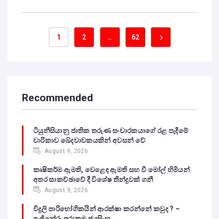
1
2
…
62
Recommended
ටියුනීසියානු ජාතික තරුණ සංචාරකයාගේ රළ පැදීමේ
චාරිකාව ඛේදවාචකයකින් අවසන් වේ‍
August 9, 2026
කෘෂිකර්ම ඇමති, වෙළෙඳ ඇමති සහ වී මෝල් හිමියන්
අතර සාකච්ඡාවේ දී විශේෂ තීන්දුවක් ගනී
August 9, 2026
විදුලි පාරිභෝගිකයින් ආරක්ෂා කරන්නේ කවුද ? –
ඉංජිනේරු පරාක්‍රම ජයසිංහ