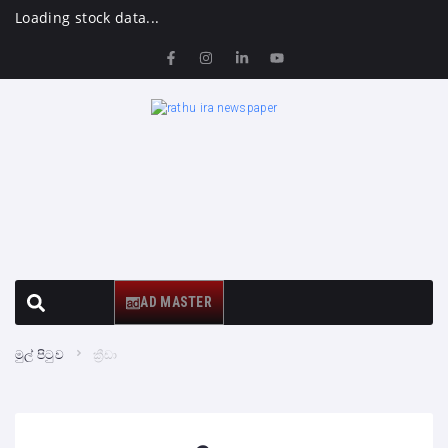
Loading stock data...
AD MASTER
මුල් පිටුව
ක්‍රීඩා