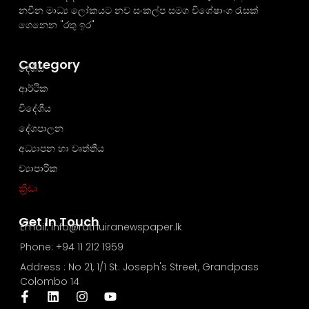
නවීන මාධ්‍ය ලෝකයට නව සංකල්ප සමග විශේෂාංග රැසක්
ගෙනෙන "රතු ඉර"
Category
දේශීය
ආර්ථික
විදේශීය
දේශපාලන
අධ්‍යාපන හා වෘත්තීය
ව්‍යාපාරික
ක්‍රීඩා
Get In Touch
Email: info@rathuiranewspaper.lk
Phone: +94 11 212 1959
Address : No 21, 1/1 St. Joseph's Street, Grandpass
Colombo 14