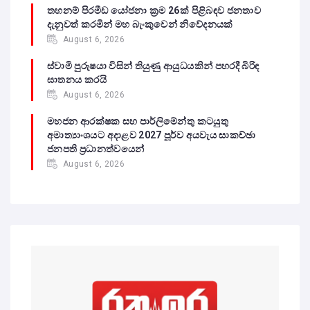
තහනම් පිරමීඩ යෝජනා ක්‍රම 26ක් පිළිබඳව ජනතාව
දැනුවත් කරමින් මහ බැංකුවෙන් නිවේදනයක්
August 6, 2026
ස්වාමි පුරුෂයා විසින් තියුණු ආයුධයකින් පහරදී බිරිඳ
ඝාතනය කරයි
August 6, 2026
මහජන ආරක්ෂක සහ පාර්ලිමේන්තු කටයුතු
අමාත්‍යාංශයට අදාළව 2027 පූර්ව අයවැය සාකච්ඡා
ජනපති ප්‍රධානත්වයෙන්
August 6, 2026