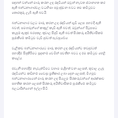
සඳහන් වන්නේ මාරු කරන ලද රැඳවියන් ඔවුන් නැවත ස්ථානගත කර
ඇති බන්ධනාගාරවල වධහිංසා පමුණුවන බවට තම කමි‌ටුවට
තොරතුරු ලැබී ඇති බවයි.
බන්ධනාගාර වලට මාරු කරන ලද රැඳවියන් දැඩි ලෙස පහර දී ඇති
බවත්, සමහරුන්ගේ කකුල් කැඩී ඇති බවත්, ඔවුන්ගේ පිටුපසට
කැපුම් ඇතුළු බරපතල තුවාල සිදුවී ඇති බවත් සිරකරු අයිතිවාසිකම්
සුරැකීමේ කමිටුව වැඩි දුරටත් පැවසුවේය.
වැලිකඩ බන්ධනාගාරයට මාරු කරන ලද රැඳවියන්ට තවදුරටත්
පහරදීම් සිදුකිරීමට සූදානම් වෙමින් පවතින බවට ද එම කමිටුව හෙළි
කළේය.
එවැනි පහරදීම් නැවැත්වීමට වහාම මැදිහත් වන ලෙසත්, තුවාල ලැබූ
රැඳවියන්ට කඩිනම් වෛද්‍ය ප්‍රතිකාර ලබා දෙන ලෙසත්, මීගමුව
බන්ධනාගාරයෙන් මාරු කරන ලද සියලුම සිරකරුවන්ගේ ආරක්ෂාව
සහතික කරන ලෙසත් සිරකරු අයිතිවාසිකම් සුරැකීමේ කමිටුව
බලධාරීන්ගෙන් ඉල්ලා සිටී.