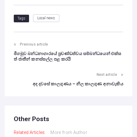
Local news
Tags
Previous article
මීගමුව බන්ධනාගාරයේ ප්‍රචණ්ඩත්වය සම්බන්ධයෙන් එක්ස
ත් ජාතීන් කනස්සල්ල පළ කරයි
Next article
අද දවසේ කාලගුණය – නිල කාලගුණ අනාවැකිය
Other Posts
Related Articles
More from Author