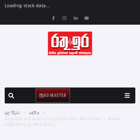
Loading stock data...
AD MASTER
මුල් පිටුව
දේශීය
මීගමුවෙන් මාරු කරන යවන ලද රැඳවියන්ගේ ජීවිත අනතුරේ – සිරකරු
අයිතිවාසිකම් සුරැකීමේ කමිටුව