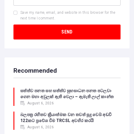
Save my name, email, and website in this browser for the
next time I comment.
Recommended
සත්ත්ව පනත සහ සත්ත්ව සුභසාධන පනත පටලවා
ගෙන මහා අවුලක් ඇති වෙලා – ඇමැති ලාල් කාන්ත
August 6, 2026
බලපත්‍ර රහිතව ක්‍රියාත්මක වන තවත් සූදු වෙබ් අඩවි
122කට ප්‍රවේශ වීම TRCSL අවහිර කරයි
August 6, 2026