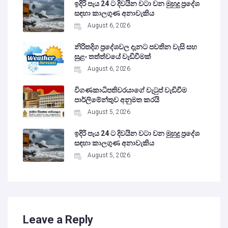
ඉදිරි පැය 24 ට දිවයින වටා වන මුහුදු ප්‍රදේශ
සඳහා කාලගුණ අනාවැකිය
August 6, 2026
නිරිතදිග ප්‍රදේශවල දැනට පවතින වැසි සහ
සුළං තත්ත්වයේ වැඩිවීමක්
August 6, 2026
විගණකාධිපතිවරයාගේ වැටුප් වැඩිවීම
පාර්ලිමේන්තුව අනුමත කරයි
August 5, 2026
ඉදිරි පැය 24 ට දිවයින වටා වන මුහුදු ප්‍රදේශ
සඳහා කාලගුණ අනාවැකිය
August 5, 2026
Leave a Reply