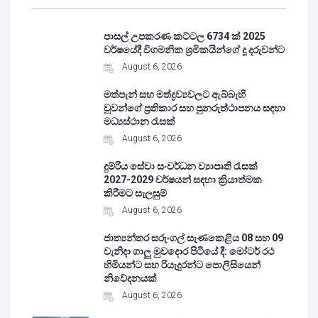
පාසල් උපකරණ කට්ටල 6734 ක් 2025
වර්ෂයේදී විගමනික ශ්‍රමිකයින්ගේ දූ දරුවන්ට
August 6, 2026
මත්පැන් සහ මත්ද්‍රව්‍යවලට ඇබ්බැහි
වූවන්ගේ ප්‍රතිකාර සහ පුනරුත්ථාපනය සඳහා
මධ්‍යස්ථාන රැසක්
August 6, 2026
දුම්රිය සේවා සංවර්ධන ව්‍යාපෘති රැසක්
2027-2029 වර්ෂයන් සඳහා ක්‍රියාත්මක
කිරීමට සැලසුම්
August 6, 2026
ජාත්‍යන්තර සරුංගල් සැණකෙළිය 08 සහ 09
වැනිදා ගාලු මුවදොර පිටියේ දී: මෝටර් රථ
හිමියන්ට සහ රියැදුරන්ට පොලිසියෙන්
නිවේදනයක්
August 6, 2026