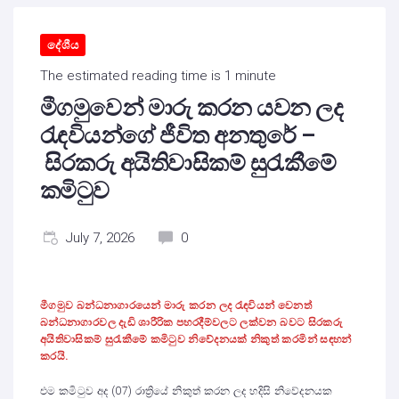
දේශීය
The estimated reading time is 1 minute
මීගමුවෙන් මාරු කරන යවන ලද
රැඳවියන්ගේ ජීවිත අනතුරේ –
සිරකරු අයිතිවාසිකම් සුරැකීමේ
කමිටුව
July 7, 2026
0
මීගමුව බන්ධනාගාරයෙන් මාරු කරන ලද රැඳවියන් වෙනත්
බන්ධනාගාරවල දැඩි ශාරීරික පහරදීම්වලට ලක්වන බවට සිරකරු
අයිතිවාසිකම් සුරැකීමේ කමිටුව නිවේදනයක් නිකුත් කරමින් සඳහන්
කරයි.
එම කමිටුව අද (07) රාත්‍රියේ නිකුත් කරන ලද හදිසි නිවේදනයක