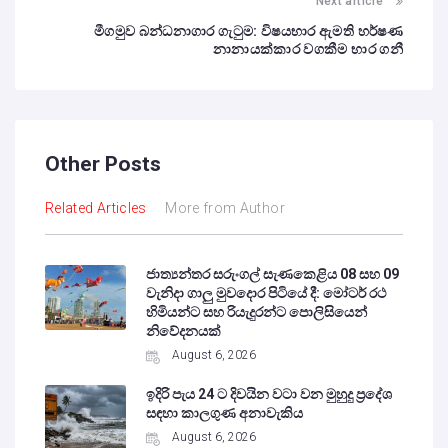
Next article
මීගමුව බන්ධනාගාර ගැටුම: විෂයභාර ඇමති හර්ෂණ
නානායක්කාර වගකීම භාර ගනී
Other Posts
Related Articles
More from Author
ජාත්‍යන්තර සරුංගල් සැණකෙළිය 08 සහ 09
වැනිදා ගාලු මුවදොර පිටියේ දී: මෝටර් රථ
හිමියන්ට සහ රියැදුරන්ට පොලිසියෙන්
නිවේදනයක්
August 6, 2026
ඉදිරි පැය 24 ට දිවයින වටා වන මුහුදු ප්‍රදේශ
සඳහා කාලගුණ අනාවැකිය
August 6, 2026