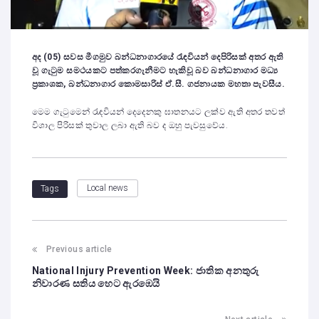
අද (05) සවස මීගමුව බන්ධනාගාරයේ රැඳවියන් දෙපිරිසක් අතර ඇති
වූ ගැටුම සමථයකට පත්කරගැනීමට හැකිවූ බව බන්ධනාගාර මධ්‍ය
ප්‍රකාශක, බන්ධනාගාර කොමසාරිස් ඒ.සී. ගජනායක මහතා පැවසීය.
මෙම ගැටුමෙන් රැඳවියන් දෙදෙනකු ඝාතනයට ලක්ව ඇති අතර තවත්
විශාල පිරිසක් තුවාල ලබා ඇති බව ද ඔහු පැවසුවේය.
Local news
Tags
Previous article
National Injury Prevention Week: ජාතික අනතුරු
නිවාරණ සතිය හෙට ඇරඹෙයි