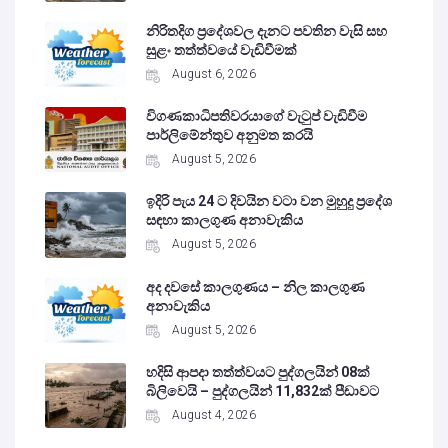
නිරිතදිග ප්‍රදේශවල දැනට පවතින වැසි සහ
සුළං තත්ත්වයේ වැඩිවීමක්
August 6, 2026
විගණකාධිපතිවරයාගේ වැටුප් වැඩිවීම
පාර්ලිමේන්තුව අනුමත කරයි
August 5, 2026
ඉදිරි පැය 24 ට දිවයින වටා වන මුහුදු ප්‍රදේශ
සඳහා කාලගුණ අනාවැකිය
August 5, 2026
අද දවසේ කාලගුණය – නිල කාලගුණ
අනාවැකිය
August 5, 2026
හදිසි ආපදා තත්ත්වයට පුද්ගලයින් 08ක්
බිලිවෙයි – පුද්ගලයින් 11,832ක් පීඩාවට
August 4, 2026