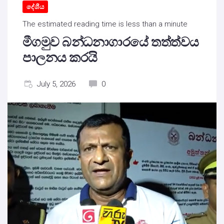
දේශීය
The estimated reading time is less than a minute
මීගමුව බන්ධනාගාරයේ තත්ත්වය
පාලනය කරයි
July 5, 2026
0