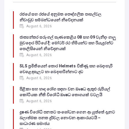
රජයේ සහ රජයේ අනුමත පෞද්ගලික පාසල්වල
නිවාඩුව සම්බන්ධයෙන් නිවේදනයක්
August 6, 2026
ජාත්‍යන්තර සරුංගල් සැණකෙළිය 08 සහ 09 වැනිදා ගාලු
මුවදොර පිටියේ දී: මෝටර් රථ හිමියන්ට සහ රියැදුරන්ට
පොලිසියෙන් නිවේදනයක්
August 6, 2026
SLS ප්‍රමිතියෙන් තොර Helmets විකිණූ සහ බෙදාහැරි
වෙළෙඳසැලට හා බෙදාහරින්නාට දඩ
August 6, 2026
පිළිකා සහ හෘද රෝග සඳහා වන ඖෂධ ඇතුළු රුපියල්
කෝටියක නීති විරෝධී ඖෂධ තොගයක් වටලයි
August 6, 2026
දූෂණ විරෝධි පනතට සංශෝධන ගෙන ආ යුත්තේ දැනට
බලාත්මක පනත දුර්වල නොවන ආකාරයටයි –
සාධාරණ සමාජය