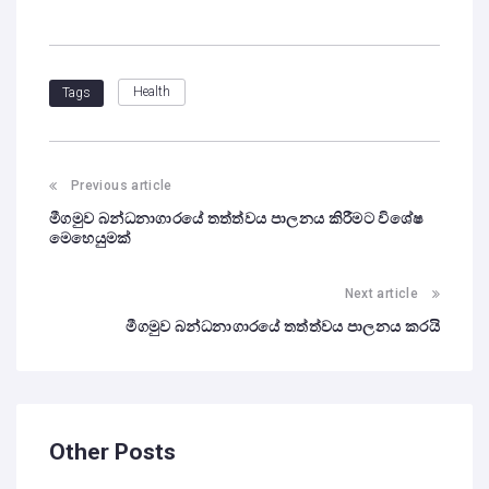
Health
Tags
Previous article
මීගමුව බන්ධනාගාරයේ තත්ත්වය පාලනය කිරීමට විශේෂ
මෙහෙයුමක්
Next article
මීගමුව බන්ධනාගාරයේ තත්ත්වය පාලනය කරයි
Other Posts