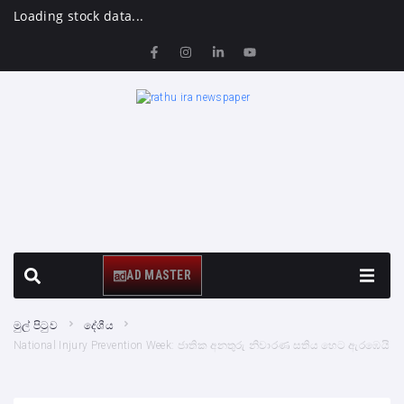
Loading stock data...
AD MASTER
මුල් පිටුව
දේශීය
National Injury Prevention Week: ජාතික අනතුරු නිවාරණ සතිය හෙට ඇරඹෙයි