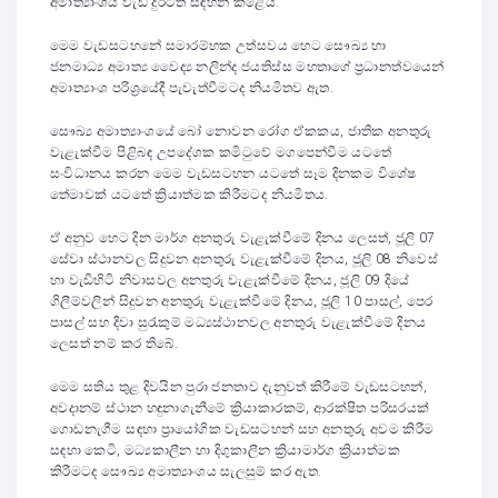
අමාත්‍යාංශය වැඩි දුරටත් සඳහන් කළේය.
මෙම වැඩසටහනේ සමාරම්භක උත්සවය හෙට සෞඛ්‍ය හා
ජනමාධ්‍ය අමාත්‍ය වෛද්‍ය නලින්ද ජයතිස්ස මහතාගේ ප්‍රධානත්වයෙන්
අමාත්‍යාංශ පරිශ්‍රයේදී පැවැත්වීමටද නියමිතව ඇත.
සෞඛ්‍ය අමාත්‍යාංශයේ බෝ නොවන රෝග ඒකකය, ජාතික අනතුරු
වැළැක්වීම පිළිබඳ උපදේශක කමිටුවේ මගපෙන්වීම යටතේ
සංවිධානය කරන මෙම වැඩසටහන යටතේ සෑම දිනකම විශේෂ
තේමාවක් යටතේ ක්‍රියාත්මක කිරීමටද නියමිතය.
ඒ අනුව හෙට දින මාර්ග අනතුරු වැළැක්වීමේ දිනය ලෙසත්, ජූලි 07
සේවා ස්ථානවල සිදුවන අනතුරු වැළැක්වීමේ දිනය, ජූලි 08 නිවෙස්
හා වැඩිහිටි නිවාසවල අනතුරු වැළැක්වීමේ දිනය, ජූලි 09 දියේ
ගිලීම්වලින් සිදුවන අනතුරු වැළැක්වීමේ දිනය, ජූලි 10 පාසල්, පෙර
පාසල් සහ දිවා සුරැකුම් මධ්‍යස්ථානවල අනතුරු වැළැක්වීමේ දිනය
ලෙසත් නම් කර තිබේ.
මෙම සතිය තුළ දිවයින පුරා ජනතාව දැනුවත් කිරීමේ වැඩසටහන්,
අවදානම් ස්ථාන හඳුනාගැනීමේ ක්‍රියාකාරකම්, ආරක්ෂිත පරිසරයක්
ගොඩනැගීම සඳහා ප්‍රායෝගික වැඩසටහන් සහ අනතුරු අවම කිරීම
සඳහා කෙටි, මධ්‍යකාලීන හා දිගුකාලීන ක්‍රියාමාර්ග ක්‍රියාත්මක
කිරීමටද සෞඛ්‍ය අමාත්‍යාංශය සැලසුම් කර ඇත.