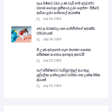
පැය 24කට වඩා උණ වැඩි නම් දරුවන්ට
වහාම වෛද්‍ය ප්‍රතිකාර ලබා දෙන්න- රිජ්වේ
ආර්යා ළමා රෝහලේ අධ්‍යක්ෂ
July 26, 2026
ඩෙංගු මරණවල සහ රෝගීන්ගේ අඛණ්ඩ
වර්ධනයක්
July 24, 2026
මී උණ අවදානම ගැන මහජන සෞඛ්‍ය
පරීක්ෂක සංගමය අනතුරු අඟවයි
July 23, 2026
ලේ පරීක්ෂාවට වැඩිපුර මුදල් අය කළ
පුද්ගලික රෝහලකට වාර්තා ගත ලක්ෂ 30ක
දඩයක්
July 23, 2026