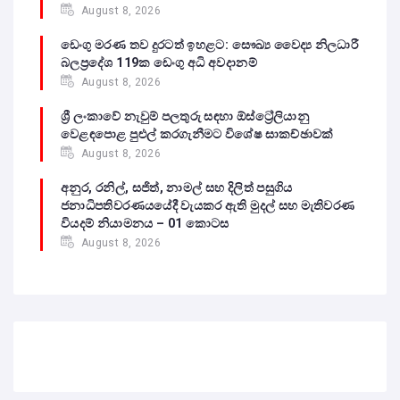
August 8, 2026
ඩෙංගු මරණ තව දුරටත් ඉහළට: සෞඛ්‍ය වෛද්‍ය නිලධාරී
බලප්‍රදේශ 119ක ඩෙංගු අධි අවදානම්
August 8, 2026
ශ්‍රී ලංකාවේ නැවුම් පලතුරු සඳහා ඕස්ට්‍රේලියානු
වෙළඳපොළ පුළුල් කරගැනීමට විශේෂ සාකච්ඡාවක්
August 8, 2026
අනුර, රනිල්, සජිත්, නාමල් සහ දිලිත් පසුගිය
ජනාධිපතිවරණයයේදී වැයකර ඇති මුදල් සහ මැතිවරණ
වියදම් නියාමනය – 01 කොටස
August 8, 2026