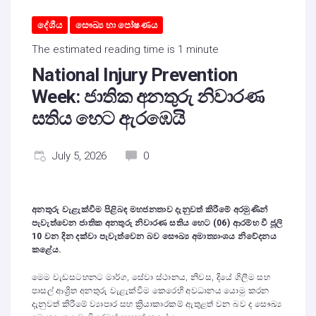
දේශීය
සෞඛ්‍ය හා පෝෂණය
The estimated reading time is 1 minute
National Injury Prevention
Week: ජාතික අනතුරු නිවාරණ
සතිය හෙට ඇරඹෙයි
July 5, 2026
0
අනතුරු වැළැක්වීම පිළිබඳ මහජනතාව දැනුවත් කිරීමේ අරමුණින්
පැවැත්වෙන ජාතික අනතුරු නිවාරණ සතිය හෙට (06) ආරම්භ වී ජූලි
10 වන දින දක්වා පැවැත්වෙන බව සෞඛ්‍ය අමාත්‍යාංශය නිවේදනය
කළේය.
මෙම වැඩසටහනට මාර්ග, සේවා ස්ථානය, නිවස, දියේ ගිලීම සහ
පාසල් ආශ්‍රිත අනතුරු වැළැක්වීම කෙරෙහි අවධානය යොමු කරන
දැනුවත් කිරීමේ ව්‍යාපාර සහ ක්‍රියාකාරකම් ඇතුළත් වන බව ද සෞඛ්‍ය