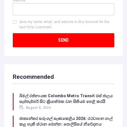
Website
Save my name, email, and website in this browser for the
next time I comment.
Recommended
බිමල් රත්නායක Colombo Metro Transit බස් ජාලය
සැප්තැම්බර් සිට ක්‍රියාත්මක වන සිතියම හෙළි කරයි
August 8, 2026
ජාත්‍යන්තර සරුංගල් සැණකෙළිය 2026: රථවාහන ගාල්
කළ හැකි ස්ථාන මෙන්න: පොලිසියේ නිවේදනය