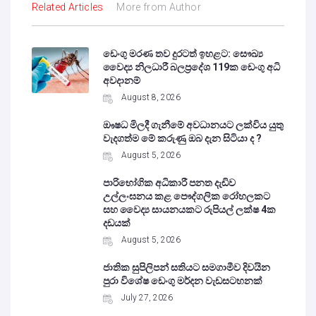
Related Articles
More from Author
ඩෙංගු මරණ තව දුරටත් ඉහළට: සෞඛ්‍ය
වෛද්‍ය නිලධාරී බලප්‍රදේශ 119ක ඩෙංගු අධි
අවදානම්
August 8, 2026
ඖෂධ මිලදී ගැනීමේ අවධානයට ලක්විය යුතු
වැදගත්ම මේ කරුණු ඔබ දැන සිටියා ද ?
August 5, 2026
පාරිභෝගික අධිකාරී පනත දැඩිව
උල්ලංඝනය කළ පෞද්ගලික රෝහලකට
සහ වෛද්‍ය සායනයකට රුපියල් ලක්ෂ 4ක
දඩයක්
August 5, 2026
ජාතික සුපිලිපන් සතියට සමගාමීව දිවයින
පුරා විශේෂ ඩෙංගු මර්දන වැඩසටහනක්
July 27, 2026