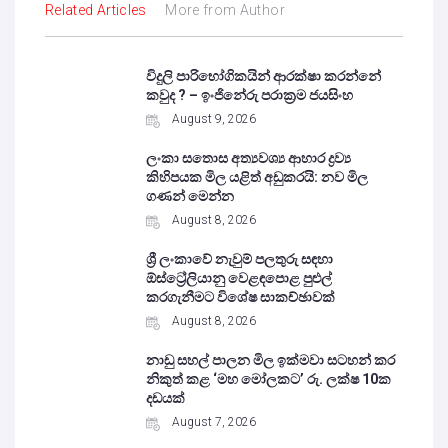
Related Articles
More from Author
විදුලි පාරිභෝගිකයින් ආරක්ෂා කරන්නේ
කවුද ? – ඉංජිනේරු පරාක්‍රම ජයසිංහ
August 9, 2026
ලංකා සතොස අත්‍යවශ්‍ය ආහාර ද්‍රව්‍ය
කිහිපයක මිල යළිත් අඩුකරයි: නව මිල
ගණන් මෙන්න
August 8, 2026
ශ්‍රී ලංකාවේ නැවුම් පලතුරු සඳහා
ඕස්ට්‍රේලියානු වෙළඳපොළ පුළුල්
කරගැනීමට විශේෂ සාකච්ඡාවක්
August 8, 2026
නාඩු සහල් පාලන මිල ඉක්මවා සටහන් කර
නිකුත් කළ ‘මහ මෝලකට’ රු. ලක්ෂ 10ක
දඩයක්
August 7, 2026