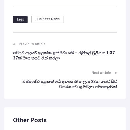
Business News
Tags
Previous article
රේගුව ආදයම් ඉලක්ක ඉක්මවා යයි – රුපියල් ට්‍රිලියන 1.37
37ක් මාස හයට රැස් කරලා
Next article
බස්නාහිර පළාතේ අධි අවදානම් කලාප 23ක හෙට සිට
විශේෂ ඩෙංගු මර්දන මෙහෙයුමක්
Other Posts