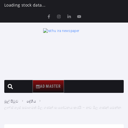
Loading stock data...
AD MASTER
මුල් පිටුව
දේශීය
ලාෆ්ස් ගෑස් සමාගමත් මිල ගණන් සංශෝධනය කරයි – නව මිල ගණන් මෙන්න