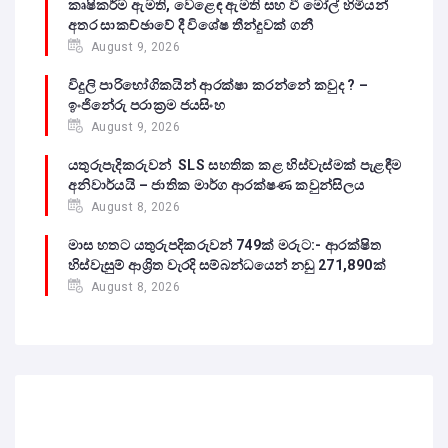
කෘෂිකර්ම ඇමති, වෙළෙඳ ඇමති සහ වී මෝල් හිමියන්
අතර සාකච්ඡාවේ දී විශේෂ තීන්දුවක් ගනී
August 9, 2026
විදුලි පාරිභෝගිකයින් ආරක්ෂා කරන්නේ කවුද ? –
ඉංජිනේරු පරාක්‍රම ජයසිංහ
August 9, 2026
යතුරුපැදිකරුවන් SLS සහතික කළ හිස්වැස්මක් පැළඳීම
අනිවාර්යයි – ජාතික මාර්ග ආරක්ෂණ කවුන්සිලය
August 8, 2026
මාස හතට යතුරුපදිකරුවන් 749ක් මරුට:- ආරක්ෂිත
හිස්වැසුම් ආශ්‍රිත වැරදි සම්බන්ධයෙන් නඩු 271,890ක්
August 8, 2026