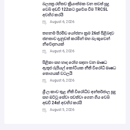
බලපත්‍ර රහිතව ක්‍රියාත්මක වන තවත් සූදු
වෙබ් අඩවි 122කට ප්‍රවේශ වීම TRCSL
අවහිර කරයි
August 6, 2026
තහනම් පිරමීඩ යෝජනා ක්‍රම 26ක් පිළිබඳව
ජනතාව දැනුවත් කරමින් මහ බැංකුවෙන්
නිවේදනයක්
August 6, 2026
පිළිකා සහ හෘද රෝග සඳහා වන ඖෂධ
ඇතුළු රුපියල් කෝටියක නීති විරෝධී ඖෂධ
තොගයක් වටලයි
August 6, 2026
ශ්‍රී ලංකාව තුළ නීති විරෝධීව අන්තර්ජාල සූදු
සහ ඔට්ටු සේවා පවත්වා ගෙන ගිය වෙබ්
අඩවි 24ක් අවහිර කරයි
August 5, 2026