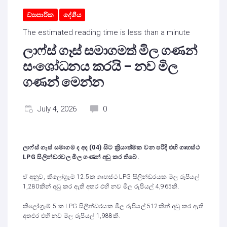
ව්‍යාපාරික
දේශීය
The estimated reading time is less than a minute
ලාෆ්ස් ගෑස් සමාගමත් මිල ගණන්
සංශෝධනය කරයි – නව මිල
ගණන් මෙන්න
July 4, 2026
0
ලාෆ්ස් ගෑස් සමාගම ද අද (04) සිට ක්‍රියාත්මක වන පරිදි එහි ගෘහස්ථ
LPG සිලින්ඩරවල මිල ගණන් අඩු කර තිබේ.
ඒ අනුව, කිලෝග්‍රෑම් 12.5ක ගෘහස්ථ LPG සිලින්ඩරයක මිල රුපියල්
1,280කින් අඩු කර ඇති අතර එහි නව මිල රුපියල් 4,965කි.
කිලෝග්‍රෑම් 5 ක LPG සිලින්ඩරයක මිල රුපියල් 512කින් අඩු කර ඇති
අතඑර එහි නව මිල රුපියල් 1,988කි.