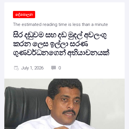
දේශපාලන
The estimated reading time is less than a minute
සිර දඬුවම සහ දඩ මුදල් අවලංගු
කරන ලෙස ඉල්ලා සරණ
ගුණවර්ධනගෙන් අභියාචනයක්
July 1, 2026
0