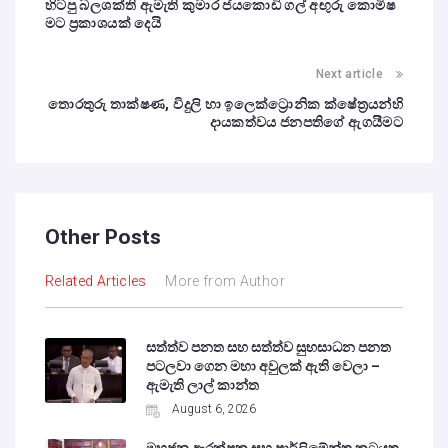
හිටපු බලශක්ති ඇමැති කුමාර ජයකොඩි ගල් අඟුරු කොමිෂ
මට ප්‍රකාශයක් දෙයි
Next article
තොරතුරු තාක්ෂණ, විදුලි හා ඉලෙක්ට්‍රොනික ක්ෂේත්‍රයන්හි
දායකත්වය ජනපතිගේ ඇගයීමට
Other Posts
Related Articles
More from Author
සත්ත්ව පනත සහ සත්ත්ව සුභසාධන පනත
පටලවා ගෙන මහා අවුලක් ඇති වෙලා –
ඇමැති ලාල් කාන්ත
August 6, 2026
මහජන ආරක්ෂක සහ පාර්ලිමේන්තු කටයුතු