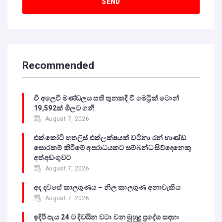
Recommended
වී අලෙවි මණ්ඩලය සති තුනකදී වී මෙට්‍රික් ටොන්
19,592ක් මිලට ගනී
August 7, 2026
එක්කෝටි හතලිස් එක්ලක්ෂයක් වටිනා රන් භාණ්ඩ
සොරකම් කිරීමේ අපරාධයකට සම්බන්ධ සිව්දෙනෙකු
අත්අඩංගුවට
August 7, 2026
අද දවසේ කාලගුණය – නිල කාලගුණ අනාවැකිය
August 7, 2026
ඉදිරි පැය 24 ට දිවයින වටා වන මුහුදු ප්‍රදේශ සඳහා