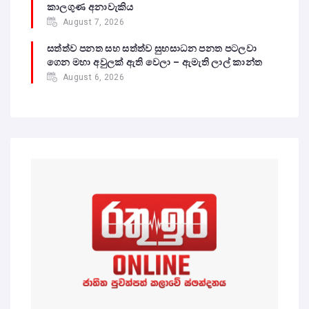
කාලගුණ අනාවැකිය
August 7, 2026
සත්ත්ව පනත සහ සත්ත්ව සුභසාධන පනත පටලවා
ගෙන මහා අවුලක් ඇති වෙලා – ඇමැති ලාල් කාන්ත
August 6, 2026