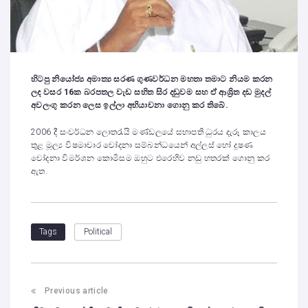
හිටපු නියෝජ්‍ය අමාත්‍ය සරණ ගුණවර්ධන මහතා තමාට නියම කරන
ලද වසර 16ක බරපතල වැඩ සහිත සිර දඬුවම සහ ඒ ආශ්‍රිත දඩ මුදල්
අවලංගු කරන ලෙස ඉල්ලා අභියාචනා ගොනු කර තිබේ.
2006 දී සංවර්ධන ලොතරැයි මණ්ඩලයේ සභාපති ධුරය දැරූ කාලය
තුළ මූල්‍ය විෂමාචාර චෝදනා සම්බන්ධයෙන් අල්ලස් හෝ දූෂණ
චෝදනා විමර්ශන කොමිසම ඔහුට එරෙහිව නඩු හතරක් ගොනු කර
ඇත.
Political
Tags
Previous article