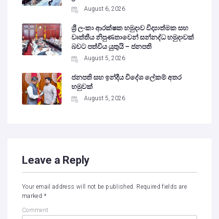
August 6, 2026
ශ්‍රී ලංකා ආරක්ෂක හමුදාව විද්‍යාත්මක සහ
වෘත්තීය නිපුණතාවෙන් සන්නද්ධ හමුදාවක්
බවට පත්විය යුතුයි – ජනපති
August 5, 2026
ජනපති සහ ඉන්දීය විදේශ ලේකම් අතර
හමුවක්
August 5, 2026
Leave a Reply
Your email address will not be published.
Required fields are
marked
*
Comment