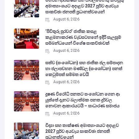
අමාත්‍යාංශයට අදාළව 2027 පූර්ව අයවැය
සාකච්ඡා ජනපති ප්‍රධානත්වයෙන්
August 6, 2026
‘පිවිතුරු පුරවර’ ජාතික කසළ
කළමනාකරණ වැඩසටහනේ ඉදිරි සැලසුම්
සම්බන්ධයෙන් විශේෂ සාකච්ඡාවක්
August 6, 2026
සත්ව (සංශෝධන) සහ ජාතික ජල සම්පාදන
හා ජලාපවහන මණ්ඩල (සංශෝධන) පනත්
කෙටුම්පත් සම්මත වෙයි
August 6, 2026
දූෂණ විරෝධි පනතට සංශෝධන ගෙන ආ
යුත්තේ දැනට බලාත්මක පනත දුර්වල
නොවන ආකාරයටයි – සාධාරණ සමාජය
August 6, 2026
විද්‍යා සහ තාක්ෂණ අමාත්‍යාංශයට අදාළව
2027 පූර්ව අයවැය සාකච්ඡා ජනපති
ප්‍රධානත්වයෙන්