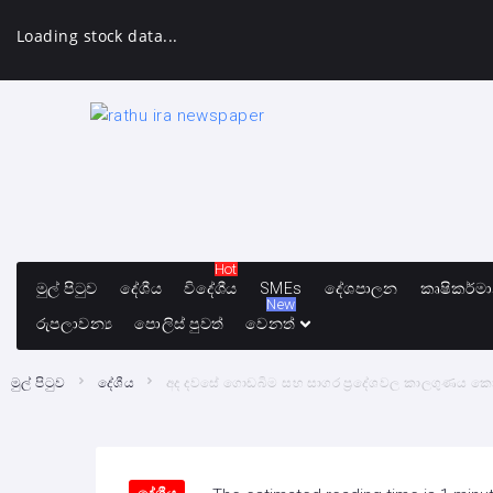
Loading stock data...
Hot
මුල් පිටුව
දේශීය
විදේශීය
SMEs
දේශපාලන
කෘෂිකර්ම
New
රුපලාවන්‍ය
පොලිස් පුවත්
වෙනත්
මුල් පිටුව
දේශීය
අද දවසේ ගොඩබිම සහ සාගර ප්‍රදේශවල කාලගුණය ක