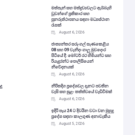
මත්පැන් සහ මත්ද්‍රව්‍යවලට ඇබ්බැහි
වූවන්ගේ ප්‍රතිකාර සහ
පුනරුත්ථාපනය සඳහා මධ්‍යස්ථාන
රැසක්
August 6, 2026
ජාත්‍යන්තර සරුංගල් සැණකෙළිය
08 සහ 09 වැනිදා ගාලු මුවදොර
පිටියේ දී: මෝටර් රථ හිමියන්ට සහ
රියැදුරන්ට පොලිසියෙන්
නිවේදනයක්
August 6, 2026
දු
නිරිතදිග ප්‍රදේශවල දැනට පවතින
වැසි සහ සුළං තත්ත්වයේ වැඩිවීමක්
August 6, 2026
ඉදිරි පැය 24 ට දිවයින වටා වන මුහුදු
ප්‍රදේශ සඳහා කාලගුණ අනාවැකිය
August 5, 2026