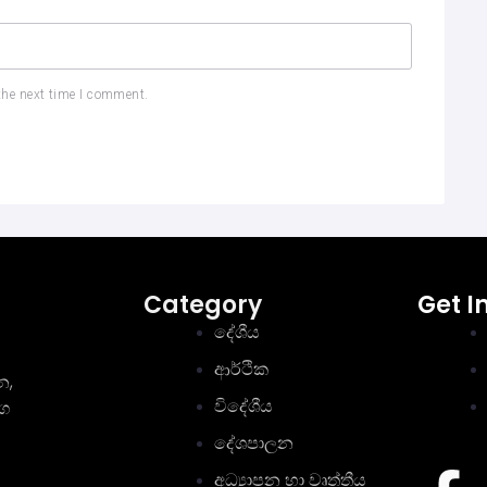
the next time I comment.
Category
Get I
දේශීය
ආර්ථික
න,
විදේශීය
මග
දේශපාලන
අධ්‍යාපන හා වෘත්තීය