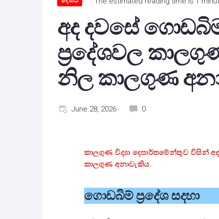
දේශීය
The estimated reading time is 1 minu
අද දවසේ ගොඩබි
ප්‍රදේශවල කාල
නිල කාලගුණ අන
June 28, 2026
0
කාලගුණ විද්‍යා දෙපාර්තමේන්තුව විසින් 
කාලගුණ අනාවැකිය.
ගොඩබිම් ප්‍රදේශ සදහා