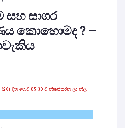
te
ම සහ සාගර
ගුණය කොහොමද ? –
ාවැකිය
අද (28) දින පෙ.ව 05.30 ට නිකුත්කරන ලද නිල