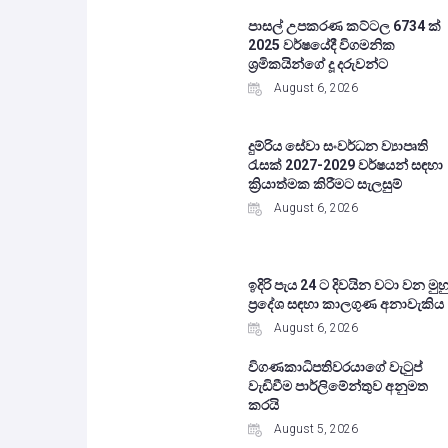
පාසල් උපකරණ කට්ටල 6734 ක්
2025 වර්ෂයේදී විගමනික
ශ්‍රමිකයින්ගේ දූ දරුවන්ට
August 6, 2026
දුම්රිය සේවා සංවර්ධන ව්‍යාපෘති
රැසක් 2027-2029 වර්ෂයන් සඳහා
ක්‍රියාත්මක කිරීමට සැලසුම්
August 6, 2026
ඉදිරි පැය 24 ට දිවයින වටා වන මුහු
ප්‍රදේශ සඳහා කාලගුණ අනාවැකිය
August 6, 2026
විගණකාධිපතිවරයාගේ වැටුප්
වැඩිවීම පාර්ලිමේන්තුව අනුමත
කරයි
August 5, 2026