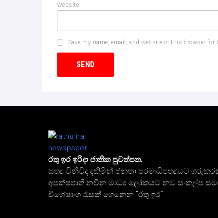
Website
Save my name, email, and website in this browser for 
රතු ඉර ඉරිදා ජාතික පුවත්පත.
සත්‍ය විනිවිද දකිමින් ජනතා පරමාධිපත්‍යයට ගරුකර
අපක්ෂපාතී නවීන මාධ්‍ය ලෝකයට නව සංකල්ප ස
විශේෂාංග රැසක් ගෙනෙන "රතු ඉර"