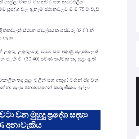
් ගාල්ල, මාතර, මහනුවර සහ නුවරඑළිය
. මෙම ප්‍රදේශ වල ඇතැම් ස්ථානවලට මි.මී 75 ට වැඩි
රික්කවලත් ස්ථාන ස්වල්පයක පස්වරු 02.00 න්
ිය හැක.
ත් උතුරු, උතුරු-මැද, වයඹ සහ දකුණු පළාත්වලත්
ට හමන පැ.කි.මී. (30-40) පමණ තරමක තද සුළං ඇති
වකාලික තද සුළං වලින් සහ අකුණු මඟින් සිදු වන
 ගන්නා ලෙස ජනතාවගෙන් කාරුණිකව ඉල්ලා
 වටා වන මුහුදු ප්‍රදේශ සඳහා
ණ අනාවැකිය