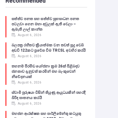
Recommended
සත්ත්ව පනත සහ සත්ත්ව සුභසාධන පනත
පටලවා ගෙන මහා අවුලක් ඇති වෙලා –
ඇමැති ලාල් කාන්ත
August 6, 2026
බලපත්‍ර රහිතව ක්‍රියාත්මක වන තවත් සූදු වෙබ්
අඩවි 122කට ප්‍රවේශ වීම TRCSL අවහිර කරයි
August 6, 2026
තහනම් පිරමීඩ යෝජනා ක්‍රම 26ක් පිළිබඳව
ජනතාව දැනුවත් කරමින් මහ බැංකුවෙන්
නිවේදනයක්
August 6, 2026
ස්වාමි පුරුෂයා විසින් තියුණු ආයුධයකින් පහරදී
බිරිඳ ඝාතනය කරයි
August 6, 2026
මහජන ආරක්ෂක සහ පාර්ලිමේන්තු කටයුතු