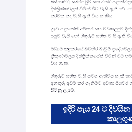
බස්නාහිර, සබරගමුව සහ වයඹ පළාත්වලත
දිස්ත්‍රික්කවලත් විටින් විට වැසි ඇති වේ
තරමක තද වැසි ඇති විය හැකිිය
ඌව පළාතේත් අම්පාර සහ මඩකළපුව දිස්ත්‍
පසුව වැසි හෝ ගිගුරුම් සහිත වැසි ඇති ව
මධ්‍යම කඳුකරයේ බටහිර බෑවුම් ප්‍රදේශවල
ත්‍රිකුණාමලය දිස්ත්‍රික්කයේත් විටින් වි
විය හැක.
ගිගුරුම් සහිත වැසි සමග ඇතිවිය හැකි තා
අනතුරු අවම කර ගැනීමට අවශ්‍ය පියවර
සිටිනු ලැබේ.
ඉදිරි පැය 24 ට දිවයින
කාලගු