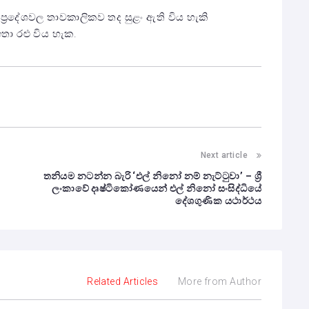
ු ප්‍රදේශවල තාවකාලිකව තද සුළං ඇති විය හැකි
ඉතා රළු විය හැක.
Next article
තනියම නටන්න බැරි ‘එල් නිනෝ නම් නැට්ටුවා’ – ශ්‍රී
ලංකාවේ දෘෂ්ටිකෝණයෙන් එල් නිනෝ සංසිද්ධියේ
දේශගුණික යථාර්ථය
Related Articles
More from Author