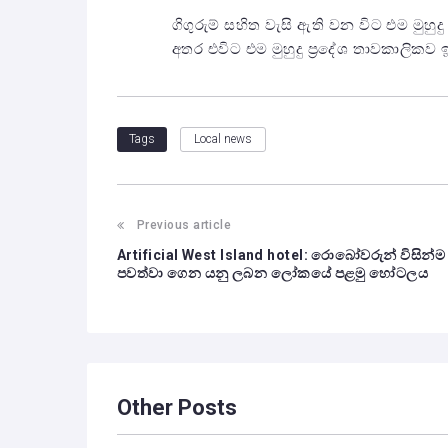
ගිගුරුම් සහිත වැසි ඇති වන විට එම මුහුද
අතර එවිට එම මුහුදු ප්‍රදේශ තාවකාලිකව 
Local news
Tags
Previous article
Artificial West Island hotel: රොබෝවරුන් විසින්ම
පවත්වා ගෙන යනු ලබන ලෝකයේ පළමු හෝටලය
Other Posts