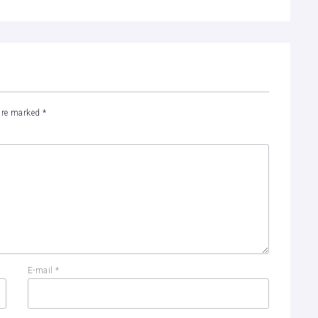
 are marked
*
E-mail
*