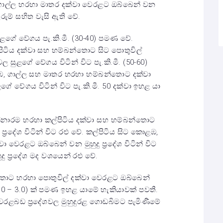
ාල්ල හරහා මාතර දක්වා වෙරළට ඔබ්බෙන් වන
ුරුම් සහිත වැසි ඇති වේ.
ුළගේ වේගය පැ.කි.මී. (30-40) පමණ වේ.
ිටිය දක්වා සහ හම්බන්තොට සිට පොතුවිල්
ල සුළගේ වේගය විටින් විට පැ.කි.මී. (50-60)
ොළඹ, ගාල්ල සහ මාතර හරහා හම්බන්තොට දක්වා
ගේ වේගය විටින් විට පැ.කි.මී. 50 දක්වා ඉහළ යා
්නාරම හරහා කල්පිටිය දක්වා සහ හම්බන්තොට
්‍රදේශ විටින් විට රළු වේ. කල්පිටිය සිට කොළඹ,
වෙරළට ඔබ්බෙන් වන මුහුදු ප්‍රදේශ විටින් විට
දු ප්‍රදේශ මද වශයෙන් රළු වේ.
ොට හරහා පොතුවිල් දක්වා වෙරළට ඔබ්බෙන්
 (2.0 – 3.0) ක් පමණ ඉහළ යාමේ හැකියාවක් පවතී.
ෙරළබඩ ප්‍රදේශවල මුහුදුරළ ගොඩබිමට පැමිණීමේ