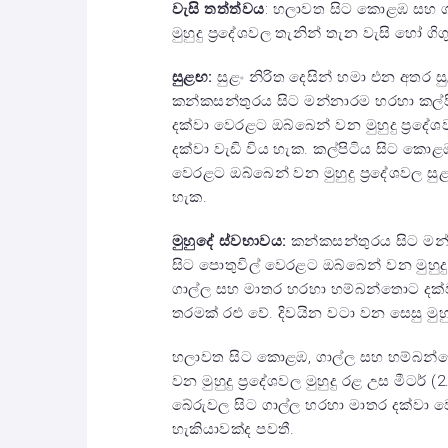
වැසි තත්ත්වය
: හලාවත සිට කොළඹ සහ ග
මුහුදු ප්‍රදේශවල තැනින් තැන වැසි හෝ ගිග
සුළඟ:
සුළං නිරිත දෙසින් හමා එන අතර ස
කන්කසන්තුරය සිට මන්නාරම හරහා කල්ප
දක්වා වෙරළට ඔබ්බෙන් වන මුහුදු ප්‍රදේශව
දක්වා වැඩි විය හැක. කල්පිටිය සිට ක
වෙරළට ඔබ්බෙන් වන මුහුදු ප්‍රදේශවල සුළ
හැක.
මුහුදේ ස්වභාවය:
කන්කසන්තුරය සිට මන
සිට පොතුවිල් වෙරළට ඔබ්බෙන් වන මුහුදු ප
ගාල්ල සහ මාතර හරහා හම්බන්තොට දක්වා 
තරමක් රළු වේ. දිවයින වටා වන සෙසු මුහු
හලාවත සිට කොළඹ, ගාල්ල සහ හම්බන්ත
වන මුහුදු ප්‍රදේශවල මුහුදු රළ උස මීටර්
බේරුවල සිට ගාල්ල හරහා මාතර දක්වා ව
හැකියාවක්ද පවතී.