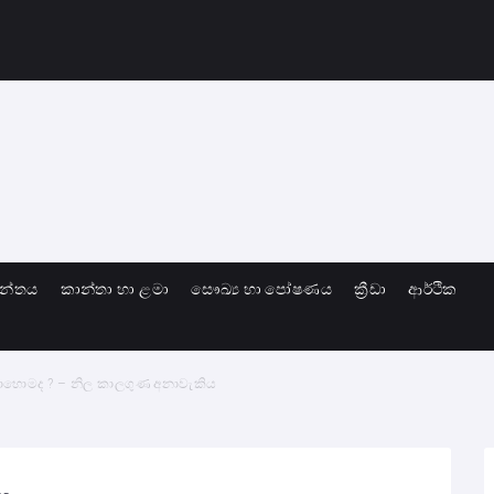
ාන්තය
කාන්තා හා ළමා
සෞඛ්‍ය හා පෝෂණය
ක්‍රීඩා
ආර්ථික
ොහොමද ? – නිල කාලගුණ අනාවැකිය