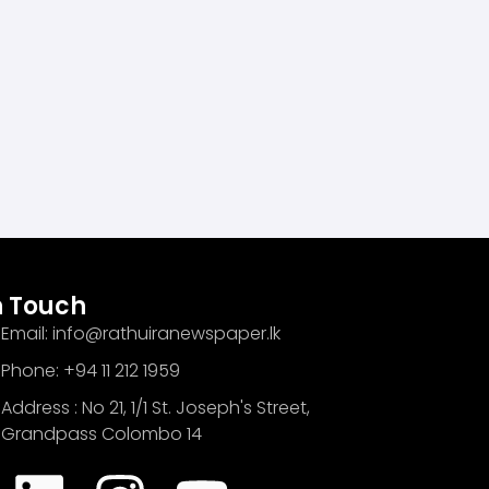
n Touch
Email: info@rathuiranewspaper.lk
Phone: +94 11 212 1959
Address : No 21, 1/1 St. Joseph's Street,
Grandpass Colombo 14