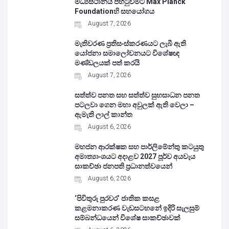
මධ්‍යස්ථානය පිහිටුවීමට Max Planck
Foundationහි සහයෝගය
August 7, 2026
මැතිවරණ ප්‍රතිසංස්කරණයට ලැබී ඇති
යෝජනා සමාලෝචනයට විශේෂඥ
මණ්ඩලයක් පත් කරයි
August 7, 2026
සත්ත්ව පනත සහ සත්ත්ව සුභසාධන පනත
පටලවා ගෙන මහා අවුලක් ඇති වෙලා –
ඇමැති ලාල් කාන්ත
August 6, 2026
මහජන ආරක්ෂක සහ පාර්ලිමේන්තු කටයුතු
අමාත්‍යාංශයට අදාළව 2027 පූර්ව අයවැය
සාකච්ඡා ජනපති ප්‍රධානත්වයෙන්
August 6, 2026
‘පිවිතුරු පුරවර’ ජාතික කසළ
කළමනාකරණ වැඩසටහනේ ඉදිරි සැලසුම්
සම්බන්ධයෙන් විශේෂ සාකච්ඡාවක්