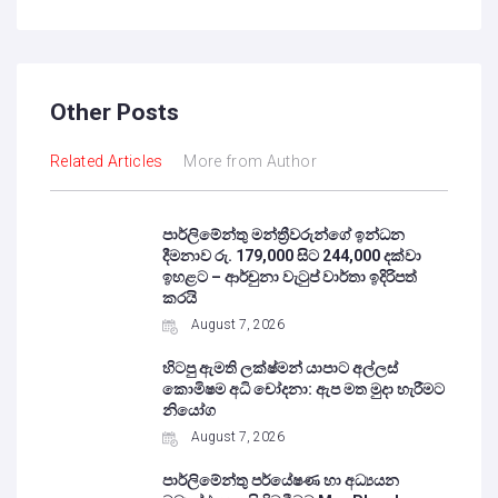
Other Posts
Related Articles
More from Author
පාර්ලිමේන්තු මන්ත්‍රීවරුන්ගේ ඉන්ධන
දීමනාව රු. 179,000 සිට 244,000 දක්වා
ඉහළට – ආර්චුනා වැටුප් වාර්තා ඉදිරිපත්
කරයි
August 7, 2026
හිටපු ඇමති ලක්ෂ්මන් යාපාට අල්ලස්
කොමිෂම අධි චෝදනා: ඇප මත මුදා හැරීමට
නියෝග
August 7, 2026
පාර්ලිමේන්තු පර්යේෂණ හා අධ්‍යයන