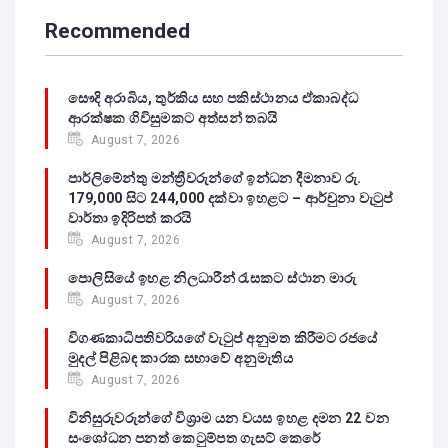
Recommended
සෞදි අරාබිය, තුර්කිය සහ පකිස්ථානය ඒකාබද්ධ
ආරක්ෂක ගිවිසුමකට අත්සන් තබයි
August 7, 2026
පාර්ලිමේන්තු මන්ත්‍රීවරුන්ගේ ඉන්ධන දීමනාව රු.
179,000 සිට 244,000 දක්වා ඉහළට – ආර්චුනා වැටුප්
වාර්තා ඉදිරිපත් කරයි
August 7, 2026
පොලිසියේ ඉහළ නිලධාරීන් රැසකට ස්ථාන මාරු
August 7, 2026
විගණකාධිපතිවරියගේ වැටුප් අනුමත කිරීමට රජයේ
මුදල් පිළිබඳ කාරක සභාවේ අනුමැතිය
August 7, 2026
විනිසුරුවරුන්ගේ විශ්‍රාම යන වයස ඉහළ දමන 22 වන
සංශෝධන පනත් කෙටුම්පත ගැසට් කෙරේ