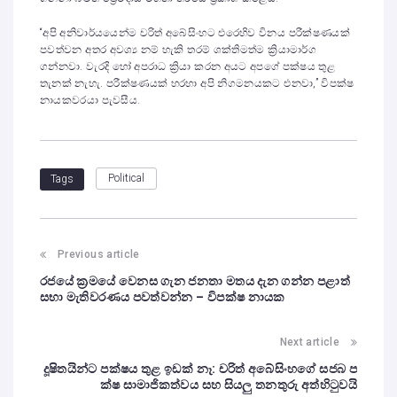
“අපි අනිවාර්යයෙන්ම චරිත් අබේසිංහට එරෙහිව විනය පරීක්ෂණයක්
පවත්වන අතර අවශ්‍ය නම් හැකි තරම් ශක්තිමත්ම ක්‍රියාමාර්ග
ගන්නවා. වැරදි හෝ අපරාධ ක්‍රියා කරන අයට අපගේ පක්ෂය තුළ
තැනක් නැහැ. පරීක්ෂණයක් හරහා අපි නිගමනයකට එනවා,” විපක්ෂ
නායකවරයා පැවසීය.
Political
Tags
Previous article
රජයේ ක්‍රමයේ වෙනස ගැන ජනතා මතය දැන ගන්න පළාත්
සභා මැතිවරණය පවත්වන්න – විපක්ෂ නායක
Next article
දූෂිතයින්ට පක්ෂය තුළ ඉඩක් නෑ: චරිත් අබේසිංහගේ සජබ ප
ක්ෂ සාමාජිකත්වය සහ සියලු තනතුරු අත්හිටුවයි