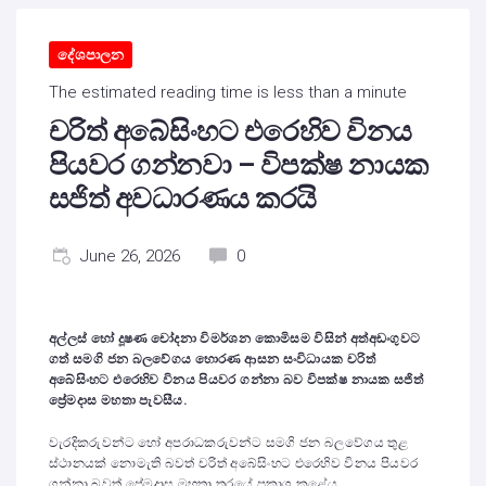
දේශපාලන
The estimated reading time is less than a minute
චරිත් අබේසිංහට එරෙහිව විනය
පියවර ගන්නවා – විපක්ෂ නායක
සජිත් අවධාරණය කරයි
June 26, 2026
0
අල්ලස් හෝ දූෂණ චෝදනා විමර්ශන කොමිසම විසින් අත්අඩංගුවට
ගත් සමගි ජන බලවේගය හොරණ ආසන සංවිධායක චරිත්
අබේසිංහට එරෙහිව විනය පියවර ගන්නා බව විපක්ෂ නායක සජිත්
ප්‍රේමදාස මහතා පැවසීය.
වැරදිකරුවන්ට හෝ අපරාධකරුවන්ට සමගි ජන බලවේගය තුළ
ස්ථානයක් නොමැති බවත් චරිත් අබේසිංහට එරෙහිව විනය පියවර
ගන්නා බවත් ප්‍රේමදාස මහතා තරයේ ප්‍රකාශ කළේය.