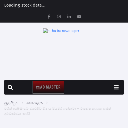
Loading stock data...
AD MASTER
මුල් පිටුව
දේශපාලන
චරිත් අබේසිංහට එරෙහිව විනය පියවර ගන්නවා – විපක්ෂ නායක සජිත්
අවධාරණය කරයි