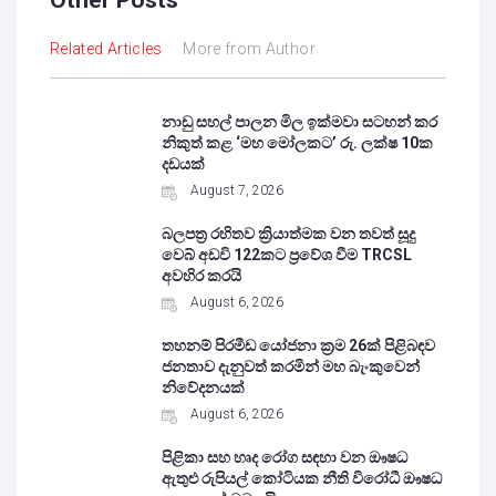
Other Posts
Related Articles
More from Author
නාඩු සහල් පාලන මිල ඉක්මවා සටහන් කර
නිකුත් කළ ‘මහ මෝලකට’ රු. ලක්ෂ 10ක
දඩයක්
August 7, 2026
බලපත්‍ර රහිතව ක්‍රියාත්මක වන තවත් සූදු
වෙබ් අඩවි 122කට ප්‍රවේශ වීම TRCSL
අවහිර කරයි
August 6, 2026
තහනම් පිරමීඩ යෝජනා ක්‍රම 26ක් පිළිබඳව
ජනතාව දැනුවත් කරමින් මහ බැංකුවෙන්
නිවේදනයක්
August 6, 2026
පිළිකා සහ හෘද රෝග සඳහා වන ඖෂධ
ඇතුළු රුපියල් කෝටියක නීති විරෝධී ඖෂධ