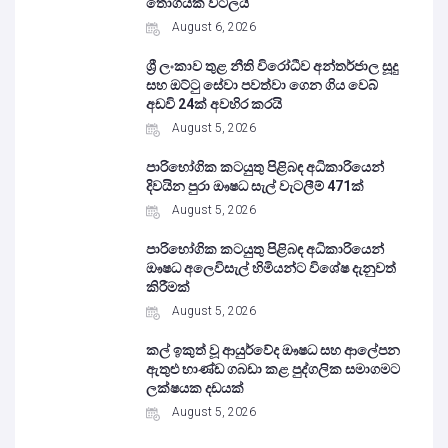
තොගයක් වටලයි
August 6, 2026
ශ්‍රී ලංකාව තුළ නීති විරෝධීව අන්තර්ජාල සූදු
සහ ඔට්ටු සේවා පවත්වා ගෙන ගිය වෙබ්
අඩවි 24ක් අවහිර කරයි
August 5, 2026
පාරිභෝගික කටයුතු පිළිබඳ අධිකාරියෙන්
දිවයින පුරා ඖෂධ සැල් වැටලීම් 471ක්
August 5, 2026
පාරිභෝගික කටයුතු පිළිබඳ අධිකාරියෙන්
ඖෂධ අලෙවිසැල් හිමියන්ට විශේෂ දැනුවත්
කිරීමක්
August 5, 2026
කල් ඉකුත් වූ ආයුර්වේද ඖෂධ සහ ආලේපන
ඇතුළු භාණ්ඩ ගබඩා කළ පුද්ගලික සමාගමට
ලක්ෂයක දඩයක්
August 5, 2026