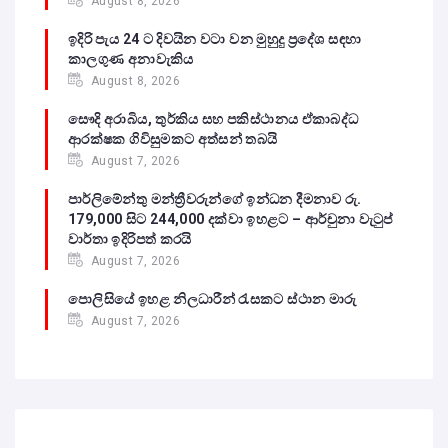
August 8, 2026
ඉදිරි පැය 24 ට දිවයින වටා වන මුහුදු ප්‍රදේශ සඳහා
කාලගුණ අනාවැකිය
August 8, 2026
සෞදි අරාබිය, තුර්කිය සහ පකිස්ථානය ඒකාබද්ධ
ආරක්ෂක ගිවිසුමකට අත්සන් තබයි
August 7, 2026
පාර්ලිමේන්තු මන්ත්‍රීවරුන්ගේ ඉන්ධන දීමනාව රු.
179,000 සිට 244,000 දක්වා ඉහළට – ආර්චුනා වැටුප්
වාර්තා ඉදිරිපත් කරයි
August 7, 2026
පොලිසියේ ඉහළ නිලධාරීන් රැසකට ස්ථාන මාරු
August 7, 2026