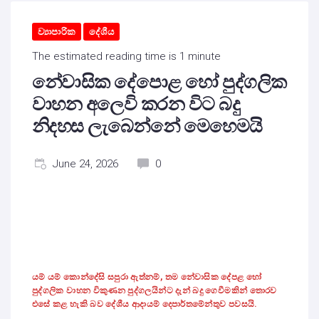
ව්‍යාපාරික
දේශීය
The estimated reading time is 1 minute
නේවාසික දේපොළ හෝ පුද්ගලික
වාහන අලෙවි කරන විට බදු
නිදහස ලැබෙන්නේ මෙහෙමයි
June 24, 2026
0
යම් යම් කොන්දේසි සපුරා ඇත්නම්
,
තම නේවාසික දේපළ හෝ
පුද්ගලික වාහන විකුණන පුද්ගලයින්ට දැන් බදු ගෙවීමකින් තොරව
එසේ කළ හැකි බව
දේශීය ආදායම් දෙපාර්තමේන්තුව පවසයි.