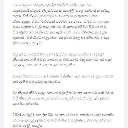
මාධ්‍ය හමුවේ කරුණු පැහැදිලි කරමින් දේශීය ආදායම්
දෙපාර්තමේන්තුවේ නිලධාරියෙකු පැහැදිලි කළේ නේවාසික දේපළ
සඳහා, විකිණීමට පෙර අවම වශයෙන් වසර තුනකට පෙර
නීත්‍යානුකූල හිමිකාරිත්වයක් පවත්වා ගෙන ගොස් එම කාලය තුළ
වසර දෙකකට වැඩි කාලයක් එම ස්ථානයේ පදිංචිව සිටියේ නම්,
විකුණුම්කරුවන් නිදහස් කර ඇති බවයි. මෙම නිර්ණායක සපුරා
ඇත්නම්, විකිණීමෙන් ලැබෙන සම්පූර්ණ මුදල බදු රහිත බව ද ඔහු
අනාවරණය කළේය.
පවුලේ සාමාජිකයින්ට හෝ දරුවන්ට දේපළ පැවරීම ද බද්දෙන්
නිදහස් කර ඇති බවත්, තෙවන පාර්ශ්වයන්ට විකුණන විට පමණක්
බදු අදාළ වන බවත් ඔහු තවදුරටත් පැවසීය.
සංශෝධිත පනත යටතේ වාහන විකිණීම සඳහා පෙර බදු ක්‍රමය ඉවත්
කර ඇති බවත් ද ඔහු පැවසුවේය.
බදු නිදහස් කිරීම අදාළ වන්නේ පුද්ගලික වාහන සඳහා පමණක් බවත්,
විකිණීමෙන් ලැබෙන මුළු ලාභයම බදු රහිත බවත් ඔහු වැඩි දුරටත්
පෙන්වා දුන්නේය.
2024 අප්‍රේල් 1 වන දින සිට වාහනයේ වයස, තත්ත්වය හෝ ආකෘතිය
නොසලකා පුද්ගලික වාහන විකිණීම සම්පූර්ණයෙන්ම බදු රහිත බව
ඔහු පැහැදිලි කළේය.