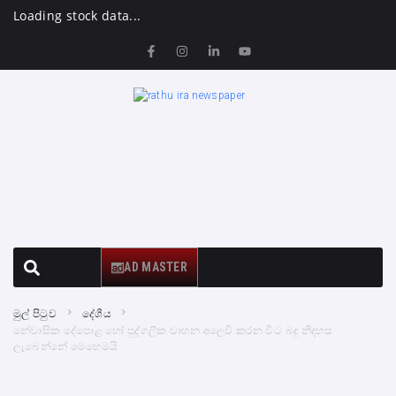
Loading stock data...
AD MASTER
මුල් පිටුව
දේශීය
නේවාසික දේපොළ හෝ පුද්ගලික වාහන අලෙවි කරන විට බදු නිදහස
ලැබෙන්නේ මෙහෙමයි