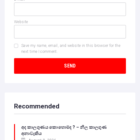
Website
Save my name, email, and website in this browser for the
next time I comment.
Recommended
අද කාලගුණය කොහොමද ? – නිල කාලගුණ
අනාවැකිය