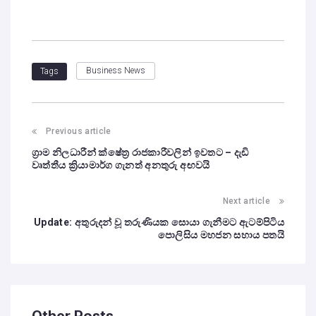
Business News
Tags
Previous article
ග්‍රාම නිලධාරීන් ක්ෂේත්‍ර රාජකාරීවලින් ඉවතට – දැඩි
වෘත්තීය ක්‍රියාමාර්ග ගැනත් අනතුරු අඟවයි
Next article
Update: අතුරුදන් වූ තරුණියක සොයා ගැනීමට ඇටම්පිටිය
පොලිසිය මහජන සහාය පතයි