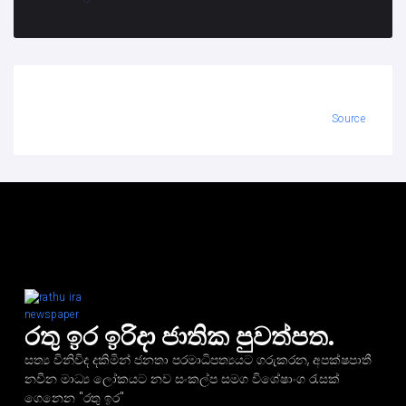
Source
රතු ඉර ඉරිදා ජාතික පුවත්පත.
සත්‍ය විනිවිද දකිමින් ජනතා පරමාධිපත්‍යයට ගරුකරන, අපක්ෂපාතී
නවීන මාධ්‍ය ලෝකයට නව සංකල්ප සමග විශේෂාංග රැසක්
ගෙනෙන "රතු ඉර"