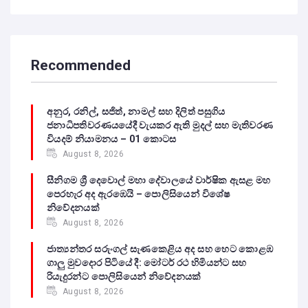
Recommended
අනුර, රනිල්, සජිත්, නාමල් සහ දිලිත් පසුගිය
ජනාධිපතිවරණයයේදී වැයකර ඇති මුදල් සහ මැතිවරණ
වියදම් නියාමනය – 01 කොටස
August 8, 2026
සීනිගම ශ්‍රී දෙවොල් මහා දේවාලයේ වාර්ෂික ඇසළ මහ
පෙරහැර අද ඇරඹෙයි – පොලිසියෙන් විශේෂ
නිවේදනයක්
August 8, 2026
ජාත්‍යන්තර සරුංගල් සැණකෙළිය අද සහ හෙට කොළඹ
ගාලු මුවදොර පිටියේ දී: මෝටර් රථ හිමියන්ට සහ
රියැදුරන්ට පොලිසියෙන් නිවේදනයක්
August 8, 2026