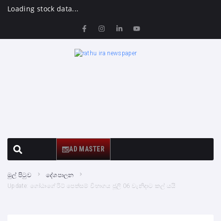
Loading stock data...
AD MASTER
මුල් පිටුව
දේශපාලන
Update: ගෝඨාගේ රිට් පෙත්සම් විභාගය ජූලි 06 වැනිදාට කල් යයි