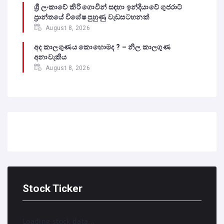
ශ්‍රී ලංකාවේ කිරි ගොවීන් සඳහා ඉන්දියාවේ ගුජරාට්
ප්‍රාන්තයේ විශේෂ පුහුණු වැඩසටහනක්
August 8, 2026
අද කාලගුණය කොහොමද ? – නිල කාලගුණ
අනාවැකිය
August 8, 2026
Stock Ticker
Loading stock data...