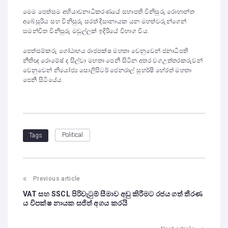
මෙම පෙත්සම අභියාචනාධිකරණයේ සභාපති විනිසුරු රොහාන්ත
අබේසූරිය සහ විනිසුරු සරත් දිසානායක යන මහත්වරුන්ගෙන්
සමන්විත විනිසුරු මඩුල්ලක් ඉදිරියේ විභාග විය.
පෙත්සම්කරු ගෝඨාභය රාජපක්ෂ මහතා වෙනුවෙන් ජනාධිපති
නීතිඥ රොමේෂ් ද සිල්වා මහතා පෙනී සිටින අතර වගඋත්තරකරුවන්
වෙනුවෙන් නියෝජ්‍ය සොලිසිටර් ජෙනරාල් සුහර්ෂි හේරත් මහතා
පෙනී සිටියේය.
Political
Tags
Previous article
VAT සහ SSCL පිරිවැටුම් සීමාව අඩු කිරීමට රජය ගත් තීරණ
ය විපක්ෂ නායක සජිත් අගය කරයි