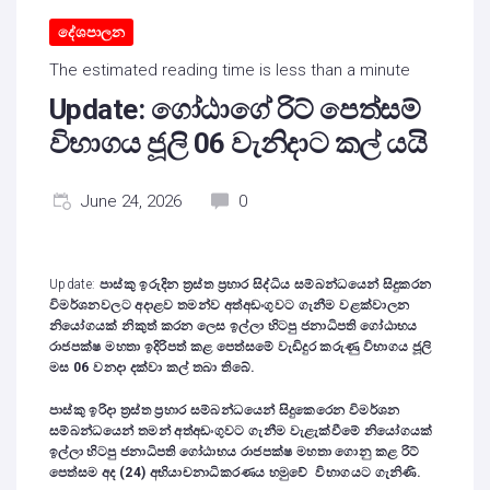
දේශපාලන
The estimated reading time is less than a minute
Update: ගෝඨාගේ රිට් පෙත්සම්
විභාගය ජූලි 06 වැනිදාට කල් යයි
June 24, 2026
0
Update:
පාස්කු ඉරුදින ත්‍රස්ත ප්‍රහාර සිද්ධිය සම්බන්ධයෙන් සිදුකරන
විමර්ශනවලට අදාළව තමන්ව අත්අඩංගුවට ගැනීම වළක්වාලන
නියෝගයක් නිකුත් කරන ලෙස ඉල්ලා හිටපු ජනාධිපති ගෝඨාභය
රාජපක්ෂ මහතා ඉදිරිපත් කළ පෙත්සමේ වැඩිදුර කරුණු විභාගය ජූලි
මස 06 වනදා දක්වා කල් තබා තිබේ.
පාස්කු ඉරිදා ත්‍රස්ත ප්‍රහාර සම්බන්ධයෙන් සිදුකෙරෙන විමර්ශන
සම්බන්ධයෙන් තමන් අත්අඩංගුවට ගැනීම වැළැක්වීමේ නියෝගයක්
ඉල්ලා හිටපු ජනාධිපති ගෝඨාභය රාජපක්ෂ මහතා ගොනු කළ රිට්
පෙත්සම අද (24) අභියාචනාධිකරණය හමුවේ විභාගයට ගැනිණි.