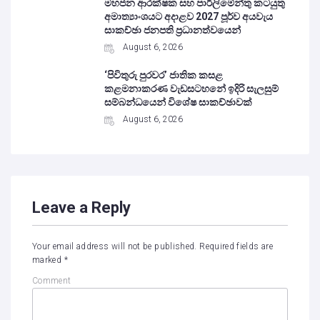
මහජන ආරක්ෂක සහ පාර්ලිමේන්තු කටයුතු
අමාත්‍යාංශයට අදාළව 2027 පූර්ව අයවැය
සාකච්ඡා ජනපති ප්‍රධානත්වයෙන්
August 6, 2026
‘පිවිතුරු පුරවර’ ජාතික කසළ
කළමනාකරණ වැඩසටහනේ ඉදිරි සැලසුම්
සම්බන්ධයෙන් විශේෂ සාකච්ඡාවක්
August 6, 2026
Leave a Reply
Your email address will not be published.
Required fields are
marked
*
Comment