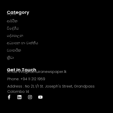
Category
දේශීය
ආර්ථික
විදේශීය
දේශපාලන
අධ්‍යාපන හා වෘත්තීය
ව්‍යාපාරික
ක්‍රීඩා
Get In Touch
Email: info@rathuiranewspaper.lk
Phone: +94 11 212 1959
Address : No 21, 1/1 St. Joseph's Street, Grandpass
Colombo 14