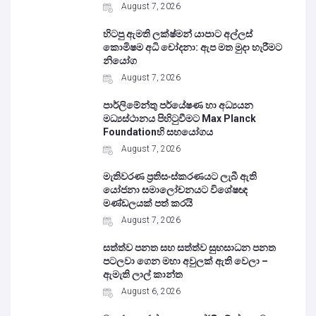
August 7, 2026
හිටපු ඇමති ලක්ෂ්මන් යාපාට අල්ලස්
කොමිෂම අධි චෝදනා: ඇප මත මුදා හැරීමට
නියෝග
August 7, 2026
පාර්ලිමේන්තු පර්යේෂණ හා අධ්‍යයන
මධ්‍යස්ථානය පිහිටුවීමට Max Planck
Foundationහි සහයෝගය
August 7, 2026
මැතිවරණ ප්‍රතිසංස්කරණයට ලැබී ඇති
යෝජනා සමාලෝචනයට විශේෂඥ
මණ්ඩලයක් පත් කරයි
August 7, 2026
සත්ත්ව පනත සහ සත්ත්ව සුභසාධන පනත
පටලවා ගෙන මහා අවුලක් ඇති වෙලා –
ඇමැති ලාල් කාන්ත
August 6, 2026