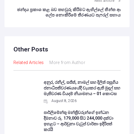
Next article
ඡන්දය ප්‍රකාශ කළ බව තහවුරු කිරීමට ඇඟිල්ලේ තීන්ත ආ
ලේප නොකිරීමේ තීරණයට පැෆරල් සහාය
Other Posts
Related Articles
More from Author
අනුර, රනිල්, සජිත්, නාමල් සහ දිලිත් පසුගිය
ජනාධිපතිවරණයයේදී වැයකර ඇති මුදල් සහ
මැතිවරණ වියදම් නියාමනය – 01 කොටස
August 8, 2026
පාර්ලිමේන්තු මන්ත්‍රීවරුන්ගේ ඉන්ධන
දීමනාව රු. 179,000 සිට 244,000 දක්වා
ඉහළට – ආර්චුනා වැටුප් වාර්තා ඉදිරිපත්
කරයි