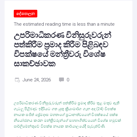
දේශපාලන
The estimated reading time is less than a minute
උපරිමාධිකරණ විනිසුරුවරුන්
පත්කිරීම ප්‍රමාද කිරීම පිළිබඳව
විපක්ෂයේ මන්ත්‍රීවරු විශේෂ
සාකච්ඡාවක
June 24, 2026
0
උපරිමාධිකරණ විනිසුරුවරුන් පත්කිරීම ප්‍රමාද කිරීම තුළ මතුව ඇති
ගැටලු පිළිබඳව ඉදිරියට ගත යුතු ක්‍රියාමාර්ග ගැන අද (24) විපක්ෂ
නායක සජිත් ප්‍රේමදාස මහතාගේ ප්‍රධානත්වයෙන් විපක්ෂයේ පක්ෂ
නියෝජනය කරන මන්ත්‍රීවරුන්ගේ සහභාගිත්වයෙන් විශේෂ හමුවක්
පාර්ලිමේන්තුවේ විපක්ෂ නායක කාර්යාලයේදී පැවැත්විණි.