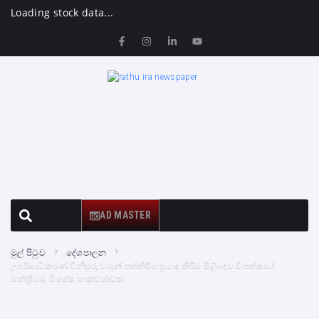
Loading stock data...
AD MASTER
මුල් පිටුව
දේශපාලන
උපරිමාධිකරණ විනිසුරුවරුන් පත්කිරීම ප්‍රමාද කිරීම පිළිබඳව විපක්ෂයේ
මන්ත්‍රීවරු විශේෂ සාකච්ඡාවක