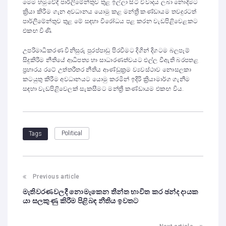
මෙම හමුවේදී පාර්ලිමේන්තුව තුළ ඉල්ලා සිටි විවාදය ලබා නොදීමට
ක්‍රියා කිරීම ගැන අවධානය යොමු කළ මන්ත්‍රී කණ්ඩායම තවදුරටත්
පාර්ලිමේන්තුව තුළ මේ සඳහා විරෝධය පළ කරන වැඩපිළිවෙළකට
එකඟ විණි.
උපරිමාධිකරණ විනිසුරු පුරප්පාඩු පිරවීමට දිගින් දිගටම බලපෑම්
සිදුකිරීම නීතියේ ආධිපත්‍ය හා සාධාරණත්වයට එල්ල වීඇති බරපතළ
ප්‍රහාරය රටේ උත්තරීතර නීතිය ආණ්ඩුක්‍රම ව්‍යවස්ථාව නොසලකා
කටයුතු කිරීම අවධානයට යොමු කරමින් ඉදිරි ක්‍රියාමාර්ග ගැනීම
සඳහා වැඩපිළිවෙලක් සැකසීමට මන්ත්‍රී කණ්ඩායම එකඟ විය.
Political
Tags
Previous article
මැතිවරණවලදී නොමැකෙන තීන්ත භාවිත කර ඡන්ද දායක
යා සලකුණු කිරීම පිළිබඳ නීතිය ඉවතට