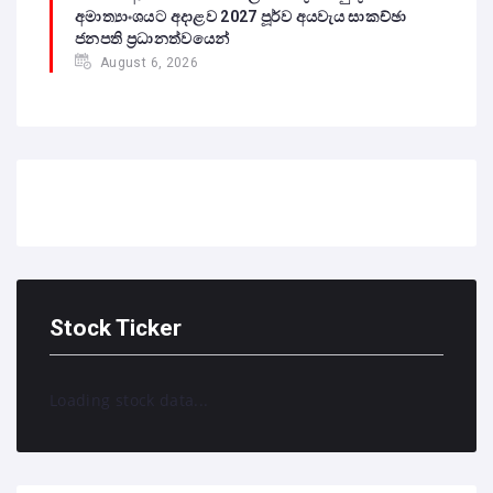
අමාත්‍යාංශයට අදාළව 2027 පූර්ව අයවැය සාකච්ඡා
ජනපති ප්‍රධානත්වයෙන්
August 6, 2026
Stock Ticker
Loading stock data...