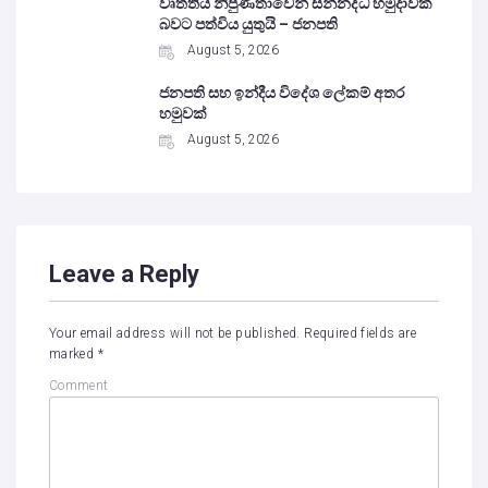
වෘත්තීය නිපුණතාවෙන් සන්නද්ධ හමුදාවක්
බවට පත්විය යුතුයි – ජනපති
August 5, 2026
ජනපති සහ ඉන්දීය විදේශ ලේකම් අතර
හමුවක්
August 5, 2026
Leave a Reply
Your email address will not be published.
Required fields are
marked
*
Comment