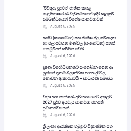
‘පිවිතුරු පුරවර’ ජාතික කසළ
කළමනාකරණ වැඩසටහනේ ඉදිරි සැලසුම්
සම්බන්ධයෙන් විශේෂ සාකච්ඡාවක්
August 6, 2026
සත්ව (සංශෝධන) සහ ජාතික ජල සම්පාදන
හා ජලාපවහන මණ්ඩල (සංශෝධන) පනත්
කෙටුම්පත් සම්මත වෙයි
August 6, 2026
දූෂණ විරෝධි පනතට සංශෝධන ගෙන ආ
යුත්තේ දැනට බලාත්මක පනත දුර්වල
නොවන ආකාරයටයි – සාධාරණ සමාජය
August 6, 2026
විද්‍යා සහ තාක්ෂණ අමාත්‍යාංශයට අදාළව
2027 පූර්ව අයවැය සාකච්ඡා ජනපති
ප්‍රධානත්වයෙන්
August 6, 2026
ශ්‍රී ලංකා ආරක්ෂක හමුදාව විද්‍යාත්මක සහ