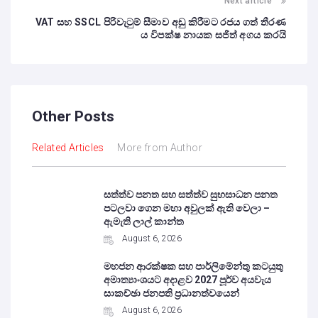
Next article
VAT සහ SSCL පිරිවැටුම් සීමාව අඩු කිරීමට රජය ගත් තීරණ
ය විපක්ෂ නායක සජිත් අගය කරයි
Other Posts
Related Articles
More from Author
සත්ත්ව පනත සහ සත්ත්ව සුභසාධන පනත
පටලවා ගෙන මහා අවුලක් ඇති වෙලා –
ඇමැති ලාල් කාන්ත
August 6, 2026
මහජන ආරක්ෂක සහ පාර්ලිමේන්තු කටයුතු
අමාත්‍යාංශයට අදාළව 2027 පූර්ව අයවැය
සාකච්ඡා ජනපති ප්‍රධානත්වයෙන්
August 6, 2026