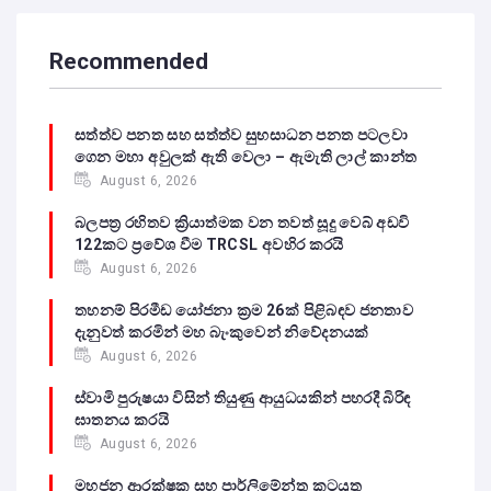
Recommended
සත්ත්ව පනත සහ සත්ත්ව සුභසාධන පනත පටලවා
ගෙන මහා අවුලක් ඇති වෙලා – ඇමැති ලාල් කාන්ත
August 6, 2026
බලපත්‍ර රහිතව ක්‍රියාත්මක වන තවත් සූදු වෙබ් අඩවි
122කට ප්‍රවේශ වීම TRCSL අවහිර කරයි
August 6, 2026
තහනම් පිරමීඩ යෝජනා ක්‍රම 26ක් පිළිබඳව ජනතාව
දැනුවත් කරමින් මහ බැංකුවෙන් නිවේදනයක්
August 6, 2026
ස්වාමි පුරුෂයා විසින් තියුණු ආයුධයකින් පහරදී බිරිඳ
ඝාතනය කරයි
August 6, 2026
මහජන ආරක්ෂක සහ පාර්ලිමේන්තු කටයුතු