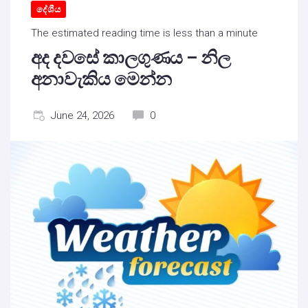
දේශීය
The estimated reading time is less than a minute
අද දවසේ කාලගුණය – නිල
අනාවැකිය මෙන්න
June 24, 2026
0