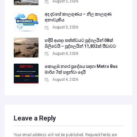
August 5, 2026
අද දවසේ කාලගුණය – නිල කාලගුණ
අනාවැකිය
August 5, 2026
හදිසි ආපදා තත්ත්වයට පුද්ගලයින් 08ක්
බිලිවෙයි – පුද්ගලයින් 11,832ක් පීඩාවට
August 4, 2026
කොළඹ නගර ප්‍රදේශය සඳහා Metro Bus
මාර්ග 7ක් හඳුන්වා දෙයි
August 4, 2026
Leave a Reply
Your email address will not be published.
Required fields are