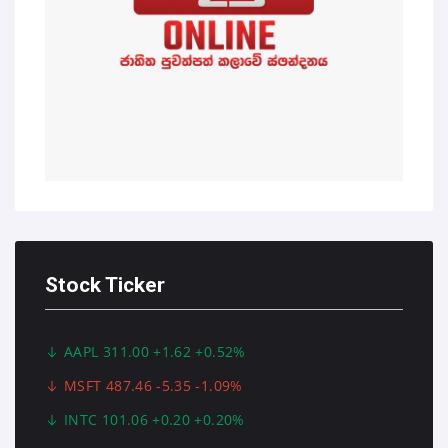
Stock Ticker
AAPL 311.00 +1.62 +0.52%
MSFT 487.46 -5.35 -1.09%
INTC 101.06 +0.20 +0.20%