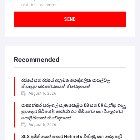
next time I comment.
Recommended
රජයේ සහ රජයේ අනුමත පෞද්ගලික පාසල්වල
නිවාඩුව සම්බන්ධයෙන් නිවේදනයක්
August 6, 2026
ජාත්‍යන්තර සරුංගල් සැණකෙළිය 08 සහ 09 වැනිදා ගාලු
මුවදොර පිටියේ දී: මෝටර් රථ හිමියන්ට සහ රියැදුරන්ට
පොලිසියෙන් නිවේදනයක්
August 6, 2026
SLS ප්‍රමිතියෙන් තොර Helmets විකිණූ සහ බෙදාහැරි