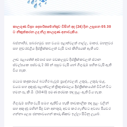
කාලගුණ විද්‍යා දෙපාර්තමේන්තුව විසින් අද (24) දින උදෑසන 05.30
ට නිකුත්කරන ලද නිල කාලගුණ අනාවැකිය.
බස්නාහිර, සබරගමුව සහ වයඹ පළාත්වලත් ගාල්ල, මාතර, මහනුවර
සහ නුවරඑළිය දිස්ත්‍රික්කවලත් වැසි වාර කිහිපයක් ඇති වේ.
ඌව පළාතේත් අම්පාර සහ මඩකලපුව දිස්ත්‍රික්කවලත් ස්ථාන
ස්වල්පයක පස්වරු 2.00 න් පසුව වැසි හෝ ගිගුරුම් සහිත වැසි ඇති
විය හැක.
මධ්‍යම කඳුකරයේ බටහිර බෑවුම් ප්‍රදේශවලත්, උතුරු, උතුරු-මැද,
වයඹ සහ දකුණු පළාත්වලත් ත්‍රිකුණාමලය දිස්ත්‍රික්කයේත් විටින් විට
හමන පැ.කි.මී. (30-40) පමණ තරමක තද සුළං ඇති විය හැක.
ගිගුරුම් සහිත වැසි සමග ඇතිවිය හැකි තාවකාලික තද සුළං වලින්
සහ අකුණු මඟින් සිදු වන අනතුරු අවම කර ගැනීමට අවශ්‍ය පියවර
ගන්නා ලෙස ජනතාවගෙන් කාරුණිකව ඉල්ලා සිටිනු ලැබේ.