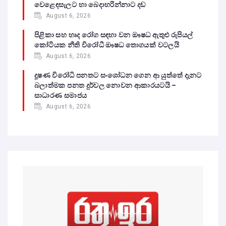
වෙළෙඳසැලට හා බෙදාහරින්නාට දඩ
August 6, 2026
පිළිකා සහ හෘද රෝග සඳහා වන ඖෂධ ඇතුළු රුපියල්
කෝටියක නීති විරෝධී ඖෂධ තොගයක් වටලයි
August 6, 2026
දූෂණ විරෝධි පනතට සංශෝධන ගෙන ආ යුත්තේ දැනට
බලාත්මක පනත දුර්වල නොවන ආකාරයටයි –
සාධාරණ සමාජය
August 6, 2026