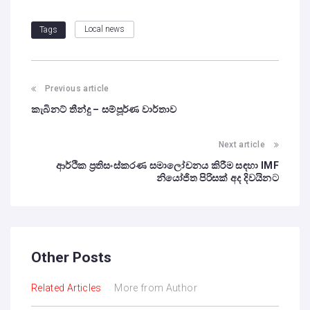
Local news
Tags
Previous article
කැබිනට් තීන්දු – සම්පූර්ණ වාර්තාව
Next article
ආර්ථික ප්‍රතිසංස්කරණ සමාලෝචනය කිරීම සඳහා IMF
නියෝජිත පිරිසක් අද දිවයිනට
Other Posts
Related Articles
More from Author