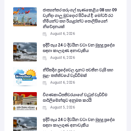
ජාත්‍යන්තර සරුංගල් සැණකෙළිය 08 සහ 09
වැනිදා ගාලු මුවදොර පිටියේ දී: මෝටර් රථ
හිමියන්ට සහ රියැදුරන්ට පොලිසියෙන්
නිවේදනයක්
August 6, 2026
ඉදිරි පැය 24 ට දිවයින වටා වන මුහුදු ප්‍රදේශ
සඳහා කාලගුණ අනාවැකිය
August 6, 2026
නිරිතදිග ප්‍රදේශවල දැනට පවතින වැසි සහ
සුළං තත්ත්වයේ වැඩිවීමක්
August 6, 2026
විගණකාධිපතිවරයාගේ වැටුප් වැඩිවීම
පාර්ලිමේන්තුව අනුමත කරයි
August 5, 2026
ඉදිරි පැය 24 ට දිවයින වටා වන මුහුදු ප්‍රදේශ
සඳහා කාලගුණ අනාවැකිය