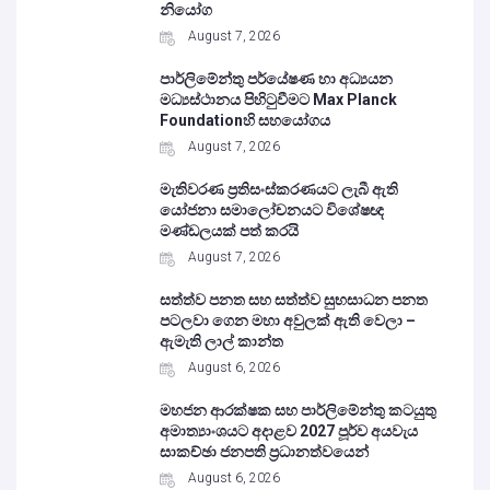
නියෝග
August 7, 2026
පාර්ලිමේන්තු පර්යේෂණ හා අධ්‍යයන
මධ්‍යස්ථානය පිහිටුවීමට Max Planck
Foundationහි සහයෝගය
August 7, 2026
මැතිවරණ ප්‍රතිසංස්කරණයට ලැබී ඇති
යෝජනා සමාලෝචනයට විශේෂඥ
මණ්ඩලයක් පත් කරයි
August 7, 2026
සත්ත්ව පනත සහ සත්ත්ව සුභසාධන පනත
පටලවා ගෙන මහා අවුලක් ඇති වෙලා –
ඇමැති ලාල් කාන්ත
August 6, 2026
මහජන ආරක්ෂක සහ පාර්ලිමේන්තු කටයුතු
අමාත්‍යාංශයට අදාළව 2027 පූර්ව අයවැය
සාකච්ඡා ජනපති ප්‍රධානත්වයෙන්
August 6, 2026