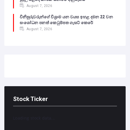
August 7, 2026
විනිසුරුවරුන්ගේ විශ්‍රාම යන වයස ඉහළ දමන 22 වන
සංශෝධන පනත් කෙටුම්පත ගැසට් කෙරේ
August 7, 2026
Stock Ticker
Loading stock data...