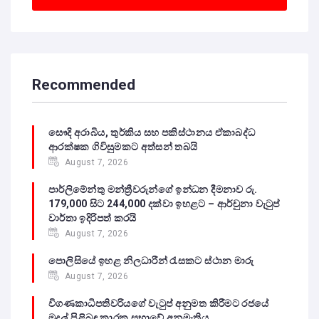
Recommended
සෞදි අරාබිය, තුර්කිය සහ පකිස්ථානය ඒකාබද්ධ
ආරක්ෂක ගිවිසුමකට අත්සන් තබයි
August 7, 2026
පාර්ලිමේන්තු මන්ත්‍රීවරුන්ගේ ඉන්ධන දීමනාව රු.
179,000 සිට 244,000 දක්වා ඉහළට – ආර්චුනා වැටුප්
වාර්තා ඉදිරිපත් කරයි
August 7, 2026
පොලිසියේ ඉහළ නිලධාරීන් රැසකට ස්ථාන මාරු
August 7, 2026
විගණකාධිපතිවරියගේ වැටුප් අනුමත කිරීමට රජයේ
මුදල් පිළිබඳ කාරක සභාවේ අනුමැතිය