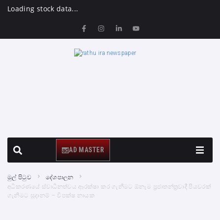
Loading stock data...
AD MASTER
මුල් පිටුව
දේශපාලන
අධිකරණයේ ස්වාධීනත්වය ආරක්ෂා කර ගැනීමට ඕනෑම ප්‍රජාතන්ත්‍රවාදී පියවරක්
ගැනීමට සූදානම් – විපක්ෂ නායක