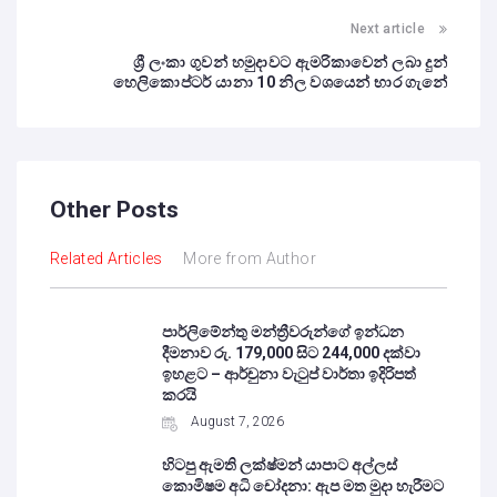
Next article
ශ්‍රී ලංකා ගුවන් හමුදාවට ඇමරිකාවෙන් ලබා දුන්
හෙලිකොප්ටර් යානා 10 නිල වශයෙන් භාර ගැනේ
Other Posts
Related Articles
More from Author
පාර්ලිමේන්තු මන්ත්‍රීවරුන්ගේ ඉන්ධන
දීමනාව රු. 179,000 සිට 244,000 දක්වා
ඉහළට – ආර්චුනා වැටුප් වාර්තා ඉදිරිපත්
කරයි
August 7, 2026
හිටපු ඇමති ලක්ෂ්මන් යාපාට අල්ලස්
කොමිෂම අධි චෝදනා: ඇප මත මුදා හැරීමට