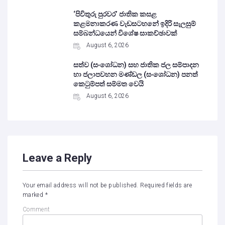
‘පිවිතුරු පුරවර’ ජාතික කසළ
කළමනාකරණ වැඩසටහනේ ඉදිරි සැලසුම්
සම්බන්ධයෙන් විශේෂ සාකච්ඡාවක්
August 6, 2026
සත්ව (සංශෝධන) සහ ජාතික ජල සම්පාදන
හා ජලාපවහන මණ්ඩල (සංශෝධන) පනත්
කෙටුම්පත් සම්මත වෙයි
August 6, 2026
Leave a Reply
Your email address will not be published.
Required fields are
marked
*
Comment