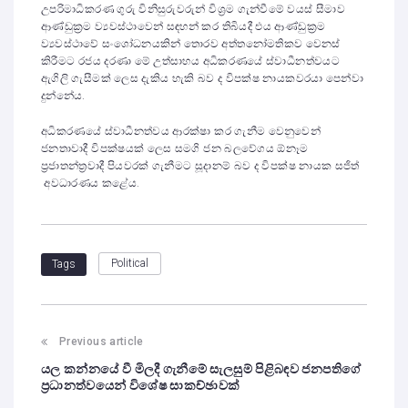
උපරිමාධිකරණ ගුරු විනිසුරුවරුන් විශ්‍රම ගැන්වීමේ වයස් සීමාව
ආණ්ඩුක්‍රම ව්‍යවස්ථාවෙන් සඳහන් කර තිබියදී එය ආණ්ඩුක්‍රම
ව්‍යවස්ථාවේ සංශෝධනයකින් තොරව අත්තනෝමතිකව වෙනස්
කිරීමට රජය දරණා මේ උත්සාහය අධිකරණයේ ස්වාධීනත්වයට
ඇගිලි ගැසීමක් ලෙස දැකිය හැකි බව ද විපක්ෂ නායකවරයා පෙන්වා
දුන්නේය.
අධිකරණයේ ස්වාධීනත්වය ආරක්ෂා කර ගැනීම වෙනුවෙන්
ජනතාවාදී විපක්ෂයක් ලෙස සමගි ජන බලවේගය ඕනෑම
ප්‍රජාතන්ත්‍රවාදී පියවරක් ගැනීමට සූදානම් බව ද විපක්ෂ නායක සජිත්
අවධාරණය කළේය.
Political
Tags
Previous article
යල කන්නයේ වී මිලදී ගැනීමේ සැලසුම් පිළිබඳව ජනපතිගේ
ප්‍රධානත්වයෙන් විශේෂ සාකච්ඡාවක්