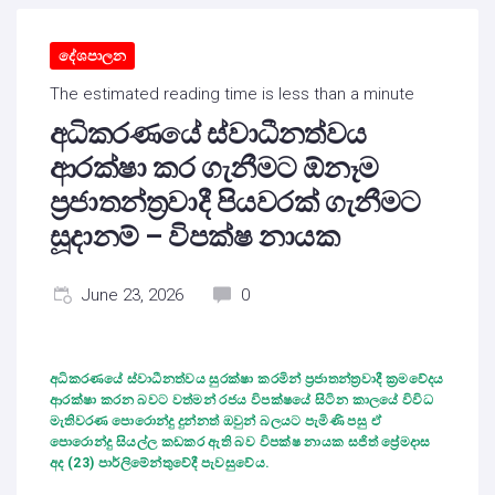
දේශපාලන
The estimated reading time is less than a minute
අධිකරණයේ ස්වාධීනත්වය
ආරක්ෂා කර ගැනීමට ඕනෑම
ප්‍රජාතන්ත්‍රවාදී පියවරක් ගැනීමට
සූදානම් – විපක්ෂ නායක
June 23, 2026
0
අධිකරණයේ ස්වාධීනත්වය සුරක්ෂා කරමින් ප්‍රජාතන්ත්‍රවාදී ක්‍රමවේදය
ආරක්ෂා කරන බවට වත්මන් රජය විපක්ෂයේ සිටින කාලයේ විවිධ
මැතිවරණ පොරොන්දු දුන්නත් ඔවුන් බලයට පැමිණි පසු ඒ
පොරොන්දු සියල්ල කඩකර ඇති බව විපක්ෂ නායක සජිත් ප්‍රේමදාස
අද (23) පාර්ලිමේන්තුවේදී පැවසුවේය.