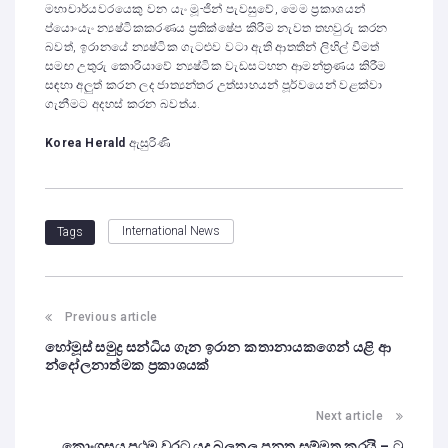
මහාචාර්යවරයෙකු වන යැං මූ-ජින් පැවසුවේ, මෙම ප්‍රකාශයන්
ප්යොංයැං න්‍යෂ්ටිකකරණය ප්‍රතික්ෂේප කිරීම නැවත තහවුරු කරන
බවත්, ඉරානයේ න්‍යෂ්ටික ගැටළුව වටා ඇති ආතතීන් ලිහිල් වීමත්
සමඟ උතුරු කොරියාවේ න්‍යෂ්ටික වැඩසටහන ආමන්ත්‍රණය කිරීම
සඳහා අලුත් කරන ලද ජාත්‍යන්තර උත්සාහයන් පූර්වයෙන් වළක්වා
ගැනීමට අදහස් කරන බවත්ය.
Korea Herald
ඇසුරිණි
International News
Tags
Previous article
හෝමූස් සමුද්‍ර සන්ධිය ගැන ඉරාන කතානායකගෙන් යළි ආ
න්දෝලනාත්මක ප්‍රකාශයක්
Next article
කොංග්‍රසය ප්‍රථම වරට යුද බලතල පනත සම්මත කරයි – ට්‍ර