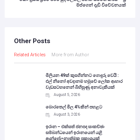
ම්ප්ගෙන් දැඩි විවේචනයක්
Other Posts
Related Articles
More from Author
මිලියන 49ක් කුසගින්නට ගොදුරු වෙයි :
එල් නිනෝ අවදානම හමුවේ ලෝක ආහාර
වැඩසටහනෙන් බිහිසුණු අනාවැකියක්
August 5, 2026
බොරතෙල් මිල 4%කින් පහළට
August 3, 2026
ඉරාන – එක්සත් ජනපද සාකච්ඡා
සම්බන්ධයෙන් ඉරානයෙන් යළි
ආන්දෝලනාත්මක ප්‍රකාශයක්