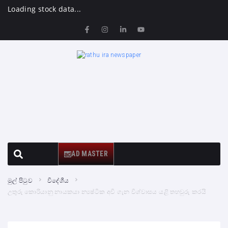
Loading stock data...
AD MASTER
මුල් පිටුව
විදේශීය
උතුරු කොරියානු නායකයා න්‍යෂ්ටික අවි ගැන විශ්වාසය යළි තහවුරු කරයි