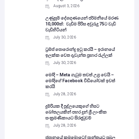
August 3, 2026
උණුසුම් දේශගුණයෙන් ජර්මනියේ මරණ
10,000ක්: වැඩිම පිරිස අවුරුදු 75ට වැඩි
වැඩිහිටියන්
July 30, 2026
ට්‍රම්ප් පොරොන්දු ඉටු කරයි – ඉරානයේ
ඉලක්ක වෙත දැවැන්ත ප්‍රහාර රැල්ලක්
July 30, 2026
මෝදි – Meta ගැටුම තවත් උග්‍ර වෙයි –
මෝදිගේ Facebook වීඩියෝවක් ඉවත්
කරයි
July 28, 2026
දුම්රියක දී පුද්ලයෙකුගේ හිසට
බෝතලයකින් පහර දුන් ශ්‍රී ලාංකික
සංක්‍රමණිකායට සිරදඬුවම්
July 28, 2026
ජපානයේ කුමමොටෝ ප්‍රාන්තයට ප්‍රබල