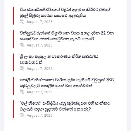
විගණකාධිපතිවරියගේ වැටුප් අනුමත කිරීමට රජයේ
මුදල් පිළිබඳ කාරක සභාවේ අනුමැතිය
August 7, 2026
විනිසුරුවරුන්ගේ විශ්‍රාම යන වයස ඉහළ දමන 22 වන
සංශෝධන පනත් කෙටුම්පත ගැසට් කෙරේ
August 7, 2026
ශ්‍රී ලංකා තැපෑල නව්‍යකරණය කිරීම සම්බන්ධ
සාකච්ඡාවක්
August 7, 2026
පොලිස් නිශ්කාශන වාර්තා ලබා ගැනීමේ දී මුහුණ දීමට
ගැටලුවලට පොලිසියෙන් මඟ පෙන්වීමක්
August 7, 2026
‘එල් නිනෝ’ සංසිද්ධිය යනු කුමක්ද සහ එහි හානිකර
බලපෑම් සඳහා සූදානම් වන්නේ කෙසේද?
August 7, 2026