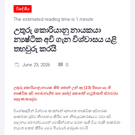
විදේශීය
The estimated reading time is 1 minute
උතුරු කොරියානු නායකයා
න්‍යෂ්ටික අවි ගැන විශ්වාසය යළි
තහවුරු කරයි
June 23, 2026
0
උතුරු කොරියානු නායක කිම් ජොන්-උන් අද (23) පියොංයැං හි
න්‍යෂ්ටික අවි ගොඩනැගීම සහ සෝල් කෙරෙහි ගැටුම්කාරී ස්ථාවරය
දෙගුණ කළේය.
විශේෂඥයින් විශ්වාස කරන්නේ අනාගත න්‍යෂ්ටික අවිහරණ
සාකච්ඡා පූර්ව නිගමනය කිරීම සහ නිරායුධකරණයට වඩා අවි
පාලනය සම්බන්ධයෙන් වොෂින්ටනය සමඟ ඇති විය හැකි සාකච්ඡා
නැවත සකස් කිරීම මෙම පියවරේ අරමුණ බවයි.