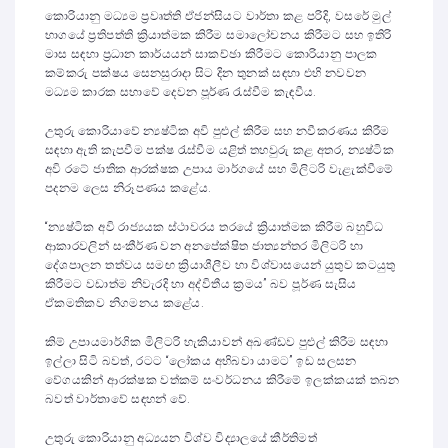
කොරියානු මධ්‍යම ප්‍රවෘත්ති ඒජන්සියට වාර්තා කළ පරිදි, වසරේ මුල්
භාගයේ ප්‍රතිපත්ති ක්‍රියාත්මක කිරීම සමාලෝචනය කිරීමට සහ ඉතිරි
මාස සඳහා ප්‍රධාන කාර්යයන් සාකච්ඡා කිරීමට කොරියානු පාලක
කම්කරු පක්ෂය සෙනසුරාදා සිට දින තුනක් සඳහා එහි නවවන
මධ්‍යම කාරක සභාවේ දෙවන පූර්ණ රැස්වීම කැඳවීය.
උතුරු කොරියාවේ න්‍යෂ්ටික අවි පුළුල් කිරීම සහ නවීකරණය කිරීම
සඳහා ඇති කැපවීම පක්ෂ රැස්වීම යළිත් තහවුරු කළ අතර, න්‍යෂ්ටික
අවි රටේ ජාතික ආරක්ෂක උපාය මාර්ගයේ සහ මිලිටරි වැළැක්වීමේ
පදනම ලෙස නිරූපණය කළේය.
“න්‍යෂ්ටික අවි රාජ්‍යයක ස්ථාවරය තරයේ ක්‍රියාත්මක කිරීම බහුවිධ
ආකාරවලින් සංකීර්ණ වන අනපේක්ෂිත ජාත්‍යන්තර මිලිටරි හා
දේශපාලන තත්වය සමඟ ක්‍රියාශීලීව හා විශ්වාසයෙන් යුතුව කටයුතු
කිරීමට වඩාත්ම නිවැරදි හා අද්විතීය ක්‍රමය” බව පූර්ණ සැසිය
ඒකමතිකව නිගමනය කළේය.
කිම් උපායමාර්ගික මිලිටරි හැකියාවන් අඛණ්ඩව පුළුල් කිරීම සඳහා
ඉල්ලා සිටි බවත්, රටට “ලෝකය අභිබවා යාමට” ඉඩ සලසන
වේගයකින් ආරක්ෂක වත්කම් සංවර්ධනය කිරීමේ ඉලක්කයක් තබන
බවත් වාර්තාවේ සඳහන් වේ.
උතුරු කොරියානු අධ්‍යයන විශ්ව විද්‍යාලයේ කීර්තිමත්