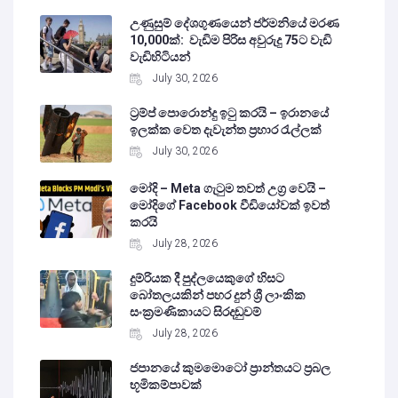
උණුසුම් දේශගුණයෙන් ජර්මනියේ මරණ
10,000ක්: වැඩිම පිරිස අවුරුදු 75ට වැඩි
වැඩිහිටියන්
July 30, 2026
ට්‍රම්ප් පොරොන්දු ඉටු කරයි – ඉරානයේ
ඉලක්ක වෙත දැවැන්ත ප්‍රහාර රැල්ලක්
July 30, 2026
මෝදි – Meta ගැටුම තවත් උග්‍ර වෙයි –
මෝදිගේ Facebook වීඩියෝවක් ඉවත්
කරයි
July 28, 2026
දුම්රියක දී පුද්ලයෙකුගේ හිසට
බෝතලයකින් පහර දුන් ශ්‍රී ලාංකික
සංක්‍රමණිකායට සිරදඬුවම්
July 28, 2026
ජපානයේ කුමමොටෝ ප්‍රාන්තයට ප්‍රබල
භූමිකම්පාවක්