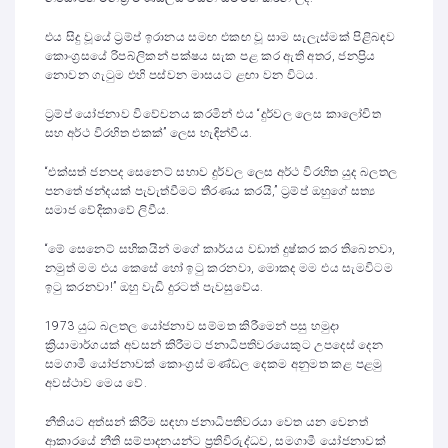
එය සිදු වූයේ ට්‍රම්ප් ඉරානය සමඟ එකඟ වූ සාම සැලැස්මක් පිළිබඳව
කොංග්‍රසයේ රිපබ්ලිකන් පක්ෂය සැක පළ කර ඇති අතර, ජනප්‍රිය
නොවන ගැටුම එහි පස්වන මාසයට ළඟා වන විටය.
ට්‍රම්ප් යෝජනාව විවේචනය කරමින් එය “දුර්වල ලෙස කාලෝචිත
සහ අර්ථ විරහිත එකක්” ලෙස හැඳින්වීය.
“එක්සත් ජනපද සෙනෙට් සභාව දුර්වල ලෙස අර්ථ විරහිත යුද බලතල
පනතේ ඡන්දයක් පැවැත්වීමට තීරණය කරයි,” ට්‍රම්ප් ඔහුගේ සත්‍ය
සමාජ වේදිකාවේ ලිවීය.
“මේ සෙනෙට් සභිකයින් මගේ කාර්යය වඩාත් දුෂ්කර කර තිබෙනවා,
නමුත් මම එය කෙසේ හෝ ඉටු කරනවා, මොකද මම එය සැමවිටම
ඉටු කරනවා!” ඔහු වැඩි දුරටත් පැවසුවේය.
1973 යුධ බලතල යෝජනාව සම්මත කිරීමෙන් පසු හමුදා
ක්‍රියාමාර්ගයක් අවසන් කිරීමට ජනාධිපතිවරයෙකුට උපදෙස් දෙන
සමගාමී යෝජනාවක් කොංග්‍රස් මණ්ඩල දෙකම අනුමත කළ පළමු
අවස්ථාව මෙය වේ.
නීතියට අත්සන් කිරීම සඳහා ජනාධිපතිවරයා වෙත යන වෙනත්
ආකාරයේ නීති සම්පාදනයන්ට ප්‍රතිවිරුද්ධව, සමගාමී යෝජනාවක්