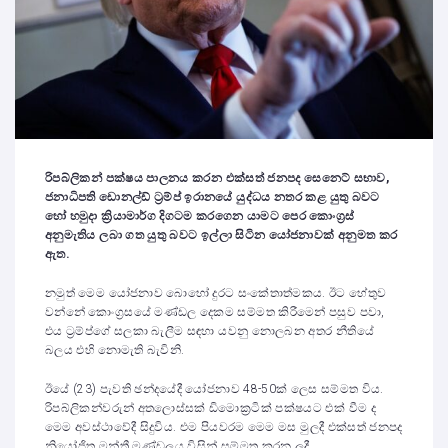
රිපබ්ලිකන් පක්ෂය පාලනය කරන එක්සත් ජනපද සෙනෙට් සභාව,
ජනාධිපති ඩොනල්ඩ් ට්‍රම්ප් ඉරානයේ යුද්ධය නතර කළ යුතු බවට
හෝ හමුදා ක්‍රියාමාර්ග දිගටම කරගෙන යාමට පෙර කොංග්‍රස්
අනුමැතිය ලබා ගත යුතු බවට ඉල්ලා සිටින යෝජනාවක් අනුමත කර
ඇත.
නමුත් මෙම යෝජනාව බොහෝ දුරට සංකේතාත්මකය. ඊට හේතුව
වන්නේ කොංග්‍රසයේ මණ්ඩල දෙකම සම්මත කිරීමෙන් පසුව පවා,
එය ට්‍රම්ප්ගේ සලකා බැලීම සඳහා යවනු නොලබන අතර නීතියේ
බලය එහි නොමැති බැවිනි.
ඊයේ (23) පැවති ඡන්දයේදී යෝජනාව 48-50ක් ලෙස සම්මත විය.
රිපබ්ලිකන්වරුන් අතලොස්සක් ඩිමොක්‍රටික් පක්ෂයට එක් වීම ද
මෙම අවස්ථාවේදී සිදුවිය. එම පියවරම මෙම මස මුලදී එක්සත් ජනපද
නියෝජිත මන්ත්‍රී මණ්ඩලය විසින් සම්මත කරන ලදී.