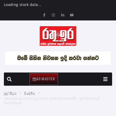
Loading stock data...
AD MASTER
මුල් පිටුව
විදේශීය
කොංග්‍රසය ප්‍රථම වරට යුද බලතල පනත සම්මත කරයි – ට්‍රම්ප්ගෙන් දැඩි
විවේචනයක්