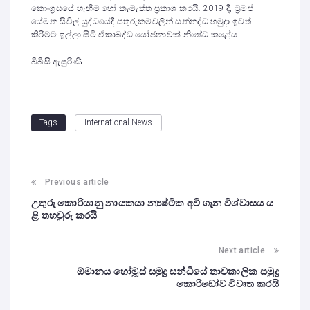
කොංග්‍රසයේ හැඟීම හෝ කැමැත්ත ප්‍රකාශ කරයි. 2019 දී, ට්‍රම්ප්
යේමන සිවිල් යුද්ධයේදී සතුරුකම්වලින් සන්නද්ධ හමුදා ඉවත්
කිරීමට ඉල්ලා සිටි ඒකාබද්ධ යෝජනාවක් නිෂේධ කළේය.
බීබීසී ඇසුරිණි
International News
Tags
Previous article
උතුරු කොරියානු නායකයා න්‍යෂ්ටික අවි ගැන විශ්වාසය ය
ළි තහවුරු කරයි
Next article
ඕමානය හෝමූස් සමුද්‍ර සන්ධියේ තාවකාලික සමුද්‍ර
කොරිඩෝව විවෘත කරයි