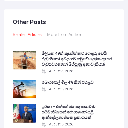
Other Posts
Related Articles
More from Author
මිලියන 49ක් කුසගින්නට ගොදුරු වෙයි :
එල් නිනෝ අවදානම හමුවේ ලෝක ආහාර
වැඩසටහනෙන් බිහිසුණු අනාවැකියක්
August 5, 2026
බොරතෙල් මිල 4%කින් පහළට
August 3, 2026
ඉරාන – එක්සත් ජනපද සාකච්ඡා
සම්බන්ධයෙන් ඉරානයෙන් යළි
ආන්දෝලනාත්මක ප්‍රකාශයක්
August 3, 2026