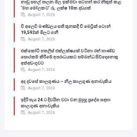
නාඩු සහල් පාලන මිල ඉක්මවා සටහන් කර නිකුත් කළ
‘මහ මෝලකට’ රු. ලක්ෂ 10ක දඩයක්
August 7, 2026
වී අලෙවි මණ්ඩලය සති තුනකදී වී මෙට්‍රික් ටොන්
19,592ක් මිලට ගනී
August 7, 2026
එක්කෝටි හතලිස් එක්ලක්ෂයක් වටිනා රන් භාණ්ඩ
සොරකම් කිරීමේ අපරාධයකට සම්බන්ධ සිව්දෙනෙකු
අත්අඩංගුවට
August 7, 2026
අද දවසේ කාලගුණය – නිල කාලගුණ අනාවැකිය
August 7, 2026
ඉදිරි පැය 24 ට දිවයින වටා වන මුහුදු ප්‍රදේශ සඳහා
කාලගුණ අනාවැකිය
August 7, 2026