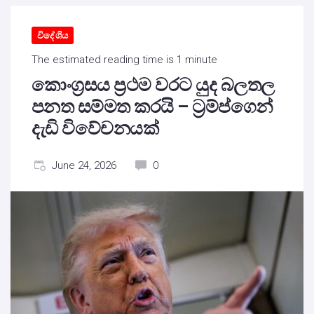
විදේශීය
The estimated reading time is 1 minute
කොංග්‍රසය ප්‍රථම වරට යුද බලතල
පනත සම්මත කරයි – ට්‍රම්ප්ගෙන්
දැඩි විවේචනයක්
June 24, 2026
0