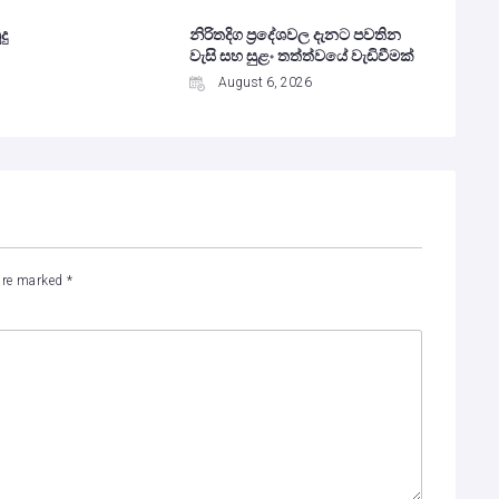
දු
නිරිතදිග ප්‍රදේශවල දැනට පවතින
වැසි සහ සුළං තත්ත්වයේ වැඩිවීමක්
August 6, 2026
 are marked
*