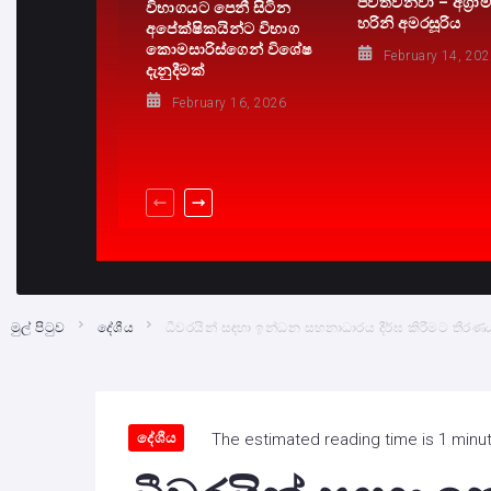
පවත්වනවා – අග්‍රාමා
විභාගයට පෙනී සිටින
හරිනි අමරසූරිය
අපේක්ෂිකයින්ට විභාග
කොමසාරිස්ගෙන් විශේෂ
February 14, 20
දැනුදීමක්
February 16, 2026
මුල් පිටුව
දේශීය
ධීවරයින් සඳහා ඉන්ධන සහනාධාරය දීර්ඝ කිරීමට තීරණය
දේශීය
The estimated reading time is 1 minu