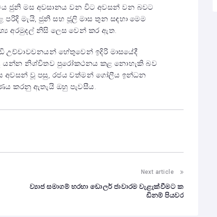
‍රමය ජුනි මස අවසානය වන විට අවසන් වන බවට
පරිදි මැයි, ජුනි සහ ජූලි මාස තුන සඳහා මෙම
ය අරමුදල් නිසි ලෙස වෙන් කර ඇත.
උච්චාවචනයන් හේතුවෙන් ඉදිරි මාසයේදී
ේද යන්න නිශ්චිතව පුරෝකථනය කළ නොහැකි බව
ය අවසන් වූ පසු, රජය වත්මන් ගෝලීය ඉන්ධන
රණය කරනු ඇතැයි ඔහු පැවසීය.
Next article
ව්‍යාජ සමාගම් හරහා ඩොලර් ජාවාරම වැළැක්වීමට ක
ඩිනම් පියවර