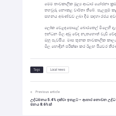
මෙම තාවකාලික මූල්‍ය ආධාර යෝජනා ක්
තහවුරු නොකළ වාර්තා තිබේ. සැලසුම් කළ 
සහනය අඛණ්ඩව ලබා දීම සඳහා රජය අවශ්‍
ලෝක වෙළඳපොළේ බොරතෙල් මිලෙහි දැඩි 
ඉන්ධන මිල අඩු වේද නැතහොත් වැඩි ව
ඔහු පැවසීය. මාස තුනක තාවකාලික කාල
මිල හොඳින් පරීක්ෂා කර ඊළඟ පියවර තී
Local news
Tags
Previous article
උද්ධමනය 5.4% දක්වා ඉහළට – ආහාර නොවන උද්ධ
මනය 8.6%ක්