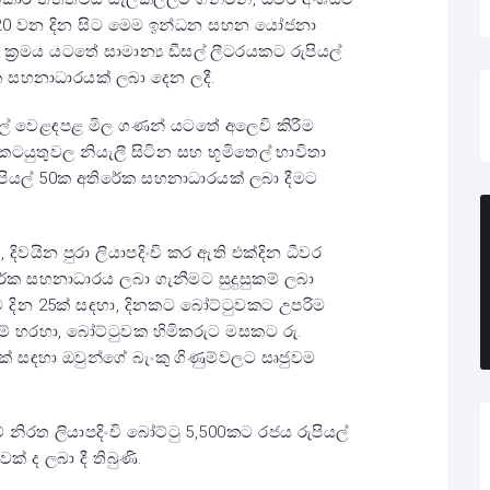
යි 20 වන දින සිට මෙම ඉන්ධන සහන යෝජනා
 ක්‍රමය යටතේ සාමාන්‍ය ඩීසල් ලීටරයකට රුපියල්
 ක සහනාධාරයක් ලබා දෙන ලදී.
ට්‍රල් වෙළඳපළ මිල ගණන් යටතේ අලෙවි කිරීම
කටයුතුවල නියැලී සිටින සහ භූමිතෙල් භාවිතා
පියල් 50ක අතිරේක සහනාධාරයක් ලබා දීමට
ිවයින පුරා ලියාපදිංචි කර ඇති එක්දින ධීවර
රේක සහනාධාරය ලබා ගැනීමට සුදුසුකම් ලබා
 දින 25ක් සඳහා, දිනකට බෝට්ටුවකට උපරිම
 මේ හරහා, බෝට්ටුවක හිමිකරුට මසකට රු.
ක් සඳහා ඔවුන්ගේ බැංකු ගිණුම්වලට සෘජුවම
 නිරත ලියාපදිංචි බෝට්ටු 5,500කට රජය රුපියල්
ක් ද ලබා දී තිබුණි.