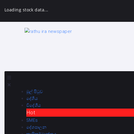
Loading stock data...
මුල් පිටුව
දේශීය
විදේශීය
Hot
SMEs
දේශපාලන