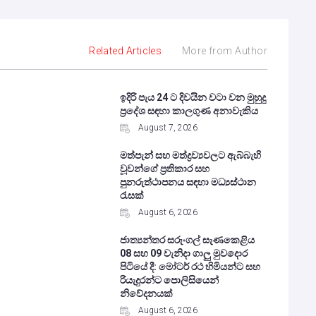
Related Articles
More from Author
ඉදිරි පැය 24 ට දිවයින වටා වන මුහුදු
ප්‍රදේශ සඳහා කාලගුණ අනාවැකිය
August 7, 2026
මත්පැන් සහ මත්ද්‍රව්‍යවලට ඇබ්බැහි
වූවන්ගේ ප්‍රතිකාර සහ
පුනරුත්ථාපනය සඳහා මධ්‍යස්ථාන
රැසක්
August 6, 2026
ජාත්‍යන්තර සරුංගල් සැණකෙළිය
08 සහ 09 වැනිදා ගාලු මුවදොර
පිටියේ දී: මෝටර් රථ හිමියන්ට සහ
රියැදුරන්ට පොලිසියෙන්
නිවේදනයක්
August 6, 2026