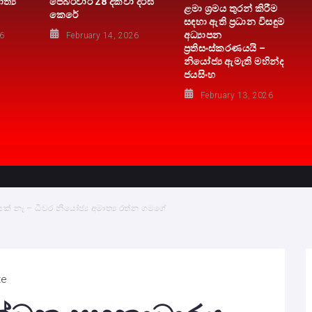
ත්‍ය
පෙබරවාරි 28 දක්වා දීර්ඝ
ළමා ශ්‍රමය තුරන් කිරීම
කෙරේ
සඳහා ඇති ප්‍රධාන විසඳුම
අධ්‍යාපන
26
February 14, 2026
ප්‍රතිසංස්කරණයයි –
නියෝජ්‍ය ඇමැති මහින්ද
ජයසිංහ
February 13, 2026
ක් නෑ – ධීවර නියෝජ්‍ය අමාත්‍ය රත්න ගමගේ
te