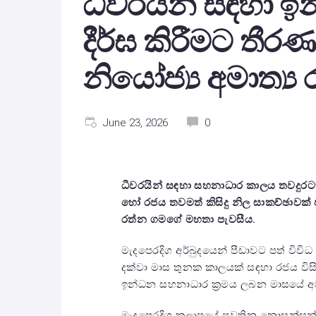
ධීවරයින් සඳහා 
දීර්ඝ කිරීමට තීර
නියෝජ්‍ය අමාත්‍
June 23, 2026
0
ධීවරයින් සඳහා සහනාධාර කාලය තවදුරටත් 
හෝ රජය තවමත් කිසිදු නිල සාකච්ඡාවක් 
රත්න ගමගේ මහතා පැවසීය.
මැදපෙරදිග අර්බුදයෙන් පීඩාවට පත් විවි
දක්වා මාස තුනක කාලයක් සඳහා රජය විසි
ඉන්ධන සහනාධාර ක්‍රමය ලබන මාසයේ අ
මැදපෙරදිග කලාපයේ පවතින නොසන්සුන්කා