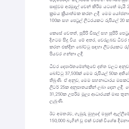
සෘජුවම අරමුදල් වෙන් කිරීම යටතේ මැ
ක්‍රමය ක්‍රියාත්මක කරන ලදී. මෙම යෝජනා
100ක සහ පෙට්‍රල් ලීටරයකට රුපියල් 20
කෙසේ වෙතත්, සුපිරි ඩීසල් සහ සුපිරි පෙ
දිගටම සිදු විය. මේ අතර, වෙරළබඩ ධීවර 
කරන එක්දින බෝට්ටු සඳහා ලීටරයකට රු
පියවර ගන්නා ලදී.
ධීවර දෙපාර්තමේන්තුවේ දත්ත වලට අනුව, ද
බෝට්ටු 37,500ක් මෙම රුපියල් 50ක අති
තිබුණි. ඒ අනුව, මෙම සහනාධාරය මසකට
ලීටර් 25ක අනුපාතයකින් ලබා දෙන ලදී.
31,250ක උපරිම මූල්‍ය ආධාරයක් මාස තුන
ලැබුණි.
ඊට අමතරව, ගැඹුරු මුහුදේ මසුන් ඇල්ලීමේ
150,000 බැගින් වූ එක් වරක් විශේෂ දීමනාව