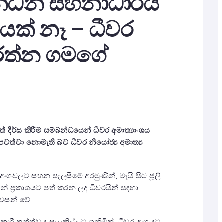
ඉන්ධන සහනාධාරය
ණයක් නෑ – ධීවර
ය රත්න ගමගේ
දීර්ඝ කිරීම සම්බන්ධයෙන් ධීවර අමාත්‍යාංශය
පවත්වා නොමැති බව ධීවර නියෝජ්‍ය අමාත්‍ය
ධ අංශවලට සහන සැලසීමේ අරමුණින්, මැයි සිට ජූලි
න් ප්‍රකාශයට පත් කරන ලද ධීවරයින් සඳහා
වසන් වේ.
රී තත්ත්වය සැලකිල්ලට ගනිමින්, ධීවර අංශයට