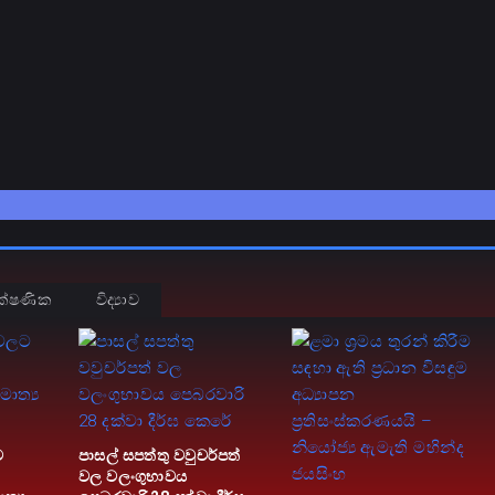
ක්ෂණික
විද්‍යාව
ට
පාසල් සපත්තු වවුචර්පත්
වල වලංගුභාවය