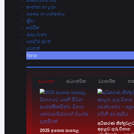
කෘෂිකර්මාන්තය
කාන්තා හා ළමා
සෞඛ්‍ය හා පෝෂණය
ක්‍රීඩා
ආර්ථික
රුපලාවන්‍ය
පොලිස් පුවත්
වෙනත්
New
අධ්‍යාපන
අධ්‍යාත්මික
ව්‍යාපාරික
තා
අධිකරණ තීන්දුවල
අදාළව ගුරු විභාග
2025 අපොස සාපෙළ