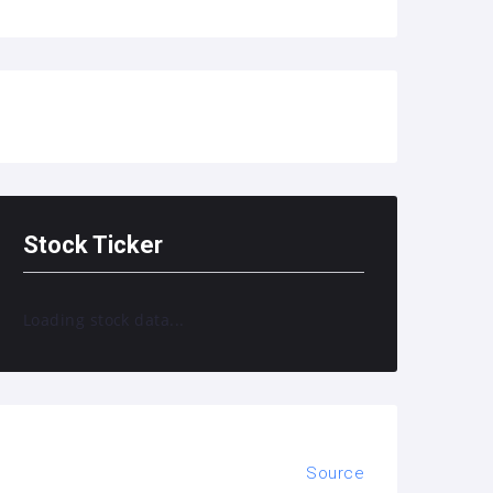
Stock Ticker
Loading stock data...
Source