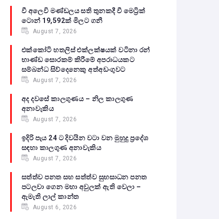
වී අලෙවි මණ්ඩලය සති තුනකදී වී මෙට්‍රික්
ටොන් 19,592ක් මිලට ගනී
August 7, 2026
එක්කෝටි හතලිස් එක්ලක්ෂයක් වටිනා රන්
භාණ්ඩ සොරකම් කිරීමේ අපරාධයකට
සම්බන්ධ සිව්දෙනෙකු අත්අඩංගුවට
August 7, 2026
අද දවසේ කාලගුණය – නිල කාලගුණ
අනාවැකිය
August 7, 2026
ඉදිරි පැය 24 ට දිවයින වටා වන මුහුදු ප්‍රදේශ
සඳහා කාලගුණ අනාවැකිය
August 7, 2026
සත්ත්ව පනත සහ සත්ත්ව සුභසාධන පනත
පටලවා ගෙන මහා අවුලක් ඇති වෙලා –
ඇමැති ලාල් කාන්ත
August 6, 2026