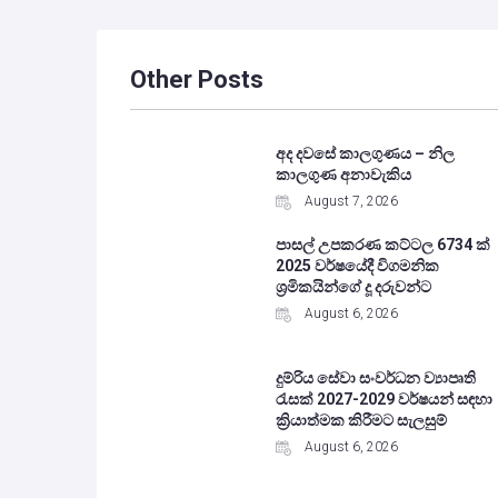
Other Posts
අද දවසේ කාලගුණය – නිල
කාලගුණ අනාවැකිය
August 7, 2026
පාසල් උපකරණ කට්ටල 6734 ක්
2025 වර්ෂයේදී විගමනික
ශ්‍රමිකයින්ගේ දූ දරුවන්ට
August 6, 2026
දුම්රිය සේවා සංවර්ධන ව්‍යාපෘති
රැසක් 2027-2029 වර්ෂයන් සඳහා
ක්‍රියාත්මක කිරීමට සැලසුම්
August 6, 2026