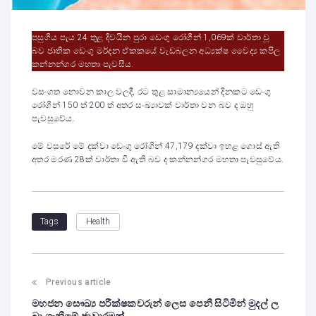
පසුගිය පැය 24 තුළ දිවයින පුරා ඩෙංගු රෝගීන් 1,069ක් වාර්තා වූ
බව ජාතික ඩෙංගු මර්දන ඒකකයේ වැඩබලන අධ්‍යක්ෂ වෛද්‍ය කපිල
කන්නන්ගර මහතා පැවසීය.
වසංගත නොවන කාල වලදී, රට තුළ සාමාන්‍යයෙන් දිනකට ඩෙංගු
රෝගීන් 150 ත් 200 ත් අතර සංඛ්‍යාවක් වාර්තා වන බව ද ඔහු
පැවසුවේය.
මේ වසරේ මේ දක්වා ඩෙංගු රෝගීන් 47,179 දක්වා ඉහළ ගොස් ඇති
අතර මරණ 28ක් වාර්තා වී ඇති බව ද කන්නන්ගර මහතා පැවසුවේය.
Health
Tags
Previous article
මහජන සෞඛ්‍ය පරීක්ෂකවරුන් ලෙස පෙනී සිටිමින් මුදල් ල
බා ගැනීමේ ජාවාරමක්