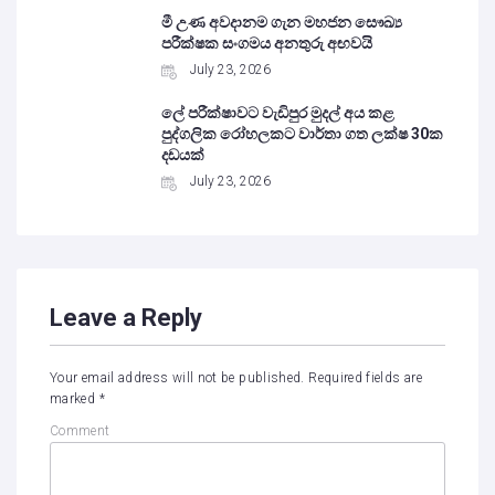
මී උණ අවදානම ගැන මහජන සෞඛ්‍ය
පරීක්ෂක සංගමය අනතුරු අඟවයි
July 23, 2026
ලේ පරීක්ෂාවට වැඩිපුර මුදල් අය කළ
පුද්ගලික රෝහලකට වාර්තා ගත ලක්ෂ 30ක
දඩයක්
July 23, 2026
Leave a Reply
Your email address will not be published.
Required fields are
marked
*
Comment