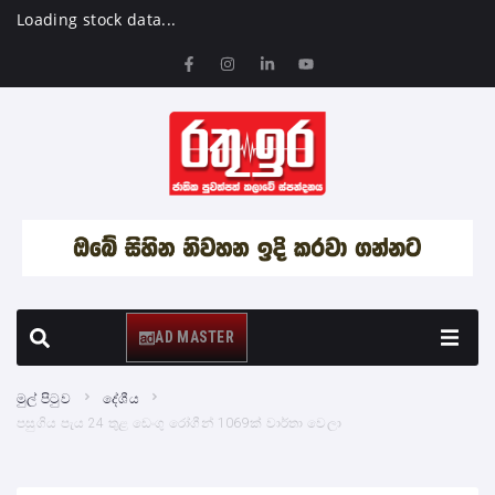
Loading stock data...
AD MASTER
මුල් පිටුව
දේශීය
පසුගිය පැය 24 තුළ ඩෙංගු රෝගීන් 1069ක් වාර්තා වෙලා