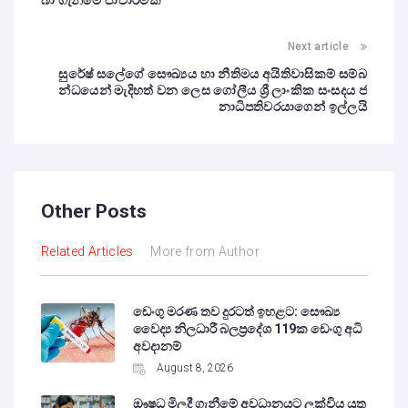
Next article
සුරේෂ් සලේගේ සෞඛ්‍යය හා නීතිමය අයිතිවාසිකම් සම්බ
න්ධයෙන් මැදිහත් වන ලෙස ගෝලීය ශ්‍රී ලාංකික සංසදය ජ
නාධිපතිවරයාගෙන් ඉල්ලයි
Other Posts
Related Articles
More from Author
ඩෙංගු මරණ තව දුරටත් ඉහළට: සෞඛ්‍ය
වෛද්‍ය නිලධාරී බලප්‍රදේශ 119ක ඩෙංගු අධි
අවදානම්
August 8, 2026
ඖෂධ මිලදී ගැනීමේ අවධානයට ලක්විය යුතු