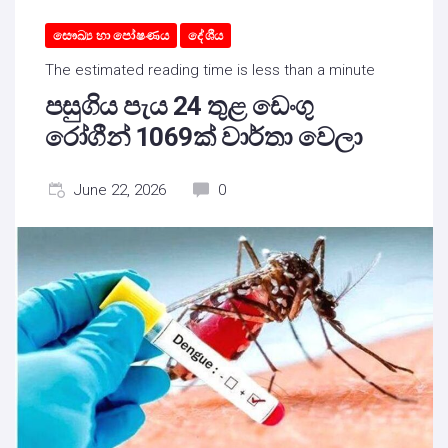
සෞඛ්‍ය හා පෝෂණය
දේශීය
The estimated reading time is less than a minute
පසුගිය පැය 24 තුළ ඩෙංගු
රෝගීන් 1069ක් වාර්තා වෙලා
June 22, 2026
0