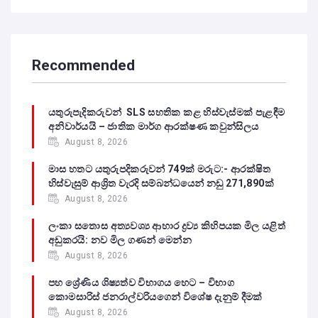
Recommended
යතුරුපැදිකරුවන් SLS සහතික කළ හිස්වැස්මක් පැළඳීම
අනිවාර්යයි – ජාතික මාර්ග ආරක්ෂණ කවුන්සිලය
August 8, 2026
මාස හතට යතුරුපදිකරුවන් 749ක් මරුට:- ආරක්ෂිත
හිස්වැසුම් ආශ්‍රිත වැරදි සම්බන්ධයෙන් නඩු 271,890ක්
August 8, 2026
ලංකා සතොස අත්‍යවශ්‍ය ආහාර ද්‍රව්‍ය කිහිපයක මිල යළිත්
අඩුකරයි: නව මිල ගණන් මෙන්න
August 8, 2026
පහ ශ්‍රේණිය ශිෂ්‍යත්ව විභාගය හෙට – විභාග
කොමසාරිස් ජනරාල්වරියගෙන් විශේෂ දැනුම් දීමක්
August 8, 2026