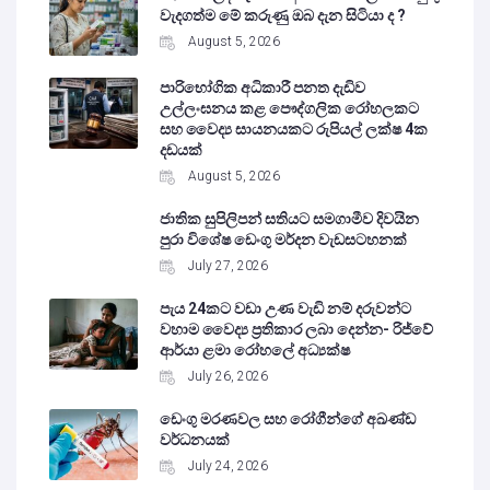
වැදගත්ම මේ කරුණු ඔබ දැන සිටියා ද ?
August 5, 2026
පාරිභෝගික අධිකාරී පනත දැඩිව
උල්ලංඝනය කළ පෞද්ගලික රෝහලකට
සහ වෛද්‍ය සායනයකට රුපියල් ලක්ෂ 4ක
දඩයක්
August 5, 2026
ජාතික සුපිලිපන් සතියට සමගාමීව දිවයින
පුරා විශේෂ ඩෙංගු මර්දන වැඩසටහනක්
July 27, 2026
පැය 24කට වඩා උණ වැඩි නම් දරුවන්ට
වහාම වෛද්‍ය ප්‍රතිකාර ලබා දෙන්න- රිජ්වේ
ආර්යා ළමා රෝහලේ අධ්‍යක්ෂ
July 26, 2026
ඩෙංගු මරණවල සහ රෝගීන්ගේ අඛණ්ඩ
වර්ධනයක්
July 24, 2026