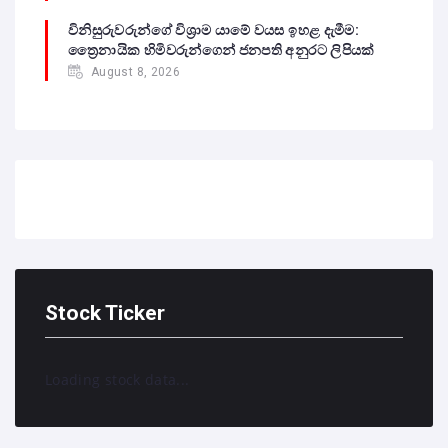
විනිසුරුවරුන්ගේ විශ්‍රාම යාමේ වයස ඉහළ දැමීම:
ත්‍රෛනායික හිමිවරුන්ගෙන් ජනපති අනුරට ලිපියක්
August 8, 2026
Stock Ticker
Loading stock data...