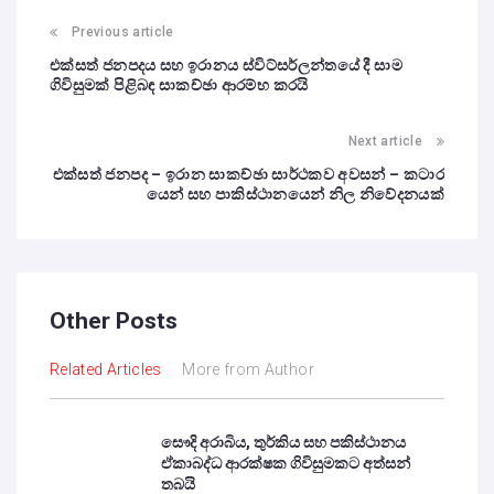
Previous article
එක්සත් ජනපදය සහ ඉරානය ස්විට්සර්ලන්තයේ දී සාම
ගිවිසුමක් පිළිබඳ සාකච්ඡා ආරම්භ කරයි
Next article
එක්සත් ජනපද – ඉරාන සාකච්ඡා සාර්ථකව අවසන් – කටාර
යෙන් සහ පාකිස්ථානයෙන් නිල නිවේදනයක්
Other Posts
Related Articles
More from Author
සෞදි අරාබිය, තුර්කිය සහ පකිස්ථානය
ඒකාබද්ධ ආරක්ෂක ගිවිසුමකට අත්සන්
තබයි