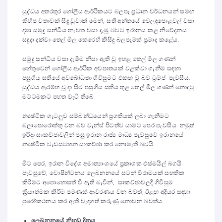
යුද්ධය අතරතුර ගෝලීය ආර්ථිකයට බලපෑ ප්‍රධාන වර්ධනයන් සමඟ
කිහිප වතාවක් සිදු වූවාක් මෙන්, සති අන්තයේ වෙලඳපොළවල් වසා
දමා සමුද්‍ර සන්ධිය නැවත වසා දැමූ බවට ඉරානය කළ නිවේදනය
සඳුදා දක්වා තෙල් මිල කෙරෙහි කිසිදු බලපෑමක් ප්‍රමාද කළේය.
සමුද්‍ර සන්ධිය වසා දැමීම නිසා ඇති වූ ඉහළ තෙල් මිල ගණන්
හේතුවෙන් ගෝලීය ආර්ථික අවපාතයක් වළක්වා ගැනීම සඳහා
පසුගිය සතියේ අවබෝධතා ගිවිසුමට එකඟ වූ බව ට්‍රම්ප් පැවසීය.
යුද්ධය ආරම්භ වූ දා සිට පසුගිය සතිය තුළ තෙල් මිල ගණන් නොදුටු
මට්ටමකට පහත වැටී තිබේ.
න්‍යෂ්ටික ගැටලුව සම්බන්ධයෙන් ප්‍රගතියක් ලබා ගැනීමට
බලාපොරොත්තු වන බව වැන්ස් පිටත්ව යාමට පෙර පැවසීය. නමුත්
ඉරිදා සාකච්ඡාවලින් පසු ඉරාන රාජ්‍ය මාධ්‍ය පැවසුවේ ඉරානයේ
න්‍යෂ්ටික වැඩසටහන සාකච්ඡා කර නොමැති බවයි.
මීට පෙර, ඉරාන විදේශ අමාත්‍යාංශයේ ප්‍රකාශක එස්මයිල් බගයි
පැවසුවේ, වොෂින්ටනය ලෙබනනයේ සටන් විරාමයක් සහතික
කිරීමට අපොහොසත් වී ඇති බැවින්, සාකච්ඡාවලදී ගිවිසුම
ක්‍රියාත්මක කිරීම පමණක් ආවරණය වන බවත්, ඊළඟ අදියර සඳහා
පුරෝකථනය කර ඇති වැදගත් කරුණු නොවන බවත්ය.
ලෙබනනයේ නිහඬ දිනය