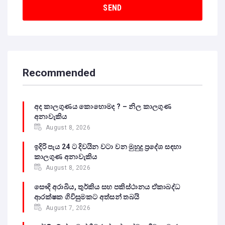
Recommended
අද කාලගුණය කොහොමද ? – නිල කාලගුණ
අනාවැකිය
August 8, 2026
ඉදිරි පැය 24 ට දිවයින වටා වන මුහුදු ප්‍රදේශ සඳහා
කාලගුණ අනාවැකිය
August 8, 2026
සෞදි අරාබිය, තුර්කිය සහ පකිස්ථානය ඒකාබද්ධ
ආරක්ෂක ගිවිසුමකට අත්සන් තබයි
August 7, 2026