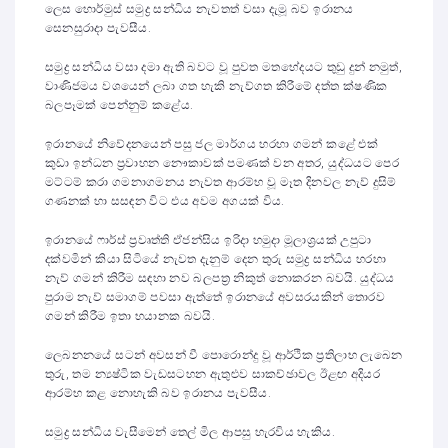
ලෙස හොර්මුස් සමුද්‍ර සන්ධිය නැවතත් වසා දැමූ බව ඉරානය
සෙනසුරාදා පැවසීය.
සමුද්‍ර සන්ධිය වසා දමා ඇති බවට වූ පුවත මතභේදයට තුඩු දුන් නමුත්,
වාණිජමය වශයෙන් ලබා ගත හැකි නැව්ගත කිරීමේ දත්ත ක්ෂණික
බලපෑමක් පෙන්නුම් කළේය.
ඉරානයේ නිවේදනයෙන් පසු ජල මාර්ගය හරහා ගමන් කළේ එක්
කුඩා ඉන්ධන ප්‍රවාහන නෞකාවක් පමණක් වන අතර, යුද්ධයට පෙර
මට්ටම් කරා ගමනාගමනය නැවත ආරම්භ වූ මෑත දිනවල නැව් දුසිම්
ගණනක් හා සසඳන විට එය අවම අගයක් විය.
ඉරානයේ ෆාර්ස් ප්‍රවෘත්ති ඒජන්සිය ඉරිදා හමුදා මූලාශ්‍රයක් උපුටා
දක්වමින් කියා සිටියේ නැවත දැනුම් දෙන තුරු සමුද්‍ර සන්ධිය හරහා
නැව් ගමන් කිරීම සඳහා නව බලපත්‍ර නිකුත් නොකරන බවයි. යුද්ධය
පුරාම නැව් සමාගම් පවසා ඇත්තේ ඉරානයේ අවසරයකින් තොරව
ගමන් කිරීම ඉතා භයානක බවයි.
ලෙබනනයේ සටන් අවසන් වී පොරොන්දු වූ ආර්ථික ප්‍රතිලාභ ලැබෙන
තුරු, තම න්‍යෂ්ටික වැඩසටහන ඇතුළුව සාකච්ඡාවල ඊළඟ අදියර
ආරම්භ කළ නොහැකි බව ඉරානය පැවසීය.
සමුද්‍ර සන්ධිය වැසීමෙන් තෙල් මිල ආපසු හැරවිය හැකිය.