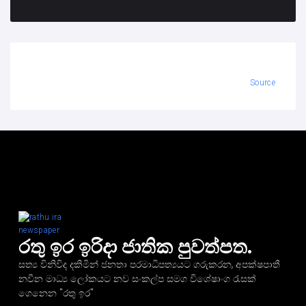
Source
රතු ඉර ඉරිදා ජාතික පුවත්පත.
සත්‍ය විනිවිද දකිමින් ජනතා පරමාධිපත්‍යයට ගරුකරන, අපක්ෂපාතී
නවීන මාධ්‍ය ලෝකයට නව සංකල්ප සමග විශේෂාංග රැසක්
ගෙනෙන "රතු ඉර"