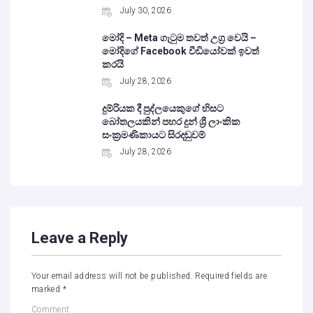
July 30, 2026
මෝදි – Meta ගැටුම තවත් උග්‍ර වෙයි –
මෝදිගේ Facebook වීඩියෝවක් ඉවත්
කරයි
July 28, 2026
දුම්රියක දී පුද්ලයෙකුගේ හිසට
බෝතලයකින් පහර දුන් ශ්‍රී ලාංකික
සංක්‍රමණිකායට සිරදඬුවම්
July 28, 2026
Leave a Reply
Your email address will not be published.
Required fields are
marked
*
Comment