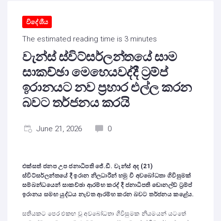
විදේශීය
The estimated reading time is 3 minutes
වැන්ස් ස්විට්සර්ලන්තයේ සාම
සාකච්ඡා මෙහෙයවද්දී ට්‍රම්ප්
ඉරානයට නව ප්‍රහාර එල්ල කරන
බවට තර්ජනය කරයි
June 21, 2026
0
එක්සත් ජනප උප ජනාධිපති ජේ.ඩී. වැන්ස් අද (21)
ස්විට්සර්ලන්තයේ දී ඉරාන නිලධාරීන් හමු වී අවබෝධතා ගිවිසුමක්
සම්බන්ධයෙන් සාකච්ඡා ආරම්භ කරද් දී ජනාධිපති ඩොනල්ඩ් ට්‍රම්ප්
ඉරානය සමඟ යුද්ධය නැවත ආරම්භ කරන බවට තර්ජනය කළේය.
සතියකට පෙර එකඟ වූ අවබෝධතා ගිවිසුමක නියමයන් යටතේ