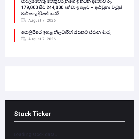
පාර්ලිමේන්තු මන්ත්‍රීවරුන්ගේ ඉන්ධන දීමනාව රු.
179,000 සිට 244,000 දක්වා ඉහළට – ආර්චුනා වැටුප්
වාර්තා ඉදිරිපත් කරයි
August 7, 2026
පොලිසියේ ඉහළ නිලධාරීන් රැසකට ස්ථාන මාරු
August 7, 2026
Stock Ticker
Loading stock data...