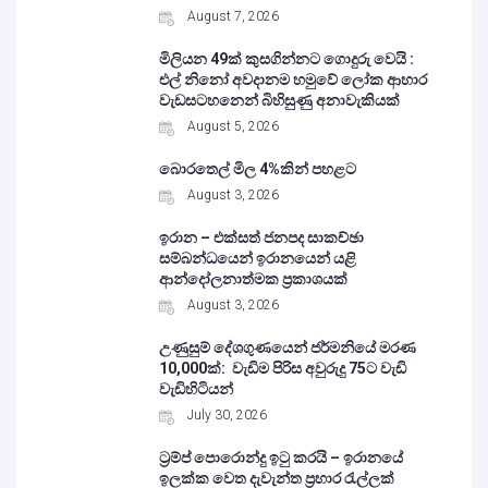
August 7, 2026
මිලියන 49ක් කුසගින්නට ගොදුරු වෙයි :
එල් නිනෝ අවදානම හමුවේ ලෝක ආහාර
වැඩසටහනෙන් බිහිසුණු අනාවැකියක්
August 5, 2026
බොරතෙල් මිල 4%කින් පහළට
August 3, 2026
ඉරාන – එක්සත් ජනපද සාකච්ඡා
සම්බන්ධයෙන් ඉරානයෙන් යළි
ආන්දෝලනාත්මක ප්‍රකාශයක්
August 3, 2026
උණුසුම් දේශගුණයෙන් ජර්මනියේ මරණ
10,000ක්: වැඩිම පිරිස අවුරුදු 75ට වැඩි
වැඩිහිටියන්
July 30, 2026
ට්‍රම්ප් පොරොන්දු ඉටු කරයි – ඉරානයේ
ඉලක්ක වෙත දැවැන්ත ප්‍රහාර රැල්ලක්