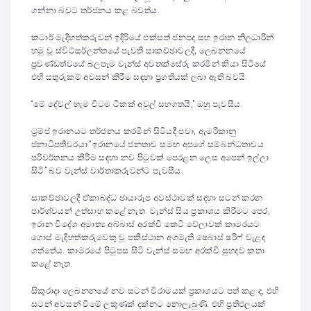
ගන්නා බවට තර්ජනය කළ බවත්ය.
කටාර් මැදිහත්කරුවන් ඉදිරියේ එක්සත් ජනපද සහ ඉරාන නිලධාරීන්
හමු වූ ස්විට්සර්ලන්තයේ පැවති සාකච්ඡාවලදී, ලෙබනනයේ
ප්‍රචණ්ඩත්වයේ බලපෑම වැන්ස් අවතක්සේරු කරමින් කියා සිටියේ
එහි සතුරුකම් අවසන් කිරීම සඳහා ප්‍රගතියක් ලබා ඇති බවයි.
“මේ දේවල් හැම විටම ටිකක් අවුල් සහගතයි,” ඔහු පැවසීය.
ට්‍රම්ප් ඉරානයට තර්ජනය කරමින් සිටියදී පවා, ඇමරිකානු
ජනාධිපතිවරයා “ඉරානයේ ජනතාව සමඟ අපගේ සම්බන්ධතාවය
පරිවර්තනය කිරීම සඳහා නව පිටුවක් පෙරළන ලෙස අපෙන් ඉල්ලා
සිටි” බව වැන්ස් වාර්තාකරුවන්ට පැවසීය.
සාකච්ඡාවලදී ඒකාබද්ධ ඡායාරූප අවස්ථාවක් සඳහා සටන් කරන
පාර්ශ්වයන් උත්සාහ කළේ නැත. වැන්ස් සිය ප්‍රකාශය කිරීමට පෙර,
ඉරාන විදේශ අමාත්‍ය අබ්බාස් අරක්චි කෙටි වේලාවක් කාමරයට
ගොස් මැදිහත්කරුවෙකු වූ පකිස්ථාන අගමැති ෂෙබාස් ෂරීෆ් වැළඳ
ගත්තේය. කාමරයේ පිටුපස සිටි වැන්ස් සමඟ අරක්චි සුහදව කතා
කළේ නැත.
සිකුරාදා ලෙබනනයේ නව සටන් විරාමයක් ප්‍රකාශයට පත් කළ ද, එහි
සටන් අවසන් වීමේ ලකුණක් දක්නට නොලැබුණි. එහි ප්‍රතිඵලයක්