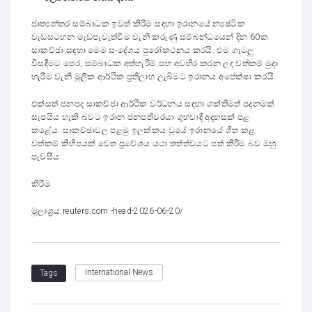
ජාත්‍යන්තර සම්බාධක ඉවත් කිරීම සඳහා ඉරානයේ න්‍යෂ්ටික
වැඩසටහන මැඩපැවැත්වීම වැනි කරුණු සම්බන්ධයෙන් දින 60ක
සාකච්ඡා සඳහා මෙම සංදේශය පුරෝකථනය කරයි. එම ගැටලු
විසඳීමට පෙර, සම්බාධක අත්හැරීම් සහ අවහිර කරන ලද වත්කම් මුදා
හැරීම වැනි මූලික ආර්ථික ප්‍රතිලාභ ලැබීමට ඉරානය අපේක්ෂා කරයි.
එක්සත් ජනපද සාකච්ඡා ආර්ථික වර්ධනය සඳහා ශක්තිමත් පදනමක්
සැපයිය හැකි බවට ඉරාන ජනපතිවරයා ශුභවාදී අදහසක් පළ
කළේය. සාකච්ඡාවල පළමු ඉලක්කය වූයේ ඉරානයේ ශීත කළ
වත්කම් කිහිපයක් වෙත ප්‍රවේශය යථා තත්ත්වයට පත් කිරීම බව ඔහු
පැවසීය.
කිරීම.
මූලාශ්‍රය:reuters.com -head-2026-06-20/
International News
Tags