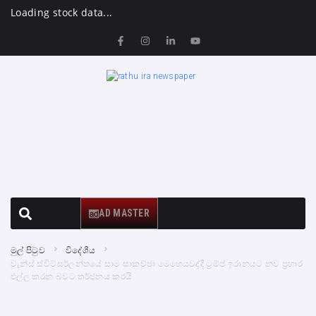
Loading stock data...
AD MASTER
මුල් පිටුව
විදේශීය
වැන්ස් ස්විට්සර්ලන්තයේ සාම සාකච්ඡා මෙහෙයවද්දී ට්‍රම්ප් ඉරානයට නව ප්‍රහාර
එල්ල කරන බවට තර්ජනය කරයි