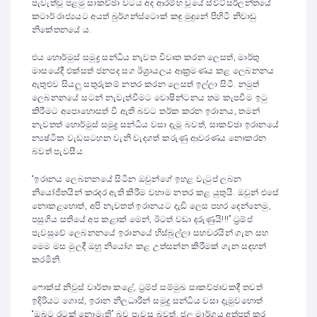
පැවැත්වූ පළමු සාකච්ඡා වටය අද ආරම්භ වූයේ ස්විට්සර්ලන්තයේ
කටාර් රාජ්‍යයට අයත් බුර්ගන්ස්ටොක් කඳු මුදුනේ පිහිටි නිවාඩු
නිකේතනයේ ය.
එය හොර්මුස් සමුද්‍ර සන්ධිය නැවත විවෘත කරන ලෙසත්, මාර්තු
මාසයේදී එක්සත් ජනපද සග ඊශ්‍රායලය ආක්‍රමණය කළ ලෙබනනය
ඇතුළුව සියලු සතුරුකම් නතර කරන ලෙසත් ඉල්ලා සිටී. නමුත්
ලෙබනනයේ සටන් නැවැත්වීමට වොෂින්ටනය තම කැපවීම ඉටු
කිරීමට අපොහොසත් වී ඇති බවට තර්ක කරන ඉරානය, තමන්
නැවතත් හොර්මුස් සමුද්‍ර සන්ධිය වසා දැමූ බවත්, සාකච්ඡා ඉරානයේ
න්‍යෂ්ටික වැඩසටහන වැනි වැදගත් කරුණු ආවරණය නොකරන
බවත් පැවසීය.
“ඉරානය ලෙබනනයේ සිටින ඔවුන්ගේ ඉහළ වැටුප් ලබන
නියෝජිතයින් කරදර ඇති කිරීම වහාම නතර කළ යුතුයි. ඔවුන් එසේ
නොකළහොත්, අපි නැවතත් ඉරානයට දැඩි ලෙස පහර දෙන්නෙමු,
පසුගිය සතියේ අප කළාක් මෙන්, ඊටත් වඩා දරුණුයි!!!” ට්‍රම්ප්
පැවසුවේ ලෙබනනයේ ඉරානයේ හිස්බුල්ලා සහචරයින් ගැන සහ
මෙම මස මුලදී ඔහු නියෝග කළ උත්සන්න කිරීමක් ගැන සඳහන්
කරමිනි.
ෆොක්ස් නිවුස් වාර්තා කළේ, ට්‍රම්ප් සම්මුඛ සාකච්ඡාවකදී තවත්
ඉදිරියට ගොස්, ඉරාන නිලධාරීන් සමුද්‍ර සන්ධිය වසා දැමුවහොත්
“ඔබට රටක් නොමැති” බව පැවසූ බවත්, ජල මාර්ගය අත්පත් කර