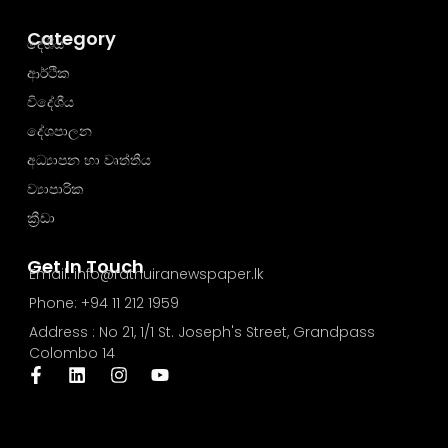
Category
දේශීය
ආර්ථික
විදේශීය
දේශපාලන
අධ්‍යාපන හා වෘත්තීය
ව්‍යාපාරික
ක්‍රීඩා
Get In Touch
Email: info@rathuiranewspaper.lk
Phone: +94 11 212 1959
Address : No 21, 1/1 St. Joseph's Street, Grandpass
Colombo 14