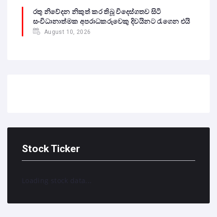
රතු නිවේදන නිකුත් කර තිබූ විදෙස්ගතව සිටි
සංවිධානාත්මක අපරාධකරුවෙකු දිවයිනට රැගෙන එයි
August 10, 2026
Stock Ticker
Loading stock data...