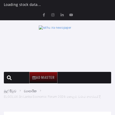
Loading stock data...
AD MASTER
මුල් පිටුව
ව්‍යාපාරික
ELGOLUX Sri Lanka Economic Forum 2026 කොළඹ වරාය නගරයේ දී