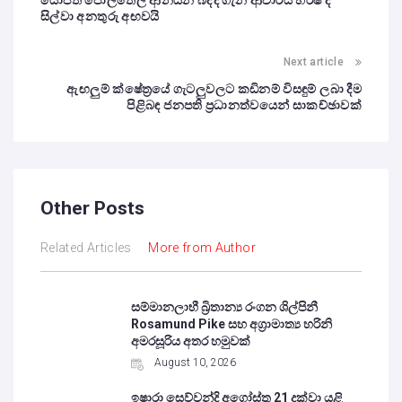
යෝජිත පොල්තෙල් ආනයන බද්ද ගැන ආචාර්ය හර්ෂ ද
සිල්වා අනතුරු අඟවයි
Next article
ඇඟලුම් ක්ෂේත්‍රයේ ගැටලුවලට කඩිනම් විසඳුම් ලබා දීම
පිළිබඳ ජනපති ප්‍රධානත්වයෙන් සාකච්ඡාවක්
Other Posts
Related Articles
More from Author
සම්මානලාභී බ්‍රිතාන්‍ය රංගන ශිල්පිනී
Rosamund Pike සහ අග්‍රාමාත්‍ය හරිනි
අමරසූරිය අතර හමුවක්
August 10, 2026
ඉෂාරා සෙව්වන්දි අගෝස්තු 21 දක්වා යළි