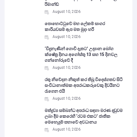
රිමාන්ඩ්
August 10, 2026
පොහොට්ටුවේ මහ ලේකම් සාගර
කාරියවසම් ඇප මත මුදා හරී
August 10, 2026
‘විදුනැණින් ගොවි දෑතට’ උද්‍යාන බෝග
ක්ෂේත්‍ර දිනය අගෝස්තු 13 සහ 15 දිනවල
ගන්නෝරුවේ දී
August 10, 2026
රතු නිවේදන නිකුත් කර තිබූ විදෙස්ගතව සිටි
සංවිධානාත්මක අපරාධකරුවෙකු දිවයිනට
රැගෙන එයි
August 10, 2026
මත්ද්‍රව්‍ය සම්බන්ධ අපරාධ සඳහා මරණ දඬුවම
ලබා දීම කෙරෙහි ‘රටම එකට’ ජාතික
මෙහෙයුම් සභාවේ අවධානය
August 10, 2026