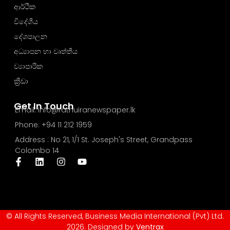
ආර්ථික
විදේශීය
දේශපාලන
අධ්‍යාපන හා වෘත්තීය
ව්‍යාපාරික
ක්‍රීඩා
Get In Touch
Email: info@rathuiranewspaper.lk
Phone: +94 11 212 1959
Address : No 21, 1/1 St. Joseph's Street, Grandpass
Colombo 14
© All Rights Reserved, Business Media International (Pvt) Ltd.
2026. Designed by
Ventrax