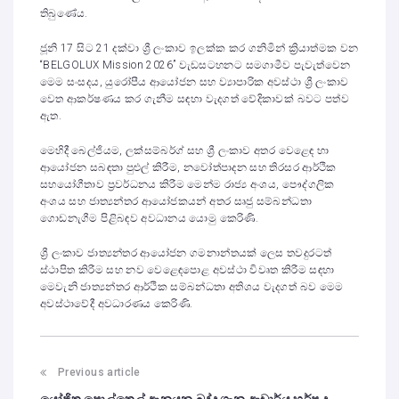
තිබුණේය.
ජූනි 17 සිට 21 දක්වා ශ්‍රී ලංකාව ඉලක්ක කර ගනිමින් ක්‍රියාත්මක වන
“BELGOLUX Mission 2026” වැඩසටහනට සමගාමීව පැවැත්වෙන
මෙම සංසදය, යුරෝපීය ආයෝජන සහ ව්‍යාපාරික අවස්ථා ශ්‍රී ලංකාව
වෙත ආකර්ෂණය කර ගැනීම සඳහා වැදගත් වේදිකාවක් බවට පත්ව
ඇත.
මෙහිදී බෙල්ජියම, ලක්සම්බර්ග් සහ ශ්‍රී ලංකාව අතර වෙළෙඳ හා
ආයෝජන සබඳතා පුළුල් කිරීම, නවෝත්පාදන සහ තිරසර ආර්ථික
සහයෝගීතාව ප්‍රවර්ධනය කිරීම මෙන්ම රාජ්‍ය අංශය, පෞද්ගලික
අංශය සහ ජාත්‍යන්තර ආයෝජකයන් අතර සෘජු සම්බන්ධතා
ගොඩනැගීම පිළිබඳව අවධානය යොමු කෙරිණි.
ශ්‍රී ලංකාව ජාත්‍යන්තර ආයෝජන ගමනාන්තයක් ලෙස තවදුරටත්
ස්ථාපිත කිරීම සහ නව වෙළෙඳපොළ අවස්ථා විවෘත කිරීම සඳහා
මෙවැනි ජාත්‍යන්තර ආර්ථික සම්බන්ධතා අතිශය වැදගත් බව මෙම
අවස්ථාවේදී අවධාරණය කෙරිණි.
Previous article