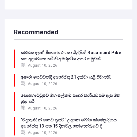
Recommended
සම්මානලාභී බ්‍රිතාන්‍ය රංගන ශිල්පිනී Rosamund Pike
සහ අග්‍රාමාත්‍ය හරිනි අමරසූරිය අතර හමුවක්
August 10, 2026
ඉෂාරා සෙව්වන්දි අගෝස්තු 21 දක්වා යළි රිමාන්ඩ්
August 10, 2026
පොහොට්ටුවේ මහ ලේකම් සාගර කාරියවසම් ඇප මත
මුදා හරී
August 10, 2026
‘විදුනැණින් ගොවි දෑතට’ උද්‍යාන බෝග ක්ෂේත්‍ර දිනය
අගෝස්තු 13 සහ 15 දිනවල ගන්නෝරුවේ දී
August 10, 2026