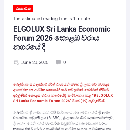
ව්‍යාපාරික
The estimated reading time is 1 minute
ELGOLUX Sri Lanka Economic
Forum 2026 කොළඹ වරාය
නගරයේ දී
June 20, 2026
0
බෙල්ජියම සහ ලක්සම්බර්ග් රාජ්‍යයන් සමඟ ශ්‍රී ලංකාවේ වෙළෙඳ,
ආයෝජන හා ආර්ථික සහයෝගීතාව තවදුරටත් ශක්තිමත් කිරීමේ
අරමුණින් කොළඹ වරාය නගරයේදී සංවිධානය කළ “BELGOLUX
Sri Lanka Economic Forum 2026” ඊයේ (19) පැවැත්විණි.
බෙල්ජියම් ශ්‍රී ලංකා තානාපති කාර්යාලය, බෙල්ගොලක්ස් ශ්‍රී ලංකා
ව්‍යාපාරික කවුන්සිලය (BLSBC), ශ්‍රී ලංකා වාණිජ දෙපාර්තමේන්තුව,
ශ්‍රී ලංකා–බෙනිලක්ස් ව්‍යාපාරික කවුන්සිලය සහ කොළඹ වරාය
නගරය එක්ව මෙම උපායමාර්ගික ආර්ථික සංසදය සංවිධානය කර